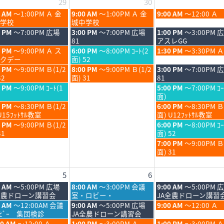
29
30
木
金
0 AM
～1:00PM Ａ 金
9:00 AM
～1:00PM Ａ 金
9:00 AM
～12:00 Ａ
曜
曜
学校
城中学校
日,
日,
木
金
0 PM
～7:00PM 広場
3:00 PM
～7:00PM 広場
1:00 PM
～3:00PM 
7
7
曜
曜
81
アスレGG
月
月
日,
日,
木
金
0 PM
～9:00PM Ａ ス
6:00 PM
～8:00PM ｺｰﾄ(2
1:30 PM
～3:30PM Ａ
30th
31st
7
7
曜
曜
クデー
面) 52
6
2026
2026
月
月
日,
日,
木
金
0 PM
～9:00PM Ｂ(1/2
8:00 PM
～9:00PM Ｂ(1/2
3:00 PM
～7:00PM 
30th
31st
7
7
曜
曜
32
面) 31
81
6
2026
2026
月
月
日,
日,
金
0 PM
～9:00PM ｺｰﾄ(1
5:00 PM
～7:00PM ｺｰ
30th
31st
7
7
曜
面)
6
2026
2026
月
月
日,
金
0 PM
～8:30PM Ｂ(1/2
6:00 PM
～8:30PM Ｂ
30th
31st
7
曜
U15ﾌｯﾄｻﾙ教室
面) U12ﾌｯﾄｻﾙ教室
6
2026
2026
月
日,
金
0 PM
～9:00PM Ｂ(1/2
6:00 PM
～8:00PM ｺｰ
31st
7
曜
31
面) 52
6
2026
月
日,
金
7:00 PM
～9:00PM 
31st
7
曜
面) 31
6
2026
月
日,
31st
7
5
6
6
2026
月
31st
木
金
0 AM
～5:00PM 広場
8:00 AM
～3:00PM 会議
9:00 AM
～5:00PM 
2026
曜
曜
全農ドローン講習会
室・ロビー・
JA全農ドローン講習
日,
日,
木
金
5 AM
～12:00AM 会議
9:00 AM
～5:00PM 広場
9:00 AM
～12:00 Ａ
8
8
曜
曜
ﾛﾋﾞｰ 集団検診
JA全農ドローン講習会
月
月
日,
日,
木
金
00 AM
～12:00 Ａ
1:00 PM
～3:00PM Ａ
1:00 PM
～3:00PM Ａ