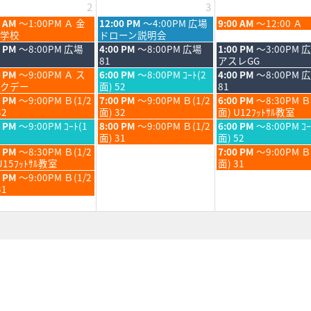
2
3
6
2026
月
28th
木
金
0 AM
～1:00PM Ａ 金
12:00 PM
～4:00PM 広場
9:00 AM
～12:00 Ａ
6
2026
曜
曜
学校
ドローン説明会
日,
日,
木
金
0 PM
～8:00PM 広場
4:00 PM
～8:00PM 広場
1:00 PM
～3:00PM 
9
9
曜
曜
81
アスレGG
月
月
日,
日,
木
金
0 PM
～9:00PM Ａ ス
6:00 PM
～8:00PM ｺｰﾄ(2
4:00 PM
～8:00PM 
3rd
4th
9
9
曜
曜
クデー
面) 52
81
6
2026
2026
月
月
日,
日,
木
金
0 PM
～9:00PM Ｂ(1/2
7:00 PM
～9:00PM Ｂ(1/2
6:00 PM
～8:30PM Ｂ
3rd
4th
9
9
曜
曜
32
面) 32
面) U12ﾌｯﾄｻﾙ教室
6
2026
2026
月
月
日,
日,
木
金
0 PM
～9:00PM ｺｰﾄ(1
8:00 PM
～9:00PM Ｂ(1/2
6:00 PM
～8:00PM ｺｰ
3rd
4th
9
9
曜
曜
面) 31
面) 52
6
2026
2026
月
月
日,
日,
金
0 PM
～8:30PM Ｂ(1/2
7:00 PM
～9:00PM 
3rd
4th
9
9
曜
U15ﾌｯﾄｻﾙ教室
面) 31
6
2026
2026
月
月
日,
0 PM
～9:00PM Ｂ(1/2
3rd
4th
9
31
6
2026
2026
月
4th
6
2026
6