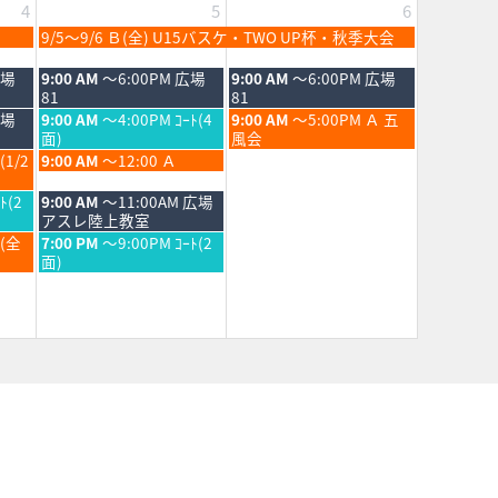
4
5
6
2026
土
9/5～9/6 Ｂ(全) U15バスケ・TWO UP杯・秋季大会
曜
日,
土
日
広場
9:00 AM
～6:00PM 広場
9:00 AM
～6:00PM 広場
9
曜
曜
81
81
月
日,
日,
土
日
広場
9:00 AM
～4:00PM ｺｰﾄ(4
9:00 AM
～5:00PM Ａ 五
5th
9
9
曜
曜
面)
風会
2026
月
月
日,
日,
土
(1/2
9:00 AM
～12:00 Ａ
5th
6th
9
9
曜
2026
2026
月
月
日,
土
ﾄ(2
9:00 AM
～11:00AM 広場
5th
6th
9
曜
アスレ陸上教室
2026
2026
月
日,
土
Ｂ(全
7:00 PM
～9:00PM ｺｰﾄ(2
5th
9
曜
面)
2026
月
日,
5th
9
2026
月
5th
2026