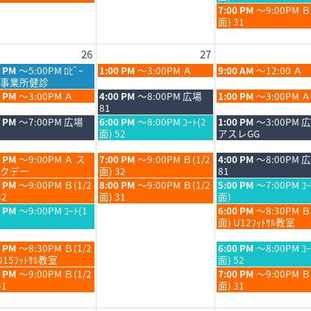
6
2026
2026
月
日,
金
7:00 PM
～9:00PM 
21st
8
曜
面) 31
6
2026
月
日,
21st
8
26
27
6
2026
月
21st
木
金
0 PM
～5:00PM ﾛﾋﾞｰ
1:00 PM
～3:00PM Ａ
9:00 AM
～12:00 Ａ
2026
曜
曜
事業所健診
日,
日,
木
金
0 PM
～3:00PM Ａ
4:00 PM
～8:00PM 広場
1:00 PM
～3:00PM Ａ
8
8
曜
曜
81
月
月
日,
日,
木
金
0 PM
～7:00PM 広場
6:00 PM
～8:00PM ｺｰﾄ(2
1:00 PM
～3:00PM 
27th
28th
8
8
曜
曜
面) 52
アスレGG
6
2026
2026
月
月
日,
日,
27th
28th
8
8
木
金
0 PM
～9:00PM Ａ ス
7:00 PM
～9:00PM Ｂ(1/2
4:00 PM
～8:00PM 
6
2026
2026
月
月
曜
曜
クデー
面) 32
81
27th
28th
日,
日,
木
金
0 PM
～9:00PM Ｂ(1/2
8:00 PM
～9:00PM Ｂ(1/2
5:00 PM
～7:00PM ｺｰ
6
2026
2026
8
8
曜
曜
32
面) 31
面)
月
月
日,
日,
金
0 PM
～9:00PM ｺｰﾄ(1
6:00 PM
～8:30PM Ｂ
27th
28th
8
8
曜
面) U12ﾌｯﾄｻﾙ教室
6
2026
2026
月
月
日,
27th
28th
8
金
0 PM
～8:30PM Ｂ(1/2
6:00 PM
～8:00PM ｺｰ
6
2026
2026
月
曜
U15ﾌｯﾄｻﾙ教室
面) 52
28th
日,
金
0 PM
～9:00PM Ｂ(1/2
7:00 PM
～9:00PM 
6
2026
8
曜
31
面) 31
月
日,
28th
8