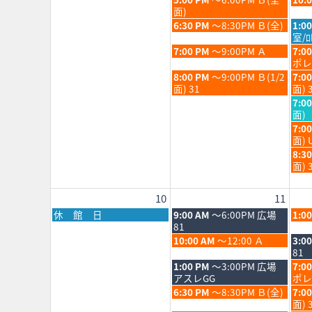
3rd
4th
5th
8
8
曜
曜
面)
2026
2026
202
月
月
日,
日,
火
水
6:30 PM
～8:30PM Ｂ(全)
1:0
4th
5th
8
8
曜
曜
室/ﾛ
2026
202
月
月
日,
日,
火
水
7:00 PM
～9:00PM Ａ
7:0
4th
5th
8
8
曜
曜
ポレ
2026
202
月
月
日,
日,
火
水
8:00 PM
～9:00PM Ｂ(1/2
7:0
4th
5th
8
8
曜
曜
面) 31
面) 
2026
202
月
月
日,
日,
水
7:0
4th
5th
8
8
曜
面)
2026
202
月
月
日,
水
7:0
4th
5th
8
曜
面) 
2026
202
月
日,
水
8:3
5th
8
曜
面) 
202
月
日,
5th
8
10
11
202
月
5th
月
火
水
休 館 日
9:00 AM
～6:00PM 広場
1:0
202
曜
曜
曜
81
日,
日,
日,
火
水
10:00 AM
～12:00 Ａ
3:0
8
8
8
曜
曜
81
月
月
月
日,
日,
火
水
1:00 PM
～3:00PM 広場
7:0
10th
11th
12th
8
8
曜
曜
アスレGG
ポレ
2026
2026
202
月
月
日,
日,
火
水
6:30 PM
～8:30PM Ｂ(全)
7:0
11th
12th
8
8
曜
曜
面) 
2026
202