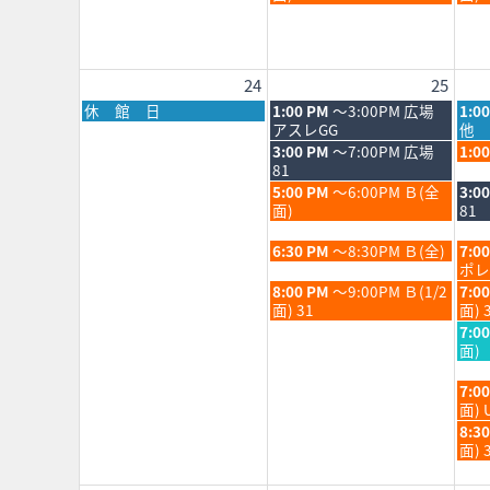
2026
202
月
月
日,
日,
18th
19th
8
8
2026
202
月
月
18th
19th
24
25
2026
202
月
火
水
休 館 日
1:00 PM
～3:00PM 広場
1:0
曜
曜
曜
アスレGG
他 
日,
日,
日,
火
水
3:00 PM
～7:00PM 広場
1:0
8
8
8
曜
曜
81
月
月
月
日,
日,
火
水
5:00 PM
～6:00PM Ｂ(全
3:0
24th
25th
26th
8
8
曜
曜
面)
81
2026
2026
202
月
月
日,
日,
25th
26th
8
8
火
水
6:30 PM
～8:30PM Ｂ(全)
7:0
2026
202
月
月
曜
曜
ポレ
25th
26th
日,
日,
火
水
8:00 PM
～9:00PM Ｂ(1/2
7:0
2026
202
8
8
曜
曜
面) 31
面) 
月
月
日,
日,
水
7:0
25th
26th
8
8
曜
面)
2026
202
月
月
日,
25th
26th
8
水
7:0
2026
202
月
曜
面) 
26th
日,
水
8:3
202
8
曜
面) 
月
日,
26th
8