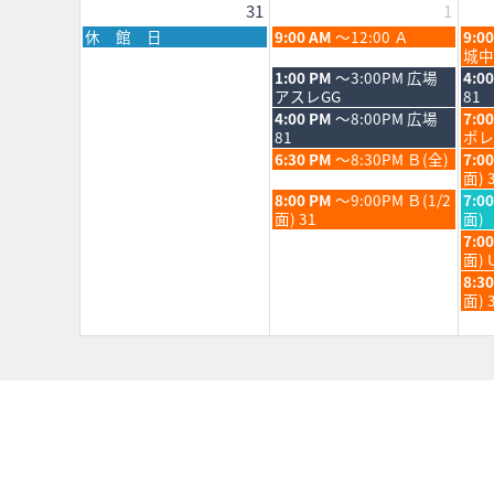
31
1
202
月
26th
月
火
水
休 館 日
9:00 AM
～12:00 Ａ
9:0
202
曜
曜
曜
城中
日,
日,
日,
火
水
1:00 PM
～3:00PM 広場
4:0
8
9
9
曜
曜
アスレGG
81
月
月
月
日,
日,
火
水
4:00 PM
～8:00PM 広場
7:0
31st
1st
2nd
9
9
曜
曜
81
ポレ
2026
2026
202
月
月
日,
日,
火
水
6:30 PM
～8:30PM Ｂ(全)
7:0
1st
2nd
9
9
曜
曜
面) 
2026
202
月
月
日,
日,
火
水
8:00 PM
～9:00PM Ｂ(1/2
7:0
1st
2nd
9
9
曜
曜
面) 31
面)
2026
202
月
月
日,
日,
水
7:0
1st
2nd
9
9
曜
面) 
2026
202
月
月
日,
水
8:3
1st
2nd
9
曜
面) 
2026
202
月
日,
2nd
9
202
月
2nd
202