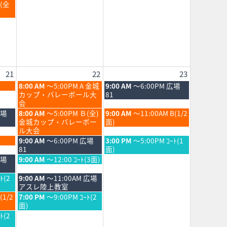
月
Ｂ(全
15th
2026
21
22
23
土
日
8:00 AM
～5:00PM A 金城
9:00 AM
～6:00PM 広場
曜
曜
カップ・バレーボール大
81
日,
日,
会
8
8
土
日
広場
8:00 AM
～5:00PM Ｂ(全)
9:00 AM
～11:00AM B(1/2
月
月
曜
曜
金城カップ・バレーボー
面)
22nd
23rd
日,
日,
ル大会
2026
2026
8
8
土
日
9:00 AM
～6:00PM 広場
3:00 PM
～5:00PM ｺｰﾄ(1
月
月
曜
曜
81
面)
22nd
23rd
日,
日,
土
広場
9:00 AM
～12:00 ｺｰﾄ(3面)
2026
2026
8
8
曜
月
月
日,
土
ﾄ(2
9:00 AM
～11:00AM 広場
22nd
23rd
8
曜
アスレ陸上教室
2026
2026
月
日,
土
(1/2
7:00 PM
～9:00PM ｺｰﾄ(2
22nd
8
曜
面)
2026
月
日,
ﾄ(2
22nd
8