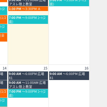
8th
9th
8
8
曜
曜
アスレ陸上教室
面)
2026
2026
月
月
日,
日,
土
ﾄ(2
1:30 PM
～3:30PM Ａ
8th
9th
8
8
曜
2026
2026
月
月
日,
土
(1/2
7:00 PM
～9:00PM ｺｰﾄ(2
8th
9th
8
曜
面)
2026
2026
月
日,
ﾄ(2
8th
8
2026
月
Ｂ(全
8th
2026
14
15
16
土
日
広場
9:00 AM
～6:00PM 広場
9:00 AM
～6:00PM 広場
曜
曜
81
81
日,
日,
土
広場
9:00 AM
～11:00AM 広場
8
8
曜
アスレ陸上教室
月
月
日,
土
(1/2
7:00 PM
～9:00PM ｺｰﾄ(2
15th
16th
8
曜
面)
2026
2026
月
日,
ﾄ(2
15th
8
2026