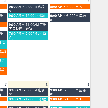
31
1
2
土
日
9:00 AM
～6:00PM 広場
8:00 AM
～4:00PM Ａ
曜
曜
81
日,
日,
土
日
広場
9:00 AM
～12:00 ｺｰﾄ(3面)
9:00 AM
～6:00PM 広場
8
8
曜
曜
81
月
月
日,
日,
土
9:00 AM
～11:00AM 広場
1st
2nd
8
8
曜
アスレ陸上教室
2026
2026
月
月
日,
土
広場
7:00 PM
～9:00PM ｺｰﾄ(2
1st
2nd
8
曜
面)
2026
2026
月
日,
ﾄ(2
1st
8
2026
月
(1/2
1st
2026
ﾄ(2
Ｂ(全
7
8
9
土
日
広場
9:00 AM
～6:00PM 広場
9:00 AM
～6:00PM 広場
曜
曜
会
81
81
日,
日,
土
日
9:00 AM
～12:00 ｺｰﾄ(3面)
9:00 AM
～4:00PM Ａ
8
8
曜
曜
月
月
日,
日,
土
日
9:00 AM
～11:00AM 広場
3:00 PM
～5:00PM ｺｰﾄ(1