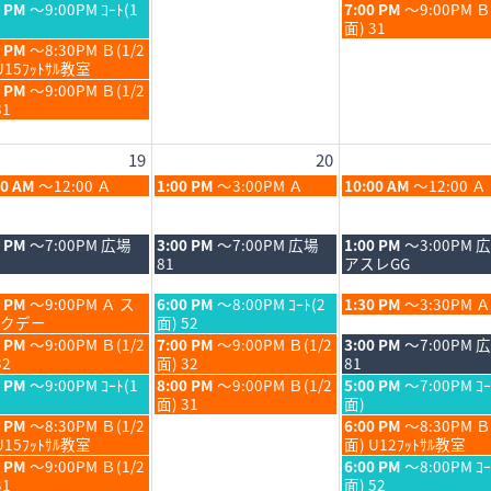
月
月
日,
金
0 PM
～9:00PM ｺｰﾄ(1
7:00 PM
～9:00PM 
13th
14th
8
曜
面) 31
6
2026
2026
月
日,
0 PM
～8:30PM Ｂ(1/2
14th
8
U15ﾌｯﾄｻﾙ教室
6
2026
月
0 PM
～9:00PM Ｂ(1/2
14th
31
6
2026
19
20
6
木
金
00 AM
～12:00 Ａ
1:00 PM
～3:00PM Ａ
10:00 AM
～12:00 Ａ
6
曜
曜
日,
日,
8
8
木
金
0 PM
～7:00PM 広場
3:00 PM
～7:00PM 広場
1:00 PM
～3:00PM 
月
月
曜
曜
81
アスレGG
20th
21st
日,
日,
6
2026
2026
8
8
木
金
0 PM
～9:00PM Ａ ス
6:00 PM
～8:00PM ｺｰﾄ(2
1:30 PM
～3:30PM Ａ
月
月
曜
曜
クデー
面) 52
20th
21st
日,
日,
木
金
0 PM
～9:00PM Ｂ(1/2
7:00 PM
～9:00PM Ｂ(1/2
3:00 PM
～7:00PM 
6
2026
2026
8
8
曜
曜
32
面) 32
81
月
月
日,
日,
木
金
0 PM
～9:00PM ｺｰﾄ(1
8:00 PM
～9:00PM Ｂ(1/2
5:00 PM
～7:00PM ｺｰ
20th
21st
8
8
曜
曜
面) 31
面)
6
2026
2026
月
月
日,
日,
金
0 PM
～8:30PM Ｂ(1/2
6:00 PM
～8:30PM Ｂ
20th
21st
8
8
曜
U15ﾌｯﾄｻﾙ教室
面) U12ﾌｯﾄｻﾙ教室
6
2026
2026
月
月
日,
金
0 PM
～9:00PM Ｂ(1/2
6:00 PM
～8:00PM ｺｰ
20th
21st
8
曜
31
面) 52