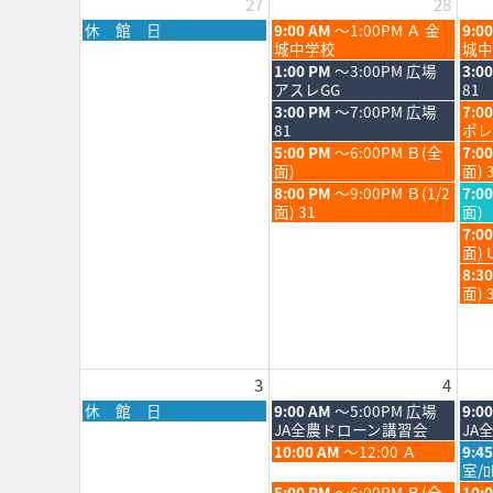
27
28
月
火
水
休 館 日
9:00 AM
～1:00PM Ａ 金
9:0
曜
曜
曜
城中学校
城中
日,
日,
日,
火
水
1:00 PM
～3:00PM 広場
3:0
7
7
7
曜
曜
アスレGG
81
月
月
月
日,
日,
火
水
3:00 PM
～7:00PM 広場
7:0
27th
28th
29th
7
7
曜
曜
81
ポレ
2026
2026
202
月
月
日,
日,
火
水
5:00 PM
～6:00PM Ｂ(全
7:0
28th
29th
7
7
曜
曜
面)
面) 
2026
202
月
月
日,
日,
火
水
8:00 PM
～9:00PM Ｂ(1/2
7:0
28th
29th
7
7
曜
曜
面) 31
面)
2026
202
月
月
日,
日,
水
7:0
28th
29th
7
7
曜
面) 
2026
202
月
月
日,
水
8:3
28th
29th
7
曜
面) 
2026
202
月
日,
29th
7
202
月
29th
3
4
202
月
火
水
休 館 日
9:00 AM
～5:00PM 広場
9:0
曜
曜
曜
JA全農ドローン講習会
JA
日,
日,
日,
火
水
10:00 AM
～12:00 Ａ
9:4
8
8
8
曜
曜
室/
月
月
月
日,
日,
火
水
5:00 PM
～6:00PM Ｂ(全
10: