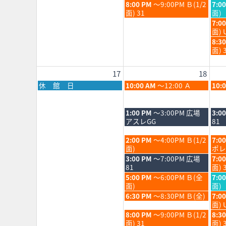
月
月
日,
日,
火
水
8:00 PM
～9:00PM Ｂ(1/2
7:0
11th
12th
8
8
曜
曜
面) 31
面)
2026
202
月
月
日,
日,
水
7:0
11th
12th
8
8
曜
面) 
2026
202
月
月
日,
水
8:3
11th
12th
8
曜
面) 
2026
202
月
日,
12th
8
17
18
202
月
12th
月
火
水
休 館 日
10:00 AM
～12:00 Ａ
10:
202
曜
曜
曜
日,
日,
日,
8
8
8
火
水
1:00 PM
～3:00PM 広場
3:0
月
月
月
曜
曜
アスレGG
81
17th
18th
19th
日,
日,
2026
2026
202
8
8
火
水
2:00 PM
～4:00PM Ｂ(1/2
7:0
月
月
曜
曜
面)
ポレ
18th
19th
日,
日,
火
水
3:00 PM
～7:00PM 広場
7:0
2026
202
8
8
曜
曜
81
面) 
月
月
日,
日,
火
水
5:00 PM
～6:00PM Ｂ(全
7:0
18th
19th
8
8
曜
曜
面)
面)
2026
202
月
月
日,
日,
火
水
6:30 PM
～8:30PM Ｂ(全)
7:0
18th
19th
8
8
曜
曜
面) 
2026
202
月
月
日,
日,
火
水
8:00 PM
～9:00PM Ｂ(1/2
8:3
18th
19th
8
8
曜
曜
面) 31
面) 