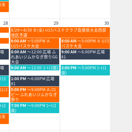
2026
月
Ｂ(全
22nd
2026
28
29
30
土
8/29～8/30 Ｂ(全) U15バスケクラブ島根県大会西部
曜
地区予選
日,
土
日
8:00 AM
～5:00PM Ａ
8:00 AM
～5:00PM Ａ U15
8
曜
曜
U15バスケ大会
バスケ大会
月
日,
日,
土
日
広場
8:00 AM
～12:00 広場 ふ
9:00 AM
～6:00PM 広場
29th
8
8
曜
曜
れあいジムかなぎ祭りGG
81
2026
月
月
日,
日,
大会
29th
30th
8
8
土
日
広場
9:00 AM
～12:00 ｺｰﾄ(3面)
3:00 PM
～5:00PM ｺｰﾄ(1
2026
2026
月
月
曜
曜
面)
29th
30th
日,
日,
土
ﾄ(2
1:00 PM
～6:00PM 広場
2026
2026
8
8
曜
81
月
月
日,
土
(1/2
5:00 PM
～9:00PM Ａ/ロ
29th
30th
8
曜
ビー ふれあいジムかなぎ
2026
2026
月
日,
祭り
29th
8
土
ﾄ(2
7:00 PM
～9:00PM ｺｰﾄ(2
2026
月
曜
面)
29th
日,
Ｂ(全
2026
8
月
29th