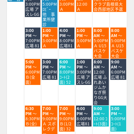
日,
日,
日,
日,
日,
日,
3:00PM
5:00PM
3:00PM
12:00
クラブ島根県大
8
8
8
8
8
8
広場 ア
ﾛﾋﾞｰ
Ａ
Ａ
会西部地区予選
月
月
月
月
月
月
スレGG
他 事
24th
25th
26th
27th
28th
29th
業所健
2026
2026
2026
2026
2026
2026
診
火
水
木
金
土
日
3:00
1:00
4:00
1:00
8:00
8:00
曜
曜
曜
曜
曜
曜
PM
～
PM
～
PM
～
PM
～
AM
～
AM
～
日,
日,
日,
日,
日,
日,
7:00PM
3:00PM
8:00PM
3:00PM
5:00PM
5:00PM
8
8
8
8
8
8
広場 81
Ａ
広場81
Ａ
Ａ U15
Ａ U15
月
月
月
月
月
月
バスケ
バスケ
25th
26th
27th
28th
29th
30th
大会
大会
2026
2026
2026
2026
2026
2026
火
水
木
金
土
日
5:00
3:00
6:00
1:00
8:00
9:00
曜
曜
曜
曜
曜
曜
PM
～
PM
～
PM
～
PM
～
AM
～
AM
～
日,
日,
日,
日,
日,
日,
6:00PM
7:00PM
8:00PM
3:00PM
12:00
6:00PM
8
8
8
8
8
8
Ｂ(全
広場 81
ｺｰﾄ(2
広場 ア
広場 ふ
広場 81
月
月
月
月
月
月
面)
面) 52
スレGG
れあい
25th
26th
27th
28th
29th
30th
ジムか
2026
2026
2026
2026
2026
2026
なぎ祭
りGG大
会
火
水
木
金
土
日
6:30
7:00
7:00
4:00
9:00
3:00
曜
曜
曜
曜
曜
曜
PM
～
PM
～
PM
～
PM
～
AM
～
PM
～
日,
日,
日,
日,
日,
日,
8:30PM
9:00PM
9:00PM
8:00PM
12:00 ｺ
5:00PM
8
8
8
8
8
8
Ｂ(全)
Ａ スポ
Ｂ(1/2
広場81
ｰﾄ(3面)
ｺｰﾄ(1
月
月
月
月
月
月
レクデ
面) 32
面)
25th
26th
27th
28th
29th
30th
ー