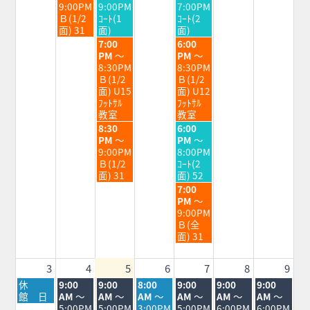
日,
日,
日,
9:00PM
9:00PM
7:00PM
7
7
7
Ｂ(1/2
ｺｰﾄ(1
ｺｰﾄ(2
月
月
月
面) 31
面)
面)
28th
29th
31st
水
金
7:00
6:00
2026
2026
2026
曜
曜
PM
～
PM
～
日,
日,
8:30PM
8:30PM
7
7
Ｂ(1/2
Ｂ(1/2
月
月
面) U15
面) U12
29th
31st
ﾌｯﾄｻﾙ
ﾌｯﾄｻﾙ
2026
2026
教室
教室
水
金
8:30
6:00
曜
曜
PM
～
PM
～
日,
日,
9:00PM
8:00PM
7
7
Ｂ(1/2
ｺｰﾄ(2
月
月
面) 31
面) 52
29th
31st
金
7:00
2026
2026
曜
PM
～
日,
9:00PM
7
Ｂ(全
月
面) 31
31st
2026
3
4
5
6
7
8
9
月
火
水
木
金
土
日
休
9:00
9:00
8:00
9:00
9:00
9:00
曜
曜
曜
曜
曜
曜
曜
館 日
AM
～
AM
～
AM
～
AM
～
AM
～
AM
～
日,
日,
日,
日,
日,
日,
日,
5:00PM
5:00PM
3:00PM
5:00PM
6:00PM
6:00PM