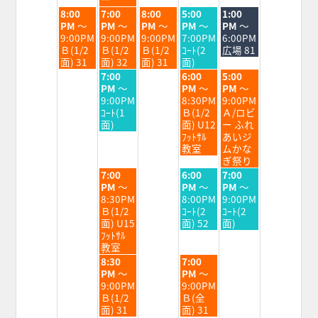
2026
2026
2026
2026
2026
2026
火
水
木
金
土
8:00
7:00
8:00
5:00
1:00
曜
曜
曜
曜
曜
PM
～
PM
～
PM
～
PM
～
PM
～
日,
日,
日,
日,
日,
9:00PM
9:00PM
9:00PM
7:00PM
6:00PM
8
8
8
8
8
Ｂ(1/2
Ｂ(1/2
Ｂ(1/2
ｺｰﾄ(2
広場 81
月
月
月
月
月
面) 31
面) 32
面) 31
面)
25th
26th
27th
28th
29th
水
金
土
7:00
6:00
5:00
2026
2026
2026
2026
2026
曜
曜
曜
PM
～
PM
～
PM
～
日,
日,
日,
9:00PM
8:30PM
9:00PM
8
8
8
ｺｰﾄ(1
Ｂ(1/2
Ａ/ロビ
月
月
月
面)
面) U12
ー ふれ
26th
28th
29th
ﾌｯﾄｻﾙ
あいジ
2026
2026
2026
教室
ムかな
ぎ祭り
水
金
土
7:00
6:00
7:00
曜
曜
曜
PM
～
PM
～
PM
～
日,
日,
日,
8:30PM
8:00PM
9:00PM
8
8
8
Ｂ(1/2
ｺｰﾄ(2
ｺｰﾄ(2
月
月
月
面) U15
面) 52
面)
26th
28th
29th
ﾌｯﾄｻﾙ
2026
2026
2026
教室
水
金
8:30
7:00
曜
曜
PM
～
PM
～
日,
日,
9:00PM
9:00PM
8
8
Ｂ(1/2
Ｂ(全
月
月
面) 31
面) 31