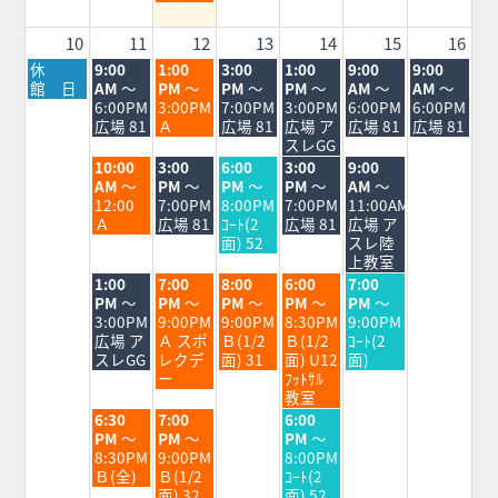
5th
2026
10
11
12
13
14
15
16
月
火
水
木
金
土
日
休
9:00
1:00
3:00
1:00
9:00
9:00
曜
曜
曜
曜
曜
曜
曜
館 日
AM
～
PM
～
PM
～
PM
～
AM
～
AM
～
日,
日,
日,
日,
日,
日,
日,
6:00PM
3:00PM
7:00PM
3:00PM
6:00PM
6:00PM
8
8
8
8
8
8
8
広場 81
Ａ
広場 81
広場 ア
広場 81
広場 81
月
月
月
月
月
月
月
スレGG
10th
11th
12th
13th
14th
15th
16th
火
水
木
金
土
10:00
3:00
6:00
3:00
9:00
2026
2026
2026
2026
2026
2026
2026
曜
曜
曜
曜
曜
AM
～
PM
～
PM
～
PM
～
AM
～
日,
日,
日,
日,
日,
12:00
7:00PM
8:00PM
7:00PM
11:00AM
8
8
8
8
8
Ａ
広場 81
ｺｰﾄ(2
広場 81
広場 ア
月
月
月
月
月
面) 52
スレ陸
11th
12th
13th
14th
15th
上教室
2026
2026
2026
2026
2026
火
水
木
金
土
1:00
7:00
8:00
6:00
7:00
曜
曜
曜
曜
曜
PM
～
PM
～
PM
～
PM
～
PM
～
日,
日,
日,
日,
日,
3:00PM
9:00PM
9:00PM
8:30PM
9:00PM
8
8
8
8
8
広場 ア
Ａ スポ
Ｂ(1/2
Ｂ(1/2
ｺｰﾄ(2
月
月
月
月
月
スレGG
レクデ
面) 31
面) U12
面)
11th
12th
13th
14th
15th
ー
ﾌｯﾄｻﾙ
2026
2026
2026
2026
2026
教室
火
水
金
6:30
7:00
6:00
曜
曜
曜
PM
～
PM
～
PM
～
日,
日,
日,
8:30PM
9:00PM
8:00PM
8
8
8
Ｂ(全)
Ｂ(1/2
ｺｰﾄ(2
月
月
月
面) 32
面) 52