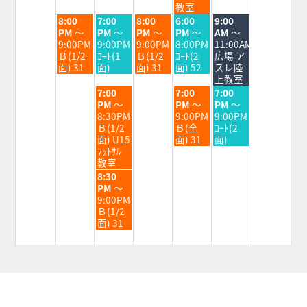
2026
2026
2026
2026
2026
教室
火
水
木
金
土
8:00
7:00
8:00
6:00
9:00
曜
曜
曜
曜
曜
PM
～
PM
～
PM
～
PM
～
AM
～
日,
日,
日,
日,
日,
9:00PM
9:00PM
9:00PM
8:00PM
11:00AM
9
9
9
9
9
Ｂ(1/2
ｺｰﾄ(1
Ｂ(1/2
ｺｰﾄ(2
広場 ア
月
月
月
月
月
面) 31
面)
面) 31
面) 52
スレ陸
1st
2nd
3rd
4th
5th
上教室
2026
2026
2026
2026
2026
水
金
土
7:00
7:00
7:00
曜
曜
曜
PM
～
PM
～
PM
～
日,
日,
日,
8:30PM
9:00PM
9:00PM
9
9
9
Ｂ(1/2
Ｂ(全
ｺｰﾄ(2
月
月
月
面) U15
面) 31
面)
2nd
4th
5th
ﾌｯﾄｻﾙ
2026
2026
2026
教室
水
8:30
曜
PM
～
日,
9:00PM
9
Ｂ(1/2
月
面) 31
2nd
2026