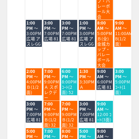
17th
18th
19th
20th
21st
22nd
23rd
プ・バ
2026
2026
2026
2026
2026
2026
2026
レーボ
ール大
会
火
水
木
金
土
日
1:00
3:00
3:00
1:00
8:00
9:00
曜
曜
曜
曜
曜
曜
PM
～
PM
～
PM
～
PM
～
AM
～
AM
～
日,
日,
日,
日,
日,
日,
3:00PM
7:00PM
7:00PM
3:00PM
5:00PM
11:00AM
8
8
8
8
8
8
広場 ア
広場 81
広場 81
広場 ア
Ｂ(全)
B(1/2
月
月
月
月
月
月
スレGG
スレGG
金城カ
面)
18th
19th
20th
21st
22nd
23rd
ップ・
2026
2026
2026
2026
2026
2026
バレー
ボール
大会
火
水
木
金
土
日
2:00
7:00
6:00
1:30
9:00
3:00
曜
曜
曜
曜
曜
曜
PM
～
PM
～
PM
～
PM
～
AM
～
PM
～
日,
日,
日,
日,
日,
日,
4:00PM
9:00PM
8:00PM
3:30PM
6:00PM
5:00PM
8
8
8
8
8
8
Ｂ(1/2
Ａ スポ
ｺｰﾄ(2
Ａ
広場 81
ｺｰﾄ(1
月
月
月
月
月
月
面)
レクデ
面) 52
面)
18th
19th
20th
21st
22nd
23rd
ー
2026
2026
2026
2026
2026
2026
火
水
木
金
土
3:00
7:00
7:00
3:00
9:00
曜
曜
曜
曜
曜
PM
～
PM
～
PM
～
PM
～
AM
～
日,
日,
日,
日,
日,
7:00PM
9:00PM
9:00PM
7:00PM
12:00 ｺ
8
8
8
8
8
広場 81
Ｂ(1/2
Ｂ(1/2
広場 81
ｰﾄ(3面)
月
月
月
月
月
面) 32
面) 32
18th
19th
20th
21st
22nd
火
水
木
金
土
5:00
7:00
8:00
5:00
9:00
2026
2026
2026
2026
2026
曜
曜
曜
曜
曜
PM
～
PM
～
PM
～
PM
～
AM
～