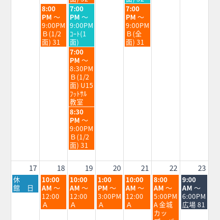
11th
12th
14th
火
水
金
8:00
7:00
7:00
2026
2026
2026
曜
曜
曜
PM
～
PM
～
PM
～
日,
日,
日,
9:00PM
9:00PM
9:00PM
8
8
8
Ｂ(1/2
ｺｰﾄ(1
Ｂ(全
月
月
月
面) 31
面)
面) 31
11th
12th
14th
水
7:00
2026
2026
2026
曜
PM
～
日,
8:30PM
8
Ｂ(1/2
月
面) U15
12th
ﾌｯﾄｻﾙ
2026
教室
水
8:30
曜
PM
～
日,
9:00PM
8
Ｂ(1/2
月
面) 31
12th
2026
17
18
19
20
21
22
23
月
火
水
木
金
土
日
休
10:00
10:00
1:00
10:00
8:00
9:00
曜
曜
曜
曜
曜
曜
曜
館 日
AM
～
AM
～
PM
～
AM
～
AM
～
AM
～
日,
日,
日,
日,
日,
日,
日,
12:00
12:00
3:00PM
12:00
5:00PM
6:00PM
8
8
8
8
8
8
8
Ａ
Ａ
Ａ
Ａ
A 金城
広場 81
月
月
月
月
月
月
月
カッ