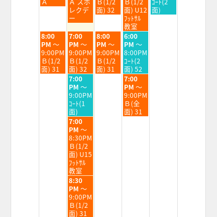
8
8
8
8
8
Ａ
Ａ スポ
Ｂ(1/2
Ｂ(1/2
ｺｰﾄ(2
月
月
月
月
月
レクデ
面) 32
面) U12
面)
4th
5th
6th
7th
8th
ー
ﾌｯﾄｻﾙ
2026
2026
2026
2026
2026
教室
火
水
木
金
8:00
7:00
8:00
6:00
曜
曜
曜
曜
PM
～
PM
～
PM
～
PM
～
日,
日,
日,
日,
9:00PM
9:00PM
9:00PM
8:00PM
8
8
8
8
Ｂ(1/2
Ｂ(1/2
Ｂ(1/2
ｺｰﾄ(2
月
月
月
月
面) 31
面) 32
面) 31
面) 52
4th
5th
6th
7th
水
金
7:00
7:00
2026
2026
2026
2026
曜
曜
PM
～
PM
～
日,
日,
9:00PM
9:00PM
8
8
ｺｰﾄ(1
Ｂ(全
月
月
面)
面) 31
5th
7th
水
7:00
2026
2026
曜
PM
～
日,
8:30PM
8
Ｂ(1/2
月
面) U15
5th
ﾌｯﾄｻﾙ
2026
教室
水
8:30
曜
PM
～
日,
9:00PM
8
Ｂ(1/2
月
面) 31