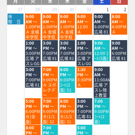
月
火
水
木
金
土
日
27
28
29
30
31
1
2
月
火
水
木
金
土
日
休
9:00
9:00
9:00
9:00
9:00
8:00
曜
曜
曜
曜
曜
曜
曜
館 日
AM
～
AM
～
AM
～
AM
～
AM
～
AM
～
日,
日,
日,
日,
日,
日,
日,
1:00PM
1:00PM
1:00PM
12:00
6:00PM
4:00PM
7
7
7
7
7
8
8
Ａ 金城
Ａ 金城
Ａ 金城
Ａ
広場 81
Ａ
月
月
月
月
月
月
月
中学校
中学校
中学校
27th
28th
29th
30th
31st
1st
2nd
火
水
木
金
土
日
1:00
3:00
3:00
1:00
9:00
9:00
2026
2026
2026
2026
2026
2026
2026
曜
曜
曜
曜
曜
曜
PM
～
PM
～
PM
～
PM
～
AM
～
AM
～
日,
日,
日,
日,
日,
日,
3:00PM
7:00PM
7:00PM
3:00PM
12:00 ｺ
6:00PM
7
7
7
7
8
8
広場 ア
広場 81
広場 81
広場 ア
ｰﾄ(3面)
広場 81
月
月
月
月
月
月
スレGG
スレGG
28th
29th
30th
31st
1st
2nd
火
水
木
金
土
3:00
7:00
6:00
1:30
9:00
2026
2026
2026
2026
2026
2026
曜
曜
曜
曜
曜
PM
～
PM
～
PM
～
PM
～
AM
～
日,
日,
日,
日,
日,
7:00PM
9:00PM
8:00PM
3:30PM
11:00AM
7
7
7
7
8
広場 81
Ａ スポ
ｺｰﾄ(2
Ａ
広場 ア
月
月
月
月
月
レクデ
面) 52
スレ陸
28th
29th
30th
31st
1st
ー
上教室
2026
2026
2026
2026
2026
火
水
木
金
土
5:00
7:00
8:00
3:00
7:00
曜
曜
曜
曜
曜
PM
～
PM
～
PM
～
PM
～
PM
～
日,
日,
日,
日,
日,
6:00PM
9:00PM
9:00PM
7:00PM
9:00PM
7
7
7
7
8
Ｂ(全
Ｂ(1/2
Ｂ(1/2
広場 81
ｺｰﾄ(2
月
月
月
月
月
面)
面) 32
面) 31
面)
28th
29th
30th
31st
1st
火
水
金
8:00
7:00
5:00
2026
2026
2026
2026
2026
曜
曜
曜
PM
～
PM
～
PM
～