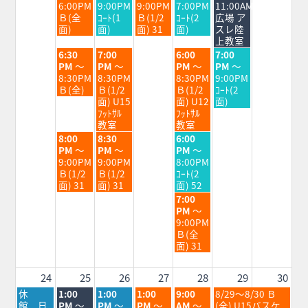
日,
日,
日,
日,
日,
6:00PM
9:00PM
9:00PM
7:00PM
11:00AM
8
8
8
8
8
Ｂ(全
ｺｰﾄ(1
Ｂ(1/2
ｺｰﾄ(2
広場 ア
月
月
月
月
月
面)
面)
面) 31
面)
スレ陸
18th
19th
20th
21st
22nd
上教室
2026
2026
2026
2026
2026
火
水
金
土
6:30
7:00
6:00
7:00
曜
曜
曜
曜
PM
～
PM
～
PM
～
PM
～
日,
日,
日,
日,
8:30PM
8:30PM
8:30PM
9:00PM
8
8
8
8
Ｂ(全)
Ｂ(1/2
Ｂ(1/2
ｺｰﾄ(2
月
月
月
月
面) U15
面) U12
面)
18th
19th
21st
22nd
ﾌｯﾄｻﾙ
ﾌｯﾄｻﾙ
2026
2026
2026
2026
教室
教室
火
水
金
8:00
8:30
6:00
曜
曜
曜
PM
～
PM
～
PM
～
日,
日,
日,
9:00PM
9:00PM
8:00PM
8
8
8
Ｂ(1/2
Ｂ(1/2
ｺｰﾄ(2
月
月
月
面) 31
面) 31
面) 52
18th
19th
21st
金
7:00
2026
2026
2026
曜
PM
～
日,
9:00PM
8
Ｂ(全
月
面) 31
21st
2026
24
25
26
27
28
29
30
月
火
水
木
金
土
休
1:00
1:00
1:00
9:00
8/29～8/30 Ｂ
曜
曜
曜
曜
曜
曜
館 日
PM
～
PM
～
PM
～
AM
～
(全) U15バスケ