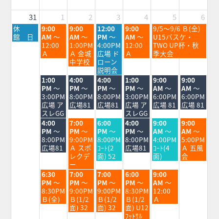
26th
28th
2026
2026
31
1
2
3
4
5
6
月
火
水
木
金
土
休
9:00
9:00
12:00
9:00
9/5～9/6 Ｂ(全)
曜
曜
曜
曜
曜
曜
館 日
AM
～
AM
～
PM
～
AM
～
U15バスケ・
日,
日,
日,
日,
日,
日,
12:00
1:00PM
4:00PM
12:00
TWO UP杯・秋
8
9
9
9
9
9
Ａ
Ａ 金城
広場 ド
Ａ
季大会
月
月
月
月
月
月
中学校
ローン
31st
1st
2nd
3rd
4th
5th
説明会
2026
2026
2026
2026
2026
2026
火
水
木
金
土
日
1:00
4:00
4:00
1:00
9:00
9:00
曜
曜
曜
曜
曜
曜
PM
～
PM
～
PM
～
PM
～
AM
～
AM
～
日,
日,
日,
日,
日,
日,
3:00PM
8:00PM
8:00PM
3:00PM
6:00PM
6:00PM
9
9
9
9
9
9
広場 ア
広場81
広場81
広場 ア
広場 81
広場 81
月
月
月
月
月
月
スレGG
スレGG
1st
2nd
3rd
4th
5th
6th
火
水
木
金
土
日
4:00
7:00
6:00
4:00
9:00
9:00
2026
2026
2026
2026
2026
2026
曜
曜
曜
曜
曜
曜
PM
～
PM
～
PM
～
PM
～
AM
～
AM
～
日,
日,
日,
日,
日,
日,
8:00PM
9:00PM
8:00PM
8:00PM
4:00PM
5:00PM
9
9
9
9
9
9
広場81
Ａ スポ
ｺｰﾄ(2
広場81
ｺｰﾄ(4
Ａ 五風
月
月
月
月
月
月
レクデ
面) 52
面)
会
1st
2nd
3rd
4th
5th
6th
ー
2026
2026
2026
2026
2026
2026
火
水
木
金
土
6:30
7:00
7:00
6:00
9:00
曜
曜
曜
曜
曜
PM
～
PM
～
PM
～
PM
～
AM
～
日,
日,
日,
日,
日,
8:30PM
9:00PM
9:00PM
8:30PM
12:00
9
9
9
9
9
Ｂ(全)
Ｂ(1/2
Ｂ(1/2
Ｂ(1/2
Ａ
月
月
月
月
月
面) 32
面) 32
面) U12
1st
2nd
3rd
4th
5th
ﾌｯﾄｻﾙ