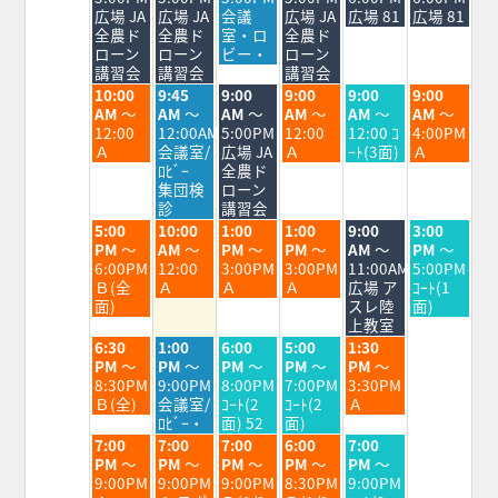
8
8
8
8
8
8
8
広場 JA
広場 JA
会議
広場 JA
広場 81
広場 81
月
月
月
月
月
月
月
全農ド
全農ド
室・ロ
全農ド
3rd
4th
5th
6th
7th
8th
9th
ローン
ローン
ビー・
ローン
2026
2026
2026
2026
2026
2026
2026
講習会
講習会
講習会
火
水
木
金
土
日
10:00
9:45
9:00
9:00
9:00
9:00
曜
曜
曜
曜
曜
曜
AM
～
AM
～
AM
～
AM
～
AM
～
AM
～
日,
日,
日,
日,
日,
日,
12:00
12:00AM
5:00PM
12:00
12:00 ｺ
4:00PM
8
8
8
8
8
8
Ａ
会議室/
広場 JA
Ａ
ｰﾄ(3面)
Ａ
月
月
月
月
月
月
ﾛﾋﾞｰ
全農ド
4th
5th
6th
7th
8th
9th
集団検
ローン
2026
2026
2026
2026
2026
2026
診
講習会
火
水
木
金
土
日
5:00
10:00
1:00
1:00
9:00
3:00
曜
曜
曜
曜
曜
曜
PM
～
AM
～
PM
～
PM
～
AM
～
PM
～
日,
日,
日,
日,
日,
日,
6:00PM
12:00
3:00PM
3:00PM
11:00AM
5:00PM
8
8
8
8
8
8
Ｂ(全
Ａ
Ａ
Ａ
広場 ア
ｺｰﾄ(1
月
月
月
月
月
月
面)
スレ陸
面)
4th
5th
6th
7th
8th
9th
上教室
2026
2026
2026
2026
2026
2026
火
水
木
金
土
6:30
1:00
6:00
5:00
1:30
曜
曜
曜
曜
曜
PM
～
PM
～
PM
～
PM
～
PM
～
日,
日,
日,
日,
日,
8:30PM
9:00PM
8:00PM
7:00PM
3:30PM
8
8
8
8
8
Ｂ(全)
会議室/
ｺｰﾄ(2
ｺｰﾄ(2
Ａ
月
月
月
月
月
ﾛﾋﾞｰ・
面) 52
面)
4th
5th
6th
7th
8th
火
水
木
金
土
7:00
7:00
7:00
6:00
7:00
2026
2026
2026
2026
2026
曜
曜
曜
曜
曜
PM
～
PM
～
PM
～
PM
～
PM
～
日,
日,
日,
日,
日,
9:00PM
9:00PM
9:00PM
8:30PM
9:00PM