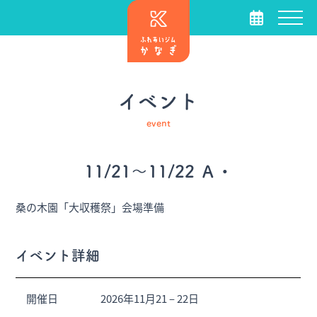
イベント
event
11/21～11/22 Ａ・
桑の木園「大収穫祭」会場準備
イベント詳細
開催日
2026年11月21
–
22日