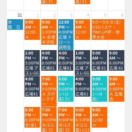
月
月
面) 31
面) 31
26th
28th
2026
2026
31
1
2
3
4
5
6
月
火
水
木
金
土
休
9:00
9:00
12:00
9:00
9/5～9/6 Ｂ(全)
曜
曜
曜
曜
曜
曜
館 日
AM
～
AM
～
PM
～
AM
～
U15バスケ・
日,
日,
日,
日,
日,
日,
12:00
1:00PM
4:00PM
12:00
TWO UP杯・秋
8
9
9
9
9
9
Ａ
Ａ 金城
広場 ド
Ａ
季大会
月
月
月
月
月
月
中学校
ローン
31st
1st
2nd
3rd
4th
5th
説明会
2026
2026
2026
2026
2026
2026
火
水
木
金
土
日
1:00
4:00
4:00
1:00
9:00
9:00
曜
曜
曜
曜
曜
曜
PM
～
PM
～
PM
～
PM
～
AM
～
AM
～
日,
日,
日,
日,
日,
日,
3:00PM
8:00PM
8:00PM
3:00PM
6:00PM
6:00PM
9
9
9
9
9
9
広場 ア
広場81
広場81
広場 ア
広場 81
広場 81
月
月
月
月
月
月
スレGG
スレGG
1st
2nd
3rd
4th
5th
6th
火
水
木
金
土
日
4:00
7:00
6:00
4:00
9:00
9:00
2026
2026
2026
2026
2026
2026
曜
曜
曜
曜
曜
曜
PM
～
PM
～
PM
～
PM
～
AM
～
AM
～
日,
日,
日,
日,
日,
日,
8:00PM
9:00PM
8:00PM
8:00PM
4:00PM
5:00PM
9
9
9
9
9
9
広場81
Ａ スポ
ｺｰﾄ(2
広場81
ｺｰﾄ(4
Ａ 五風
月
月
月
月
月
月
レクデ
面) 52
面)
会
1st
2nd
3rd
4th
5th
6th
ー
2026
2026
2026
2026
2026
2026
火
水
木
金
土
6:30
7:00
7:00
6:00
9:00
曜
曜
曜
曜
曜
PM
～
PM
～
PM
～
PM
～
AM
～
日,
日,
日,
日,
日,
8:30PM
9:00PM
9:00PM
8:30PM
12:00
9
9
9
9
9
Ｂ(全)
Ｂ(1/2
Ｂ(1/2
Ｂ(1/2
Ａ
月
月
月
月
月
面) 32
面) 32
面) U12