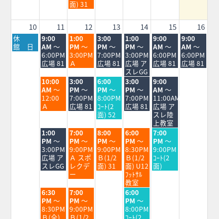
月
面) 31
5th
2026
10
11
12
13
14
15
16
月
火
水
木
金
土
日
休
9:00
1:00
3:00
1:00
9:00
9:00
曜
曜
曜
曜
曜
曜
曜
館 日
AM
～
PM
～
PM
～
PM
～
AM
～
AM
～
日,
日,
日,
日,
日,
日,
日,
6:00PM
3:00PM
7:00PM
3:00PM
6:00PM
6:00PM
8
8
8
8
8
8
8
広場 81
Ａ
広場 81
広場 ア
広場 81
広場 81
月
月
月
月
月
月
月
スレGG
10th
11th
12th
13th
14th
15th
16th
火
水
木
金
土
10:00
3:00
6:00
3:00
9:00
2026
2026
2026
2026
2026
2026
2026
曜
曜
曜
曜
曜
AM
～
PM
～
PM
～
PM
～
AM
～
日,
日,
日,
日,
日,
12:00
7:00PM
8:00PM
7:00PM
11:00AM
8
8
8
8
8
Ａ
広場 81
ｺｰﾄ(2
広場 81
広場 ア
月
月
月
月
月
面) 52
スレ陸
11th
12th
13th
14th
15th
上教室
2026
2026
2026
2026
2026
火
水
木
金
土
1:00
7:00
8:00
6:00
7:00
曜
曜
曜
曜
曜
PM
～
PM
～
PM
～
PM
～
PM
～
日,
日,
日,
日,
日,
3:00PM
9:00PM
9:00PM
8:30PM
9:00PM
8
8
8
8
8
広場 ア
Ａ スポ
Ｂ(1/2
Ｂ(1/2
ｺｰﾄ(2
月
月
月
月
月
スレGG
レクデ
面) 31
面) U12
面)
11th
12th
13th
14th
15th
ー
ﾌｯﾄｻﾙ
2026
2026
2026
2026
2026
教室
火
水
金
6:30
7:00
6:00
曜
曜
曜
PM
～
PM
～
PM
～
日,
日,
日,
8:30PM
9:00PM
8:00PM
8
8
8
Ｂ(全)
Ｂ(1/2
ｺｰﾄ(2