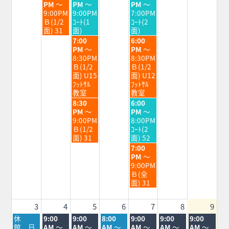
2026
2026
2026
2026
2026
曜
曜
曜
PM
～
PM
～
PM
～
日,
日,
日,
9:00PM
9:00PM
7:00PM
7
7
7
Ｂ(1/2
ｺｰﾄ(1
ｺｰﾄ(2
月
月
月
面) 31
面)
面)
28th
29th
31st
水
金
7:00
6:00
2026
2026
2026
曜
曜
PM
～
PM
～
日,
日,
8:30PM
8:30PM
7
7
Ｂ(1/2
Ｂ(1/2
月
月
面) U15
面) U12
29th
31st
ﾌｯﾄｻﾙ
ﾌｯﾄｻﾙ
2026
2026
教室
教室
水
金
8:30
6:00
曜
曜
PM
～
PM
～
日,
日,
9:00PM
8:00PM
7
7
Ｂ(1/2
ｺｰﾄ(2
月
月
面) 31
面) 52
29th
31st
金
7:00
2026
2026
曜
PM
～
日,
9:00PM
7
Ｂ(全
月
面) 31
31st
2026
3
4
5
6
7
8
9
月
火
水
木
金
土
日
休
9:00
9:00
8:00
9:00
9:00
9:00
曜
曜
曜
曜
曜
曜
曜
館 日
AM
～
AM
～
AM
～
AM
～
AM
～
AM
～