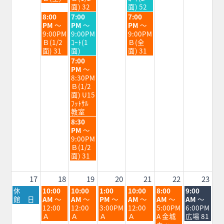
月
月
月
面) 32
面) 52
11th
12th
14th
火
水
金
8:00
7:00
7:00
2026
2026
2026
曜
曜
曜
PM
～
PM
～
PM
～
日,
日,
日,
9:00PM
9:00PM
9:00PM
8
8
8
Ｂ(1/2
ｺｰﾄ(1
Ｂ(全
月
月
月
面) 31
面)
面) 31
11th
12th
14th
水
7:00
2026
2026
2026
曜
PM
～
日,
8:30PM
8
Ｂ(1/2
月
面) U15
12th
ﾌｯﾄｻﾙ
2026
教室
水
8:30
曜
PM
～
日,
9:00PM
8
Ｂ(1/2
月
面) 31
12th
2026
17
18
19
20
21
22
23
月
火
水
木
金
土
日
休
10:00
10:00
1:00
10:00
8:00
9:00
曜
曜
曜
曜
曜
曜
曜
館 日
AM
～
AM
～
PM
～
AM
～
AM
～
AM
～
日,
日,
日,
日,
日,
日,
日,
12:00
12:00
3:00PM
12:00
5:00PM
6:00PM
8
8
8
8
8
8
8
Ａ
Ａ
Ａ
Ａ
A 金城
広場 81
月
月
月
月
月
月
月