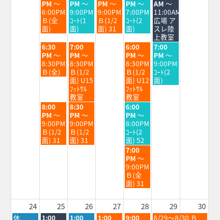
2026
2026
2026
2026
2026
曜
曜
曜
曜
曜
PM
～
PM
～
PM
～
PM
～
AM
～
日,
日,
日,
日,
日,
6:00PM
9:00PM
9:00PM
7:00PM
11:00AM
8
8
8
8
8
Ｂ(全
ｺｰﾄ(1
Ｂ(1/2
ｺｰﾄ(2
広場 ア
月
月
月
月
月
面)
面)
面) 31
面)
スレ陸
18th
19th
20th
21st
22nd
上教室
2026
2026
2026
2026
2026
火
水
金
土
6:30
7:00
6:00
7:00
曜
曜
曜
曜
PM
～
PM
～
PM
～
PM
～
日,
日,
日,
日,
8:30PM
8:30PM
8:30PM
9:00PM
8
8
8
8
Ｂ(全)
Ｂ(1/2
Ｂ(1/2
ｺｰﾄ(2
月
月
月
月
面) U15
面) U12
面)
18th
19th
21st
22nd
ﾌｯﾄｻﾙ
ﾌｯﾄｻﾙ
2026
2026
2026
2026
教室
教室
火
水
金
8:00
8:30
6:00
曜
曜
曜
PM
～
PM
～
PM
～
日,
日,
日,
9:00PM
9:00PM
8:00PM
8
8
8
Ｂ(1/2
Ｂ(1/2
ｺｰﾄ(2
月
月
月
面) 31
面) 31
面) 52
18th
19th
21st
金
7:00
2026
2026
2026
曜
PM
～
日,
9:00PM
8
Ｂ(全
月
面) 31
21st
2026
24
25
26
27
28
29
30
月
火
水
木
金
土
休
1:00
1:00
1:00
9:00
8/29～8/30 Ｂ