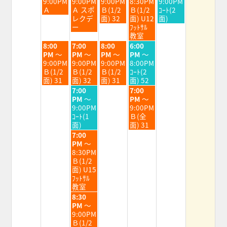
日,
日,
日,
日,
日,
9:00PM
9:00PM
9:00PM
8:30PM
9:00PM
8
8
8
8
8
Ａ
Ａ スポ
Ｂ(1/2
Ｂ(1/2
ｺｰﾄ(2
月
月
月
月
月
レクデ
面) 32
面) U12
面)
4th
5th
6th
7th
8th
ー
ﾌｯﾄｻﾙ
2026
2026
2026
2026
2026
教室
火
水
木
金
8:00
7:00
8:00
6:00
曜
曜
曜
曜
PM
～
PM
～
PM
～
PM
～
日,
日,
日,
日,
9:00PM
9:00PM
9:00PM
8:00PM
8
8
8
8
Ｂ(1/2
Ｂ(1/2
Ｂ(1/2
ｺｰﾄ(2
月
月
月
月
面) 31
面) 32
面) 31
面) 52
4th
5th
6th
7th
水
金
7:00
7:00
2026
2026
2026
2026
曜
曜
PM
～
PM
～
日,
日,
9:00PM
9:00PM
8
8
ｺｰﾄ(1
Ｂ(全
月
月
面)
面) 31
5th
7th
水
7:00
2026
2026
曜
PM
～
日,
8:30PM
8
Ｂ(1/2
月
面) U15
5th
ﾌｯﾄｻﾙ
2026
教室
水
8:30
曜
PM
～
日,
9:00PM
8
Ｂ(1/2