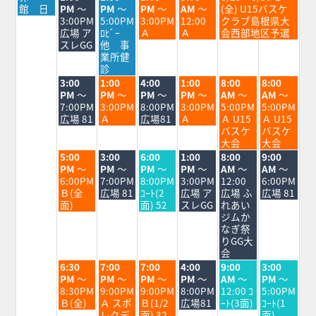
曜
曜
曜
曜
曜
曜
館 日
PM
～
PM
～
PM
～
AM
～
(全) U15バスケ
日,
日,
日,
日,
日,
日,
3:00PM
5:00PM
3:00PM
12:00
クラブ島根県大
8
8
8
8
8
8
広場 ア
ﾛﾋﾞｰ
Ａ
Ａ
会西部地区予選
月
月
月
月
月
月
スレGG
他 事
24th
25th
26th
27th
28th
29th
業所健
2026
2026
2026
2026
2026
2026
診
火
水
木
金
土
日
3:00
1:00
4:00
1:00
8:00
8:00
曜
曜
曜
曜
曜
曜
PM
～
PM
～
PM
～
PM
～
AM
～
AM
～
日,
日,
日,
日,
日,
日,
7:00PM
3:00PM
8:00PM
3:00PM
5:00PM
5:00PM
8
8
8
8
8
8
広場 81
Ａ
広場81
Ａ
Ａ U15
Ａ U15
月
月
月
月
月
月
バスケ
バスケ
25th
26th
27th
28th
29th
30th
大会
大会
2026
2026
2026
2026
2026
2026
火
水
木
金
土
日
5:00
3:00
6:00
1:00
8:00
9:00
曜
曜
曜
曜
曜
曜
PM
～
PM
～
PM
～
PM
～
AM
～
AM
～
日,
日,
日,
日,
日,
日,
6:00PM
7:00PM
8:00PM
3:00PM
12:00
6:00PM
8
8
8
8
8
8
Ｂ(全
広場 81
ｺｰﾄ(2
広場 ア
広場 ふ
広場 81
月
月
月
月
月
月
面)
面) 52
スレGG
れあい
25th
26th
27th
28th
29th
30th
ジムか
2026
2026
2026
2026
2026
2026
なぎ祭
りGG大
会
火
水
木
金
土
日
6:30
7:00
7:00
4:00
9:00
3:00
曜
曜
曜
曜
曜
曜
PM
～
PM
～
PM
～
PM
～
AM
～
PM
～
日,
日,
日,
日,
日,
日,
8:30PM
9:00PM
9:00PM
8:00PM
12:00 ｺ
5:00PM
8
8
8
8
8
8
Ｂ(全)
Ａ スポ
Ｂ(1/2
広場81
ｰﾄ(3面)
ｺｰﾄ(1
月
月
月
月
月
月
レクデ
面) 32
面)