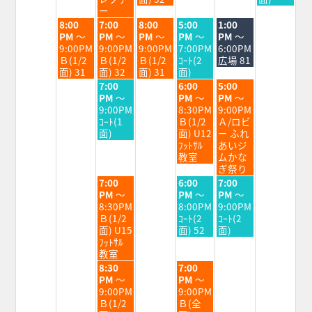
25th
26th
27th
28th
29th
30th
ー
2026
2026
2026
2026
2026
2026
火
水
木
金
土
8:00
7:00
8:00
5:00
1:00
曜
曜
曜
曜
曜
PM
～
PM
～
PM
～
PM
～
PM
～
日,
日,
日,
日,
日,
9:00PM
9:00PM
9:00PM
7:00PM
6:00PM
8
8
8
8
8
Ｂ(1/2
Ｂ(1/2
Ｂ(1/2
ｺｰﾄ(2
広場 81
月
月
月
月
月
面) 31
面) 32
面) 31
面)
25th
26th
27th
28th
29th
水
金
土
7:00
6:00
5:00
2026
2026
2026
2026
2026
曜
曜
曜
PM
～
PM
～
PM
～
日,
日,
日,
9:00PM
8:30PM
9:00PM
8
8
8
ｺｰﾄ(1
Ｂ(1/2
Ａ/ロビ
月
月
月
面)
面) U12
ー ふれ
26th
28th
29th
ﾌｯﾄｻﾙ
あいジ
2026
2026
2026
教室
ムかな
ぎ祭り
水
金
土
7:00
6:00
7:00
曜
曜
曜
PM
～
PM
～
PM
～
日,
日,
日,
8:30PM
8:00PM
9:00PM
8
8
8
Ｂ(1/2
ｺｰﾄ(2
ｺｰﾄ(2
月
月
月
面) U15
面) 52
面)
26th
28th
29th
ﾌｯﾄｻﾙ
2026
2026
2026
教室
水
金
8:30
7:00
曜
曜
PM
～
PM
～
日,
日,
9:00PM
9:00PM
8
8
Ｂ(1/2
Ｂ(全