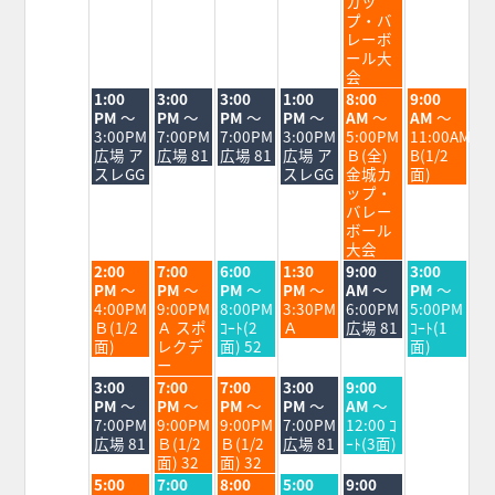
カッ
17th
18th
19th
20th
21st
22nd
23rd
プ・バ
2026
2026
2026
2026
2026
2026
2026
レーボ
ール大
会
火
水
木
金
土
日
1:00
3:00
3:00
1:00
8:00
9:00
曜
曜
曜
曜
曜
曜
PM
～
PM
～
PM
～
PM
～
AM
～
AM
～
日,
日,
日,
日,
日,
日,
3:00PM
7:00PM
7:00PM
3:00PM
5:00PM
11:00AM
8
8
8
8
8
8
広場 ア
広場 81
広場 81
広場 ア
Ｂ(全)
B(1/2
月
月
月
月
月
月
スレGG
スレGG
金城カ
面)
18th
19th
20th
21st
22nd
23rd
ップ・
2026
2026
2026
2026
2026
2026
バレー
ボール
大会
火
水
木
金
土
日
2:00
7:00
6:00
1:30
9:00
3:00
曜
曜
曜
曜
曜
曜
PM
～
PM
～
PM
～
PM
～
AM
～
PM
～
日,
日,
日,
日,
日,
日,
4:00PM
9:00PM
8:00PM
3:30PM
6:00PM
5:00PM
8
8
8
8
8
8
Ｂ(1/2
Ａ スポ
ｺｰﾄ(2
Ａ
広場 81
ｺｰﾄ(1
月
月
月
月
月
月
面)
レクデ
面) 52
面)
18th
19th
20th
21st
22nd
23rd
ー
2026
2026
2026
2026
2026
2026
火
水
木
金
土
3:00
7:00
7:00
3:00
9:00
曜
曜
曜
曜
曜
PM
～
PM
～
PM
～
PM
～
AM
～
日,
日,
日,
日,
日,
7:00PM
9:00PM
9:00PM
7:00PM
12:00 ｺ
8
8
8
8
8
広場 81
Ｂ(1/2
Ｂ(1/2
広場 81
ｰﾄ(3面)
月
月
月
月
月
面) 32
面) 32
18th
19th
20th
21st
22nd
火
水
木
金
土
5:00
7:00
8:00
5:00
9:00