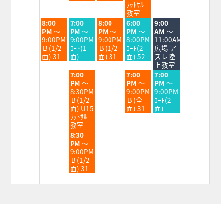
1st
2nd
3rd
4th
5th
ﾌｯﾄｻﾙ
2026
2026
2026
2026
2026
教室
火
水
木
金
土
8:00
7:00
8:00
6:00
9:00
曜
曜
曜
曜
曜
PM
～
PM
～
PM
～
PM
～
AM
～
日,
日,
日,
日,
日,
9:00PM
9:00PM
9:00PM
8:00PM
11:00AM
9
9
9
9
9
Ｂ(1/2
ｺｰﾄ(1
Ｂ(1/2
ｺｰﾄ(2
広場 ア
月
月
月
月
月
面) 31
面)
面) 31
面) 52
スレ陸
1st
2nd
3rd
4th
5th
上教室
2026
2026
2026
2026
2026
水
金
土
7:00
7:00
7:00
曜
曜
曜
PM
～
PM
～
PM
～
日,
日,
日,
8:30PM
9:00PM
9:00PM
9
9
9
Ｂ(1/2
Ｂ(全
ｺｰﾄ(2
月
月
月
面) U15
面) 31
面)
2nd
4th
5th
ﾌｯﾄｻﾙ
2026
2026
2026
教室
水
8:30
曜
PM
～
日,
9:00PM
9
Ｂ(1/2
月
面) 31
2nd
2026