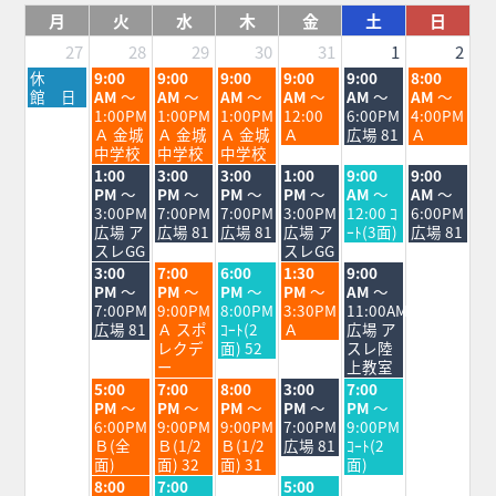
月
火
水
木
金
土
日
27
28
29
30
31
1
2
月
火
水
木
金
土
日
休
9:00
9:00
9:00
9:00
9:00
8:00
曜
曜
曜
曜
曜
曜
曜
館 日
AM
～
AM
～
AM
～
AM
～
AM
～
AM
～
日,
日,
日,
日,
日,
日,
日,
1:00PM
1:00PM
1:00PM
12:00
6:00PM
4:00PM
7
7
7
7
7
8
8
Ａ 金城
Ａ 金城
Ａ 金城
Ａ
広場 81
Ａ
月
月
月
月
月
月
月
中学校
中学校
中学校
27th
28th
29th
30th
31st
1st
2nd
火
水
木
金
土
日
1:00
3:00
3:00
1:00
9:00
9:00
2026
2026
2026
2026
2026
2026
2026
曜
曜
曜
曜
曜
曜
PM
～
PM
～
PM
～
PM
～
AM
～
AM
～
日,
日,
日,
日,
日,
日,
3:00PM
7:00PM
7:00PM
3:00PM
12:00 ｺ
6:00PM
7
7
7
7
8
8
広場 ア
広場 81
広場 81
広場 ア
ｰﾄ(3面)
広場 81
月
月
月
月
月
月
スレGG
スレGG
28th
29th
30th
31st
1st
2nd
火
水
木
金
土
3:00
7:00
6:00
1:30
9:00
2026
2026
2026
2026
2026
2026
曜
曜
曜
曜
曜
PM
～
PM
～
PM
～
PM
～
AM
～
日,
日,
日,
日,
日,
7:00PM
9:00PM
8:00PM
3:30PM
11:00AM
7
7
7
7
8
広場 81
Ａ スポ
ｺｰﾄ(2
Ａ
広場 ア
月
月
月
月
月
レクデ
面) 52
スレ陸
28th
29th
30th
31st
1st
ー
上教室
2026
2026
2026
2026
2026
火
水
木
金
土
5:00
7:00
8:00
3:00
7:00
曜
曜
曜
曜
曜
PM
～
PM
～
PM
～
PM
～
PM
～
日,
日,
日,
日,
日,
6:00PM
9:00PM
9:00PM
7:00PM
9:00PM
7
7
7
7
8
Ｂ(全
Ｂ(1/2
Ｂ(1/2
広場 81
ｺｰﾄ(2
月
月
月
月
月
面)
面) 32
面) 31
面)
28th
29th
30th
31st
1st
火
水
金
8:00
7:00
5:00