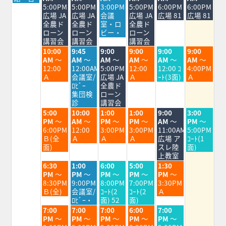
日,
日,
日,
日,
日,
日,
日,
5:00PM
5:00PM
3:00PM
5:00PM
6:00PM
6:00PM
8
8
8
8
8
8
8
広場 JA
広場 JA
会議
広場 JA
広場 81
広場 81
月
月
月
月
月
月
月
全農ド
全農ド
室・ロ
全農ド
3rd
4th
5th
6th
7th
8th
9th
ローン
ローン
ビー・
ローン
2026
2026
2026
2026
2026
2026
2026
講習会
講習会
講習会
火
水
木
金
土
日
10:00
9:45
9:00
9:00
9:00
9:00
曜
曜
曜
曜
曜
曜
AM
～
AM
～
AM
～
AM
～
AM
～
AM
～
日,
日,
日,
日,
日,
日,
12:00
12:00AM
5:00PM
12:00
12:00 ｺ
4:00PM
8
8
8
8
8
8
Ａ
会議室/
広場 JA
Ａ
ｰﾄ(3面)
Ａ
月
月
月
月
月
月
ﾛﾋﾞｰ
全農ド
4th
5th
6th
7th
8th
9th
集団検
ローン
2026
2026
2026
2026
2026
2026
診
講習会
火
水
木
金
土
日
5:00
10:00
1:00
1:00
9:00
3:00
曜
曜
曜
曜
曜
曜
PM
～
AM
～
PM
～
PM
～
AM
～
PM
～
日,
日,
日,
日,
日,
日,
6:00PM
12:00
3:00PM
3:00PM
11:00AM
5:00PM
8
8
8
8
8
8
Ｂ(全
Ａ
Ａ
Ａ
広場 ア
ｺｰﾄ(1
月
月
月
月
月
月
面)
スレ陸
面)
4th
5th
6th
7th
8th
9th
上教室
2026
2026
2026
2026
2026
2026
火
水
木
金
土
6:30
1:00
6:00
5:00
1:30
曜
曜
曜
曜
曜
PM
～
PM
～
PM
～
PM
～
PM
～
日,
日,
日,
日,
日,
8:30PM
9:00PM
8:00PM
7:00PM
3:30PM
8
8
8
8
8
Ｂ(全)
会議室/
ｺｰﾄ(2
ｺｰﾄ(2
Ａ
月
月
月
月
月
ﾛﾋﾞｰ・
面) 52
面)
4th
5th
6th
7th
8th
火
水
木
金
土
7:00
7:00
7:00
6:00
7:00
2026
2026
2026
2026
2026
曜
曜
曜
曜
曜
PM
～
PM
～
PM
～
PM
～
PM
～