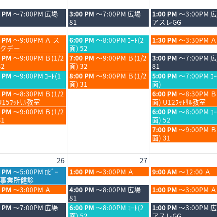
日,
日,
8
8
木
金
0 PM
～7:00PM 広場
3:00 PM
～7:00PM 広場
1:00 PM
～3:00PM 
月
月
曜
曜
81
アスレGG
20th
21st
日,
日,
6
2026
2026
8
8
木
金
0 PM
～9:00PM Ａ ス
6:00 PM
～8:00PM ｺｰﾄ(2
1:30 PM
～3:30PM Ａ
月
月
曜
曜
クデー
面) 52
20th
21st
日,
日,
木
金
0 PM
～9:00PM Ｂ(1/2
7:00 PM
～9:00PM Ｂ(1/2
3:00 PM
～7:00PM 
6
2026
2026
8
8
曜
曜
32
面) 32
81
月
月
日,
日,
木
金
0 PM
～9:00PM ｺｰﾄ(1
8:00 PM
～9:00PM Ｂ(1/2
5:00 PM
～7:00PM ｺｰ
20th
21st
8
8
曜
曜
面) 31
面)
6
2026
2026
月
月
日,
日,
金
0 PM
～8:30PM Ｂ(1/2
6:00 PM
～8:30PM Ｂ
20th
21st
8
8
曜
U15ﾌｯﾄｻﾙ教室
面) U12ﾌｯﾄｻﾙ教室
6
2026
2026
月
月
日,
金
0 PM
～9:00PM Ｂ(1/2
6:00 PM
～8:00PM ｺｰ
20th
21st
8
曜
31
面) 52
6
2026
2026
月
日,
金
7:00 PM
～9:00PM 
21st
8
曜
面) 31
6
2026
月
日,
21st
8
26
27
6
2026
月
21st
木
金
0 PM
～5:00PM ﾛﾋﾞｰ
1:00 PM
～3:00PM Ａ
9:00 AM
～12:00 Ａ
2026
曜
曜
事業所健診
日,
日,
木
金
0 PM
～3:00PM Ａ
4:00 PM
～8:00PM 広場
1:00 PM
～3:00PM Ａ
8
8
曜
曜
81
月
月
日,
日,
木
金
0 PM
～7:00PM 広場
6:00 PM
～8:00PM ｺｰﾄ(2
1:00 PM
～3:00PM 
27th
28th
8
8
曜
曜
面) 52
アスレGG