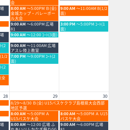
日,
日,
会
8
8
土
日
広場
8:00 AM
～5:00PM Ｂ(全)
9:00 AM
～11:00AM B(1/2
月
月
曜
曜
金城カップ・バレーボー
面)
22nd
23rd
日,
日,
ル大会
2026
2026
8
8
土
日
9:00 AM
～6:00PM 広場
3:00 PM
～5:00PM ｺｰﾄ(1
月
月
曜
曜
81
面)
22nd
23rd
日,
日,
土
広場
9:00 AM
～12:00 ｺｰﾄ(3面)
2026
2026
8
8
曜
月
月
日,
土
ﾄ(2
9:00 AM
～11:00AM 広場
22nd
23rd
8
曜
アスレ陸上教室
2026
2026
月
日,
土
(1/2
7:00 PM
～9:00PM ｺｰﾄ(2
22nd
8
曜
面)
2026
月
日,
ﾄ(2
22nd
8
2026
月
Ｂ(全
22nd
2026
28
29
30
土
8/29～8/30 Ｂ(全) U15バスケクラブ島根県大会西部
曜
地区予選
日,
土
日
8:00 AM
～5:00PM Ａ
8:00 AM
～5:00PM Ａ U15
8
曜
曜
U15バスケ大会
バスケ大会
月
日,
日,
土
日
広場
8:00 AM
～12:00 広場 ふ
9:00 AM
～6:00PM 広場
29th
8
8
曜
曜
れあいジムかなぎ祭りGG
81