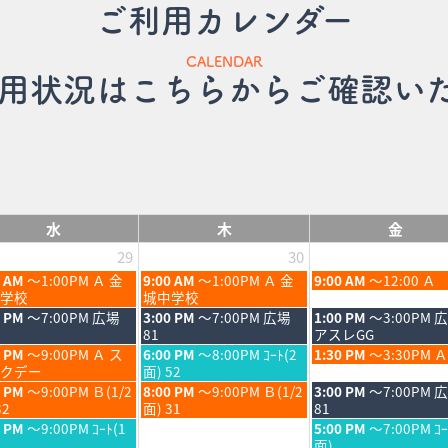
ご利用カレンダー
CALENDAR
用状況はこちらからご確認い
水
木
金
29
30
木
金
0 AM
～1:00PM Ａ 金
9:00 AM
～1:00PM Ａ 金
9:00 AM
～12:00 Ａ
曜
曜
学校
城中学校
日,
日,
木
金
0 PM
～7:00PM 広場
3:00 PM
～7:00PM 広場
1:00 PM
～3:00PM 
7
7
曜
曜
81
アスレGG
月
月
日,
日,
木
金
0 PM
～9:00PM Ａ ス
6:00 PM
～8:00PM ｺｰﾄ(2
1:30 PM
～3:30PM Ａ
30th
31st
7
7
曜
曜
クデー
面) 52
6
2026
2026
月
月
日,
日,
木
金
0 PM
～9:00PM Ｂ(1/2
8:00 PM
～9:00PM Ｂ(1/2
3:00 PM
～7:00PM 
30th
31st
7
7
曜
曜
32
面) 31
81
6
2026
2026
月
月
日,
日,
金
0 PM
～9:00PM ｺｰﾄ(1
5:00 PM
～7:00PM ｺｰ
30th
31st
7
7
曜
面)