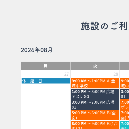
施設のご利
2026年08月
月
火
27
28
月
火
水
休 館 日
9:00 AM
～1:00PM Ａ 金
9:0
曜
曜
曜
城中学校
城中
日,
日,
日,
火
水
1:00 PM
～3:00PM 広場
3:0
7
7
7
曜
曜
アスレGG
81
月
月
月
日,
日,
火
水
3:00 PM
～7:00PM 広場
7:0
27th
28th
29th
7
7
曜
曜
81
ポレ
2026
2026
202
月
月
日,
日,
火
水
5:00 PM
～6:00PM Ｂ(全
7:0
28th
29th
7
7
曜
曜
面)
面) 
2026
202
月
月
日,
日,
火
水
8:00 PM
～9:00PM Ｂ(1/2
7:0
28th
29th
7
7
曜
曜
面) 31
面)