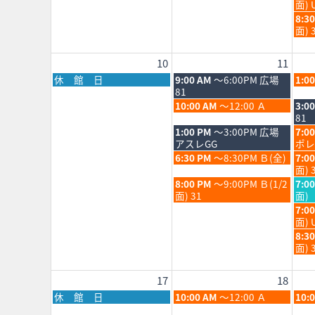
8
曜
面) 
2026
202
月
日,
水
8:3
5th
8
曜
面) 
202
月
日,
5th
8
10
11
202
月
5th
月
火
水
休 館 日
9:00 AM
～6:00PM 広場
1:0
202
曜
曜
曜
81
日,
日,
日,
火
水
10:00 AM
～12:00 Ａ
3:0
8
8
8
曜
曜
81
月
月
月
日,
日,
火
水
1:00 PM
～3:00PM 広場
7:0
10th
11th
12th
8
8
曜
曜
アスレGG
ポレ
2026
2026
202
月
月
日,
日,
火
水
6:30 PM
～8:30PM Ｂ(全)
7:0
11th
12th
8
8
曜
曜
面) 
2026
202
月
月
日,
日,
火
水
8:00 PM
～9:00PM Ｂ(1/2
7:0
11th
12th
8
8
曜
曜
面) 31
面)
2026
202
月
月
日,
日,
水
7:0
11th
12th
8
8
曜
面) 
2026
202
月
月
日,
水
8:3
11th
12th
8
曜
面) 
2026
202
月
日,
12th
8
17
18
202
月
12th
月
火
水
休 館 日
10:00 AM
～12:00 Ａ
10:
202
曜
曜
曜