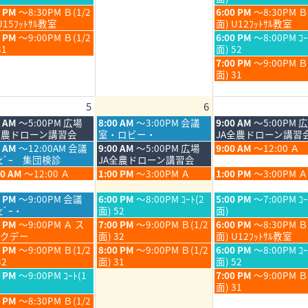
6
2026
2026
月
月
日,
金
0 PM
～8:30PM Ｂ(1/2
6:00 PM
～8:30PM Ｂ
30th
31st
7
曜
U15ﾌｯﾄｻﾙ教室
面) U12ﾌｯﾄｻﾙ教室
6
2026
2026
月
日,
金
0 PM
～9:00PM Ｂ(1/2
6:00 PM
～8:00PM ｺｰ
31st
7
曜
31
面) 52
6
2026
月
日,
金
7:00 PM
～9:00PM 
31st
7
曜
面) 31
6
2026
月
日,
31st
7
5
6
6
2026
月
31st
木
金
0 AM
～5:00PM 広場
8:00 AM
～3:00PM 会議
9:00 AM
～5:00PM 
2026
曜
曜
全農ドローン講習会
室・ロビー・
JA全農ドローン講習
日,
日,
木
金
5 AM
～12:00AM 会議
9:00 AM
～5:00PM 広場
9:00 AM
～12:00 Ａ
8
8
曜
曜
ﾛﾋﾞｰ 集団検診
JA全農ドローン講習会
月
月
日,
日,
木
金
00 AM
～12:00 Ａ
1:00 PM
～3:00PM Ａ
1:00 PM
～3:00PM Ａ
6th
7th
8
8
曜
曜
6
2026
2026
月
月
日,
日,
木
金
0 PM
～9:00PM 会議
6:00 PM
～8:00PM ｺｰﾄ(2
5:00 PM
～7:00PM ｺｰ
6th
7th
8
8
曜
曜
ﾋﾞｰ・
面) 52
面)
6
2026
2026
月
月
日,
日,
木
金
0 PM
～9:00PM Ａ ス
7:00 PM
～9:00PM Ｂ(1/2
6:00 PM
～8:30PM Ｂ
6th
7th
8
8
曜
曜
クデー
面) 32
面) U12ﾌｯﾄｻﾙ教室
6
2026
2026
月
月
日,
日,
木
金
0 PM
～9:00PM Ｂ(1/2
8:00 PM
～9:00PM Ｂ(1/2
6:00 PM
～8:00PM ｺｰ
6th
7th
8
8
曜
曜
32
面) 31
面) 52
6
2026
2026
月
月
日,
日,
金
0 PM
～9:00PM ｺｰﾄ(1
7:00 PM
～9:00PM 
6th
7th
8
8
曜
面) 31
6
2026
2026
月
月
日,
0 PM
～8:30PM Ｂ(1/2
6th
7th