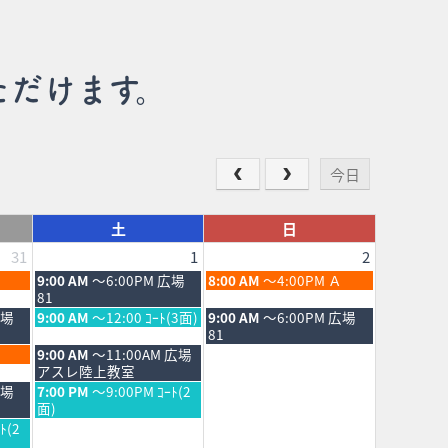
ただけます。
今日
土
日
31
1
2
土
日
9:00 AM
～6:00PM 広場
8:00 AM
～4:00PM Ａ
曜
曜
81
日,
日,
土
日
広場
9:00 AM
～12:00 ｺｰﾄ(3面)
9:00 AM
～6:00PM 広場
8
8
曜
曜
81
月
月
日,
日,
土
9:00 AM
～11:00AM 広場
1st
2nd
8
8
曜
アスレ陸上教室
2026
2026
月
月
日,
土
広場
7:00 PM
～9:00PM ｺｰﾄ(2
1st
2nd
8
曜
面)
2026
2026
月
日,
ﾄ(2
1st
8