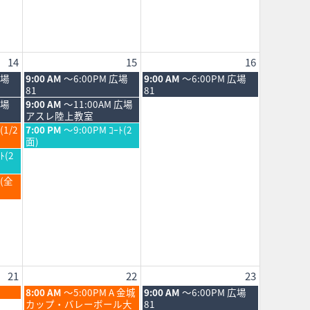
14
15
16
土
日
広場
9:00 AM
～6:00PM 広場
9:00 AM
～6:00PM 広場
曜
曜
81
81
日,
日,
土
広場
9:00 AM
～11:00AM 広場
8
8
曜
アスレ陸上教室
月
月
日,
土
(1/2
7:00 PM
～9:00PM ｺｰﾄ(2
15th
16th
8
曜
面)
2026
2026
月
日,
ﾄ(2
15th
8
2026
月
Ｂ(全
15th
2026
21
22
23
土
日
8:00 AM
～5:00PM A 金城
9:00 AM
～6:00PM 広場
曜
曜
カップ・バレーボール大
81