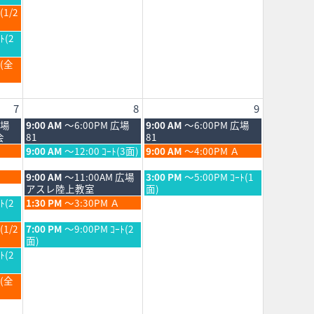
2026
月
(1/2
1st
2026
ﾄ(2
Ｂ(全
7
8
9
土
日
広場
9:00 AM
～6:00PM 広場
9:00 AM
～6:00PM 広場
曜
曜
会
81
81
日,
日,
土
日
9:00 AM
～12:00 ｺｰﾄ(3面)
9:00 AM
～4:00PM Ａ
8
8
曜
曜
月
月
日,
日,
土
日
9:00 AM
～11:00AM 広場
3:00 PM
～5:00PM ｺｰﾄ(1
8th
9th
8
8
曜
曜
アスレ陸上教室
面)
2026
2026
月
月
日,
日,
土
ﾄ(2
1:30 PM
～3:30PM Ａ
8th
9th
8
8
曜
2026
2026
月
月
日,
土
(1/2
7:00 PM
～9:00PM ｺｰﾄ(2
8th
9th
8
曜
面)
2026
2026
月
日,
ﾄ(2
8th
8
2026
月
Ｂ(全
8th
2026