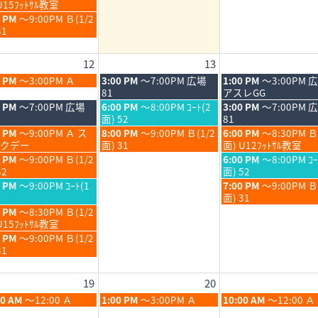
8
U15ﾌｯﾄｻﾙ教室
6
2026
2026
月
0 PM
～9:00PM Ｂ(1/2
7th
31
6
2026
12
13
6
木
金
0 PM
～3:00PM Ａ
3:00 PM
～7:00PM 広場
1:00 PM
～3:00PM 
6
曜
曜
81
アスレGG
日,
日,
木
金
0 PM
～7:00PM 広場
6:00 PM
～8:00PM ｺｰﾄ(2
3:00 PM
～7:00PM 
8
8
曜
曜
面) 52
81
月
月
日,
日,
木
金
0 PM
～9:00PM Ａ ス
8:00 PM
～9:00PM Ｂ(1/2
6:00 PM
～8:30PM Ｂ
13th
14th
8
8
曜
曜
クデー
面) 31
面) U12ﾌｯﾄｻﾙ教室
6
2026
2026
月
月
日,
日,
金
0 PM
～9:00PM Ｂ(1/2
6:00 PM
～8:00PM ｺｰ
13th
14th
8
8
曜
32
面) 52
6
2026
2026
月
月
日,
金
0 PM
～9:00PM ｺｰﾄ(1
7:00 PM
～9:00PM 
13th
14th
8
曜
面) 31
6
2026
2026
月
日,
0 PM
～8:30PM Ｂ(1/2
14th
8
U15ﾌｯﾄｻﾙ教室
6
2026
月
0 PM
～9:00PM Ｂ(1/2
14th
31
6
2026
19
20
6
木
金
00 AM
～12:00 Ａ
1:00 PM
～3:00PM Ａ
10:00 AM
～12:00 Ａ
6
曜
曜