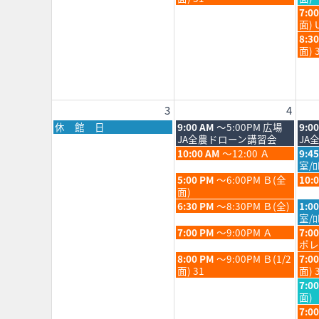
2026
202
月
月
日,
日,
水
7:0
28th
29th
7
7
曜
面) 
2026
202
月
月
日,
水
8:3
28th
29th
7
曜
面) 
2026
202
月
日,
29th
7
202
月
29th
3
4
202
月
火
水
休 館 日
9:00 AM
～5:00PM 広場
9:0
曜
曜
曜
JA全農ドローン講習会
JA
日,
日,
日,
火
水
10:00 AM
～12:00 Ａ
9:4
8
8
8
曜
曜
室/
月
月
月
日,
日,
火
水
5:00 PM
～6:00PM Ｂ(全
10:
3rd
4th
5th
8
8
曜
曜
面)
2026
2026
202
月
月
日,
日,
火
水
6:30 PM
～8:30PM Ｂ(全)
1:0
4th
5th
8
8
曜
曜
室/ﾛ
2026
202
月
月
日,
日,
火
水
7:00 PM
～9:00PM Ａ
7:0
4th
5th
8
8
曜
曜
ポレ
2026
202
月
月
日,
日,
火
水
8:00 PM
～9:00PM Ｂ(1/2
7:0
4th
5th
8
8
曜
曜
面) 31
面) 
2026
202
月
月
日,
日,
水
7:0
4th
5th
8
8
曜
面)
2026
202
月
月
日,
水
7:0
4th
5th