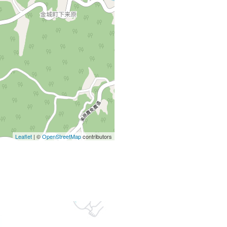
Leaflet
| ©
OpenStreetMap
contributors