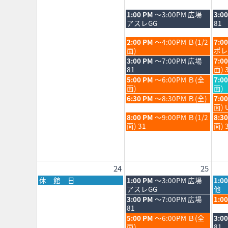
日,
日,
日,
8
8
8
火
水
1:00 PM
～3:00PM 広場
3:0
月
月
月
曜
曜
アスレGG
81
17th
18th
19th
日,
日,
2026
2026
202
8
8
火
水
2:00 PM
～4:00PM Ｂ(1/2
7:0
月
月
曜
曜
面)
ポレ
18th
19th
日,
日,
火
水
3:00 PM
～7:00PM 広場
7:0
2026
202
8
8
曜
曜
81
面) 
月
月
日,
日,
火
水
5:00 PM
～6:00PM Ｂ(全
7:0
18th
19th
8
8
曜
曜
面)
面)
2026
202
月
月
日,
日,
火
水
6:30 PM
～8:30PM Ｂ(全)
7:0
18th
19th
8
8
曜
曜
面) 
2026
202
月
月
日,
日,
火
水
8:00 PM
～9:00PM Ｂ(1/2
8:3
18th
19th
8
8
曜
曜
面) 31
面) 
2026
202
月
月
日,
日,
18th
19th
8
8
2026
202
月
月
18th
19th
24
25
2026
202
月
火
水
休 館 日
1:00 PM
～3:00PM 広場
1:0
曜
曜
曜
アスレGG
他 
日,
日,
日,
火
水
3:00 PM
～7:00PM 広場
1:0
8
8
8
曜
曜
81
月
月
月
日,
日,
火
水
5:00 PM
～6:00PM Ｂ(全
3:0
24th
25th
26th
8
8
曜
曜
面)
81