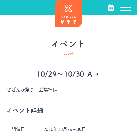
イベント
event
10/29～10/30 Ａ・
さざんか祭り 会場準備
イベント詳細
開催日
2026年10月29
–
30日