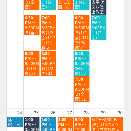
8
8
8
8
8
Ｂ(全
ｺｰﾄ(1
Ｂ(1/2
ｺｰﾄ(2
広場 ア
月
月
月
月
月
面)
面)
面) 31
面)
スレ陸
18th
19th
20th
21st
22nd
上教室
2026
2026
2026
2026
2026
火
水
金
土
6:30
7:00
6:00
7:00
曜
曜
曜
曜
PM
～
PM
～
PM
～
PM
～
日,
日,
日,
日,
8:30PM
8:30PM
8:30PM
9:00PM
8
8
8
8
Ｂ(全)
Ｂ(1/2
Ｂ(1/2
ｺｰﾄ(2
月
月
月
月
面) U15
面) U12
面)
18th
19th
21st
22nd
ﾌｯﾄｻﾙ
ﾌｯﾄｻﾙ
2026
2026
2026
2026
教室
教室
火
水
金
8:00
8:30
6:00
曜
曜
曜
PM
～
PM
～
PM
～
日,
日,
日,
9:00PM
9:00PM
8:00PM
8
8
8
Ｂ(1/2
Ｂ(1/2
ｺｰﾄ(2
月
月
月
面) 31
面) 31
面) 52
18th
19th
21st
金
7:00
2026
2026
2026
曜
PM
～
日,
9:00PM
8
Ｂ(全
月
面) 31
21st
2026
24
25
26
27
28
29
30
月
火
水
木
金
土
休
1:00
1:00
1:00
9:00
8/29～8/30 Ｂ
曜
曜
曜
曜
曜
曜
館 日
PM
～
PM
～
PM
～
AM
～
(全) U15バスケ
日,
日,
日,
日,
日,
日,
3:00PM
5:00PM
3:00PM
12:00
クラブ島根県大