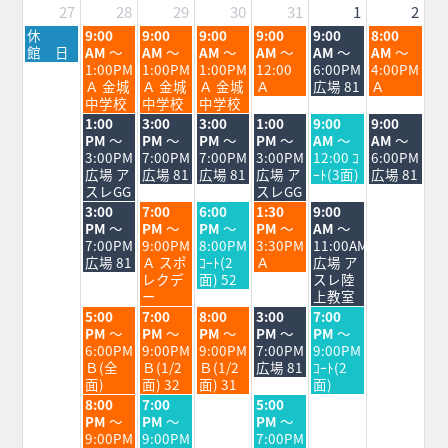
27
28
29
30
31
1
2
月
火
水
木
金
土
日
休
9:00
9:00
9:00
9:00
9:00
8:00
曜
曜
曜
曜
曜
曜
曜
館 日
AM
～
AM
～
AM
～
AM
～
AM
～
AM
～
日,
日,
日,
日,
日,
日,
日,
1:00PM
1:00PM
1:00PM
12:00
6:00PM
4:00PM
7
7
7
7
7
8
8
Ａ 金城
Ａ 金城
Ａ 金城
Ａ
広場 81
Ａ
月
月
月
月
月
月
月
中学校
中学校
中学校
27th
28th
29th
30th
31st
1st
2nd
火
水
木
金
土
日
1:00
3:00
3:00
1:00
9:00
9:00
2026
2026
2026
2026
2026
2026
2026
曜
曜
曜
曜
曜
曜
PM
～
PM
～
PM
～
PM
～
AM
～
AM
～
日,
日,
日,
日,
日,
日,
3:00PM
7:00PM
7:00PM
3:00PM
12:00 ｺ
6:00PM
7
7
7
7
8
8
広場 ア
広場 81
広場 81
広場 ア
ｰﾄ(3面)
広場 81
月
月
月
月
月
月
スレGG
スレGG
28th
29th
30th
31st
1st
2nd
火
水
木
金
土
3:00
7:00
6:00
1:30
9:00
2026
2026
2026
2026
2026
2026
曜
曜
曜
曜
曜
PM
～
PM
～
PM
～
PM
～
AM
～
日,
日,
日,
日,
日,
7:00PM
9:00PM
8:00PM
3:30PM
11:00AM
7
7
7
7
8
広場 81
Ａ スポ
ｺｰﾄ(2
Ａ
広場 ア
月
月
月
月
月
レクデ
面) 52
スレ陸
28th
29th
30th
31st
1st
ー
上教室
2026
2026
2026
2026
2026
火
水
木
金
土
5:00
7:00
8:00
3:00
7:00
曜
曜
曜
曜
曜
PM
～
PM
～
PM
～
PM
～
PM
～
日,
日,
日,
日,
日,
6:00PM
9:00PM
9:00PM
7:00PM
9:00PM
7
7
7
7
8
Ｂ(全
Ｂ(1/2
Ｂ(1/2
広場 81
ｺｰﾄ(2
月
月
月
月
月
面)
面) 32
面) 31
面)
28th
29th
30th
31st
1st
火
水
金
8:00
7:00
5:00
2026
2026
2026
2026
2026
曜
曜
曜
PM
～
PM
～
PM
～
日,
日,
日,
9:00PM
9:00PM
7:00PM