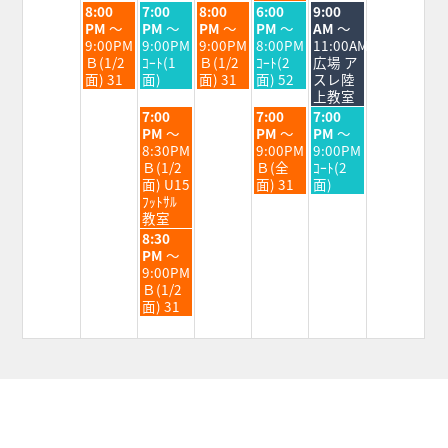
火
水
木
金
土
8:00
7:00
8:00
6:00
9:00
曜
曜
曜
曜
曜
PM
～
PM
～
PM
～
PM
～
AM
～
日,
日,
日,
日,
日,
9:00PM
9:00PM
9:00PM
8:00PM
11:00AM
9
9
9
9
9
Ｂ(1/2
ｺｰﾄ(1
Ｂ(1/2
ｺｰﾄ(2
広場 ア
月
月
月
月
月
面) 31
面)
面) 31
面) 52
スレ陸
1st
2nd
3rd
4th
5th
上教室
2026
2026
2026
2026
2026
水
金
土
7:00
7:00
7:00
曜
曜
曜
PM
～
PM
～
PM
～
日,
日,
日,
8:30PM
9:00PM
9:00PM
9
9
9
Ｂ(1/2
Ｂ(全
ｺｰﾄ(2
月
月
月
面) U15
面) 31
面)
2nd
4th
5th
ﾌｯﾄｻﾙ
2026
2026
2026
教室
水
8:30
曜
PM
～
日,
9:00PM
9
Ｂ(1/2
月
面) 31
2nd
2026