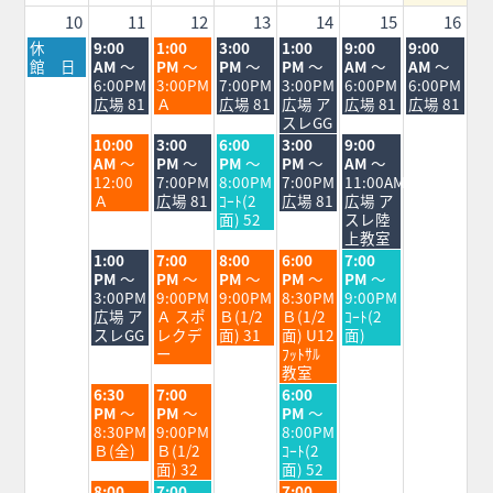
2026
10
11
12
13
14
15
16
月
火
水
木
金
土
日
休
9:00
1:00
3:00
1:00
9:00
9:00
曜
曜
曜
曜
曜
曜
曜
館 日
AM
～
PM
～
PM
～
PM
～
AM
～
AM
～
日,
日,
日,
日,
日,
日,
日,
6:00PM
3:00PM
7:00PM
3:00PM
6:00PM
6:00PM
8
8
8
8
8
8
8
広場 81
Ａ
広場 81
広場 ア
広場 81
広場 81
月
月
月
月
月
月
月
スレGG
10th
11th
12th
13th
14th
15th
16th
火
水
木
金
土
10:00
3:00
6:00
3:00
9:00
2026
2026
2026
2026
2026
2026
2026
曜
曜
曜
曜
曜
AM
～
PM
～
PM
～
PM
～
AM
～
日,
日,
日,
日,
日,
12:00
7:00PM
8:00PM
7:00PM
11:00AM
8
8
8
8
8
Ａ
広場 81
ｺｰﾄ(2
広場 81
広場 ア
月
月
月
月
月
面) 52
スレ陸
11th
12th
13th
14th
15th
上教室
2026
2026
2026
2026
2026
火
水
木
金
土
1:00
7:00
8:00
6:00
7:00
曜
曜
曜
曜
曜
PM
～
PM
～
PM
～
PM
～
PM
～
日,
日,
日,
日,
日,
3:00PM
9:00PM
9:00PM
8:30PM
9:00PM
8
8
8
8
8
広場 ア
Ａ スポ
Ｂ(1/2
Ｂ(1/2
ｺｰﾄ(2
月
月
月
月
月
スレGG
レクデ
面) 31
面) U12
面)
11th
12th
13th
14th
15th
ー
ﾌｯﾄｻﾙ
2026
2026
2026
2026
2026
教室
火
水
金
6:30
7:00
6:00
曜
曜
曜
PM
～
PM
～
PM
～
日,
日,
日,
8:30PM
9:00PM
8:00PM
8
8
8
Ｂ(全)
Ｂ(1/2
ｺｰﾄ(2
月
月
月
面) 32
面) 52
11th
12th
14th
火
水
金
8:00
7:00
7:00