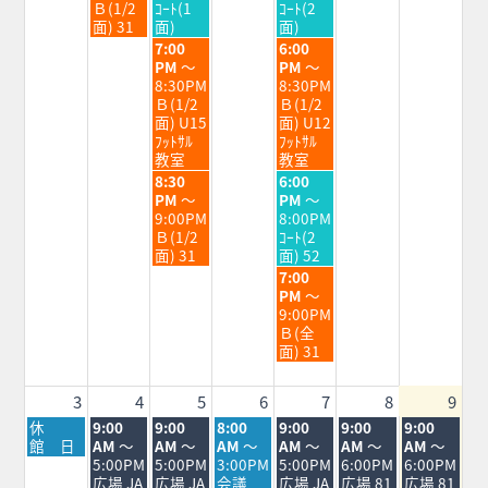
7
7
7
Ｂ(1/2
ｺｰﾄ(1
ｺｰﾄ(2
月
月
月
面) 31
面)
面)
28th
29th
31st
水
金
7:00
6:00
2026
2026
2026
曜
曜
PM
～
PM
～
日,
日,
8:30PM
8:30PM
7
7
Ｂ(1/2
Ｂ(1/2
月
月
面) U15
面) U12
29th
31st
ﾌｯﾄｻﾙ
ﾌｯﾄｻﾙ
2026
2026
教室
教室
水
金
8:30
6:00
曜
曜
PM
～
PM
～
日,
日,
9:00PM
8:00PM
7
7
Ｂ(1/2
ｺｰﾄ(2
月
月
面) 31
面) 52
29th
31st
金
7:00
2026
2026
曜
PM
～
日,
9:00PM
7
Ｂ(全
月
面) 31
31st
2026
3
4
5
6
7
8
9
月
火
水
木
金
土
日
休
9:00
9:00
8:00
9:00
9:00
9:00
曜
曜
曜
曜
曜
曜
曜
館 日
AM
～
AM
～
AM
～
AM
～
AM
～
AM
～
日,
日,
日,
日,
日,
日,
日,
5:00PM
5:00PM
3:00PM
5:00PM
6:00PM
6:00PM
8
8
8
8
8
8
8
広場 JA
広場 JA
会議
広場 JA
広場 81
広場 81