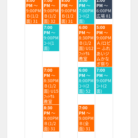
曜
曜
曜
曜
曜
PM
～
PM
～
PM
～
PM
～
PM
～
日,
日,
日,
日,
日,
9:00PM
9:00PM
9:00PM
7:00PM
6:00PM
8
8
8
8
8
Ｂ(1/2
Ｂ(1/2
Ｂ(1/2
ｺｰﾄ(2
広場 81
月
月
月
月
月
面) 31
面) 32
面) 31
面)
25th
26th
27th
28th
29th
水
金
土
7:00
6:00
5:00
2026
2026
2026
2026
2026
曜
曜
曜
PM
～
PM
～
PM
～
日,
日,
日,
9:00PM
8:30PM
9:00PM
8
8
8
ｺｰﾄ(1
Ｂ(1/2
Ａ/ロビ
月
月
月
面)
面) U12
ー ふれ
26th
28th
29th
ﾌｯﾄｻﾙ
あいジ
2026
2026
2026
教室
ムかな
ぎ祭り
水
金
土
7:00
6:00
7:00
曜
曜
曜
PM
～
PM
～
PM
～
日,
日,
日,
8:30PM
8:00PM
9:00PM
8
8
8
Ｂ(1/2
ｺｰﾄ(2
ｺｰﾄ(2
月
月
月
面) U15
面) 52
面)
26th
28th
29th
ﾌｯﾄｻﾙ
2026
2026
2026
教室
水
金
8:30
7:00
曜
曜
PM
～
PM
～
日,
日,
9:00PM
9:00PM
8
8
Ｂ(1/2
Ｂ(全
月
月
面) 31
面) 31
26th
28th