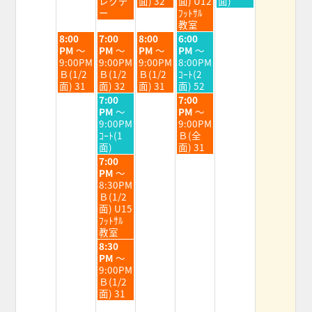
レクデ
面) 32
面) U12
面)
4th
5th
6th
7th
8th
ー
ﾌｯﾄｻﾙ
2026
2026
2026
2026
2026
教室
火
水
木
金
8:00
7:00
8:00
6:00
曜
曜
曜
曜
PM
～
PM
～
PM
～
PM
～
日,
日,
日,
日,
9:00PM
9:00PM
9:00PM
8:00PM
8
8
8
8
Ｂ(1/2
Ｂ(1/2
Ｂ(1/2
ｺｰﾄ(2
月
月
月
月
面) 31
面) 32
面) 31
面) 52
4th
5th
6th
7th
水
金
7:00
7:00
2026
2026
2026
2026
曜
曜
PM
～
PM
～
日,
日,
9:00PM
9:00PM
8
8
ｺｰﾄ(1
Ｂ(全
月
月
面)
面) 31
5th
7th
水
7:00
2026
2026
曜
PM
～
日,
8:30PM
8
Ｂ(1/2
月
面) U15
5th
ﾌｯﾄｻﾙ
2026
教室
水
8:30
曜
PM
～
日,
9:00PM
8
Ｂ(1/2
月
面) 31
5th