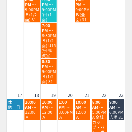
2026
2026
2026
曜
曜
曜
PM
～
PM
～
PM
～
日,
日,
日,
9:00PM
9:00PM
9:00PM
8
8
8
Ｂ(1/2
ｺｰﾄ(1
Ｂ(全
月
月
月
面) 31
面)
面) 31
11th
12th
14th
水
7:00
2026
2026
2026
曜
PM
～
日,
8:30PM
8
Ｂ(1/2
月
面) U15
12th
ﾌｯﾄｻﾙ
2026
教室
水
8:30
曜
PM
～
日,
9:00PM
8
Ｂ(1/2
月
面) 31
12th
2026
17
18
19
20
21
22
23
月
火
水
木
金
土
日
休
10:00
10:00
1:00
10:00
8:00
9:00
曜
曜
曜
曜
曜
曜
曜
館 日
AM
～
AM
～
PM
～
AM
～
AM
～
AM
～
日,
日,
日,
日,
日,
日,
日,
12:00
12:00
3:00PM
12:00
5:00PM
6:00PM
8
8
8
8
8
8
8
Ａ
Ａ
Ａ
Ａ
A 金城
広場 81
月
月
月
月
月
月
月
カッ
17th
18th
19th
20th
21st
22nd
23rd
プ・バ
2026
2026
2026
2026
2026
2026
2026
レーボ