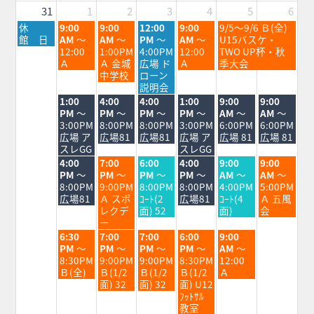
2026
2026
31
1
2
3
4
5
6
月
火
水
木
金
土
休
9:00
9:00
12:00
9:00
9/5～9/6 Ｂ(全)
曜
曜
曜
曜
曜
曜
館 日
AM
～
AM
～
PM
～
AM
～
U15バスケ・
日,
日,
日,
日,
日,
日,
12:00
1:00PM
4:00PM
12:00
TWO UP杯・秋
8
9
9
9
9
9
Ａ
Ａ 金城
広場 ド
Ａ
季大会
月
月
月
月
月
月
中学校
ローン
31st
1st
2nd
3rd
4th
5th
説明会
2026
2026
2026
2026
2026
2026
火
水
木
金
土
日
1:00
4:00
4:00
1:00
9:00
9:00
曜
曜
曜
曜
曜
曜
PM
～
PM
～
PM
～
PM
～
AM
～
AM
～
日,
日,
日,
日,
日,
日,
3:00PM
8:00PM
8:00PM
3:00PM
6:00PM
6:00PM
9
9
9
9
9
9
広場 ア
広場81
広場81
広場 ア
広場 81
広場 81
月
月
月
月
月
月
スレGG
スレGG
1st
2nd
3rd
4th
5th
6th
火
水
木
金
土
日
4:00
7:00
6:00
4:00
9:00
9:00
2026
2026
2026
2026
2026
2026
曜
曜
曜
曜
曜
曜
PM
～
PM
～
PM
～
PM
～
AM
～
AM
～
日,
日,
日,
日,
日,
日,
8:00PM
9:00PM
8:00PM
8:00PM
4:00PM
5:00PM
9
9
9
9
9
9
広場81
Ａ スポ
ｺｰﾄ(2
広場81
ｺｰﾄ(4
Ａ 五風
月
月
月
月
月
月
レクデ
面) 52
面)
会
1st
2nd
3rd
4th
5th
6th
ー
2026
2026
2026
2026
2026
2026
火
水
木
金
土
6:30
7:00
7:00
6:00
9:00
曜
曜
曜
曜
曜
PM
～
PM
～
PM
～
PM
～
AM
～
日,
日,
日,
日,
日,
8:30PM
9:00PM
9:00PM
8:30PM
12:00
9
9
9
9
9
Ｂ(全)
Ｂ(1/2
Ｂ(1/2
Ｂ(1/2
Ａ
月
月
月
月
月
面) 32
面) 32
面) U12
1st
2nd
3rd
4th
5th
ﾌｯﾄｻﾙ
2026
2026
2026
2026
2026
教室