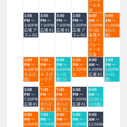
ール大
会
火
水
木
金
土
日
1:00
3:00
3:00
1:00
8:00
9:00
曜
曜
曜
曜
曜
曜
PM
～
PM
～
PM
～
PM
～
AM
～
AM
～
日,
日,
日,
日,
日,
日,
3:00PM
7:00PM
7:00PM
3:00PM
5:00PM
11:00AM
8
8
8
8
8
8
広場 ア
広場 81
広場 81
広場 ア
Ｂ(全)
B(1/2
月
月
月
月
月
月
スレGG
スレGG
金城カ
面)
18th
19th
20th
21st
22nd
23rd
ップ・
2026
2026
2026
2026
2026
2026
バレー
ボール
大会
火
水
木
金
土
日
2:00
7:00
6:00
1:30
9:00
3:00
曜
曜
曜
曜
曜
曜
PM
～
PM
～
PM
～
PM
～
AM
～
PM
～
日,
日,
日,
日,
日,
日,
4:00PM
9:00PM
8:00PM
3:30PM
6:00PM
5:00PM
8
8
8
8
8
8
Ｂ(1/2
Ａ スポ
ｺｰﾄ(2
Ａ
広場 81
ｺｰﾄ(1
月
月
月
月
月
月
面)
レクデ
面) 52
面)
18th
19th
20th
21st
22nd
23rd
ー
2026
2026
2026
2026
2026
2026
火
水
木
金
土
3:00
7:00
7:00
3:00
9:00
曜
曜
曜
曜
曜
PM
～
PM
～
PM
～
PM
～
AM
～
日,
日,
日,
日,
日,
7:00PM
9:00PM
9:00PM
7:00PM
12:00 ｺ
8
8
8
8
8
広場 81
Ｂ(1/2
Ｂ(1/2
広場 81
ｰﾄ(3面)
月
月
月
月
月
面) 32
面) 32
18th
19th
20th
21st
22nd
火
水
木
金
土
5:00
7:00
8:00
5:00
9:00
2026
2026
2026
2026
2026
曜
曜
曜
曜
曜
PM
～
PM
～
PM
～
PM
～
AM
～
日,
日,
日,
日,
日,
6:00PM
9:00PM
9:00PM
7:00PM
11:00AM