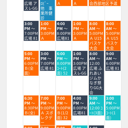
8
8
8
8
8
8
広場 ア
ﾛﾋﾞｰ
Ａ
Ａ
会西部地区予選
月
月
月
月
月
月
スレGG
他 事
24th
25th
26th
27th
28th
29th
業所健
2026
2026
2026
2026
2026
2026
診
火
水
木
金
土
日
3:00
1:00
4:00
1:00
8:00
8:00
曜
曜
曜
曜
曜
曜
PM
～
PM
～
PM
～
PM
～
AM
～
AM
～
日,
日,
日,
日,
日,
日,
7:00PM
3:00PM
8:00PM
3:00PM
5:00PM
5:00PM
8
8
8
8
8
8
広場 81
Ａ
広場81
Ａ
Ａ U15
Ａ U15
月
月
月
月
月
月
バスケ
バスケ
25th
26th
27th
28th
29th
30th
大会
大会
2026
2026
2026
2026
2026
2026
火
水
木
金
土
日
5:00
3:00
6:00
1:00
8:00
9:00
曜
曜
曜
曜
曜
曜
PM
～
PM
～
PM
～
PM
～
AM
～
AM
～
日,
日,
日,
日,
日,
日,
6:00PM
7:00PM
8:00PM
3:00PM
12:00
6:00PM
8
8
8
8
8
8
Ｂ(全
広場 81
ｺｰﾄ(2
広場 ア
広場 ふ
広場 81
月
月
月
月
月
月
面)
面) 52
スレGG
れあい
25th
26th
27th
28th
29th
30th
ジムか
2026
2026
2026
2026
2026
2026
なぎ祭
りGG大
会
火
水
木
金
土
日
6:30
7:00
7:00
4:00
9:00
3:00
曜
曜
曜
曜
曜
曜
PM
～
PM
～
PM
～
PM
～
AM
～
PM
～
日,
日,
日,
日,
日,
日,
8:30PM
9:00PM
9:00PM
8:00PM
12:00 ｺ
5:00PM
8
8
8
8
8
8
Ｂ(全)
Ａ スポ
Ｂ(1/2
広場81
ｰﾄ(3面)
ｺｰﾄ(1
月
月
月
月
月
月
レクデ
面) 32
面)
25th
26th
27th
28th
29th
30th
ー
2026
2026
2026
2026
2026
2026
火
水
木
金
土
8:00
7:00
8:00
5:00
1:00