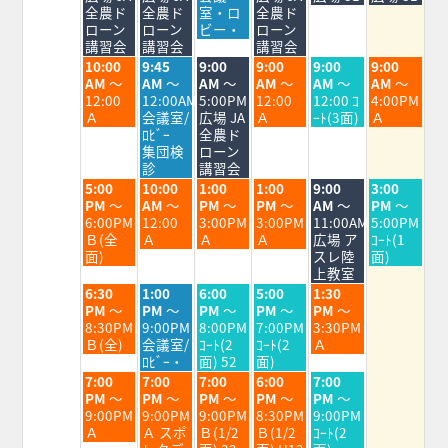
月
月
月
月
月
月
月
全農ド
全農ド
室・ロ
全農ド
3rd
4th
5th
6th
7th
8th
9th
ローン
ローン
ビー・
ローン
2026
2026
2026
2026
2026
2026
2026
講習会
講習会
講習会
火
水
木
金
土
日
10:00
9:45
9:00
9:00
9:00
9:00
曜
曜
曜
曜
曜
曜
AM
～
AM
～
AM
～
AM
～
AM
～
AM
～
日,
日,
日,
日,
日,
日,
12:00
12:00AM
5:00PM
12:00
12:00 ｺ
4:00PM
8
8
8
8
8
8
Ａ
会議室/
広場 JA
Ａ
ｰﾄ(3面)
Ａ
月
月
月
月
月
月
ﾛﾋﾞｰ
全農ド
4th
5th
6th
7th
8th
9th
集団検
ローン
2026
2026
2026
2026
2026
2026
診
講習会
火
水
木
金
土
日
5:00
10:00
1:00
1:00
9:00
3:00
曜
曜
曜
曜
曜
曜
PM
～
AM
～
PM
～
PM
～
AM
～
PM
～
日,
日,
日,
日,
日,
日,
6:00PM
12:00
3:00PM
3:00PM
11:00AM
5:00PM
8
8
8
8
8
8
Ｂ(全
Ａ
Ａ
Ａ
広場 ア
ｺｰﾄ(1
月
月
月
月
月
月
面)
スレ陸
面)
4th
5th
6th
7th
8th
9th
上教室
2026
2026
2026
2026
2026
2026
火
水
木
金
土
6:30
1:00
6:00
5:00
1:30
曜
曜
曜
曜
曜
PM
～
PM
～
PM
～
PM
～
PM
～
日,
日,
日,
日,
日,
8:30PM
9:00PM
8:00PM
7:00PM
3:30PM
8
8
8
8
8
Ｂ(全)
会議室/
ｺｰﾄ(2
ｺｰﾄ(2
Ａ
月
月
月
月
月
ﾛﾋﾞｰ・
面) 52
面)
4th
5th
6th
7th
8th
火
水
木
金
土
7:00
7:00
7:00
6:00
7:00
2026
2026
2026
2026
2026
曜
曜
曜
曜
曜
PM
～
PM
～
PM
～
PM
～
PM
～
日,
日,
日,
日,
日,
9:00PM
9:00PM
9:00PM
8:30PM
9:00PM
8
8
8
8
8
Ａ
Ａ スポ
Ｂ(1/2
Ｂ(1/2
ｺｰﾄ(2
月
月
月
月
月