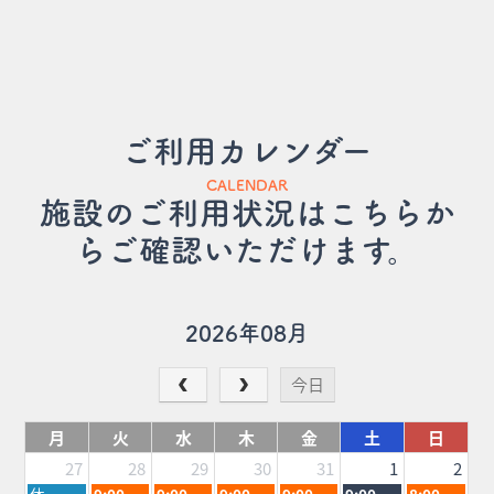
ご利用カレンダー
CALENDAR
施設のご利用状況はこちらか
らご確認いただけます。
2026年08月
今日
月
火
水
木
金
土
日
27
28
29
30
31
1
2
月
火
水
木
金
土
日
休
9:00
9:00
9:00
9:00
9:00
8:00