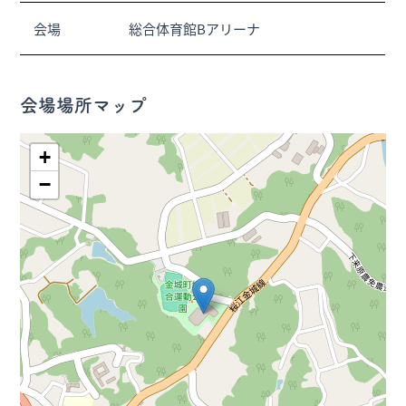
会場
総合体育館Bアリーナ
会場場所マップ
+
−