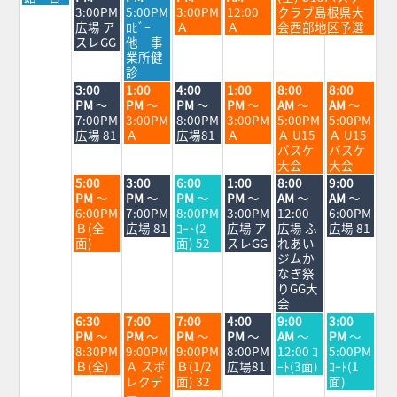
日,
日,
日,
日,
日,
日,
3:00PM
5:00PM
3:00PM
12:00
クラブ島根県大
8
8
8
8
8
8
広場 ア
ﾛﾋﾞｰ
Ａ
Ａ
会西部地区予選
月
月
月
月
月
月
スレGG
他 事
24th
25th
26th
27th
28th
29th
業所健
2026
2026
2026
2026
2026
2026
診
火
水
木
金
土
日
3:00
1:00
4:00
1:00
8:00
8:00
曜
曜
曜
曜
曜
曜
PM
～
PM
～
PM
～
PM
～
AM
～
AM
～
日,
日,
日,
日,
日,
日,
7:00PM
3:00PM
8:00PM
3:00PM
5:00PM
5:00PM
8
8
8
8
8
8
広場 81
Ａ
広場81
Ａ
Ａ U15
Ａ U15
月
月
月
月
月
月
バスケ
バスケ
25th
26th
27th
28th
29th
30th
大会
大会
2026
2026
2026
2026
2026
2026
火
水
木
金
土
日
5:00
3:00
6:00
1:00
8:00
9:00
曜
曜
曜
曜
曜
曜
PM
～
PM
～
PM
～
PM
～
AM
～
AM
～
日,
日,
日,
日,
日,
日,
6:00PM
7:00PM
8:00PM
3:00PM
12:00
6:00PM
8
8
8
8
8
8
Ｂ(全
広場 81
ｺｰﾄ(2
広場 ア
広場 ふ
広場 81
月
月
月
月
月
月
面)
面) 52
スレGG
れあい
25th
26th
27th
28th
29th
30th
ジムか
2026
2026
2026
2026
2026
2026
なぎ祭
りGG大
会
火
水
木
金
土
日
6:30
7:00
7:00
4:00
9:00
3:00
曜
曜
曜
曜
曜
曜
PM
～
PM
～
PM
～
PM
～
AM
～
PM
～
日,
日,
日,
日,
日,
日,
8:30PM
9:00PM
9:00PM
8:00PM
12:00 ｺ
5:00PM
8
8
8
8
8
8
Ｂ(全)
Ａ スポ
Ｂ(1/2
広場81
ｰﾄ(3面)
ｺｰﾄ(1
月
月
月
月
月
月
レクデ
面) 32
面)
25th
26th
27th
28th
29th
30th
ー