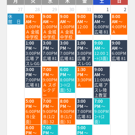
月
火
水
木
金
土
日
27
28
29
30
31
1
2
月
火
水
木
金
土
日
休
9:00
9:00
9:00
9:00
9:00
8:00
曜
曜
曜
曜
曜
曜
曜
館 日
AM
～
AM
～
AM
～
AM
～
AM
～
AM
～
日,
日,
日,
日,
日,
日,
日,
1:00PM
1:00PM
1:00PM
12:00
6:00PM
4:00PM
7
7
7
7
7
8
8
Ａ 金城
Ａ 金城
Ａ 金城
Ａ
広場 81
Ａ
月
月
月
月
月
月
月
中学校
中学校
中学校
27th
28th
29th
30th
31st
1st
2nd
火
水
木
金
土
日
1:00
3:00
3:00
1:00
9:00
9:00
2026
2026
2026
2026
2026
2026
2026
曜
曜
曜
曜
曜
曜
PM
～
PM
～
PM
～
PM
～
AM
～
AM
～
日,
日,
日,
日,
日,
日,
3:00PM
7:00PM
7:00PM
3:00PM
12:00 ｺ
6:00PM
7
7
7
7
8
8
広場 ア
広場 81
広場 81
広場 ア
ｰﾄ(3面)
広場 81
月
月
月
月
月
月
スレGG
スレGG
28th
29th
30th
31st
1st
2nd
火
水
木
金
土
3:00
7:00
6:00
1:30
9:00
2026
2026
2026
2026
2026
2026
曜
曜
曜
曜
曜
PM
～
PM
～
PM
～
PM
～
AM
～
日,
日,
日,
日,
日,
7:00PM
9:00PM
8:00PM
3:30PM
11:00AM
7
7
7
7
8
広場 81
Ａ スポ
ｺｰﾄ(2
Ａ
広場 ア
月
月
月
月
月
レクデ
面) 52
スレ陸
28th
29th
30th
31st
1st
ー
上教室
2026
2026
2026
2026
2026
火
水
木
金
土
5:00
7:00
8:00
3:00
7:00
曜
曜
曜
曜
曜
PM
～
PM
～
PM
～
PM
～
PM
～
日,
日,
日,
日,
日,
6:00PM
9:00PM
9:00PM
7:00PM
9:00PM
7
7
7
7
8
Ｂ(全
Ｂ(1/2
Ｂ(1/2
広場 81
ｺｰﾄ(2
月
月
月
月
月
面)
面) 32
面) 31
面)
28th
29th
30th
31st
1st
火
水
金
8:00
7:00
5:00
2026
2026
2026
2026
2026
曜
曜
曜
PM
～
PM
～
PM
～