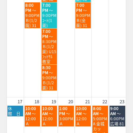
11th
12th
14th
火
水
金
8:00
7:00
7:00
2026
2026
2026
曜
曜
曜
PM
～
PM
～
PM
～
日,
日,
日,
9:00PM
9:00PM
9:00PM
8
8
8
Ｂ(1/2
ｺｰﾄ(1
Ｂ(全
月
月
月
面) 31
面)
面) 31
11th
12th
14th
水
7:00
2026
2026
2026
曜
PM
～
日,
8:30PM
8
Ｂ(1/2
月
面) U15
12th
ﾌｯﾄｻﾙ
2026
教室
水
8:30
曜
PM
～
日,
9:00PM
8
Ｂ(1/2
月
面) 31
12th
2026
17
18
19
20
21
22
23
月
火
水
木
金
土
日
休
10:00
10:00
1:00
10:00
8:00
9:00
曜
曜
曜
曜
曜
曜
曜
館 日
AM
～
AM
～
PM
～
AM
～
AM
～
AM
～
日,
日,
日,
日,
日,
日,
日,
12:00
12:00
3:00PM
12:00
5:00PM
6:00PM
8
8
8
8
8
8
8
Ａ
Ａ
Ａ
Ａ
A 金城
広場 81
月
月
月
月
月
月
月
カッ