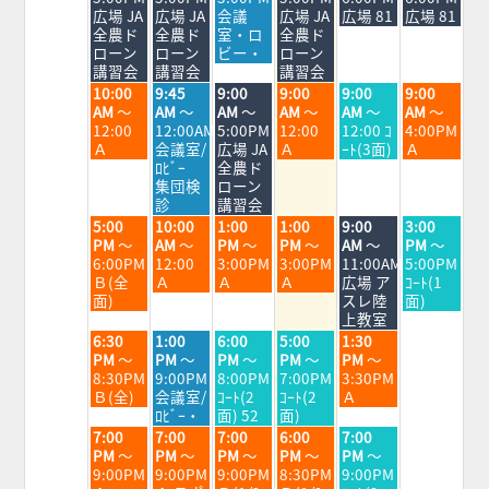
8
8
8
8
8
8
8
広場 JA
広場 JA
会議
広場 JA
広場 81
広場 81
月
月
月
月
月
月
月
全農ド
全農ド
室・ロ
全農ド
3rd
4th
5th
6th
7th
8th
9th
ローン
ローン
ビー・
ローン
2026
2026
2026
2026
2026
2026
2026
講習会
講習会
講習会
火
水
木
金
土
日
10:00
9:45
9:00
9:00
9:00
9:00
曜
曜
曜
曜
曜
曜
AM
～
AM
～
AM
～
AM
～
AM
～
AM
～
日,
日,
日,
日,
日,
日,
12:00
12:00AM
5:00PM
12:00
12:00 ｺ
4:00PM
8
8
8
8
8
8
Ａ
会議室/
広場 JA
Ａ
ｰﾄ(3面)
Ａ
月
月
月
月
月
月
ﾛﾋﾞｰ
全農ド
4th
5th
6th
7th
8th
9th
集団検
ローン
2026
2026
2026
2026
2026
2026
診
講習会
火
水
木
金
土
日
5:00
10:00
1:00
1:00
9:00
3:00
曜
曜
曜
曜
曜
曜
PM
～
AM
～
PM
～
PM
～
AM
～
PM
～
日,
日,
日,
日,
日,
日,
6:00PM
12:00
3:00PM
3:00PM
11:00AM
5:00PM
8
8
8
8
8
8
Ｂ(全
Ａ
Ａ
Ａ
広場 ア
ｺｰﾄ(1
月
月
月
月
月
月
面)
スレ陸
面)
4th
5th
6th
7th
8th
9th
上教室
2026
2026
2026
2026
2026
2026
火
水
木
金
土
6:30
1:00
6:00
5:00
1:30
曜
曜
曜
曜
曜
PM
～
PM
～
PM
～
PM
～
PM
～
日,
日,
日,
日,
日,
8:30PM
9:00PM
8:00PM
7:00PM
3:30PM
8
8
8
8
8
Ｂ(全)
会議室/
ｺｰﾄ(2
ｺｰﾄ(2
Ａ
月
月
月
月
月
ﾛﾋﾞｰ・
面) 52
面)
4th
5th
6th
7th
8th
火
水
木
金
土
7:00
7:00
7:00
6:00
7:00
2026
2026
2026
2026
2026
曜
曜
曜
曜
曜
PM
～
PM
～
PM
～
PM
～
PM
～
日,
日,
日,
日,
日,
9:00PM
9:00PM
9:00PM
8:30PM
9:00PM