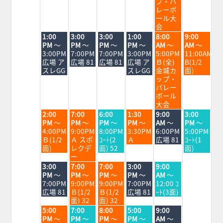
17th
18th
19th
20th
21st
22nd
23rd
プ・バ
2026
2026
2026
2026
2026
2026
2026
レーボ
ール大
会
火
水
木
金
土
日
1:00
3:00
3:00
1:00
8:00
9:00
曜
曜
曜
曜
曜
曜
PM
～
PM
～
PM
～
PM
～
AM
～
AM
～
日,
日,
日,
日,
日,
日,
3:00PM
7:00PM
7:00PM
3:00PM
5:00PM
11:00AM
8
8
8
8
8
8
広場 ア
広場 81
広場 81
広場 ア
Ｂ(全)
B(1/2
月
月
月
月
月
月
スレGG
スレGG
金城カ
面)
18th
19th
20th
21st
22nd
23rd
ップ・
2026
2026
2026
2026
2026
2026
バレー
ボール
大会
火
水
木
金
土
日
2:00
7:00
6:00
1:30
9:00
3:00
曜
曜
曜
曜
曜
曜
PM
～
PM
～
PM
～
PM
～
AM
～
PM
～
日,
日,
日,
日,
日,
日,
4:00PM
9:00PM
8:00PM
3:30PM
6:00PM
5:00PM
8
8
8
8
8
8
Ｂ(1/2
Ａ スポ
ｺｰﾄ(2
Ａ
広場 81
ｺｰﾄ(1
月
月
月
月
月
月
面)
レクデ
面) 52
面)
18th
19th
20th
21st
22nd
23rd
ー
2026
2026
2026
2026
2026
2026
火
水
木
金
土
3:00
7:00
7:00
3:00
9:00
曜
曜
曜
曜
曜
PM
～
PM
～
PM
～
PM
～
AM
～
日,
日,
日,
日,
日,
7:00PM
9:00PM
9:00PM
7:00PM
12:00 ｺ
8
8
8
8
8
広場 81
Ｂ(1/2
Ｂ(1/2
広場 81
ｰﾄ(3面)
月
月
月
月
月
面) 32
面) 32
18th
19th
20th
21st
22nd
火
水
木
金
土
5:00
7:00
8:00
5:00
9:00
2026
2026
2026
2026
2026
曜
曜
曜
曜
曜
PM
～
PM
～
PM
～
PM
～
AM
～