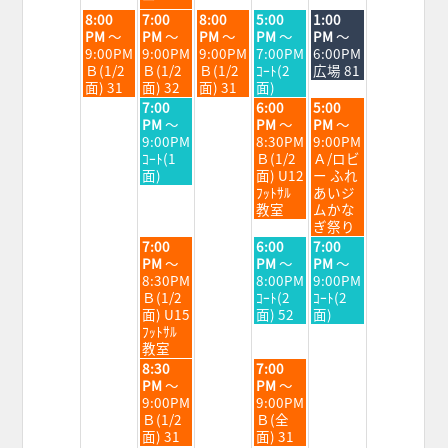
2026
2026
2026
2026
2026
2026
火
水
木
金
土
8:00
7:00
8:00
5:00
1:00
曜
曜
曜
曜
曜
PM
～
PM
～
PM
～
PM
～
PM
～
日,
日,
日,
日,
日,
9:00PM
9:00PM
9:00PM
7:00PM
6:00PM
8
8
8
8
8
Ｂ(1/2
Ｂ(1/2
Ｂ(1/2
ｺｰﾄ(2
広場 81
月
月
月
月
月
面) 31
面) 32
面) 31
面)
25th
26th
27th
28th
29th
水
金
土
7:00
6:00
5:00
2026
2026
2026
2026
2026
曜
曜
曜
PM
～
PM
～
PM
～
日,
日,
日,
9:00PM
8:30PM
9:00PM
8
8
8
ｺｰﾄ(1
Ｂ(1/2
Ａ/ロビ
月
月
月
面)
面) U12
ー ふれ
26th
28th
29th
ﾌｯﾄｻﾙ
あいジ
2026
2026
2026
教室
ムかな
ぎ祭り
水
金
土
7:00
6:00
7:00
曜
曜
曜
PM
～
PM
～
PM
～
日,
日,
日,
8:30PM
8:00PM
9:00PM
8
8
8
Ｂ(1/2
ｺｰﾄ(2
ｺｰﾄ(2
月
月
月
面) U15
面) 52
面)
26th
28th
29th
ﾌｯﾄｻﾙ
2026
2026
2026
教室
水
金
8:30
7:00
曜
曜
PM
～
PM
～
日,
日,
9:00PM
9:00PM
8
8
Ｂ(1/2
Ｂ(全
月
月
面) 31
面) 31