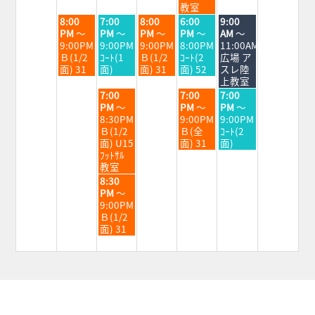
2026
2026
2026
2026
2026
教室
火
水
木
金
土
8:00
7:00
8:00
6:00
9:00
曜
曜
曜
曜
曜
PM
～
PM
～
PM
～
PM
～
AM
～
日,
日,
日,
日,
日,
9:00PM
9:00PM
9:00PM
8:00PM
11:00AM
9
9
9
9
9
Ｂ(1/2
ｺｰﾄ(1
Ｂ(1/2
ｺｰﾄ(2
広場 ア
月
月
月
月
月
面) 31
面)
面) 31
面) 52
スレ陸
1st
2nd
3rd
4th
5th
上教室
2026
2026
2026
2026
2026
水
金
土
7:00
7:00
7:00
曜
曜
曜
PM
～
PM
～
PM
～
日,
日,
日,
8:30PM
9:00PM
9:00PM
9
9
9
Ｂ(1/2
Ｂ(全
ｺｰﾄ(2
月
月
月
面) U15
面) 31
面)
2nd
4th
5th
ﾌｯﾄｻﾙ
2026
2026
2026
教室
水
8:30
曜
PM
～
日,
9:00PM
9
Ｂ(1/2
月
面) 31
2nd
2026