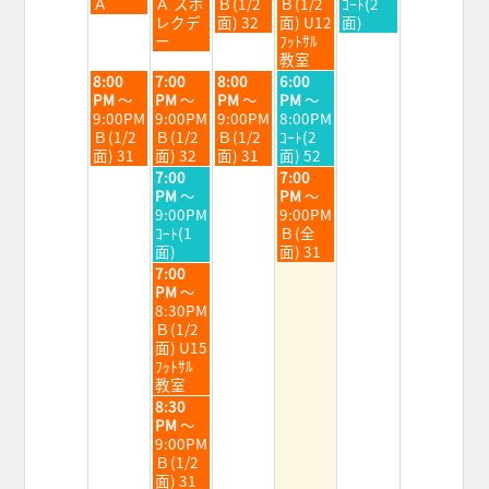
8
8
8
8
8
Ａ
Ａ スポ
Ｂ(1/2
Ｂ(1/2
ｺｰﾄ(2
月
月
月
月
月
レクデ
面) 32
面) U12
面)
4th
5th
6th
7th
8th
ー
ﾌｯﾄｻﾙ
2026
2026
2026
2026
2026
教室
火
水
木
金
8:00
7:00
8:00
6:00
曜
曜
曜
曜
PM
～
PM
～
PM
～
PM
～
日,
日,
日,
日,
9:00PM
9:00PM
9:00PM
8:00PM
8
8
8
8
Ｂ(1/2
Ｂ(1/2
Ｂ(1/2
ｺｰﾄ(2
月
月
月
月
面) 31
面) 32
面) 31
面) 52
4th
5th
6th
7th
水
金
7:00
7:00
2026
2026
2026
2026
曜
曜
PM
～
PM
～
日,
日,
9:00PM
9:00PM
8
8
ｺｰﾄ(1
Ｂ(全
月
月
面)
面) 31
5th
7th
水
7:00
2026
2026
曜
PM
～
日,
8:30PM
8
Ｂ(1/2
月
面) U15
5th
ﾌｯﾄｻﾙ
2026
教室
水
8:30
曜
PM
～
日,
9:00PM
8
Ｂ(1/2
月
面) 31