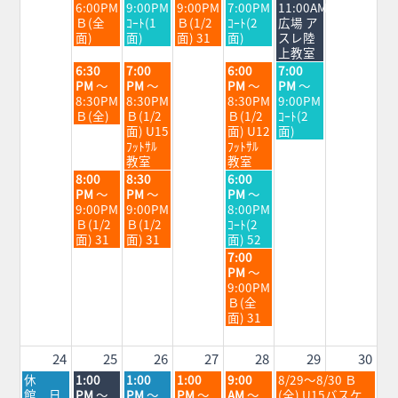
日,
日,
日,
日,
日,
6:00PM
9:00PM
9:00PM
7:00PM
11:00AM
8
8
8
8
8
Ｂ(全
ｺｰﾄ(1
Ｂ(1/2
ｺｰﾄ(2
広場 ア
月
月
月
月
月
面)
面)
面) 31
面)
スレ陸
18th
19th
20th
21st
22nd
上教室
2026
2026
2026
2026
2026
火
水
金
土
6:30
7:00
6:00
7:00
曜
曜
曜
曜
PM
～
PM
～
PM
～
PM
～
日,
日,
日,
日,
8:30PM
8:30PM
8:30PM
9:00PM
8
8
8
8
Ｂ(全)
Ｂ(1/2
Ｂ(1/2
ｺｰﾄ(2
月
月
月
月
面) U15
面) U12
面)
18th
19th
21st
22nd
ﾌｯﾄｻﾙ
ﾌｯﾄｻﾙ
2026
2026
2026
2026
教室
教室
火
水
金
8:00
8:30
6:00
曜
曜
曜
PM
～
PM
～
PM
～
日,
日,
日,
9:00PM
9:00PM
8:00PM
8
8
8
Ｂ(1/2
Ｂ(1/2
ｺｰﾄ(2
月
月
月
面) 31
面) 31
面) 52
18th
19th
21st
金
7:00
2026
2026
2026
曜
PM
～
日,
9:00PM
8
Ｂ(全
月
面) 31
21st
2026
24
25
26
27
28
29
30
月
火
水
木
金
土
休
1:00
1:00
1:00
9:00
8/29～8/30 Ｂ
曜
曜
曜
曜
曜
曜
館 日
PM
～
PM
～
PM
～
AM
～
(全) U15バスケ