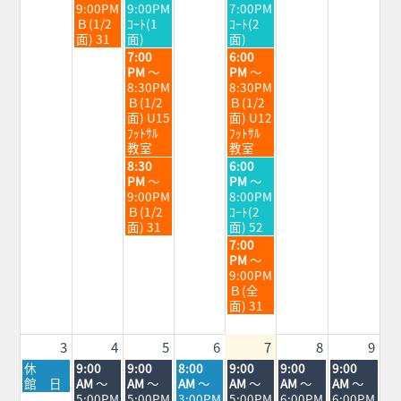
日,
日,
日,
9:00PM
9:00PM
7:00PM
7
7
7
Ｂ(1/2
ｺｰﾄ(1
ｺｰﾄ(2
月
月
月
面) 31
面)
面)
28th
29th
31st
水
金
7:00
6:00
2026
2026
2026
曜
曜
PM
～
PM
～
日,
日,
8:30PM
8:30PM
7
7
Ｂ(1/2
Ｂ(1/2
月
月
面) U15
面) U12
29th
31st
ﾌｯﾄｻﾙ
ﾌｯﾄｻﾙ
2026
2026
教室
教室
水
金
8:30
6:00
曜
曜
PM
～
PM
～
日,
日,
9:00PM
8:00PM
7
7
Ｂ(1/2
ｺｰﾄ(2
月
月
面) 31
面) 52
29th
31st
金
7:00
2026
2026
曜
PM
～
日,
9:00PM
7
Ｂ(全
月
面) 31
31st
2026
3
4
5
6
7
8
9
月
火
水
木
金
土
日
休
9:00
9:00
8:00
9:00
9:00
9:00
曜
曜
曜
曜
曜
曜
曜
館 日
AM
～
AM
～
AM
～
AM
～
AM
～
AM
～
日,
日,
日,
日,
日,
日,
日,
5:00PM
5:00PM
3:00PM
5:00PM
6:00PM
6:00PM