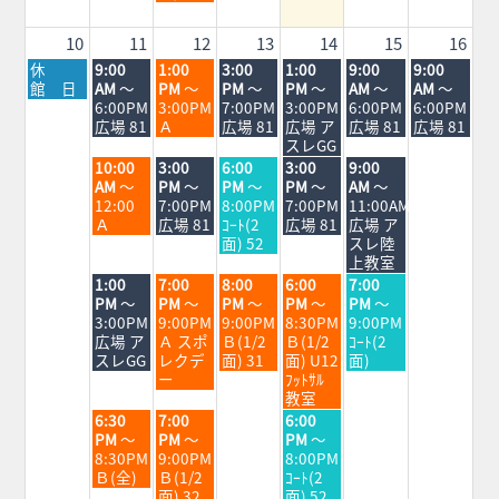
5th
2026
10
11
12
13
14
15
16
月
火
水
木
金
土
日
休
9:00
1:00
3:00
1:00
9:00
9:00
曜
曜
曜
曜
曜
曜
曜
館 日
AM
～
PM
～
PM
～
PM
～
AM
～
AM
～
日,
日,
日,
日,
日,
日,
日,
6:00PM
3:00PM
7:00PM
3:00PM
6:00PM
6:00PM
8
8
8
8
8
8
8
広場 81
Ａ
広場 81
広場 ア
広場 81
広場 81
月
月
月
月
月
月
月
スレGG
10th
11th
12th
13th
14th
15th
16th
火
水
木
金
土
10:00
3:00
6:00
3:00
9:00
2026
2026
2026
2026
2026
2026
2026
曜
曜
曜
曜
曜
AM
～
PM
～
PM
～
PM
～
AM
～
日,
日,
日,
日,
日,
12:00
7:00PM
8:00PM
7:00PM
11:00AM
8
8
8
8
8
Ａ
広場 81
ｺｰﾄ(2
広場 81
広場 ア
月
月
月
月
月
面) 52
スレ陸
11th
12th
13th
14th
15th
上教室
2026
2026
2026
2026
2026
火
水
木
金
土
1:00
7:00
8:00
6:00
7:00
曜
曜
曜
曜
曜
PM
～
PM
～
PM
～
PM
～
PM
～
日,
日,
日,
日,
日,
3:00PM
9:00PM
9:00PM
8:30PM
9:00PM
8
8
8
8
8
広場 ア
Ａ スポ
Ｂ(1/2
Ｂ(1/2
ｺｰﾄ(2
月
月
月
月
月
スレGG
レクデ
面) 31
面) U12
面)
11th
12th
13th
14th
15th
ー
ﾌｯﾄｻﾙ
2026
2026
2026
2026
2026
教室
火
水
金
6:30
7:00
6:00
曜
曜
曜
PM
～
PM
～
PM
～
日,
日,
日,
8:30PM
9:00PM
8:00PM
8
8
8
Ｂ(全)
Ｂ(1/2
ｺｰﾄ(2
月
月
月
面) 32
面) 52