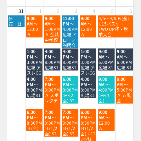
26th
28th
2026
2026
31
1
2
3
4
5
6
月
火
水
木
金
土
休
9:00
9:00
12:00
9:00
9/5～9/6 Ｂ(全)
曜
曜
曜
曜
曜
曜
館 日
AM
～
AM
～
PM
～
AM
～
U15バスケ・
日,
日,
日,
日,
日,
日,
12:00
1:00PM
4:00PM
12:00
TWO UP杯・秋
8
9
9
9
9
9
Ａ
Ａ 金城
広場 ド
Ａ
季大会
月
月
月
月
月
月
中学校
ローン
31st
1st
2nd
3rd
4th
5th
説明会
2026
2026
2026
2026
2026
2026
火
水
木
金
土
日
1:00
4:00
4:00
1:00
9:00
9:00
曜
曜
曜
曜
曜
曜
PM
～
PM
～
PM
～
PM
～
AM
～
AM
～
日,
日,
日,
日,
日,
日,
3:00PM
8:00PM
8:00PM
3:00PM
6:00PM
6:00PM
9
9
9
9
9
9
広場 ア
広場81
広場81
広場 ア
広場 81
広場 81
月
月
月
月
月
月
スレGG
スレGG
1st
2nd
3rd
4th
5th
6th
火
水
木
金
土
日
4:00
7:00
6:00
4:00
9:00
9:00
2026
2026
2026
2026
2026
2026
曜
曜
曜
曜
曜
曜
PM
～
PM
～
PM
～
PM
～
AM
～
AM
～
日,
日,
日,
日,
日,
日,
8:00PM
9:00PM
8:00PM
8:00PM
4:00PM
5:00PM
9
9
9
9
9
9
広場81
Ａ スポ
ｺｰﾄ(2
広場81
ｺｰﾄ(4
Ａ 五風
月
月
月
月
月
月
レクデ
面) 52
面)
会
1st
2nd
3rd
4th
5th
6th
ー
2026
2026
2026
2026
2026
2026
火
水
木
金
土
6:30
7:00
7:00
6:00
9:00
曜
曜
曜
曜
曜
PM
～
PM
～
PM
～
PM
～
AM
～
日,
日,
日,
日,
日,
8:30PM
9:00PM
9:00PM
8:30PM
12:00
9
9
9
9
9
Ｂ(全)
Ｂ(1/2
Ｂ(1/2
Ｂ(1/2
Ａ
月
月
月
月
月
面) 32
面) 32
面) U12
1st
2nd
3rd
4th
5th
ﾌｯﾄｻﾙ