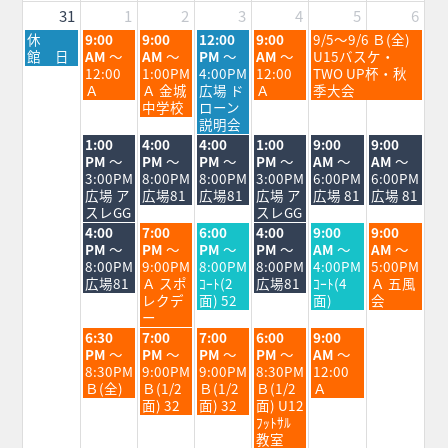
2026
2026
31
1
2
3
4
5
6
月
火
水
木
金
土
休
9:00
9:00
12:00
9:00
9/5～9/6 Ｂ(全)
曜
曜
曜
曜
曜
曜
館 日
AM
～
AM
～
PM
～
AM
～
U15バスケ・
日,
日,
日,
日,
日,
日,
12:00
1:00PM
4:00PM
12:00
TWO UP杯・秋
8
9
9
9
9
9
Ａ
Ａ 金城
広場 ド
Ａ
季大会
月
月
月
月
月
月
中学校
ローン
31st
1st
2nd
3rd
4th
5th
説明会
2026
2026
2026
2026
2026
2026
火
水
木
金
土
日
1:00
4:00
4:00
1:00
9:00
9:00
曜
曜
曜
曜
曜
曜
PM
～
PM
～
PM
～
PM
～
AM
～
AM
～
日,
日,
日,
日,
日,
日,
3:00PM
8:00PM
8:00PM
3:00PM
6:00PM
6:00PM
9
9
9
9
9
9
広場 ア
広場81
広場81
広場 ア
広場 81
広場 81
月
月
月
月
月
月
スレGG
スレGG
1st
2nd
3rd
4th
5th
6th
火
水
木
金
土
日
4:00
7:00
6:00
4:00
9:00
9:00
2026
2026
2026
2026
2026
2026
曜
曜
曜
曜
曜
曜
PM
～
PM
～
PM
～
PM
～
AM
～
AM
～
日,
日,
日,
日,
日,
日,
8:00PM
9:00PM
8:00PM
8:00PM
4:00PM
5:00PM
9
9
9
9
9
9
広場81
Ａ スポ
ｺｰﾄ(2
広場81
ｺｰﾄ(4
Ａ 五風
月
月
月
月
月
月
レクデ
面) 52
面)
会
1st
2nd
3rd
4th
5th
6th
ー
2026
2026
2026
2026
2026
2026
火
水
木
金
土
6:30
7:00
7:00
6:00
9:00
曜
曜
曜
曜
曜
PM
～
PM
～
PM
～
PM
～
AM
～
日,
日,
日,
日,
日,
8:30PM
9:00PM
9:00PM
8:30PM
12:00
9
9
9
9
9
Ｂ(全)
Ｂ(1/2
Ｂ(1/2
Ｂ(1/2
Ａ
月
月
月
月
月
面) 32
面) 32
面) U12
1st
2nd
3rd
4th
5th
ﾌｯﾄｻﾙ
2026
2026
2026
2026
2026
教室