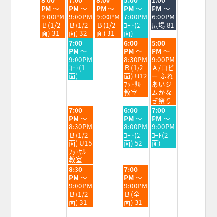
曜
曜
曜
曜
曜
PM
～
PM
～
PM
～
PM
～
PM
～
日,
日,
日,
日,
日,
9:00PM
9:00PM
9:00PM
7:00PM
6:00PM
8
8
8
8
8
Ｂ(1/2
Ｂ(1/2
Ｂ(1/2
ｺｰﾄ(2
広場 81
月
月
月
月
月
面) 31
面) 32
面) 31
面)
25th
26th
27th
28th
29th
水
金
土
7:00
6:00
5:00
2026
2026
2026
2026
2026
曜
曜
曜
PM
～
PM
～
PM
～
日,
日,
日,
9:00PM
8:30PM
9:00PM
8
8
8
ｺｰﾄ(1
Ｂ(1/2
Ａ/ロビ
月
月
月
面)
面) U12
ー ふれ
26th
28th
29th
ﾌｯﾄｻﾙ
あいジ
2026
2026
2026
教室
ムかな
ぎ祭り
水
金
土
7:00
6:00
7:00
曜
曜
曜
PM
～
PM
～
PM
～
日,
日,
日,
8:30PM
8:00PM
9:00PM
8
8
8
Ｂ(1/2
ｺｰﾄ(2
ｺｰﾄ(2
月
月
月
面) U15
面) 52
面)
26th
28th
29th
ﾌｯﾄｻﾙ
2026
2026
2026
教室
水
金
8:30
7:00
曜
曜
PM
～
PM
～
日,
日,
9:00PM
9:00PM
8
8
Ｂ(1/2
Ｂ(全
月
月
面) 31
面) 31
26th
28th