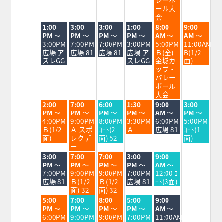
ール大
会
火
水
木
金
土
日
1:00
3:00
3:00
1:00
8:00
9:00
曜
曜
曜
曜
曜
曜
PM
～
PM
～
PM
～
PM
～
AM
～
AM
～
日,
日,
日,
日,
日,
日,
3:00PM
7:00PM
7:00PM
3:00PM
5:00PM
11:00AM
8
8
8
8
8
8
広場 ア
広場 81
広場 81
広場 ア
Ｂ(全)
B(1/2
月
月
月
月
月
月
スレGG
スレGG
金城カ
面)
18th
19th
20th
21st
22nd
23rd
ップ・
2026
2026
2026
2026
2026
2026
バレー
ボール
大会
火
水
木
金
土
日
2:00
7:00
6:00
1:30
9:00
3:00
曜
曜
曜
曜
曜
曜
PM
～
PM
～
PM
～
PM
～
AM
～
PM
～
日,
日,
日,
日,
日,
日,
4:00PM
9:00PM
8:00PM
3:30PM
6:00PM
5:00PM
8
8
8
8
8
8
Ｂ(1/2
Ａ スポ
ｺｰﾄ(2
Ａ
広場 81
ｺｰﾄ(1
月
月
月
月
月
月
面)
レクデ
面) 52
面)
18th
19th
20th
21st
22nd
23rd
ー
2026
2026
2026
2026
2026
2026
火
水
木
金
土
3:00
7:00
7:00
3:00
9:00
曜
曜
曜
曜
曜
PM
～
PM
～
PM
～
PM
～
AM
～
日,
日,
日,
日,
日,
7:00PM
9:00PM
9:00PM
7:00PM
12:00 ｺ
8
8
8
8
8
広場 81
Ｂ(1/2
Ｂ(1/2
広場 81
ｰﾄ(3面)
月
月
月
月
月
面) 32
面) 32
18th
19th
20th
21st
22nd
火
水
木
金
土
5:00
7:00
8:00
5:00
9:00
2026
2026
2026
2026
2026
曜
曜
曜
曜
曜
PM
～
PM
～
PM
～
PM
～
AM
～
日,
日,
日,
日,
日,
6:00PM
9:00PM
9:00PM
7:00PM
11:00AM