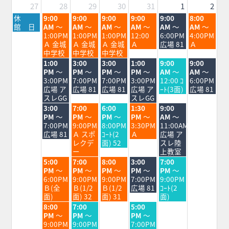
27
28
29
30
31
1
2
月
火
水
木
金
土
日
休
9:00
9:00
9:00
9:00
9:00
8:00
曜
曜
曜
曜
曜
曜
曜
館 日
AM
～
AM
～
AM
～
AM
～
AM
～
AM
～
日,
日,
日,
日,
日,
日,
日,
1:00PM
1:00PM
1:00PM
12:00
6:00PM
4:00PM
7
7
7
7
7
8
8
Ａ 金城
Ａ 金城
Ａ 金城
Ａ
広場 81
Ａ
月
月
月
月
月
月
月
中学校
中学校
中学校
27th
28th
29th
30th
31st
1st
2nd
火
水
木
金
土
日
1:00
3:00
3:00
1:00
9:00
9:00
2026
2026
2026
2026
2026
2026
2026
曜
曜
曜
曜
曜
曜
PM
～
PM
～
PM
～
PM
～
AM
～
AM
～
日,
日,
日,
日,
日,
日,
3:00PM
7:00PM
7:00PM
3:00PM
12:00 ｺ
6:00PM
7
7
7
7
8
8
広場 ア
広場 81
広場 81
広場 ア
ｰﾄ(3面)
広場 81
月
月
月
月
月
月
スレGG
スレGG
28th
29th
30th
31st
1st
2nd
火
水
木
金
土
3:00
7:00
6:00
1:30
9:00
2026
2026
2026
2026
2026
2026
曜
曜
曜
曜
曜
PM
～
PM
～
PM
～
PM
～
AM
～
日,
日,
日,
日,
日,
7:00PM
9:00PM
8:00PM
3:30PM
11:00AM
7
7
7
7
8
広場 81
Ａ スポ
ｺｰﾄ(2
Ａ
広場 ア
月
月
月
月
月
レクデ
面) 52
スレ陸
28th
29th
30th
31st
1st
ー
上教室
2026
2026
2026
2026
2026
火
水
木
金
土
5:00
7:00
8:00
3:00
7:00
曜
曜
曜
曜
曜
PM
～
PM
～
PM
～
PM
～
PM
～
日,
日,
日,
日,
日,
6:00PM
9:00PM
9:00PM
7:00PM
9:00PM
7
7
7
7
8
Ｂ(全
Ｂ(1/2
Ｂ(1/2
広場 81
ｺｰﾄ(2
月
月
月
月
月
面)
面) 32
面) 31
面)
28th
29th
30th
31st
1st
火
水
金
8:00
7:00
5:00
2026
2026
2026
2026
2026
曜
曜
曜
PM
～
PM
～
PM
～
日,
日,
日,
9:00PM
9:00PM
7:00PM