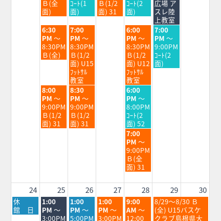
8
8
8
8
8
Ｂ(全
ｺｰﾄ(1
Ｂ(1/2
ｺｰﾄ(2
広場 ア
月
月
月
月
月
面)
面)
面) 31
面)
スレ陸
18th
19th
20th
21st
22nd
上教室
2026
2026
2026
2026
2026
火
水
金
土
6:30
7:00
6:00
7:00
曜
曜
曜
曜
PM
～
PM
～
PM
～
PM
～
日,
日,
日,
日,
8:30PM
8:30PM
8:30PM
9:00PM
8
8
8
8
Ｂ(全)
Ｂ(1/2
Ｂ(1/2
ｺｰﾄ(2
月
月
月
月
面) U15
面) U12
面)
18th
19th
21st
22nd
ﾌｯﾄｻﾙ
ﾌｯﾄｻﾙ
2026
2026
2026
2026
教室
教室
火
水
金
8:00
8:30
6:00
曜
曜
曜
PM
～
PM
～
PM
～
日,
日,
日,
9:00PM
9:00PM
8:00PM
8
8
8
Ｂ(1/2
Ｂ(1/2
ｺｰﾄ(2
月
月
月
面) 31
面) 31
面) 52
18th
19th
21st
金
7:00
2026
2026
2026
曜
PM
～
日,
9:00PM
8
Ｂ(全
月
面) 31
21st
2026
24
25
26
27
28
29
30
月
火
水
木
金
土
休
1:00
1:00
1:00
9:00
8/29～8/30 Ｂ
曜
曜
曜
曜
曜
曜
館 日
PM
～
PM
～
PM
～
AM
～
(全) U15バスケ
日,
日,
日,
日,
日,
日,
3:00PM
5:00PM
3:00PM
12:00
クラブ島根県大