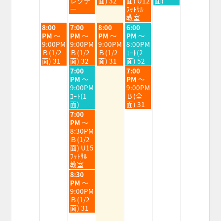
レクデ
面) 32
面) U12
面)
4th
5th
6th
7th
8th
ー
ﾌｯﾄｻﾙ
2026
2026
2026
2026
2026
教室
火
水
木
金
8:00
7:00
8:00
6:00
曜
曜
曜
曜
PM
～
PM
～
PM
～
PM
～
日,
日,
日,
日,
9:00PM
9:00PM
9:00PM
8:00PM
8
8
8
8
Ｂ(1/2
Ｂ(1/2
Ｂ(1/2
ｺｰﾄ(2
月
月
月
月
面) 31
面) 32
面) 31
面) 52
4th
5th
6th
7th
水
金
7:00
7:00
2026
2026
2026
2026
曜
曜
PM
～
PM
～
日,
日,
9:00PM
9:00PM
8
8
ｺｰﾄ(1
Ｂ(全
月
月
面)
面) 31
5th
7th
水
7:00
2026
2026
曜
PM
～
日,
8:30PM
8
Ｂ(1/2
月
面) U15
5th
ﾌｯﾄｻﾙ
2026
教室
水
8:30
曜
PM
～
日,
9:00PM
8
Ｂ(1/2
月
面) 31
5th