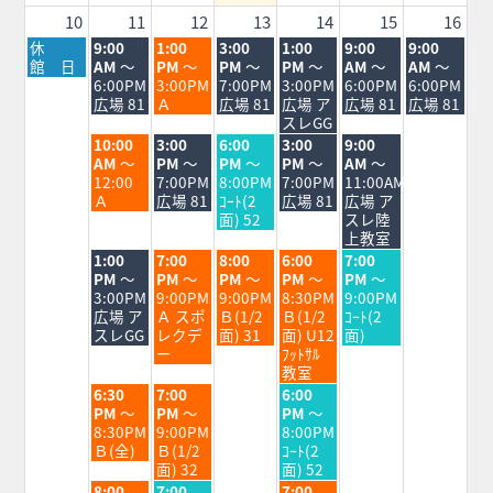
2026
10
11
12
13
14
15
16
月
火
水
木
金
土
日
休
9:00
1:00
3:00
1:00
9:00
9:00
曜
曜
曜
曜
曜
曜
曜
館 日
AM
～
PM
～
PM
～
PM
～
AM
～
AM
～
日,
日,
日,
日,
日,
日,
日,
6:00PM
3:00PM
7:00PM
3:00PM
6:00PM
6:00PM
8
8
8
8
8
8
8
広場 81
Ａ
広場 81
広場 ア
広場 81
広場 81
月
月
月
月
月
月
月
スレGG
10th
11th
12th
13th
14th
15th
16th
火
水
木
金
土
10:00
3:00
6:00
3:00
9:00
2026
2026
2026
2026
2026
2026
2026
曜
曜
曜
曜
曜
AM
～
PM
～
PM
～
PM
～
AM
～
日,
日,
日,
日,
日,
12:00
7:00PM
8:00PM
7:00PM
11:00AM
8
8
8
8
8
Ａ
広場 81
ｺｰﾄ(2
広場 81
広場 ア
月
月
月
月
月
面) 52
スレ陸
11th
12th
13th
14th
15th
上教室
2026
2026
2026
2026
2026
火
水
木
金
土
1:00
7:00
8:00
6:00
7:00
曜
曜
曜
曜
曜
PM
～
PM
～
PM
～
PM
～
PM
～
日,
日,
日,
日,
日,
3:00PM
9:00PM
9:00PM
8:30PM
9:00PM
8
8
8
8
8
広場 ア
Ａ スポ
Ｂ(1/2
Ｂ(1/2
ｺｰﾄ(2
月
月
月
月
月
スレGG
レクデ
面) 31
面) U12
面)
11th
12th
13th
14th
15th
ー
ﾌｯﾄｻﾙ
2026
2026
2026
2026
2026
教室
火
水
金
6:30
7:00
6:00
曜
曜
曜
PM
～
PM
～
PM
～
日,
日,
日,
8:30PM
9:00PM
8:00PM
8
8
8
Ｂ(全)
Ｂ(1/2
ｺｰﾄ(2
月
月
月
面) 32
面) 52
11th
12th
14th
火
水
金
8:00
7:00
7:00