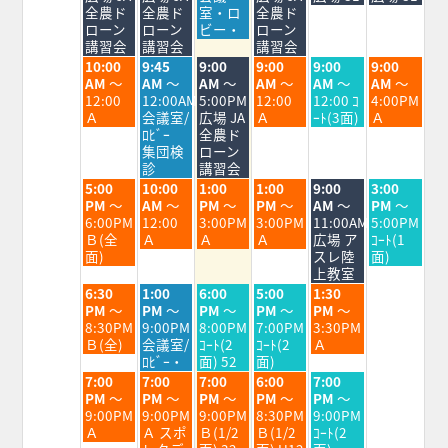
月
月
月
月
月
月
月
全農ド
全農ド
室・ロ
全農ド
3rd
4th
5th
6th
7th
8th
9th
ローン
ローン
ビー・
ローン
2026
2026
2026
2026
2026
2026
2026
講習会
講習会
講習会
火
水
木
金
土
日
10:00
9:45
9:00
9:00
9:00
9:00
曜
曜
曜
曜
曜
曜
AM
～
AM
～
AM
～
AM
～
AM
～
AM
～
日,
日,
日,
日,
日,
日,
12:00
12:00AM
5:00PM
12:00
12:00 ｺ
4:00PM
8
8
8
8
8
8
Ａ
会議室/
広場 JA
Ａ
ｰﾄ(3面)
Ａ
月
月
月
月
月
月
ﾛﾋﾞｰ
全農ド
4th
5th
6th
7th
8th
9th
集団検
ローン
2026
2026
2026
2026
2026
2026
診
講習会
火
水
木
金
土
日
5:00
10:00
1:00
1:00
9:00
3:00
曜
曜
曜
曜
曜
曜
PM
～
AM
～
PM
～
PM
～
AM
～
PM
～
日,
日,
日,
日,
日,
日,
6:00PM
12:00
3:00PM
3:00PM
11:00AM
5:00PM
8
8
8
8
8
8
Ｂ(全
Ａ
Ａ
Ａ
広場 ア
ｺｰﾄ(1
月
月
月
月
月
月
面)
スレ陸
面)
4th
5th
6th
7th
8th
9th
上教室
2026
2026
2026
2026
2026
2026
火
水
木
金
土
6:30
1:00
6:00
5:00
1:30
曜
曜
曜
曜
曜
PM
～
PM
～
PM
～
PM
～
PM
～
日,
日,
日,
日,
日,
8:30PM
9:00PM
8:00PM
7:00PM
3:30PM
8
8
8
8
8
Ｂ(全)
会議室/
ｺｰﾄ(2
ｺｰﾄ(2
Ａ
月
月
月
月
月
ﾛﾋﾞｰ・
面) 52
面)
4th
5th
6th
7th
8th
火
水
木
金
土
7:00
7:00
7:00
6:00
7:00
2026
2026
2026
2026
2026
曜
曜
曜
曜
曜
PM
～
PM
～
PM
～
PM
～
PM
～
日,
日,
日,
日,
日,
9:00PM
9:00PM
9:00PM
8:30PM
9:00PM
8
8
8
8
8
Ａ
Ａ スポ
Ｂ(1/2
Ｂ(1/2
ｺｰﾄ(2
月
月
月
月
月