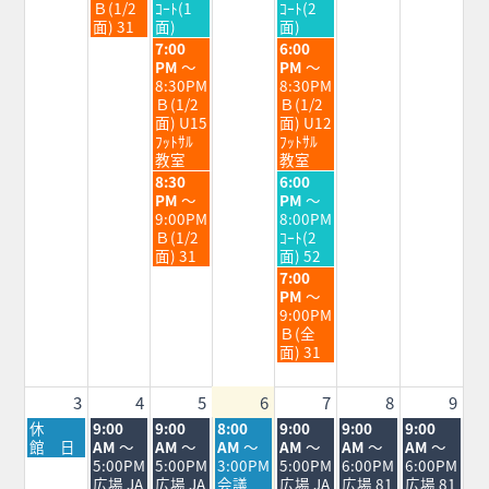
7
7
7
Ｂ(1/2
ｺｰﾄ(1
ｺｰﾄ(2
月
月
月
面) 31
面)
面)
28th
29th
31st
水
金
7:00
6:00
2026
2026
2026
曜
曜
PM
～
PM
～
日,
日,
8:30PM
8:30PM
7
7
Ｂ(1/2
Ｂ(1/2
月
月
面) U15
面) U12
29th
31st
ﾌｯﾄｻﾙ
ﾌｯﾄｻﾙ
2026
2026
教室
教室
水
金
8:30
6:00
曜
曜
PM
～
PM
～
日,
日,
9:00PM
8:00PM
7
7
Ｂ(1/2
ｺｰﾄ(2
月
月
面) 31
面) 52
29th
31st
金
7:00
2026
2026
曜
PM
～
日,
9:00PM
7
Ｂ(全
月
面) 31
31st
2026
3
4
5
6
7
8
9
月
火
水
木
金
土
日
休
9:00
9:00
8:00
9:00
9:00
9:00
曜
曜
曜
曜
曜
曜
曜
館 日
AM
～
AM
～
AM
～
AM
～
AM
～
AM
～
日,
日,
日,
日,
日,
日,
日,
5:00PM
5:00PM
3:00PM
5:00PM
6:00PM
6:00PM
8
8
8
8
8
8
8
広場 JA
広場 JA
会議
広場 JA
広場 81
広場 81