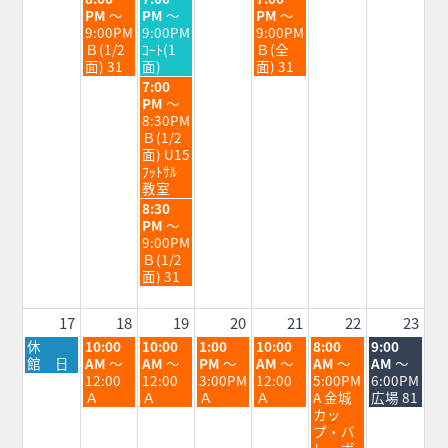
2026
2026
2026
曜
曜
曜
PM
～
PM
～
PM
～
日,
日,
日,
9:00PM
9:00PM
9:00PM
8
8
8
Ｂ(1/2
ｺｰﾄ(1
Ｂ(全
月
月
月
面) 31
面)
面) 31
11th
12th
14th
水
7:00
2026
2026
2026
曜
PM
～
日,
8:30PM
8
Ｂ(1/2
月
面) U15
12th
ﾌｯﾄｻﾙ
2026
教室
水
8:30
曜
PM
～
日,
9:00PM
8
Ｂ(1/2
月
面) 31
12th
2026
17
18
19
20
21
22
23
月
火
水
木
金
土
日
休
10:00
10:00
1:00
10:00
8:00
9:00
曜
曜
曜
曜
曜
曜
曜
館 日
AM
～
AM
～
PM
～
AM
～
AM
～
AM
～
日,
日,
日,
日,
日,
日,
日,
12:00
12:00
3:00PM
12:00
5:00PM
6:00PM
8
8
8
8
8
8
8
Ａ
Ａ
Ａ
Ａ
A 金城
広場 81
月
月
月
月
月
月
月
カッ
17th
18th
19th
20th
21st
22nd
23rd
プ・バ
2026
2026
2026
2026
2026
2026
2026
レーボ