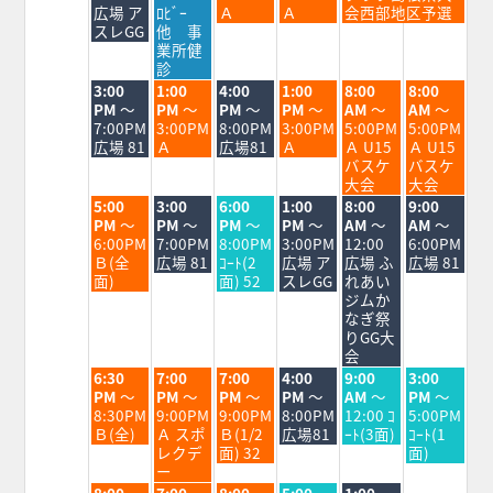
8
8
8
8
8
8
広場 ア
ﾛﾋﾞｰ
Ａ
Ａ
会西部地区予選
月
月
月
月
月
月
スレGG
他 事
24th
25th
26th
27th
28th
29th
業所健
2026
2026
2026
2026
2026
2026
診
火
水
木
金
土
日
3:00
1:00
4:00
1:00
8:00
8:00
曜
曜
曜
曜
曜
曜
PM
～
PM
～
PM
～
PM
～
AM
～
AM
～
日,
日,
日,
日,
日,
日,
7:00PM
3:00PM
8:00PM
3:00PM
5:00PM
5:00PM
8
8
8
8
8
8
広場 81
Ａ
広場81
Ａ
Ａ U15
Ａ U15
月
月
月
月
月
月
バスケ
バスケ
25th
26th
27th
28th
29th
30th
大会
大会
2026
2026
2026
2026
2026
2026
火
水
木
金
土
日
5:00
3:00
6:00
1:00
8:00
9:00
曜
曜
曜
曜
曜
曜
PM
～
PM
～
PM
～
PM
～
AM
～
AM
～
日,
日,
日,
日,
日,
日,
6:00PM
7:00PM
8:00PM
3:00PM
12:00
6:00PM
8
8
8
8
8
8
Ｂ(全
広場 81
ｺｰﾄ(2
広場 ア
広場 ふ
広場 81
月
月
月
月
月
月
面)
面) 52
スレGG
れあい
25th
26th
27th
28th
29th
30th
ジムか
2026
2026
2026
2026
2026
2026
なぎ祭
りGG大
会
火
水
木
金
土
日
6:30
7:00
7:00
4:00
9:00
3:00
曜
曜
曜
曜
曜
曜
PM
～
PM
～
PM
～
PM
～
AM
～
PM
～
日,
日,
日,
日,
日,
日,
8:30PM
9:00PM
9:00PM
8:00PM
12:00 ｺ
5:00PM
8
8
8
8
8
8
Ｂ(全)
Ａ スポ
Ｂ(1/2
広場81
ｰﾄ(3面)
ｺｰﾄ(1
月
月
月
月
月
月
レクデ
面) 32
面)
25th
26th
27th
28th
29th
30th
ー
2026
2026
2026
2026
2026
2026
火
水
木
金
土
8:00
7:00
8:00
5:00
1:00