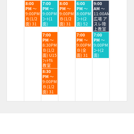
火
水
木
金
土
8:00
7:00
8:00
6:00
9:00
曜
曜
曜
曜
曜
PM
～
PM
～
PM
～
PM
～
AM
～
日,
日,
日,
日,
日,
9:00PM
9:00PM
9:00PM
8:00PM
11:00AM
9
9
9
9
9
Ｂ(1/2
ｺｰﾄ(1
Ｂ(1/2
ｺｰﾄ(2
広場 ア
月
月
月
月
月
面) 31
面)
面) 31
面) 52
スレ陸
1st
2nd
3rd
4th
5th
上教室
2026
2026
2026
2026
2026
水
金
土
7:00
7:00
7:00
曜
曜
曜
PM
～
PM
～
PM
～
日,
日,
日,
8:30PM
9:00PM
9:00PM
9
9
9
Ｂ(1/2
Ｂ(全
ｺｰﾄ(2
月
月
月
面) U15
面) 31
面)
2nd
4th
5th
ﾌｯﾄｻﾙ
2026
2026
2026
教室
水
8:30
曜
PM
～
日,
9:00PM
9
Ｂ(1/2
月
面) 31
2nd
2026