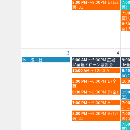
月
月
日,
日,
火
水
8:00 PM
～9:00PM Ｂ(1/2
7:0
28th
29th
7
7
曜
曜
面) 31
面)
2026
202
月
月
日,
日,
水
7:0
28th
29th
7
7
曜
面) 
2026
202
月
月
日,
水
8:3
28th
29th
7
曜
面) 
2026
202
月
日,
29th
7
202
月
29th
3
4
202
月
火
水
休 館 日
9:00 AM
～5:00PM 広場
9:0
曜
曜
曜
JA全農ドローン講習会
JA
日,
日,
日,
火
水
10:00 AM
～12:00 Ａ
9:4
8
8
8
曜
曜
室/
月
月
月
日,
日,
火
水
5:00 PM
～6:00PM Ｂ(全
10:
3rd
4th
5th
8
8
曜
曜
面)
2026
2026
202
月
月
日,
日,
火
水
6:30 PM
～8:30PM Ｂ(全)
1:0
4th
5th
8
8
曜
曜
室/ﾛ
2026
202
月
月
日,
日,
火
水
7:00 PM
～9:00PM Ａ
7:0
4th
5th
8
8
曜
曜
ポレ
2026
202
月
月
日,
日,
火
水
8:00 PM
～9:00PM Ｂ(1/2
7:0
4th
5th
8
8
曜
曜
面) 31
面) 
2026
202
月
月
日,
日,
水
7:0
4th
5th
8
8
曜
面)