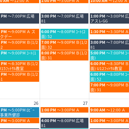
木
金
00 AM
～12:00 Ａ
1:00 PM
～3:00PM Ａ
10:00 AM
～12:00 Ａ
6
曜
曜
日,
日,
8
8
木
金
0 PM
～7:00PM 広場
3:00 PM
～7:00PM 広場
1:00 PM
～3:00PM 
月
月
曜
曜
81
アスレGG
20th
21st
日,
日,
6
2026
2026
8
8
木
金
0 PM
～9:00PM Ａ ス
6:00 PM
～8:00PM ｺｰﾄ(2
1:30 PM
～3:30PM Ａ
月
月
曜
曜
クデー
面) 52
20th
21st
日,
日,
木
金
0 PM
～9:00PM Ｂ(1/2
7:00 PM
～9:00PM Ｂ(1/2
3:00 PM
～7:00PM 
6
2026
2026
8
8
曜
曜
32
面) 32
81
月
月
日,
日,
木
金
0 PM
～9:00PM ｺｰﾄ(1
8:00 PM
～9:00PM Ｂ(1/2
5:00 PM
～7:00PM ｺｰ
20th
21st
8
8
曜
曜
面) 31
面)
6
2026
2026
月
月
日,
日,
金
0 PM
～8:30PM Ｂ(1/2
6:00 PM
～8:30PM Ｂ
20th
21st
8
8
曜
U15ﾌｯﾄｻﾙ教室
面) U12ﾌｯﾄｻﾙ教室
6
2026
2026
月
月
日,
金
0 PM
～9:00PM Ｂ(1/2
6:00 PM
～8:00PM ｺｰ
20th
21st
8
曜
31
面) 52
6
2026
2026
月
日,
金
7:00 PM
～9:00PM 
21st
8
曜
面) 31
6
2026
月
日,
21st
8
26
27
6
2026
月
21st
木
金
0 PM
～5:00PM ﾛﾋﾞｰ
1:00 PM
～3:00PM Ａ
9:00 AM
～12:00 Ａ
2026
曜
曜
事業所健診
日,
日,
木
金
0 PM
～3:00PM Ａ
4:00 PM
～8:00PM 広場
1:00 PM
～3:00PM Ａ
8
8
曜
曜
81