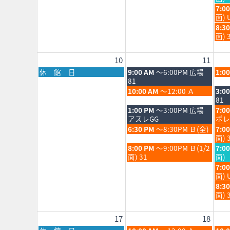
2026
202
月
月
日,
水
7:0
4th
5th
8
曜
面) 
2026
202
月
日,
水
8:3
5th
8
曜
面) 
202
月
日,
5th
8
10
11
202
月
5th
月
火
水
休 館 日
9:00 AM
～6:00PM 広場
1:0
202
曜
曜
曜
81
日,
日,
日,
火
水
10:00 AM
～12:00 Ａ
3:0
8
8
8
曜
曜
81
月
月
月
日,
日,
火
水
1:00 PM
～3:00PM 広場
7:0
10th
11th
12th
8
8
曜
曜
アスレGG
ポレ
2026
2026
202
月
月
日,
日,
火
水
6:30 PM
～8:30PM Ｂ(全)
7:0
11th
12th
8
8
曜
曜
面) 
2026
202
月
月
日,
日,
火
水
8:00 PM
～9:00PM Ｂ(1/2
7:0
11th
12th
8
8
曜
曜
面) 31
面)
2026
202
月
月
日,
日,
水
7:0
11th
12th
8
8
曜
面) 
2026
202
月
月
日,
水
8:3
11th
12th
8
曜
面) 
2026
202
月
日,
12th
8
17
18
202
月
12th