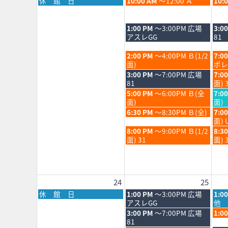
月
火
水
休 館 日
10:00 AM
～12:00 Ａ
10:
202
曜
曜
曜
日,
日,
日,
8
8
8
火
水
1:00 PM
～3:00PM 広場
3:0
月
月
月
曜
曜
アスレGG
81
17th
18th
19th
日,
日,
2026
2026
202
8
8
火
水
2:00 PM
～4:00PM Ｂ(1/2
7:0
月
月
曜
曜
面)
ポレ
18th
19th
日,
日,
火
水
3:00 PM
～7:00PM 広場
7:0
2026
202
8
8
曜
曜
81
面) 
月
月
日,
日,
火
水
5:00 PM
～6:00PM Ｂ(全
7:0
18th
19th
8
8
曜
曜
面)
面)
2026
202
月
月
日,
日,
火
水
6:30 PM
～8:30PM Ｂ(全)
7:0
18th
19th
8
8
曜
曜
面) 
2026
202
月
月
日,
日,
火
水
8:00 PM
～9:00PM Ｂ(1/2
8:3
18th
19th
8
8
曜
曜
面) 31
面) 
2026
202
月
月
日,
日,
18th
19th
8
8
2026
202
月
月
18th
19th
24
25
2026
202
月
火
水
休 館 日
1:00 PM
～3:00PM 広場
1:0
曜
曜
曜
アスレGG
他 
日,
日,
日,
火
水
3:00 PM
～7:00PM 広場
1:0
8
8
8
曜
曜
81