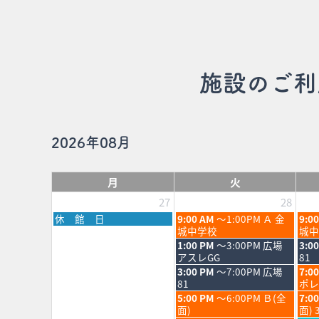
施設のご利
2026年08月
月
火
27
28
月
火
水
休 館 日
9:00 AM
～1:00PM Ａ 金
9:0
曜
曜
曜
城中学校
城中
日,
日,
日,
火
水
1:00 PM
～3:00PM 広場
3:0
7
7
7
曜
曜
アスレGG
81
月
月
月
日,
日,
火
水
3:00 PM
～7:00PM 広場
7:0
27th
28th
29th
7
7
曜
曜
81
ポレ
2026
2026
202
月
月
日,
日,
火
水
5:00 PM
～6:00PM Ｂ(全
7:0
28th
29th
7
7
曜
曜
面)
面) 
2026
202