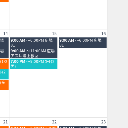
2026
14
15
16
土
日
広場
9:00 AM
～6:00PM 広場
9:00 AM
～6:00PM 広場
曜
曜
81
81
日,
日,
土
広場
9:00 AM
～11:00AM 広場
8
8
曜
アスレ陸上教室
月
月
日,
土
(1/2
7:00 PM
～9:00PM ｺｰﾄ(2
15th
16th
8
曜
面)
2026
2026
月
日,
ﾄ(2
15th
8
2026
月
Ｂ(全
15th
2026
21
22
23