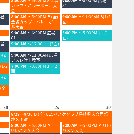
土
日
8:00 AM
～5:00PM A 金城
9:00 AM
～6:00PM 広場
曜
曜
カップ・バレーボール大
81
日,
日,
会
8
8
土
日
広場
8:00 AM
～5:00PM Ｂ(全)
9:00 AM
～11:00AM B(1/2
月
月
曜
曜
金城カップ・バレーボー
面)
22nd
23rd
日,
日,
ル大会
2026
2026
8
8
土
日
9:00 AM
～6:00PM 広場
3:00 PM
～5:00PM ｺｰﾄ(1
月
月
曜
曜
81
面)
22nd
23rd
日,
日,
土
広場
9:00 AM
～12:00 ｺｰﾄ(3面)
2026
2026
8
8
曜
月
月
日,
土
ﾄ(2
9:00 AM
～11:00AM 広場
22nd
23rd
8
曜
アスレ陸上教室
2026
2026
月
日,
土
(1/2
7:00 PM
～9:00PM ｺｰﾄ(2
22nd
8
曜
面)
2026
月
日,
ﾄ(2
22nd
8
2026
月
Ｂ(全
22nd
2026
28
29
30
土
8/29～8/30 Ｂ(全) U15バスケクラブ島根県大会西部
曜
地区予選
日,
土
日
8:00 AM
～5:00PM Ａ
8:00 AM
～5:00PM Ａ U15
8
曜
曜
U15バスケ大会
バスケ大会