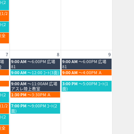
月
日,
ﾄ(2
1st
8
2026
月
(1/2
1st
2026
ﾄ(2
Ｂ(全
7
8
9
土
日
広場
9:00 AM
～6:00PM 広場
9:00 AM
～6:00PM 広場
曜
曜
会
81
81
日,
日,
土
日
9:00 AM
～12:00 ｺｰﾄ(3面)
9:00 AM
～4:00PM Ａ
8
8
曜
曜
月
月
日,
日,
土
日
9:00 AM
～11:00AM 広場
3:00 PM
～5:00PM ｺｰﾄ(1
8th
9th
8
8
曜
曜
アスレ陸上教室
面)
2026
2026
月
月
日,
日,
土
ﾄ(2
1:30 PM
～3:30PM Ａ
8th
9th
8
8
曜
2026
2026
月
月
日,
土
(1/2
7:00 PM
～9:00PM ｺｰﾄ(2
8th
9th
8
曜
面)
2026
2026
月
日,
ﾄ(2
8th
8
2026
月
Ｂ(全
8th