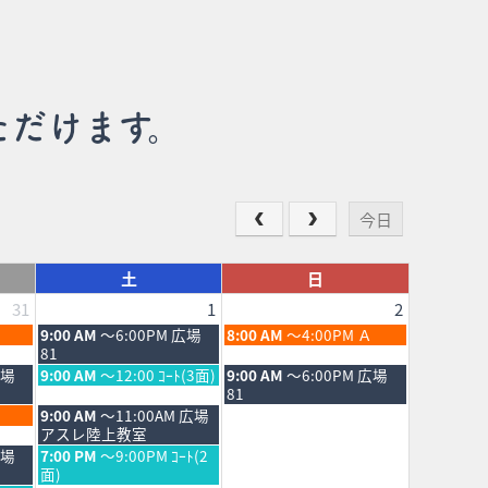
ただけます。
今日
土
日
31
1
2
土
日
9:00 AM
～6:00PM 広場
8:00 AM
～4:00PM Ａ
曜
曜
81
日,
日,
土
日
広場
9:00 AM
～12:00 ｺｰﾄ(3面)
9:00 AM
～6:00PM 広場
8
8
曜
曜
81
月
月
日,
日,
土
9:00 AM
～11:00AM 広場
1st
2nd
8
8
曜
アスレ陸上教室
2026
2026
月
月
日,
土
広場
7:00 PM
～9:00PM ｺｰﾄ(2
1st
2nd
8
曜
面)
2026
2026