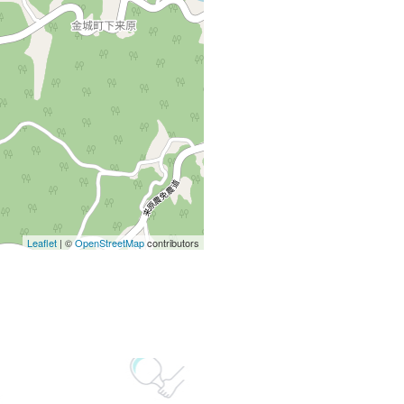
Leaflet
| ©
OpenStreetMap
contributors