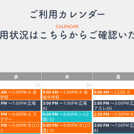
ご利用カレンダー
CALENDAR
用状況はこちらからご確認い
水
木
金
29
30
木
金
0 AM
～1:00PM Ａ 金
9:00 AM
～1:00PM Ａ 金
9:00 AM
～12:00 Ａ
曜
曜
学校
城中学校
日,
日,
木
金
0 PM
～7:00PM 広場
3:00 PM
～7:00PM 広場
1:00 PM
～3:00PM 
7
7
曜
曜
81
アスレGG
月
月
日,
日,
木
金
0 PM
～9:00PM Ａ ス
6:00 PM
～8:00PM ｺｰﾄ(2
1:30 PM
～3:30PM Ａ
30th
31st
7
7
曜
曜
クデー
面) 52
6
2026
2026
月
月
日,
日,
木
金
0 PM
～9:00PM Ｂ(1/2
8:00 PM
～9:00PM Ｂ(1/2
3:00 PM
～7:00PM 
30th
31st
7
7
曜
曜
32
面) 31
81
6
2026
2026