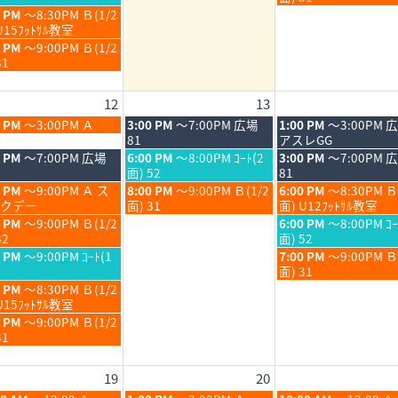
6
2026
2026
月
月
日,
0 PM
～8:30PM Ｂ(1/2
6th
7th
8
U15ﾌｯﾄｻﾙ教室
6
2026
2026
月
0 PM
～9:00PM Ｂ(1/2
7th
31
6
2026
12
13
6
木
金
0 PM
～3:00PM Ａ
3:00 PM
～7:00PM 広場
1:00 PM
～3:00PM 
6
曜
曜
81
アスレGG
日,
日,
木
金
0 PM
～7:00PM 広場
6:00 PM
～8:00PM ｺｰﾄ(2
3:00 PM
～7:00PM 
8
8
曜
曜
面) 52
81
月
月
日,
日,
木
金
0 PM
～9:00PM Ａ ス
8:00 PM
～9:00PM Ｂ(1/2
6:00 PM
～8:30PM Ｂ
13th
14th
8
8
曜
曜
クデー
面) 31
面) U12ﾌｯﾄｻﾙ教室
6
2026
2026
月
月
日,
日,
金
0 PM
～9:00PM Ｂ(1/2
6:00 PM
～8:00PM ｺｰ
13th
14th
8
8
曜
32
面) 52
6
2026
2026
月
月
日,
金
0 PM
～9:00PM ｺｰﾄ(1
7:00 PM
～9:00PM 
13th
14th
8
曜
面) 31
6
2026
2026
月
日,
0 PM
～8:30PM Ｂ(1/2
14th
8
U15ﾌｯﾄｻﾙ教室
6
2026
月
0 PM
～9:00PM Ｂ(1/2
14th
31
6
2026
19
20
6