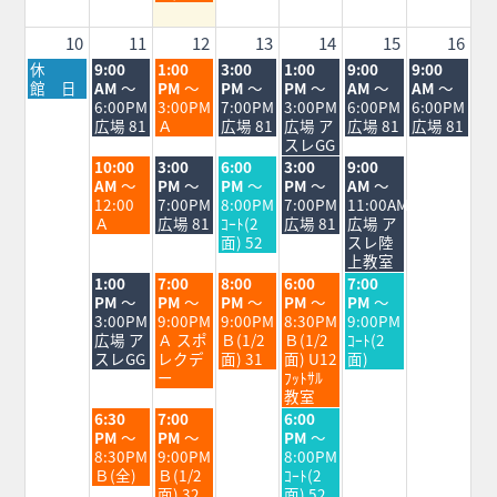
5th
2026
10
11
12
13
14
15
16
月
火
水
木
金
土
日
休
9:00
1:00
3:00
1:00
9:00
9:00
曜
曜
曜
曜
曜
曜
曜
館 日
AM
～
PM
～
PM
～
PM
～
AM
～
AM
～
日,
日,
日,
日,
日,
日,
日,
6:00PM
3:00PM
7:00PM
3:00PM
6:00PM
6:00PM
8
8
8
8
8
8
8
広場 81
Ａ
広場 81
広場 ア
広場 81
広場 81
月
月
月
月
月
月
月
スレGG
10th
11th
12th
13th
14th
15th
16th
火
水
木
金
土
10:00
3:00
6:00
3:00
9:00
2026
2026
2026
2026
2026
2026
2026
曜
曜
曜
曜
曜
AM
～
PM
～
PM
～
PM
～
AM
～
日,
日,
日,
日,
日,
12:00
7:00PM
8:00PM
7:00PM
11:00AM
8
8
8
8
8
Ａ
広場 81
ｺｰﾄ(2
広場 81
広場 ア
月
月
月
月
月
面) 52
スレ陸
11th
12th
13th
14th
15th
上教室
2026
2026
2026
2026
2026
火
水
木
金
土
1:00
7:00
8:00
6:00
7:00
曜
曜
曜
曜
曜
PM
～
PM
～
PM
～
PM
～
PM
～
日,
日,
日,
日,
日,
3:00PM
9:00PM
9:00PM
8:30PM
9:00PM
8
8
8
8
8
広場 ア
Ａ スポ
Ｂ(1/2
Ｂ(1/2
ｺｰﾄ(2
月
月
月
月
月
スレGG
レクデ
面) 31
面) U12
面)
11th
12th
13th
14th
15th
ー
ﾌｯﾄｻﾙ
2026
2026
2026
2026
2026
教室
火
水
金
6:30
7:00
6:00
曜
曜
曜
PM
～
PM
～
PM
～
日,
日,
日,
8:30PM
9:00PM
8:00PM
8
8
8
Ｂ(全)
Ｂ(1/2
ｺｰﾄ(2
月
月
月
面) 32
面) 52