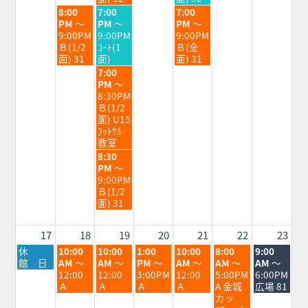
11th
12th
14th
火
水
金
8:00
7:00
7:00
2026
2026
2026
曜
曜
曜
PM
～
PM
～
PM
～
日,
日,
日,
9:00PM
9:00PM
9:00PM
8
8
8
Ｂ(1/2
ｺｰﾄ(1
Ｂ(全
月
月
月
面) 31
面)
面) 31
11th
12th
14th
水
7:00
2026
2026
2026
曜
PM
～
日,
8:30PM
8
Ｂ(1/2
月
面) U15
12th
ﾌｯﾄｻﾙ
2026
教室
水
8:30
曜
PM
～
日,
9:00PM
8
Ｂ(1/2
月
面) 31
12th
2026
17
18
19
20
21
22
23
月
火
水
木
金
土
日
休
10:00
10:00
1:00
10:00
8:00
9:00
曜
曜
曜
曜
曜
曜
曜
館 日
AM
～
AM
～
PM
～
AM
～
AM
～
AM
～
日,
日,
日,
日,
日,
日,
日,
12:00
12:00
3:00PM
12:00
5:00PM
6:00PM
8
8
8
8
8
8
8
Ａ
Ａ
Ａ
Ａ
A 金城
広場 81
月
月
月
月
月
月
月
カッ