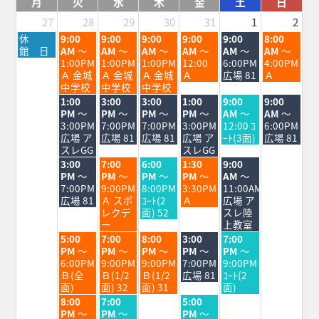
月
火
水
木
金
土
日
27
28
29
30
31
1
2
月
火
水
木
金
土
日
休
9:00
9:00
9:00
9:00
9:00
8:00
曜
曜
曜
曜
曜
曜
曜
館 日
AM
～
AM
～
AM
～
AM
～
AM
～
AM
～
日,
日,
日,
日,
日,
日,
日,
1:00PM
1:00PM
1:00PM
12:00
6:00PM
4:00PM
7
7
7
7
7
8
8
Ａ 金城
Ａ 金城
Ａ 金城
Ａ
広場 81
Ａ
月
月
月
月
月
月
月
中学校
中学校
中学校
27th
28th
29th
30th
31st
1st
2nd
火
水
木
金
土
日
1:00
3:00
3:00
1:00
9:00
9:00
2026
2026
2026
2026
2026
2026
2026
曜
曜
曜
曜
曜
曜
PM
～
PM
～
PM
～
PM
～
AM
～
AM
～
日,
日,
日,
日,
日,
日,
3:00PM
7:00PM
7:00PM
3:00PM
12:00 ｺ
6:00PM
7
7
7
7
8
8
広場 ア
広場 81
広場 81
広場 ア
ｰﾄ(3面)
広場 81
月
月
月
月
月
月
スレGG
スレGG
28th
29th
30th
31st
1st
2nd
火
水
木
金
土
3:00
7:00
6:00
1:30
9:00
2026
2026
2026
2026
2026
2026
曜
曜
曜
曜
曜
PM
～
PM
～
PM
～
PM
～
AM
～
日,
日,
日,
日,
日,
7:00PM
9:00PM
8:00PM
3:30PM
11:00AM
7
7
7
7
8
広場 81
Ａ スポ
ｺｰﾄ(2
Ａ
広場 ア
月
月
月
月
月
レクデ
面) 52
スレ陸
28th
29th
30th
31st
1st
ー
上教室
2026
2026
2026
2026
2026
火
水
木
金
土
5:00
7:00
8:00
3:00
7:00
曜
曜
曜
曜
曜
PM
～
PM
～
PM
～
PM
～
PM
～
日,
日,
日,
日,
日,
6:00PM
9:00PM
9:00PM
7:00PM
9:00PM
7
7
7
7
8
Ｂ(全
Ｂ(1/2
Ｂ(1/2
広場 81
ｺｰﾄ(2
月
月
月
月
月
面)
面) 32
面) 31
面)
28th
29th
30th
31st
1st
火
水
金
8:00
7:00
5:00
2026
2026
2026
2026
2026
曜
曜
曜
PM
～
PM
～
PM
～