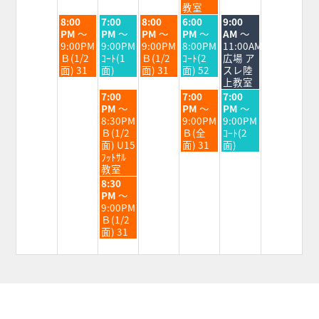
2026
2026
2026
2026
2026
教室
火
水
木
金
土
8:00
7:00
8:00
6:00
9:00
曜
曜
曜
曜
曜
PM
～
PM
～
PM
～
PM
～
AM
～
日,
日,
日,
日,
日,
9:00PM
9:00PM
9:00PM
8:00PM
11:00AM
9
9
9
9
9
Ｂ(1/2
ｺｰﾄ(1
Ｂ(1/2
ｺｰﾄ(2
広場 ア
月
月
月
月
月
面) 31
面)
面) 31
面) 52
スレ陸
1st
2nd
3rd
4th
5th
上教室
2026
2026
2026
2026
2026
水
金
土
7:00
7:00
7:00
曜
曜
曜
PM
～
PM
～
PM
～
日,
日,
日,
8:30PM
9:00PM
9:00PM
9
9
9
Ｂ(1/2
Ｂ(全
ｺｰﾄ(2
月
月
月
面) U15
面) 31
面)
2nd
4th
5th
ﾌｯﾄｻﾙ
2026
2026
2026
教室
水
8:30
曜
PM
～
日,
9:00PM
9
Ｂ(1/2
月
面) 31
2nd
2026