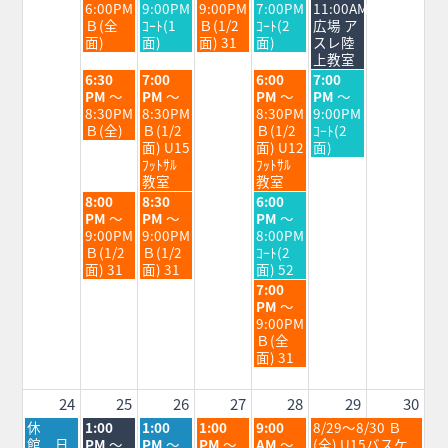
日,
日,
日,
日,
日,
6:00PM
9:00PM
9:00PM
7:00PM
11:00AM
8
8
8
8
8
Ｂ(全
ｺｰﾄ(1
Ｂ(1/2
ｺｰﾄ(2
広場 ア
月
月
月
月
月
面)
面)
面) 31
面)
スレ陸
18th
19th
20th
21st
22nd
上教室
2026
2026
2026
2026
2026
火
水
金
土
6:30
7:00
6:00
7:00
曜
曜
曜
曜
PM
～
PM
～
PM
～
PM
～
日,
日,
日,
日,
8:30PM
8:30PM
8:30PM
9:00PM
8
8
8
8
Ｂ(全)
Ｂ(1/2
Ｂ(1/2
ｺｰﾄ(2
月
月
月
月
面) U15
面) U12
面)
18th
19th
21st
22nd
ﾌｯﾄｻﾙ
ﾌｯﾄｻﾙ
2026
2026
2026
2026
教室
教室
火
水
金
8:00
8:30
6:00
曜
曜
曜
PM
～
PM
～
PM
～
日,
日,
日,
9:00PM
9:00PM
8:00PM
8
8
8
Ｂ(1/2
Ｂ(1/2
ｺｰﾄ(2
月
月
月
面) 31
面) 31
面) 52
18th
19th
21st
金
7:00
2026
2026
2026
曜
PM
～
日,
9:00PM
8
Ｂ(全
月
面) 31
21st
2026
24
25
26
27
28
29
30
月
火
水
木
金
土
休
1:00
1:00
1:00
9:00
8/29～8/30 Ｂ
曜
曜
曜
曜
曜
曜
館 日
PM
～
PM
～
PM
～
AM
～
(全) U15バスケ