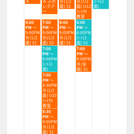
8
8
8
8
8
Ａ
Ａ スポ
Ｂ(1/2
Ｂ(1/2
ｺｰﾄ(2
月
月
月
月
月
レクデ
面) 32
面) U12
面)
4th
5th
6th
7th
8th
ー
ﾌｯﾄｻﾙ
2026
2026
2026
2026
2026
教室
火
水
木
金
8:00
7:00
8:00
6:00
曜
曜
曜
曜
PM
～
PM
～
PM
～
PM
～
日,
日,
日,
日,
9:00PM
9:00PM
9:00PM
8:00PM
8
8
8
8
Ｂ(1/2
Ｂ(1/2
Ｂ(1/2
ｺｰﾄ(2
月
月
月
月
面) 31
面) 32
面) 31
面) 52
4th
5th
6th
7th
水
金
7:00
7:00
2026
2026
2026
2026
曜
曜
PM
～
PM
～
日,
日,
9:00PM
9:00PM
8
8
ｺｰﾄ(1
Ｂ(全
月
月
面)
面) 31
5th
7th
水
7:00
2026
2026
曜
PM
～
日,
8:30PM
8
Ｂ(1/2
月
面) U15
5th
ﾌｯﾄｻﾙ
2026
教室
水
8:30
曜
PM
～
日,
9:00PM
8
Ｂ(1/2
月
面) 31