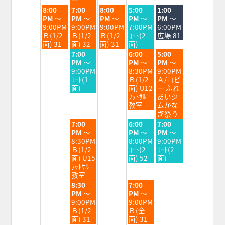
2026
2026
2026
2026
2026
2026
火
水
木
金
土
8:00
7:00
8:00
5:00
1:00
曜
曜
曜
曜
曜
PM
～
PM
～
PM
～
PM
～
PM
～
日,
日,
日,
日,
日,
9:00PM
9:00PM
9:00PM
7:00PM
6:00PM
8
8
8
8
8
Ｂ(1/2
Ｂ(1/2
Ｂ(1/2
ｺｰﾄ(2
広場 81
月
月
月
月
月
面) 31
面) 32
面) 31
面)
25th
26th
27th
28th
29th
水
金
土
7:00
6:00
5:00
2026
2026
2026
2026
2026
曜
曜
曜
PM
～
PM
～
PM
～
日,
日,
日,
9:00PM
8:30PM
9:00PM
8
8
8
ｺｰﾄ(1
Ｂ(1/2
Ａ/ロビ
月
月
月
面)
面) U12
ー ふれ
26th
28th
29th
ﾌｯﾄｻﾙ
あいジ
2026
2026
2026
教室
ムかな
ぎ祭り
水
金
土
7:00
6:00
7:00
曜
曜
曜
PM
～
PM
～
PM
～
日,
日,
日,
8:30PM
8:00PM
9:00PM
8
8
8
Ｂ(1/2
ｺｰﾄ(2
ｺｰﾄ(2
月
月
月
面) U15
面) 52
面)
26th
28th
29th
ﾌｯﾄｻﾙ
2026
2026
2026
教室
水
金
8:30
7:00
曜
曜
PM
～
PM
～
日,
日,
9:00PM
9:00PM
8
8
Ｂ(1/2
Ｂ(全
月
月
面) 31
面) 31