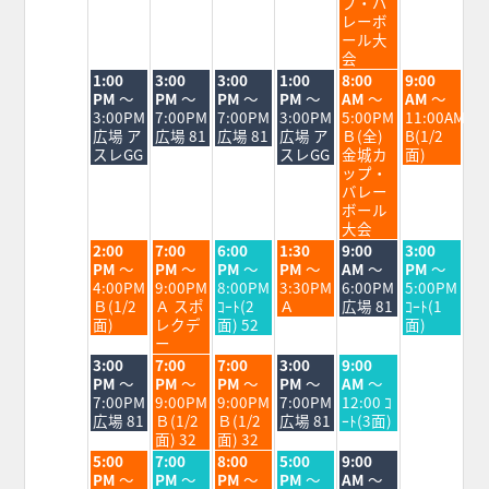
17th
18th
19th
20th
21st
22nd
23rd
プ・バ
2026
2026
2026
2026
2026
2026
2026
レーボ
ール大
会
火
水
木
金
土
日
1:00
3:00
3:00
1:00
8:00
9:00
曜
曜
曜
曜
曜
曜
PM
～
PM
～
PM
～
PM
～
AM
～
AM
～
日,
日,
日,
日,
日,
日,
3:00PM
7:00PM
7:00PM
3:00PM
5:00PM
11:00AM
8
8
8
8
8
8
広場 ア
広場 81
広場 81
広場 ア
Ｂ(全)
B(1/2
月
月
月
月
月
月
スレGG
スレGG
金城カ
面)
18th
19th
20th
21st
22nd
23rd
ップ・
2026
2026
2026
2026
2026
2026
バレー
ボール
大会
火
水
木
金
土
日
2:00
7:00
6:00
1:30
9:00
3:00
曜
曜
曜
曜
曜
曜
PM
～
PM
～
PM
～
PM
～
AM
～
PM
～
日,
日,
日,
日,
日,
日,
4:00PM
9:00PM
8:00PM
3:30PM
6:00PM
5:00PM
8
8
8
8
8
8
Ｂ(1/2
Ａ スポ
ｺｰﾄ(2
Ａ
広場 81
ｺｰﾄ(1
月
月
月
月
月
月
面)
レクデ
面) 52
面)
18th
19th
20th
21st
22nd
23rd
ー
2026
2026
2026
2026
2026
2026
火
水
木
金
土
3:00
7:00
7:00
3:00
9:00
曜
曜
曜
曜
曜
PM
～
PM
～
PM
～
PM
～
AM
～
日,
日,
日,
日,
日,
7:00PM
9:00PM
9:00PM
7:00PM
12:00 ｺ
8
8
8
8
8
広場 81
Ｂ(1/2
Ｂ(1/2
広場 81
ｰﾄ(3面)
月
月
月
月
月
面) 32
面) 32
18th
19th
20th
21st
22nd
火
水
木
金
土
5:00
7:00
8:00
5:00
9:00
2026
2026
2026
2026
2026
曜
曜
曜
曜
曜
PM
～
PM
～
PM
～
PM
～
AM
～