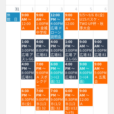
26th
28th
2026
2026
31
1
2
3
4
5
6
月
火
水
木
金
土
休
9:00
9:00
12:00
9:00
9/5～9/6 Ｂ(全)
曜
曜
曜
曜
曜
曜
館 日
AM
～
AM
～
PM
～
AM
～
U15バスケ・
日,
日,
日,
日,
日,
日,
12:00
1:00PM
4:00PM
12:00
TWO UP杯・秋
8
9
9
9
9
9
Ａ
Ａ 金城
広場 ド
Ａ
季大会
月
月
月
月
月
月
中学校
ローン
31st
1st
2nd
3rd
4th
5th
説明会
2026
2026
2026
2026
2026
2026
火
水
木
金
土
日
1:00
4:00
4:00
1:00
9:00
9:00
曜
曜
曜
曜
曜
曜
PM
～
PM
～
PM
～
PM
～
AM
～
AM
～
日,
日,
日,
日,
日,
日,
3:00PM
8:00PM
8:00PM
3:00PM
6:00PM
6:00PM
9
9
9
9
9
9
広場 ア
広場81
広場81
広場 ア
広場 81
広場 81
月
月
月
月
月
月
スレGG
スレGG
1st
2nd
3rd
4th
5th
6th
火
水
木
金
土
日
4:00
7:00
6:00
4:00
9:00
9:00
2026
2026
2026
2026
2026
2026
曜
曜
曜
曜
曜
曜
PM
～
PM
～
PM
～
PM
～
AM
～
AM
～
日,
日,
日,
日,
日,
日,
8:00PM
9:00PM
8:00PM
8:00PM
4:00PM
5:00PM
9
9
9
9
9
9
広場81
Ａ スポ
ｺｰﾄ(2
広場81
ｺｰﾄ(4
Ａ 五風
月
月
月
月
月
月
レクデ
面) 52
面)
会
1st
2nd
3rd
4th
5th
6th
ー
2026
2026
2026
2026
2026
2026
火
水
木
金
土
6:30
7:00
7:00
6:00
9:00
曜
曜
曜
曜
曜
PM
～
PM
～
PM
～
PM
～
AM
～
日,
日,
日,
日,
日,
8:30PM
9:00PM
9:00PM
8:30PM
12:00
9
9
9
9
9
Ｂ(全)
Ｂ(1/2
Ｂ(1/2
Ｂ(1/2
Ａ
月
月
月
月
月
面) 32
面) 32
面) U12
1st
2nd
3rd
4th
5th
ﾌｯﾄｻﾙ