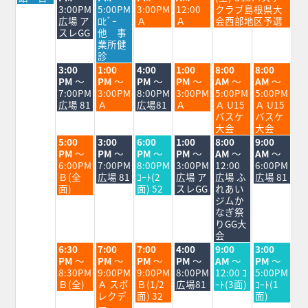
日,
日,
日,
日,
日,
日,
3:00PM
5:00PM
3:00PM
12:00
クラブ島根県大
8
8
8
8
8
8
広場 ア
ﾛﾋﾞｰ
Ａ
Ａ
会西部地区予選
月
月
月
月
月
月
スレGG
他 事
24th
25th
26th
27th
28th
29th
業所健
2026
2026
2026
2026
2026
2026
診
火
水
木
金
土
日
3:00
1:00
4:00
1:00
8:00
8:00
曜
曜
曜
曜
曜
曜
PM
～
PM
～
PM
～
PM
～
AM
～
AM
～
日,
日,
日,
日,
日,
日,
7:00PM
3:00PM
8:00PM
3:00PM
5:00PM
5:00PM
8
8
8
8
8
8
広場 81
Ａ
広場81
Ａ
Ａ U15
Ａ U15
月
月
月
月
月
月
バスケ
バスケ
25th
26th
27th
28th
29th
30th
大会
大会
2026
2026
2026
2026
2026
2026
火
水
木
金
土
日
5:00
3:00
6:00
1:00
8:00
9:00
曜
曜
曜
曜
曜
曜
PM
～
PM
～
PM
～
PM
～
AM
～
AM
～
日,
日,
日,
日,
日,
日,
6:00PM
7:00PM
8:00PM
3:00PM
12:00
6:00PM
8
8
8
8
8
8
Ｂ(全
広場 81
ｺｰﾄ(2
広場 ア
広場 ふ
広場 81
月
月
月
月
月
月
面)
面) 52
スレGG
れあい
25th
26th
27th
28th
29th
30th
ジムか
2026
2026
2026
2026
2026
2026
なぎ祭
りGG大
会
火
水
木
金
土
日
6:30
7:00
7:00
4:00
9:00
3:00
曜
曜
曜
曜
曜
曜
PM
～
PM
～
PM
～
PM
～
AM
～
PM
～
日,
日,
日,
日,
日,
日,
8:30PM
9:00PM
9:00PM
8:00PM
12:00 ｺ
5:00PM
8
8
8
8
8
8
Ｂ(全)
Ａ スポ
Ｂ(1/2
広場81
ｰﾄ(3面)
ｺｰﾄ(1
月
月
月
月
月
月
レクデ
面) 32
面)
25th
26th
27th
28th
29th
30th
ー