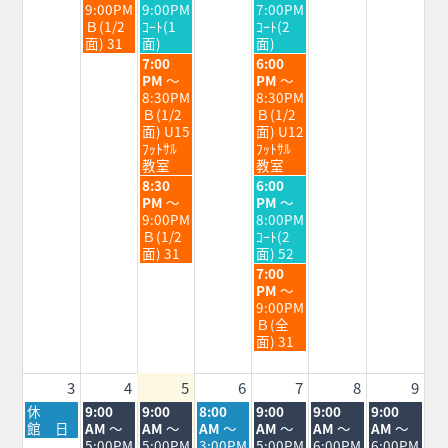
日,
日,
日,
9:00PM
9:00PM
7:00PM
7
7
7
Ｂ(1/2
ｺｰﾄ(1
ｺｰﾄ(2
月
月
月
面) 31
面)
面)
28th
29th
31st
水
金
7:00
6:00
2026
2026
2026
曜
曜
PM
～
PM
～
日,
日,
8:30PM
8:30PM
7
7
Ｂ(1/2
Ｂ(1/2
月
月
面) U15
面) U12
29th
31st
ﾌｯﾄｻﾙ
ﾌｯﾄｻﾙ
2026
2026
教室
教室
水
金
8:30
6:00
曜
曜
PM
～
PM
～
日,
日,
9:00PM
8:00PM
7
7
Ｂ(1/2
ｺｰﾄ(2
月
月
面) 31
面) 52
29th
31st
金
7:00
2026
2026
曜
PM
～
日,
9:00PM
7
Ｂ(全
月
面) 31
31st
2026
3
4
5
6
7
8
9
月
火
水
木
金
土
日
休
9:00
9:00
8:00
9:00
9:00
9:00
曜
曜
曜
曜
曜
曜
曜
館 日
AM
～
AM
～
AM
～
AM
～
AM
～
AM
～
日,
日,
日,
日,
日,
日,
日,
5:00PM
5:00PM
3:00PM
5:00PM
6:00PM
6:00PM