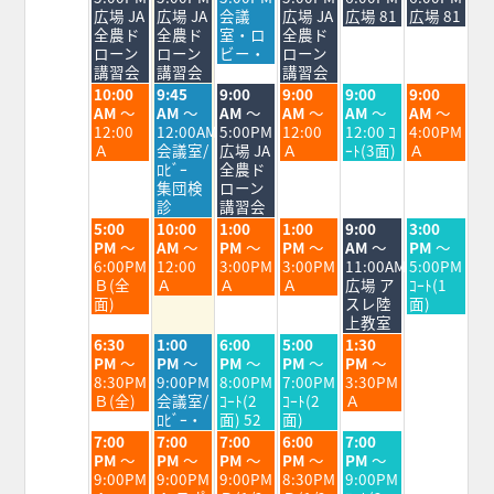
8
8
8
8
8
8
8
広場 JA
広場 JA
会議
広場 JA
広場 81
広場 81
月
月
月
月
月
月
月
全農ド
全農ド
室・ロ
全農ド
3rd
4th
5th
6th
7th
8th
9th
ローン
ローン
ビー・
ローン
2026
2026
2026
2026
2026
2026
2026
講習会
講習会
講習会
火
水
木
金
土
日
10:00
9:45
9:00
9:00
9:00
9:00
曜
曜
曜
曜
曜
曜
AM
～
AM
～
AM
～
AM
～
AM
～
AM
～
日,
日,
日,
日,
日,
日,
12:00
12:00AM
5:00PM
12:00
12:00 ｺ
4:00PM
8
8
8
8
8
8
Ａ
会議室/
広場 JA
Ａ
ｰﾄ(3面)
Ａ
月
月
月
月
月
月
ﾛﾋﾞｰ
全農ド
4th
5th
6th
7th
8th
9th
集団検
ローン
2026
2026
2026
2026
2026
2026
診
講習会
火
水
木
金
土
日
5:00
10:00
1:00
1:00
9:00
3:00
曜
曜
曜
曜
曜
曜
PM
～
AM
～
PM
～
PM
～
AM
～
PM
～
日,
日,
日,
日,
日,
日,
6:00PM
12:00
3:00PM
3:00PM
11:00AM
5:00PM
8
8
8
8
8
8
Ｂ(全
Ａ
Ａ
Ａ
広場 ア
ｺｰﾄ(1
月
月
月
月
月
月
面)
スレ陸
面)
4th
5th
6th
7th
8th
9th
上教室
2026
2026
2026
2026
2026
2026
火
水
木
金
土
6:30
1:00
6:00
5:00
1:30
曜
曜
曜
曜
曜
PM
～
PM
～
PM
～
PM
～
PM
～
日,
日,
日,
日,
日,
8:30PM
9:00PM
8:00PM
7:00PM
3:30PM
8
8
8
8
8
Ｂ(全)
会議室/
ｺｰﾄ(2
ｺｰﾄ(2
Ａ
月
月
月
月
月
ﾛﾋﾞｰ・
面) 52
面)
4th
5th
6th
7th
8th
火
水
木
金
土
7:00
7:00
7:00
6:00
7:00
2026
2026
2026
2026
2026
曜
曜
曜
曜
曜
PM
～
PM
～
PM
～
PM
～
PM
～
日,
日,
日,
日,
日,
9:00PM
9:00PM
9:00PM
8:30PM
9:00PM