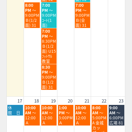
11th
12th
14th
火
水
金
8:00
7:00
7:00
2026
2026
2026
曜
曜
曜
PM
～
PM
～
PM
～
日,
日,
日,
9:00PM
9:00PM
9:00PM
8
8
8
Ｂ(1/2
ｺｰﾄ(1
Ｂ(全
月
月
月
面) 31
面)
面) 31
11th
12th
14th
水
7:00
2026
2026
2026
曜
PM
～
日,
8:30PM
8
Ｂ(1/2
月
面) U15
12th
ﾌｯﾄｻﾙ
2026
教室
水
8:30
曜
PM
～
日,
9:00PM
8
Ｂ(1/2
月
面) 31
12th
2026
17
18
19
20
21
22
23
月
火
水
木
金
土
日
休
10:00
10:00
1:00
10:00
8:00
9:00
曜
曜
曜
曜
曜
曜
曜
館 日
AM
～
AM
～
PM
～
AM
～
AM
～
AM
～
日,
日,
日,
日,
日,
日,
日,
12:00
12:00
3:00PM
12:00
5:00PM
6:00PM
8
8
8
8
8
8
8
Ａ
Ａ
Ａ
Ａ
A 金城
広場 81
月
月
月
月
月
月
月
カッ