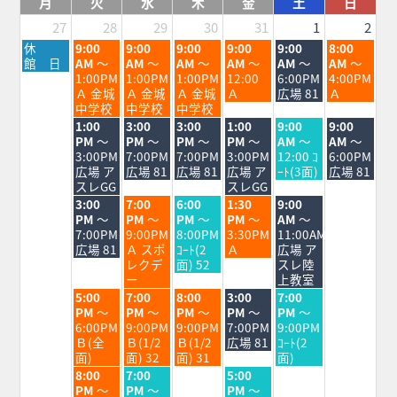
月
火
水
木
金
土
日
27
28
29
30
31
1
2
月
火
水
木
金
土
日
休
9:00
9:00
9:00
9:00
9:00
8:00
曜
曜
曜
曜
曜
曜
曜
館 日
AM
～
AM
～
AM
～
AM
～
AM
～
AM
～
日,
日,
日,
日,
日,
日,
日,
1:00PM
1:00PM
1:00PM
12:00
6:00PM
4:00PM
7
7
7
7
7
8
8
Ａ 金城
Ａ 金城
Ａ 金城
Ａ
広場 81
Ａ
月
月
月
月
月
月
月
中学校
中学校
中学校
27th
28th
29th
30th
31st
1st
2nd
火
水
木
金
土
日
1:00
3:00
3:00
1:00
9:00
9:00
2026
2026
2026
2026
2026
2026
2026
曜
曜
曜
曜
曜
曜
PM
～
PM
～
PM
～
PM
～
AM
～
AM
～
日,
日,
日,
日,
日,
日,
3:00PM
7:00PM
7:00PM
3:00PM
12:00 ｺ
6:00PM
7
7
7
7
8
8
広場 ア
広場 81
広場 81
広場 ア
ｰﾄ(3面)
広場 81
月
月
月
月
月
月
スレGG
スレGG
28th
29th
30th
31st
1st
2nd
火
水
木
金
土
3:00
7:00
6:00
1:30
9:00
2026
2026
2026
2026
2026
2026
曜
曜
曜
曜
曜
PM
～
PM
～
PM
～
PM
～
AM
～
日,
日,
日,
日,
日,
7:00PM
9:00PM
8:00PM
3:30PM
11:00AM
7
7
7
7
8
広場 81
Ａ スポ
ｺｰﾄ(2
Ａ
広場 ア
月
月
月
月
月
レクデ
面) 52
スレ陸
28th
29th
30th
31st
1st
ー
上教室
2026
2026
2026
2026
2026
火
水
木
金
土
5:00
7:00
8:00
3:00
7:00
曜
曜
曜
曜
曜
PM
～
PM
～
PM
～
PM
～
PM
～
日,
日,
日,
日,
日,
6:00PM
9:00PM
9:00PM
7:00PM
9:00PM
7
7
7
7
8
Ｂ(全
Ｂ(1/2
Ｂ(1/2
広場 81
ｺｰﾄ(2
月
月
月
月
月
面)
面) 32
面) 31
面)
28th
29th
30th
31st
1st
火
水
金
8:00
7:00
5:00
2026
2026
2026
2026
2026
曜
曜
曜
PM
～
PM
～
PM
～