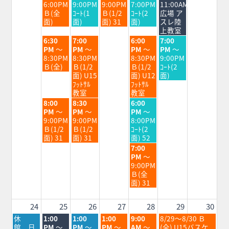
日,
日,
日,
日,
日,
6:00PM
9:00PM
9:00PM
7:00PM
11:00AM
8
8
8
8
8
Ｂ(全
ｺｰﾄ(1
Ｂ(1/2
ｺｰﾄ(2
広場 ア
月
月
月
月
月
面)
面)
面) 31
面)
スレ陸
18th
19th
20th
21st
22nd
上教室
2026
2026
2026
2026
2026
火
水
金
土
6:30
7:00
6:00
7:00
曜
曜
曜
曜
PM
～
PM
～
PM
～
PM
～
日,
日,
日,
日,
8:30PM
8:30PM
8:30PM
9:00PM
8
8
8
8
Ｂ(全)
Ｂ(1/2
Ｂ(1/2
ｺｰﾄ(2
月
月
月
月
面) U15
面) U12
面)
18th
19th
21st
22nd
ﾌｯﾄｻﾙ
ﾌｯﾄｻﾙ
2026
2026
2026
2026
教室
教室
火
水
金
8:00
8:30
6:00
曜
曜
曜
PM
～
PM
～
PM
～
日,
日,
日,
9:00PM
9:00PM
8:00PM
8
8
8
Ｂ(1/2
Ｂ(1/2
ｺｰﾄ(2
月
月
月
面) 31
面) 31
面) 52
18th
19th
21st
金
7:00
2026
2026
2026
曜
PM
～
日,
9:00PM
8
Ｂ(全
月
面) 31
21st
2026
24
25
26
27
28
29
30
月
火
水
木
金
土
休
1:00
1:00
1:00
9:00
8/29～8/30 Ｂ
曜
曜
曜
曜
曜
曜
館 日
PM
～
PM
～
PM
～
AM
～
(全) U15バスケ