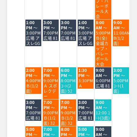
17th
18th
19th
20th
21st
22nd
23rd
プ・バ
2026
2026
2026
2026
2026
2026
2026
レーボ
ール大
会
火
水
木
金
土
日
1:00
3:00
3:00
1:00
8:00
9:00
曜
曜
曜
曜
曜
曜
PM
～
PM
～
PM
～
PM
～
AM
～
AM
～
日,
日,
日,
日,
日,
日,
3:00PM
7:00PM
7:00PM
3:00PM
5:00PM
11:00AM
8
8
8
8
8
8
広場 ア
広場 81
広場 81
広場 ア
Ｂ(全)
B(1/2
月
月
月
月
月
月
スレGG
スレGG
金城カ
面)
18th
19th
20th
21st
22nd
23rd
ップ・
2026
2026
2026
2026
2026
2026
バレー
ボール
大会
火
水
木
金
土
日
2:00
7:00
6:00
1:30
9:00
3:00
曜
曜
曜
曜
曜
曜
PM
～
PM
～
PM
～
PM
～
AM
～
PM
～
日,
日,
日,
日,
日,
日,
4:00PM
9:00PM
8:00PM
3:30PM
6:00PM
5:00PM
8
8
8
8
8
8
Ｂ(1/2
Ａ スポ
ｺｰﾄ(2
Ａ
広場 81
ｺｰﾄ(1
月
月
月
月
月
月
面)
レクデ
面) 52
面)
18th
19th
20th
21st
22nd
23rd
ー
2026
2026
2026
2026
2026
2026
火
水
木
金
土
3:00
7:00
7:00
3:00
9:00
曜
曜
曜
曜
曜
PM
～
PM
～
PM
～
PM
～
AM
～
日,
日,
日,
日,
日,
7:00PM
9:00PM
9:00PM
7:00PM
12:00 ｺ
8
8
8
8
8
広場 81
Ｂ(1/2
Ｂ(1/2
広場 81
ｰﾄ(3面)
月
月
月
月
月
面) 32
面) 32
18th
19th
20th
21st
22nd
火
水
木
金
土
5:00
7:00
8:00
5:00
9:00
2026
2026
2026
2026
2026
曜
曜
曜
曜
曜
PM
～
PM
～
PM
～
PM
～
AM
～