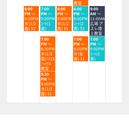
2026
2026
2026
2026
2026
教室
火
水
木
金
土
8:00
7:00
8:00
6:00
9:00
曜
曜
曜
曜
曜
PM
～
PM
～
PM
～
PM
～
AM
～
日,
日,
日,
日,
日,
9:00PM
9:00PM
9:00PM
8:00PM
11:00AM
9
9
9
9
9
Ｂ(1/2
ｺｰﾄ(1
Ｂ(1/2
ｺｰﾄ(2
広場 ア
月
月
月
月
月
面) 31
面)
面) 31
面) 52
スレ陸
1st
2nd
3rd
4th
5th
上教室
2026
2026
2026
2026
2026
水
金
土
7:00
7:00
7:00
曜
曜
曜
PM
～
PM
～
PM
～
日,
日,
日,
8:30PM
9:00PM
9:00PM
9
9
9
Ｂ(1/2
Ｂ(全
ｺｰﾄ(2
月
月
月
面) U15
面) 31
面)
2nd
4th
5th
ﾌｯﾄｻﾙ
2026
2026
2026
教室
水
8:30
曜
PM
～
日,
9:00PM
9
Ｂ(1/2
月
面) 31
2nd
2026