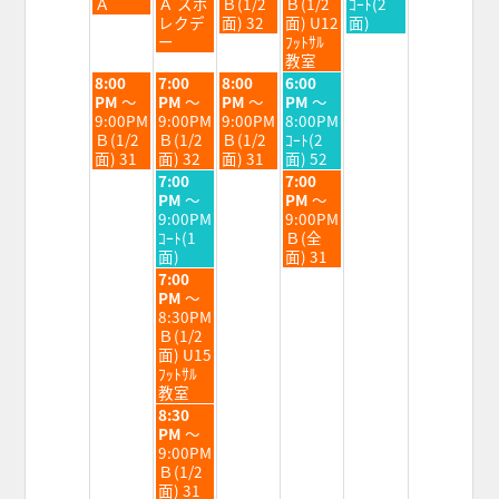
8
8
8
8
8
Ａ
Ａ スポ
Ｂ(1/2
Ｂ(1/2
ｺｰﾄ(2
月
月
月
月
月
レクデ
面) 32
面) U12
面)
4th
5th
6th
7th
8th
ー
ﾌｯﾄｻﾙ
2026
2026
2026
2026
2026
教室
火
水
木
金
8:00
7:00
8:00
6:00
曜
曜
曜
曜
PM
～
PM
～
PM
～
PM
～
日,
日,
日,
日,
9:00PM
9:00PM
9:00PM
8:00PM
8
8
8
8
Ｂ(1/2
Ｂ(1/2
Ｂ(1/2
ｺｰﾄ(2
月
月
月
月
面) 31
面) 32
面) 31
面) 52
4th
5th
6th
7th
水
金
7:00
7:00
2026
2026
2026
2026
曜
曜
PM
～
PM
～
日,
日,
9:00PM
9:00PM
8
8
ｺｰﾄ(1
Ｂ(全
月
月
面)
面) 31
5th
7th
水
7:00
2026
2026
曜
PM
～
日,
8:30PM
8
Ｂ(1/2
月
面) U15
5th
ﾌｯﾄｻﾙ
2026
教室
水
8:30
曜
PM
～
日,
9:00PM
8
Ｂ(1/2
月
面) 31