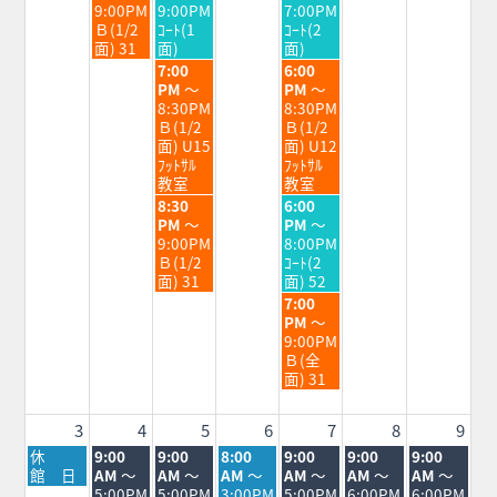
日,
日,
日,
9:00PM
9:00PM
7:00PM
7
7
7
Ｂ(1/2
ｺｰﾄ(1
ｺｰﾄ(2
月
月
月
面) 31
面)
面)
28th
29th
31st
水
金
7:00
6:00
2026
2026
2026
曜
曜
PM
～
PM
～
日,
日,
8:30PM
8:30PM
7
7
Ｂ(1/2
Ｂ(1/2
月
月
面) U15
面) U12
29th
31st
ﾌｯﾄｻﾙ
ﾌｯﾄｻﾙ
2026
2026
教室
教室
水
金
8:30
6:00
曜
曜
PM
～
PM
～
日,
日,
9:00PM
8:00PM
7
7
Ｂ(1/2
ｺｰﾄ(2
月
月
面) 31
面) 52
29th
31st
金
7:00
2026
2026
曜
PM
～
日,
9:00PM
7
Ｂ(全
月
面) 31
31st
2026
3
4
5
6
7
8
9
月
火
水
木
金
土
日
休
9:00
9:00
8:00
9:00
9:00
9:00
曜
曜
曜
曜
曜
曜
曜
館 日
AM
～
AM
～
AM
～
AM
～
AM
～
AM
～
日,
日,
日,
日,
日,
日,
日,
5:00PM
5:00PM
3:00PM
5:00PM
6:00PM
6:00PM