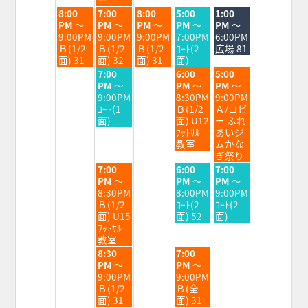
2026
2026
2026
2026
2026
2026
火
水
木
金
土
8:00
7:00
8:00
5:00
1:00
曜
曜
曜
曜
曜
PM
～
PM
～
PM
～
PM
～
PM
～
日,
日,
日,
日,
日,
9:00PM
9:00PM
9:00PM
7:00PM
6:00PM
8
8
8
8
8
Ｂ(1/2
Ｂ(1/2
Ｂ(1/2
ｺｰﾄ(2
広場 81
月
月
月
月
月
面) 31
面) 32
面) 31
面)
25th
26th
27th
28th
29th
水
金
土
7:00
6:00
5:00
2026
2026
2026
2026
2026
曜
曜
曜
PM
～
PM
～
PM
～
日,
日,
日,
9:00PM
8:30PM
9:00PM
8
8
8
ｺｰﾄ(1
Ｂ(1/2
Ａ/ロビ
月
月
月
面)
面) U12
ー ふれ
26th
28th
29th
ﾌｯﾄｻﾙ
あいジ
2026
2026
2026
教室
ムかな
ぎ祭り
水
金
土
7:00
6:00
7:00
曜
曜
曜
PM
～
PM
～
PM
～
日,
日,
日,
8:30PM
8:00PM
9:00PM
8
8
8
Ｂ(1/2
ｺｰﾄ(2
ｺｰﾄ(2
月
月
月
面) U15
面) 52
面)
26th
28th
29th
ﾌｯﾄｻﾙ
2026
2026
2026
教室
水
金
8:30
7:00
曜
曜
PM
～
PM
～
日,
日,
9:00PM
9:00PM
8
8
Ｂ(1/2
Ｂ(全
月
月
面) 31
面) 31