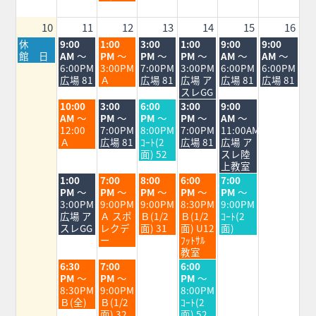
5th
2026
10
11
12
13
14
15
16
月
火
水
木
金
土
日
休
9:00
1:00
3:00
1:00
9:00
9:00
曜
曜
曜
曜
曜
曜
曜
館 日
AM
～
PM
～
PM
～
PM
～
AM
～
AM
～
日,
日,
日,
日,
日,
日,
日,
6:00PM
3:00PM
7:00PM
3:00PM
6:00PM
6:00PM
8
8
8
8
8
8
8
広場 81
Ａ
広場 81
広場 ア
広場 81
広場 81
月
月
月
月
月
月
月
スレGG
10th
11th
12th
13th
14th
15th
16th
火
水
木
金
土
10:00
3:00
6:00
3:00
9:00
2026
2026
2026
2026
2026
2026
2026
曜
曜
曜
曜
曜
AM
～
PM
～
PM
～
PM
～
AM
～
日,
日,
日,
日,
日,
12:00
7:00PM
8:00PM
7:00PM
11:00AM
8
8
8
8
8
Ａ
広場 81
ｺｰﾄ(2
広場 81
広場 ア
月
月
月
月
月
面) 52
スレ陸
11th
12th
13th
14th
15th
上教室
2026
2026
2026
2026
2026
火
水
木
金
土
1:00
7:00
8:00
6:00
7:00
曜
曜
曜
曜
曜
PM
～
PM
～
PM
～
PM
～
PM
～
日,
日,
日,
日,
日,
3:00PM
9:00PM
9:00PM
8:30PM
9:00PM
8
8
8
8
8
広場 ア
Ａ スポ
Ｂ(1/2
Ｂ(1/2
ｺｰﾄ(2
月
月
月
月
月
スレGG
レクデ
面) 31
面) U12
面)
11th
12th
13th
14th
15th
ー
ﾌｯﾄｻﾙ
2026
2026
2026
2026
2026
教室
火
水
金
6:30
7:00
6:00
曜
曜
曜
PM
～
PM
～
PM
～
日,
日,
日,
8:30PM
9:00PM
8:00PM
8
8
8
Ｂ(全)
Ｂ(1/2
ｺｰﾄ(2
月
月
月
面) 32
面) 52