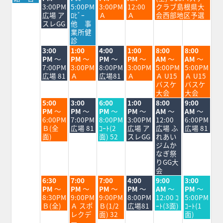
日,
日,
日,
日,
日,
日,
3:00PM
5:00PM
3:00PM
12:00
クラブ島根県大
8
8
8
8
8
8
広場 ア
ﾛﾋﾞｰ
Ａ
Ａ
会西部地区予選
月
月
月
月
月
月
スレGG
他 事
24th
25th
26th
27th
28th
29th
業所健
2026
2026
2026
2026
2026
2026
診
火
水
木
金
土
日
3:00
1:00
4:00
1:00
8:00
8:00
曜
曜
曜
曜
曜
曜
PM
～
PM
～
PM
～
PM
～
AM
～
AM
～
日,
日,
日,
日,
日,
日,
7:00PM
3:00PM
8:00PM
3:00PM
5:00PM
5:00PM
8
8
8
8
8
8
広場 81
Ａ
広場81
Ａ
Ａ U15
Ａ U15
月
月
月
月
月
月
バスケ
バスケ
25th
26th
27th
28th
29th
30th
大会
大会
2026
2026
2026
2026
2026
2026
火
水
木
金
土
日
5:00
3:00
6:00
1:00
8:00
9:00
曜
曜
曜
曜
曜
曜
PM
～
PM
～
PM
～
PM
～
AM
～
AM
～
日,
日,
日,
日,
日,
日,
6:00PM
7:00PM
8:00PM
3:00PM
12:00
6:00PM
8
8
8
8
8
8
Ｂ(全
広場 81
ｺｰﾄ(2
広場 ア
広場 ふ
広場 81
月
月
月
月
月
月
面)
面) 52
スレGG
れあい
25th
26th
27th
28th
29th
30th
ジムか
2026
2026
2026
2026
2026
2026
なぎ祭
りGG大
会
火
水
木
金
土
日
6:30
7:00
7:00
4:00
9:00
3:00
曜
曜
曜
曜
曜
曜
PM
～
PM
～
PM
～
PM
～
AM
～
PM
～
日,
日,
日,
日,
日,
日,
8:30PM
9:00PM
9:00PM
8:00PM
12:00 ｺ
5:00PM
8
8
8
8
8
8
Ｂ(全)
Ａ スポ
Ｂ(1/2
広場81
ｰﾄ(3面)
ｺｰﾄ(1
月
月
月
月
月
月
レクデ
面) 32
面)
25th
26th
27th
28th
29th
30th
ー