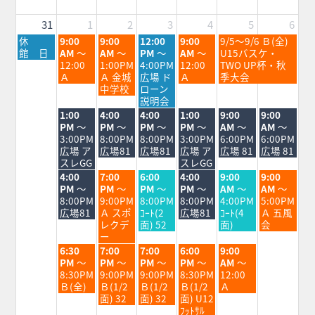
26th
28th
2026
2026
31
1
2
3
4
5
6
月
火
水
木
金
土
休
9:00
9:00
12:00
9:00
9/5～9/6 Ｂ(全)
曜
曜
曜
曜
曜
曜
館 日
AM
～
AM
～
PM
～
AM
～
U15バスケ・
日,
日,
日,
日,
日,
日,
12:00
1:00PM
4:00PM
12:00
TWO UP杯・秋
8
9
9
9
9
9
Ａ
Ａ 金城
広場 ド
Ａ
季大会
月
月
月
月
月
月
中学校
ローン
31st
1st
2nd
3rd
4th
5th
説明会
2026
2026
2026
2026
2026
2026
火
水
木
金
土
日
1:00
4:00
4:00
1:00
9:00
9:00
曜
曜
曜
曜
曜
曜
PM
～
PM
～
PM
～
PM
～
AM
～
AM
～
日,
日,
日,
日,
日,
日,
3:00PM
8:00PM
8:00PM
3:00PM
6:00PM
6:00PM
9
9
9
9
9
9
広場 ア
広場81
広場81
広場 ア
広場 81
広場 81
月
月
月
月
月
月
スレGG
スレGG
1st
2nd
3rd
4th
5th
6th
火
水
木
金
土
日
4:00
7:00
6:00
4:00
9:00
9:00
2026
2026
2026
2026
2026
2026
曜
曜
曜
曜
曜
曜
PM
～
PM
～
PM
～
PM
～
AM
～
AM
～
日,
日,
日,
日,
日,
日,
8:00PM
9:00PM
8:00PM
8:00PM
4:00PM
5:00PM
9
9
9
9
9
9
広場81
Ａ スポ
ｺｰﾄ(2
広場81
ｺｰﾄ(4
Ａ 五風
月
月
月
月
月
月
レクデ
面) 52
面)
会
1st
2nd
3rd
4th
5th
6th
ー
2026
2026
2026
2026
2026
2026
火
水
木
金
土
6:30
7:00
7:00
6:00
9:00
曜
曜
曜
曜
曜
PM
～
PM
～
PM
～
PM
～
AM
～
日,
日,
日,
日,
日,
8:30PM
9:00PM
9:00PM
8:30PM
12:00
9
9
9
9
9
Ｂ(全)
Ｂ(1/2
Ｂ(1/2
Ｂ(1/2
Ａ
月
月
月
月
月
面) 32
面) 32
面) U12
1st
2nd
3rd
4th
5th
ﾌｯﾄｻﾙ