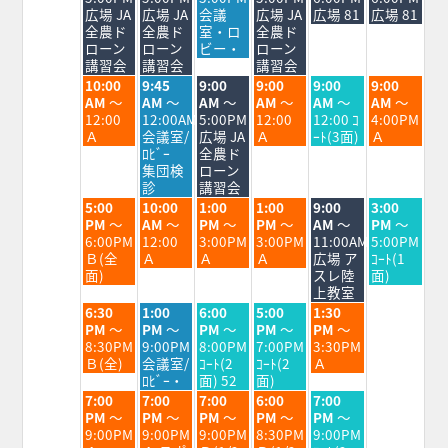
8
8
8
8
8
8
8
広場 JA
広場 JA
会議
広場 JA
広場 81
広場 81
月
月
月
月
月
月
月
全農ド
全農ド
室・ロ
全農ド
3rd
4th
5th
6th
7th
8th
9th
ローン
ローン
ビー・
ローン
2026
2026
2026
2026
2026
2026
2026
講習会
講習会
講習会
火
水
木
金
土
日
10:00
9:45
9:00
9:00
9:00
9:00
曜
曜
曜
曜
曜
曜
AM
～
AM
～
AM
～
AM
～
AM
～
AM
～
日,
日,
日,
日,
日,
日,
12:00
12:00AM
5:00PM
12:00
12:00 ｺ
4:00PM
8
8
8
8
8
8
Ａ
会議室/
広場 JA
Ａ
ｰﾄ(3面)
Ａ
月
月
月
月
月
月
ﾛﾋﾞｰ
全農ド
4th
5th
6th
7th
8th
9th
集団検
ローン
2026
2026
2026
2026
2026
2026
診
講習会
火
水
木
金
土
日
5:00
10:00
1:00
1:00
9:00
3:00
曜
曜
曜
曜
曜
曜
PM
～
AM
～
PM
～
PM
～
AM
～
PM
～
日,
日,
日,
日,
日,
日,
6:00PM
12:00
3:00PM
3:00PM
11:00AM
5:00PM
8
8
8
8
8
8
Ｂ(全
Ａ
Ａ
Ａ
広場 ア
ｺｰﾄ(1
月
月
月
月
月
月
面)
スレ陸
面)
4th
5th
6th
7th
8th
9th
上教室
2026
2026
2026
2026
2026
2026
火
水
木
金
土
6:30
1:00
6:00
5:00
1:30
曜
曜
曜
曜
曜
PM
～
PM
～
PM
～
PM
～
PM
～
日,
日,
日,
日,
日,
8:30PM
9:00PM
8:00PM
7:00PM
3:30PM
8
8
8
8
8
Ｂ(全)
会議室/
ｺｰﾄ(2
ｺｰﾄ(2
Ａ
月
月
月
月
月
ﾛﾋﾞｰ・
面) 52
面)
4th
5th
6th
7th
8th
火
水
木
金
土
7:00
7:00
7:00
6:00
7:00
2026
2026
2026
2026
2026
曜
曜
曜
曜
曜
PM
～
PM
～
PM
～
PM
～
PM
～
日,
日,
日,
日,
日,
9:00PM
9:00PM
9:00PM
8:30PM
9:00PM