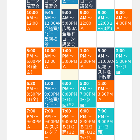
3rd
4th
5th
6th
7th
8th
9th
ローン
ローン
ビー・
ローン
2026
2026
2026
2026
2026
2026
2026
講習会
講習会
講習会
火
水
木
金
土
日
10:00
9:45
9:00
9:00
9:00
9:00
曜
曜
曜
曜
曜
曜
AM
～
AM
～
AM
～
AM
～
AM
～
AM
～
日,
日,
日,
日,
日,
日,
12:00
12:00AM
5:00PM
12:00
12:00 ｺ
4:00PM
8
8
8
8
8
8
Ａ
会議室/
広場 JA
Ａ
ｰﾄ(3面)
Ａ
月
月
月
月
月
月
ﾛﾋﾞｰ
全農ド
4th
5th
6th
7th
8th
9th
集団検
ローン
2026
2026
2026
2026
2026
2026
診
講習会
火
水
木
金
土
日
5:00
10:00
1:00
1:00
9:00
3:00
曜
曜
曜
曜
曜
曜
PM
～
AM
～
PM
～
PM
～
AM
～
PM
～
日,
日,
日,
日,
日,
日,
6:00PM
12:00
3:00PM
3:00PM
11:00AM
5:00PM
8
8
8
8
8
8
Ｂ(全
Ａ
Ａ
Ａ
広場 ア
ｺｰﾄ(1
月
月
月
月
月
月
面)
スレ陸
面)
4th
5th
6th
7th
8th
9th
上教室
2026
2026
2026
2026
2026
2026
火
水
木
金
土
6:30
1:00
6:00
5:00
1:30
曜
曜
曜
曜
曜
PM
～
PM
～
PM
～
PM
～
PM
～
日,
日,
日,
日,
日,
8:30PM
9:00PM
8:00PM
7:00PM
3:30PM
8
8
8
8
8
Ｂ(全)
会議室/
ｺｰﾄ(2
ｺｰﾄ(2
Ａ
月
月
月
月
月
ﾛﾋﾞｰ・
面) 52
面)
4th
5th
6th
7th
8th
火
水
木
金
土
7:00
7:00
7:00
6:00
7:00
2026
2026
2026
2026
2026
曜
曜
曜
曜
曜
PM
～
PM
～
PM
～
PM
～
PM
～
日,
日,
日,
日,
日,
9:00PM
9:00PM
9:00PM
8:30PM
9:00PM
8
8
8
8
8
Ａ
Ａ スポ
Ｂ(1/2
Ｂ(1/2
ｺｰﾄ(2
月
月
月
月
月
レクデ
面) 32
面) U12
面)
4th
5th
6th
7th
8th
ー
ﾌｯﾄｻﾙ