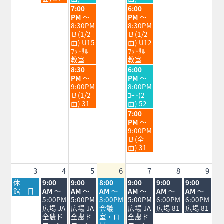
28th
29th
31st
水
金
7:00
6:00
2026
2026
2026
曜
曜
PM
～
PM
～
日,
日,
8:30PM
8:30PM
7
7
Ｂ(1/2
Ｂ(1/2
月
月
面) U15
面) U12
29th
31st
ﾌｯﾄｻﾙ
ﾌｯﾄｻﾙ
2026
2026
教室
教室
水
金
8:30
6:00
曜
曜
PM
～
PM
～
日,
日,
9:00PM
8:00PM
7
7
Ｂ(1/2
ｺｰﾄ(2
月
月
面) 31
面) 52
29th
31st
金
7:00
2026
2026
曜
PM
～
日,
9:00PM
7
Ｂ(全
月
面) 31
31st
2026
3
4
5
6
7
8
9
月
火
水
木
金
土
日
休
9:00
9:00
8:00
9:00
9:00
9:00
曜
曜
曜
曜
曜
曜
曜
館 日
AM
～
AM
～
AM
～
AM
～
AM
～
AM
～
日,
日,
日,
日,
日,
日,
日,
5:00PM
5:00PM
3:00PM
5:00PM
6:00PM
6:00PM
8
8
8
8
8
8
8
広場 JA
広場 JA
会議
広場 JA
広場 81
広場 81
月
月
月
月
月
月
月
全農ド
全農ド
室・ロ
全農ド