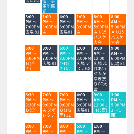
スレGG
他 事
24th
25th
26th
27th
28th
29th
業所健
2026
2026
2026
2026
2026
2026
診
火
水
木
金
土
日
3:00
1:00
4:00
1:00
8:00
8:00
曜
曜
曜
曜
曜
曜
PM
～
PM
～
PM
～
PM
～
AM
～
AM
～
日,
日,
日,
日,
日,
日,
7:00PM
3:00PM
8:00PM
3:00PM
5:00PM
5:00PM
8
8
8
8
8
8
広場 81
Ａ
広場81
Ａ
Ａ U15
Ａ U15
月
月
月
月
月
月
バスケ
バスケ
25th
26th
27th
28th
29th
30th
大会
大会
2026
2026
2026
2026
2026
2026
火
水
木
金
土
日
5:00
3:00
6:00
1:00
8:00
9:00
曜
曜
曜
曜
曜
曜
PM
～
PM
～
PM
～
PM
～
AM
～
AM
～
日,
日,
日,
日,
日,
日,
6:00PM
7:00PM
8:00PM
3:00PM
12:00
6:00PM
8
8
8
8
8
8
Ｂ(全
広場 81
ｺｰﾄ(2
広場 ア
広場 ふ
広場 81
月
月
月
月
月
月
面)
面) 52
スレGG
れあい
25th
26th
27th
28th
29th
30th
ジムか
2026
2026
2026
2026
2026
2026
なぎ祭
りGG大
会
火
水
木
金
土
日
6:30
7:00
7:00
4:00
9:00
3:00
曜
曜
曜
曜
曜
曜
PM
～
PM
～
PM
～
PM
～
AM
～
PM
～
日,
日,
日,
日,
日,
日,
8:30PM
9:00PM
9:00PM
8:00PM
12:00 ｺ
5:00PM
8
8
8
8
8
8
Ｂ(全)
Ａ スポ
Ｂ(1/2
広場81
ｰﾄ(3面)
ｺｰﾄ(1
月
月
月
月
月
月
レクデ
面) 32
面)
25th
26th
27th
28th
29th
30th
ー
2026
2026
2026
2026
2026
2026
火
水
木
金
土
8:00
7:00
8:00
5:00
1:00
曜
曜
曜
曜
曜
PM
～
PM
～
PM
～
PM
～
PM
～