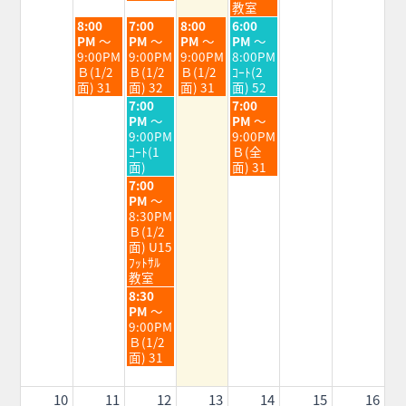
2026
2026
2026
2026
2026
教室
火
水
木
金
8:00
7:00
8:00
6:00
曜
曜
曜
曜
PM
～
PM
～
PM
～
PM
～
日,
日,
日,
日,
9:00PM
9:00PM
9:00PM
8:00PM
8
8
8
8
Ｂ(1/2
Ｂ(1/2
Ｂ(1/2
ｺｰﾄ(2
月
月
月
月
面) 31
面) 32
面) 31
面) 52
4th
5th
6th
7th
水
金
7:00
7:00
2026
2026
2026
2026
曜
曜
PM
～
PM
～
日,
日,
9:00PM
9:00PM
8
8
ｺｰﾄ(1
Ｂ(全
月
月
面)
面) 31
5th
7th
水
7:00
2026
2026
曜
PM
～
日,
8:30PM
8
Ｂ(1/2
月
面) U15
5th
ﾌｯﾄｻﾙ
2026
教室
水
8:30
曜
PM
～
日,
9:00PM
8
Ｂ(1/2
月
面) 31
5th
2026
10
11
12
13
14
15
16