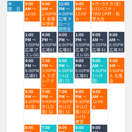
月
火
水
木
金
土
休
9:00
9:00
12:00
9:00
9/5～9/6 Ｂ(全)
曜
曜
曜
曜
曜
曜
館 日
AM
～
AM
～
PM
～
AM
～
U15バスケ・
日,
日,
日,
日,
日,
日,
12:00
1:00PM
4:00PM
12:00
TWO UP杯・秋
8
9
9
9
9
9
Ａ
Ａ 金城
広場 ド
Ａ
季大会
月
月
月
月
月
月
中学校
ローン
31st
1st
2nd
3rd
4th
5th
説明会
2026
2026
2026
2026
2026
2026
火
水
木
金
土
日
1:00
4:00
4:00
1:00
9:00
9:00
曜
曜
曜
曜
曜
曜
PM
～
PM
～
PM
～
PM
～
AM
～
AM
～
日,
日,
日,
日,
日,
日,
3:00PM
8:00PM
8:00PM
3:00PM
6:00PM
6:00PM
9
9
9
9
9
9
広場 ア
広場81
広場81
広場 ア
広場 81
広場 81
月
月
月
月
月
月
スレGG
スレGG
1st
2nd
3rd
4th
5th
6th
火
水
木
金
土
日
4:00
7:00
6:00
4:00
9:00
9:00
2026
2026
2026
2026
2026
2026
曜
曜
曜
曜
曜
曜
PM
～
PM
～
PM
～
PM
～
AM
～
AM
～
日,
日,
日,
日,
日,
日,
8:00PM
9:00PM
8:00PM
8:00PM
4:00PM
5:00PM
9
9
9
9
9
9
広場81
Ａ スポ
ｺｰﾄ(2
広場81
ｺｰﾄ(4
Ａ 五風
月
月
月
月
月
月
レクデ
面) 52
面)
会
1st
2nd
3rd
4th
5th
6th
ー
2026
2026
2026
2026
2026
2026
火
水
木
金
土
6:30
7:00
7:00
6:00
9:00
曜
曜
曜
曜
曜
PM
～
PM
～
PM
～
PM
～
AM
～
日,
日,
日,
日,
日,
8:30PM
9:00PM
9:00PM
8:30PM
12:00
9
9
9
9
9
Ｂ(全)
Ｂ(1/2
Ｂ(1/2
Ｂ(1/2
Ａ
月
月
月
月
月
面) 32
面) 32
面) U12
1st
2nd
3rd
4th
5th
ﾌｯﾄｻﾙ
2026
2026
2026
2026
2026
教室
火
水
木
金
土
8:00
7:00
8:00
6:00
9:00
曜
曜
曜
曜
曜