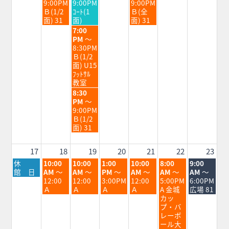
日,
日,
日,
9:00PM
9:00PM
9:00PM
8
8
8
Ｂ(1/2
ｺｰﾄ(1
Ｂ(全
月
月
月
面) 31
面)
面) 31
11th
12th
14th
水
7:00
2026
2026
2026
曜
PM
～
日,
8:30PM
8
Ｂ(1/2
月
面) U15
12th
ﾌｯﾄｻﾙ
2026
教室
水
8:30
曜
PM
～
日,
9:00PM
8
Ｂ(1/2
月
面) 31
12th
2026
17
18
19
20
21
22
23
月
火
水
木
金
土
日
休
10:00
10:00
1:00
10:00
8:00
9:00
曜
曜
曜
曜
曜
曜
曜
館 日
AM
～
AM
～
PM
～
AM
～
AM
～
AM
～
日,
日,
日,
日,
日,
日,
日,
12:00
12:00
3:00PM
12:00
5:00PM
6:00PM
8
8
8
8
8
8
8
Ａ
Ａ
Ａ
Ａ
A 金城
広場 81
月
月
月
月
月
月
月
カッ
17th
18th
19th
20th
21st
22nd
23rd
プ・バ
2026
2026
2026
2026
2026
2026
2026
レーボ
ール大