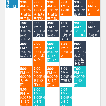
月
火
水
木
金
土
日
休
9:00
9:00
9:00
9:00
9:00
8:00
曜
曜
曜
曜
曜
曜
曜
館 日
AM
～
AM
～
AM
～
AM
～
AM
～
AM
～
日,
日,
日,
日,
日,
日,
日,
1:00PM
1:00PM
1:00PM
12:00
6:00PM
4:00PM
7
7
7
7
7
8
8
Ａ 金城
Ａ 金城
Ａ 金城
Ａ
広場 81
Ａ
月
月
月
月
月
月
月
中学校
中学校
中学校
27th
28th
29th
30th
31st
1st
2nd
火
水
木
金
土
日
1:00
3:00
3:00
1:00
9:00
9:00
2026
2026
2026
2026
2026
2026
2026
曜
曜
曜
曜
曜
曜
PM
～
PM
～
PM
～
PM
～
AM
～
AM
～
日,
日,
日,
日,
日,
日,
3:00PM
7:00PM
7:00PM
3:00PM
12:00 ｺ
6:00PM
7
7
7
7
8
8
広場 ア
広場 81
広場 81
広場 ア
ｰﾄ(3面)
広場 81
月
月
月
月
月
月
スレGG
スレGG
28th
29th
30th
31st
1st
2nd
火
水
木
金
土
3:00
7:00
6:00
1:30
9:00
2026
2026
2026
2026
2026
2026
曜
曜
曜
曜
曜
PM
～
PM
～
PM
～
PM
～
AM
～
日,
日,
日,
日,
日,
7:00PM
9:00PM
8:00PM
3:30PM
11:00AM
7
7
7
7
8
広場 81
Ａ スポ
ｺｰﾄ(2
Ａ
広場 ア
月
月
月
月
月
レクデ
面) 52
スレ陸
28th
29th
30th
31st
1st
ー
上教室
2026
2026
2026
2026
2026
火
水
木
金
土
5:00
7:00
8:00
3:00
7:00
曜
曜
曜
曜
曜
PM
～
PM
～
PM
～
PM
～
PM
～
日,
日,
日,
日,
日,
6:00PM
9:00PM
9:00PM
7:00PM
9:00PM
7
7
7
7
8
Ｂ(全
Ｂ(1/2
Ｂ(1/2
広場 81
ｺｰﾄ(2
月
月
月
月
月
面)
面) 32
面) 31
面)
28th
29th
30th
31st
1st
火
水
金
8:00
7:00
5:00
2026
2026
2026
2026
2026
曜
曜
曜
PM
～
PM
～
PM
～
日,
日,
日,
9:00PM
9:00PM
7:00PM
7
7
7
Ｂ(1/2
ｺｰﾄ(1
ｺｰﾄ(2
月
月
月
面) 31
面)
面)