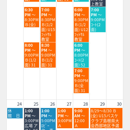
18th
19th
20th
21st
22nd
上教室
2026
2026
2026
2026
2026
火
水
金
土
6:30
7:00
6:00
7:00
曜
曜
曜
曜
PM
～
PM
～
PM
～
PM
～
日,
日,
日,
日,
8:30PM
8:30PM
8:30PM
9:00PM
8
8
8
8
Ｂ(全)
Ｂ(1/2
Ｂ(1/2
ｺｰﾄ(2
月
月
月
月
面) U15
面) U12
面)
18th
19th
21st
22nd
ﾌｯﾄｻﾙ
ﾌｯﾄｻﾙ
2026
2026
2026
2026
教室
教室
火
水
金
8:00
8:30
6:00
曜
曜
曜
PM
～
PM
～
PM
～
日,
日,
日,
9:00PM
9:00PM
8:00PM
8
8
8
Ｂ(1/2
Ｂ(1/2
ｺｰﾄ(2
月
月
月
面) 31
面) 31
面) 52
18th
19th
21st
金
7:00
2026
2026
2026
曜
PM
～
日,
9:00PM
8
Ｂ(全
月
面) 31
21st
2026
24
25
26
27
28
29
30
月
火
水
木
金
土
休
1:00
1:00
1:00
9:00
8/29～8/30 Ｂ
曜
曜
曜
曜
曜
曜
館 日
PM
～
PM
～
PM
～
AM
～
(全) U15バスケ
日,
日,
日,
日,
日,
日,
3:00PM
5:00PM
3:00PM
12:00
クラブ島根県大
8
8
8
8
8
8
広場 ア
ﾛﾋﾞｰ
Ａ
Ａ
会西部地区予選
月
月
月
月
月
月