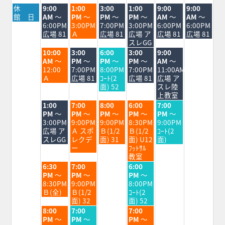
月
火
水
木
金
土
日
休
9:00
1:00
3:00
1:00
9:00
9:00
曜
曜
曜
曜
曜
曜
曜
館 日
AM
～
PM
～
PM
～
PM
～
AM
～
AM
～
日,
日,
日,
日,
日,
日,
日,
6:00PM
3:00PM
7:00PM
3:00PM
6:00PM
6:00PM
8
8
8
8
8
8
8
広場 81
Ａ
広場 81
広場 ア
広場 81
広場 81
月
月
月
月
月
月
月
スレGG
10th
11th
12th
13th
14th
15th
16th
火
水
木
金
土
10:00
3:00
6:00
3:00
9:00
2026
2026
2026
2026
2026
2026
2026
曜
曜
曜
曜
曜
AM
～
PM
～
PM
～
PM
～
AM
～
日,
日,
日,
日,
日,
12:00
7:00PM
8:00PM
7:00PM
11:00AM
8
8
8
8
8
Ａ
広場 81
ｺｰﾄ(2
広場 81
広場 ア
月
月
月
月
月
面) 52
スレ陸
11th
12th
13th
14th
15th
上教室
2026
2026
2026
2026
2026
火
水
木
金
土
1:00
7:00
8:00
6:00
7:00
曜
曜
曜
曜
曜
PM
～
PM
～
PM
～
PM
～
PM
～
日,
日,
日,
日,
日,
3:00PM
9:00PM
9:00PM
8:30PM
9:00PM
8
8
8
8
8
広場 ア
Ａ スポ
Ｂ(1/2
Ｂ(1/2
ｺｰﾄ(2
月
月
月
月
月
スレGG
レクデ
面) 31
面) U12
面)
11th
12th
13th
14th
15th
ー
ﾌｯﾄｻﾙ
2026
2026
2026
2026
2026
教室
火
水
金
6:30
7:00
6:00
曜
曜
曜
PM
～
PM
～
PM
～
日,
日,
日,
8:30PM
9:00PM
8:00PM
8
8
8
Ｂ(全)
Ｂ(1/2
ｺｰﾄ(2
月
月
月
面) 32
面) 52
11th
12th
14th
火
水
金
8:00
7:00
7:00
2026
2026
2026
曜
曜
曜
PM
～
PM
～
PM
～