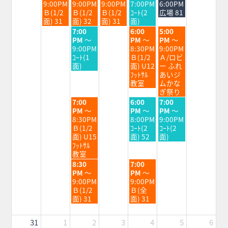
日,
日,
日,
日,
日,
9:00PM
9:00PM
9:00PM
7:00PM
6:00PM
8
8
8
8
8
Ｂ(1/2
Ｂ(1/2
Ｂ(1/2
ｺｰﾄ(2
広場 81
月
月
月
月
月
面) 31
面) 32
面) 31
面)
25th
26th
27th
28th
29th
水
金
土
7:00
6:00
5:00
2026
2026
2026
2026
2026
曜
曜
曜
PM
～
PM
～
PM
～
日,
日,
日,
9:00PM
8:30PM
9:00PM
8
8
8
ｺｰﾄ(1
Ｂ(1/2
Ａ/ロビ
月
月
月
面)
面) U12
ー ふれ
26th
28th
29th
ﾌｯﾄｻﾙ
あいジ
2026
2026
2026
教室
ムかな
ぎ祭り
水
金
土
7:00
6:00
7:00
曜
曜
曜
PM
～
PM
～
PM
～
日,
日,
日,
8:30PM
8:00PM
9:00PM
8
8
8
Ｂ(1/2
ｺｰﾄ(2
ｺｰﾄ(2
月
月
月
面) U15
面) 52
面)
26th
28th
29th
ﾌｯﾄｻﾙ
2026
2026
2026
教室
水
金
8:30
7:00
曜
曜
PM
～
PM
～
日,
日,
9:00PM
9:00PM
8
8
Ｂ(1/2
Ｂ(全
月
月
面) 31
面) 31
26th
28th
2026
2026
31
1
2
3
4
5
6