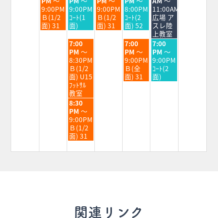
PM
～
PM
～
PM
～
PM
～
AM
～
日,
日,
日,
日,
日,
9:00PM
9:00PM
9:00PM
8:00PM
11:00AM
9
9
9
9
9
Ｂ(1/2
ｺｰﾄ(1
Ｂ(1/2
ｺｰﾄ(2
広場 ア
月
月
月
月
月
面) 31
面)
面) 31
面) 52
スレ陸
1st
2nd
3rd
4th
5th
上教室
2026
2026
2026
2026
2026
水
金
土
7:00
7:00
7:00
曜
曜
曜
PM
～
PM
～
PM
～
日,
日,
日,
8:30PM
9:00PM
9:00PM
9
9
9
Ｂ(1/2
Ｂ(全
ｺｰﾄ(2
月
月
月
面) U15
面) 31
面)
2nd
4th
5th
ﾌｯﾄｻﾙ
2026
2026
2026
教室
水
8:30
曜
PM
～
日,
9:00PM
9
Ｂ(1/2
月
面) 31
2nd
2026
関連リンク