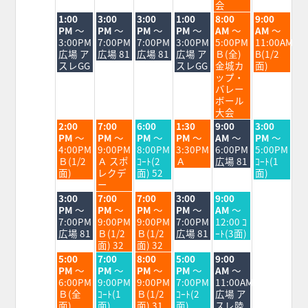
会
火
水
木
金
土
日
1:00
3:00
3:00
1:00
8:00
9:00
曜
曜
曜
曜
曜
曜
PM
～
PM
～
PM
～
PM
～
AM
～
AM
～
日,
日,
日,
日,
日,
日,
3:00PM
7:00PM
7:00PM
3:00PM
5:00PM
11:00AM
8
8
8
8
8
8
広場 ア
広場 81
広場 81
広場 ア
Ｂ(全)
B(1/2
月
月
月
月
月
月
スレGG
スレGG
金城カ
面)
18th
19th
20th
21st
22nd
23rd
ップ・
2026
2026
2026
2026
2026
2026
バレー
ボール
大会
火
水
木
金
土
日
2:00
7:00
6:00
1:30
9:00
3:00
曜
曜
曜
曜
曜
曜
PM
～
PM
～
PM
～
PM
～
AM
～
PM
～
日,
日,
日,
日,
日,
日,
4:00PM
9:00PM
8:00PM
3:30PM
6:00PM
5:00PM
8
8
8
8
8
8
Ｂ(1/2
Ａ スポ
ｺｰﾄ(2
Ａ
広場 81
ｺｰﾄ(1
月
月
月
月
月
月
面)
レクデ
面) 52
面)
18th
19th
20th
21st
22nd
23rd
ー
2026
2026
2026
2026
2026
2026
火
水
木
金
土
3:00
7:00
7:00
3:00
9:00
曜
曜
曜
曜
曜
PM
～
PM
～
PM
～
PM
～
AM
～
日,
日,
日,
日,
日,
7:00PM
9:00PM
9:00PM
7:00PM
12:00 ｺ
8
8
8
8
8
広場 81
Ｂ(1/2
Ｂ(1/2
広場 81
ｰﾄ(3面)
月
月
月
月
月
面) 32
面) 32
18th
19th
20th
21st
22nd
火
水
木
金
土
5:00
7:00
8:00
5:00
9:00
2026
2026
2026
2026
2026
曜
曜
曜
曜
曜
PM
～
PM
～
PM
～
PM
～
AM
～
日,
日,
日,
日,
日,
6:00PM
9:00PM
9:00PM
7:00PM
11:00AM
8
8
8
8
8
Ｂ(全
ｺｰﾄ(1
Ｂ(1/2
ｺｰﾄ(2
広場 ア
月
月
月
月
月
面)
面)
面) 31
面)
スレ陸