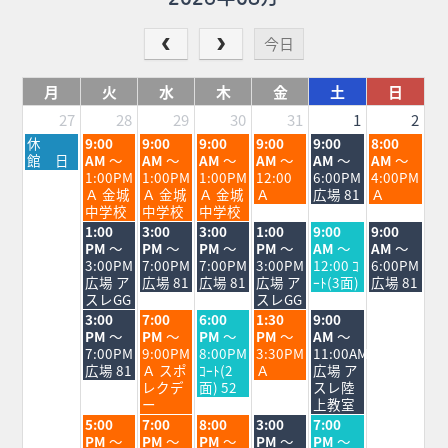
今日
月
火
水
木
金
土
日
27
28
29
30
31
1
2
月
火
水
木
金
土
日
休
9:00
9:00
9:00
9:00
9:00
8:00
曜
曜
曜
曜
曜
曜
曜
館 日
AM
～
AM
～
AM
～
AM
～
AM
～
AM
～
日,
日,
日,
日,
日,
日,
日,
1:00PM
1:00PM
1:00PM
12:00
6:00PM
4:00PM
7
7
7
7
7
8
8
Ａ 金城
Ａ 金城
Ａ 金城
Ａ
広場 81
Ａ
月
月
月
月
月
月
月
中学校
中学校
中学校
27th
28th
29th
30th
31st
1st
2nd
火
水
木
金
土
日
1:00
3:00
3:00
1:00
9:00
9:00
2026
2026
2026
2026
2026
2026
2026
曜
曜
曜
曜
曜
曜
PM
～
PM
～
PM
～
PM
～
AM
～
AM
～
日,
日,
日,
日,
日,
日,
3:00PM
7:00PM
7:00PM
3:00PM
12:00 ｺ
6:00PM
7
7
7
7
8
8
広場 ア
広場 81
広場 81
広場 ア
ｰﾄ(3面)
広場 81
月
月
月
月
月
月
スレGG
スレGG
28th
29th
30th
31st
1st
2nd
火
水
木
金
土
3:00
7:00
6:00
1:30
9:00
2026
2026
2026
2026
2026
2026
曜
曜
曜
曜
曜
PM
～
PM
～
PM
～
PM
～
AM
～
日,
日,
日,
日,
日,
7:00PM
9:00PM
8:00PM
3:30PM
11:00AM
7
7
7
7
8
広場 81
Ａ スポ
ｺｰﾄ(2
Ａ
広場 ア
月
月
月
月
月
レクデ
面) 52
スレ陸
28th
29th
30th
31st
1st
ー
上教室
2026
2026
2026
2026
2026
火
水
木
金
土
5:00
7:00
8:00
3:00
7:00
曜
曜
曜
曜
曜
PM
～
PM
～
PM
～
PM
～
PM
～