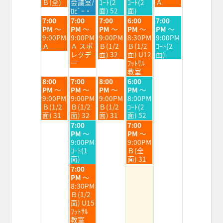
8
8
8
8
8
Ｂ(全)
会議室/
ｺｰﾄ(2
ｺｰﾄ(2
Ａ
月
月
月
月
月
ﾛﾋﾞｰ・
面) 52
面)
4th
5th
6th
7th
8th
火
水
木
金
土
7:00
7:00
7:00
6:00
7:00
2026
2026
2026
2026
2026
曜
曜
曜
曜
曜
PM
～
PM
～
PM
～
PM
～
PM
～
日,
日,
日,
日,
日,
9:00PM
9:00PM
9:00PM
8:30PM
9:00PM
8
8
8
8
8
Ａ
Ａ スポ
Ｂ(1/2
Ｂ(1/2
ｺｰﾄ(2
月
月
月
月
月
レクデ
面) 32
面) U12
面)
4th
5th
6th
7th
8th
ー
ﾌｯﾄｻﾙ
2026
2026
2026
2026
2026
教室
火
水
木
金
8:00
7:00
8:00
6:00
曜
曜
曜
曜
PM
～
PM
～
PM
～
PM
～
日,
日,
日,
日,
9:00PM
9:00PM
9:00PM
8:00PM
8
8
8
8
Ｂ(1/2
Ｂ(1/2
Ｂ(1/2
ｺｰﾄ(2
月
月
月
月
面) 31
面) 32
面) 31
面) 52
4th
5th
6th
7th
水
金
7:00
7:00
2026
2026
2026
2026
曜
曜
PM
～
PM
～
日,
日,
9:00PM
9:00PM
8
8
ｺｰﾄ(1
Ｂ(全
月
月
面)
面) 31
5th
7th
水
7:00
2026
2026
曜
PM
～
日,
8:30PM
8
Ｂ(1/2
月
面) U15
5th
ﾌｯﾄｻﾙ
2026
教室