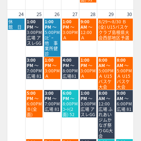
21st
2026
24
25
26
27
28
29
30
月
火
水
木
金
土
休
1:00
1:00
1:00
9:00
8/29～8/30 Ｂ
曜
曜
曜
曜
曜
曜
館 日
PM
～
PM
～
PM
～
AM
～
(全) U15バスケ
日,
日,
日,
日,
日,
日,
3:00PM
5:00PM
3:00PM
12:00
クラブ島根県大
8
8
8
8
8
8
広場 ア
ﾛﾋﾞｰ
Ａ
Ａ
会西部地区予選
月
月
月
月
月
月
スレGG
他 事
24th
25th
26th
27th
28th
29th
業所健
2026
2026
2026
2026
2026
2026
診
火
水
木
金
土
日
3:00
1:00
4:00
1:00
8:00
8:00
曜
曜
曜
曜
曜
曜
PM
～
PM
～
PM
～
PM
～
AM
～
AM
～
日,
日,
日,
日,
日,
日,
7:00PM
3:00PM
8:00PM
3:00PM
5:00PM
5:00PM
8
8
8
8
8
8
広場 81
Ａ
広場81
Ａ
Ａ U15
Ａ U15
月
月
月
月
月
月
バスケ
バスケ
25th
26th
27th
28th
29th
30th
大会
大会
2026
2026
2026
2026
2026
2026
火
水
木
金
土
日
5:00
3:00
6:00
1:00
8:00
9:00
曜
曜
曜
曜
曜
曜
PM
～
PM
～
PM
～
PM
～
AM
～
AM
～
日,
日,
日,
日,
日,
日,
6:00PM
7:00PM
8:00PM
3:00PM
12:00
6:00PM
8
8
8
8
8
8
Ｂ(全
広場 81
ｺｰﾄ(2
広場 ア
広場 ふ
広場 81
月
月
月
月
月
月
面)
面) 52
スレGG
れあい
25th
26th
27th
28th
29th
30th
ジムか
2026
2026
2026
2026
2026
2026
なぎ祭
りGG大
会