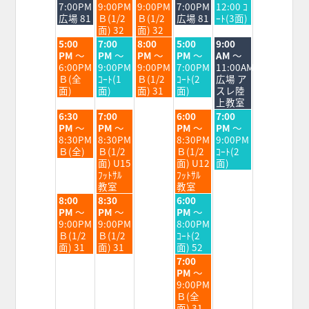
日,
日,
日,
日,
日,
7:00PM
9:00PM
9:00PM
7:00PM
12:00 ｺ
8
8
8
8
8
広場 81
Ｂ(1/2
Ｂ(1/2
広場 81
ｰﾄ(3面)
月
月
月
月
月
面) 32
面) 32
18th
19th
20th
21st
22nd
火
水
木
金
土
5:00
7:00
8:00
5:00
9:00
2026
2026
2026
2026
2026
曜
曜
曜
曜
曜
PM
～
PM
～
PM
～
PM
～
AM
～
日,
日,
日,
日,
日,
6:00PM
9:00PM
9:00PM
7:00PM
11:00AM
8
8
8
8
8
Ｂ(全
ｺｰﾄ(1
Ｂ(1/2
ｺｰﾄ(2
広場 ア
月
月
月
月
月
面)
面)
面) 31
面)
スレ陸
18th
19th
20th
21st
22nd
上教室
2026
2026
2026
2026
2026
火
水
金
土
6:30
7:00
6:00
7:00
曜
曜
曜
曜
PM
～
PM
～
PM
～
PM
～
日,
日,
日,
日,
8:30PM
8:30PM
8:30PM
9:00PM
8
8
8
8
Ｂ(全)
Ｂ(1/2
Ｂ(1/2
ｺｰﾄ(2
月
月
月
月
面) U15
面) U12
面)
18th
19th
21st
22nd
ﾌｯﾄｻﾙ
ﾌｯﾄｻﾙ
2026
2026
2026
2026
教室
教室
火
水
金
8:00
8:30
6:00
曜
曜
曜
PM
～
PM
～
PM
～
日,
日,
日,
9:00PM
9:00PM
8:00PM
8
8
8
Ｂ(1/2
Ｂ(1/2
ｺｰﾄ(2
月
月
月
面) 31
面) 31
面) 52
18th
19th
21st
金
7:00
2026
2026
2026
曜
PM
～
日,
9:00PM
8
Ｂ(全
月
面) 31