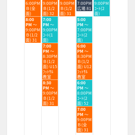
日,
日,
日,
日,
日,
6:00PM
9:00PM
9:00PM
7:00PM
9:00PM
7
7
7
7
8
Ｂ(全
Ｂ(1/2
Ｂ(1/2
広場 81
ｺｰﾄ(2
月
月
月
月
月
面)
面) 32
面) 31
面)
28th
29th
30th
31st
1st
火
水
金
8:00
7:00
5:00
2026
2026
2026
2026
2026
曜
曜
曜
PM
～
PM
～
PM
～
日,
日,
日,
9:00PM
9:00PM
7:00PM
7
7
7
Ｂ(1/2
ｺｰﾄ(1
ｺｰﾄ(2
月
月
月
面) 31
面)
面)
28th
29th
31st
水
金
7:00
6:00
2026
2026
2026
曜
曜
PM
～
PM
～
日,
日,
8:30PM
8:30PM
7
7
Ｂ(1/2
Ｂ(1/2
月
月
面) U15
面) U12
29th
31st
ﾌｯﾄｻﾙ
ﾌｯﾄｻﾙ
2026
2026
教室
教室
水
金
8:30
6:00
曜
曜
PM
～
PM
～
日,
日,
9:00PM
8:00PM
7
7
Ｂ(1/2
ｺｰﾄ(2
月
月
面) 31
面) 52
29th
31st
金
7:00
2026
2026
曜
PM
～
日,
9:00PM
7
Ｂ(全
月
面) 31
31st