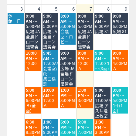
2026
3
4
5
6
7
8
9
月
火
水
木
金
土
日
休
9:00
9:00
8:00
9:00
9:00
9:00
曜
曜
曜
曜
曜
曜
曜
館 日
AM
～
AM
～
AM
～
AM
～
AM
～
AM
～
日,
日,
日,
日,
日,
日,
日,
5:00PM
5:00PM
3:00PM
5:00PM
6:00PM
6:00PM
8
8
8
8
8
8
8
広場 JA
広場 JA
会議
広場 JA
広場 81
広場 81
月
月
月
月
月
月
月
全農ド
全農ド
室・ロ
全農ド
3rd
4th
5th
6th
7th
8th
9th
ローン
ローン
ビー・
ローン
2026
2026
2026
2026
2026
2026
2026
講習会
講習会
講習会
火
水
木
金
土
日
10:00
9:45
9:00
9:00
9:00
9:00
曜
曜
曜
曜
曜
曜
AM
～
AM
～
AM
～
AM
～
AM
～
AM
～
日,
日,
日,
日,
日,
日,
12:00
12:00AM
5:00PM
12:00
12:00 ｺ
4:00PM
8
8
8
8
8
8
Ａ
会議室/
広場 JA
Ａ
ｰﾄ(3面)
Ａ
月
月
月
月
月
月
ﾛﾋﾞｰ
全農ド
4th
5th
6th
7th
8th
9th
集団検
ローン
2026
2026
2026
2026
2026
2026
診
講習会
火
水
木
金
土
日
5:00
10:00
1:00
1:00
9:00
3:00
曜
曜
曜
曜
曜
曜
PM
～
AM
～
PM
～
PM
～
AM
～
PM
～
日,
日,
日,
日,
日,
日,
6:00PM
12:00
3:00PM
3:00PM
11:00AM
5:00PM
8
8
8
8
8
8
Ｂ(全
Ａ
Ａ
Ａ
広場 ア
ｺｰﾄ(1
月
月
月
月
月
月
面)
スレ陸
面)
4th
5th
6th
7th
8th
9th
上教室
2026
2026
2026
2026
2026
2026
火
水
木
金
土
6:30
1:00
6:00
5:00
1:30
曜
曜
曜
曜
曜
PM
～
PM
～
PM
～
PM
～
PM
～
日,
日,
日,
日,
日,
8:30PM
9:00PM
8:00PM
7:00PM
3:30PM