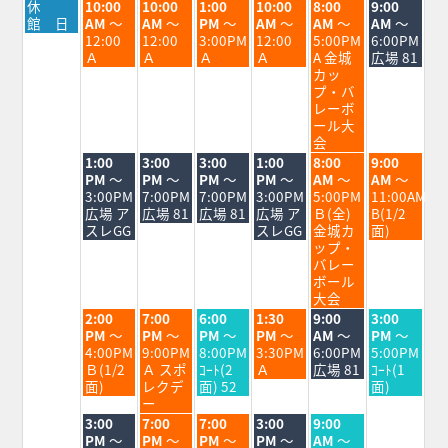
月
火
水
木
金
土
日
休
10:00
10:00
1:00
10:00
8:00
9:00
曜
曜
曜
曜
曜
曜
曜
館 日
AM
～
AM
～
PM
～
AM
～
AM
～
AM
～
日,
日,
日,
日,
日,
日,
日,
12:00
12:00
3:00PM
12:00
5:00PM
6:00PM
8
8
8
8
8
8
8
Ａ
Ａ
Ａ
Ａ
A 金城
広場 81
月
月
月
月
月
月
月
カッ
17th
18th
19th
20th
21st
22nd
23rd
プ・バ
2026
2026
2026
2026
2026
2026
2026
レーボ
ール大
会
火
水
木
金
土
日
1:00
3:00
3:00
1:00
8:00
9:00
曜
曜
曜
曜
曜
曜
PM
～
PM
～
PM
～
PM
～
AM
～
AM
～
日,
日,
日,
日,
日,
日,
3:00PM
7:00PM
7:00PM
3:00PM
5:00PM
11:00AM
8
8
8
8
8
8
広場 ア
広場 81
広場 81
広場 ア
Ｂ(全)
B(1/2
月
月
月
月
月
月
スレGG
スレGG
金城カ
面)
18th
19th
20th
21st
22nd
23rd
ップ・
2026
2026
2026
2026
2026
2026
バレー
ボール
大会
火
水
木
金
土
日
2:00
7:00
6:00
1:30
9:00
3:00
曜
曜
曜
曜
曜
曜
PM
～
PM
～
PM
～
PM
～
AM
～
PM
～
日,
日,
日,
日,
日,
日,
4:00PM
9:00PM
8:00PM
3:30PM
6:00PM
5:00PM
8
8
8
8
8
8
Ｂ(1/2
Ａ スポ
ｺｰﾄ(2
Ａ
広場 81
ｺｰﾄ(1
月
月
月
月
月
月
面)
レクデ
面) 52
面)
18th
19th
20th
21st
22nd
23rd
ー
2026
2026
2026
2026
2026
2026
火
水
木
金
土
3:00
7:00
7:00
3:00
9:00
曜
曜
曜
曜
曜
PM
～
PM
～
PM
～
PM
～
AM
～