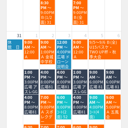
水
金
8:30
7:00
曜
曜
PM
～
PM
～
日,
日,
9:00PM
9:00PM
8
8
Ｂ(1/2
Ｂ(全
月
月
面) 31
面) 31
26th
28th
2026
2026
31
1
2
3
4
5
6
月
火
水
木
金
土
休
9:00
9:00
12:00
9:00
9/5～9/6 Ｂ(全)
曜
曜
曜
曜
曜
曜
館 日
AM
～
AM
～
PM
～
AM
～
U15バスケ・
日,
日,
日,
日,
日,
日,
12:00
1:00PM
4:00PM
12:00
TWO UP杯・秋
8
9
9
9
9
9
Ａ
Ａ 金城
広場 ド
Ａ
季大会
月
月
月
月
月
月
中学校
ローン
31st
1st
2nd
3rd
4th
5th
説明会
2026
2026
2026
2026
2026
2026
火
水
木
金
土
日
1:00
4:00
4:00
1:00
9:00
9:00
曜
曜
曜
曜
曜
曜
PM
～
PM
～
PM
～
PM
～
AM
～
AM
～
日,
日,
日,
日,
日,
日,
3:00PM
8:00PM
8:00PM
3:00PM
6:00PM
6:00PM
9
9
9
9
9
9
広場 ア
広場81
広場81
広場 ア
広場 81
広場 81
月
月
月
月
月
月
スレGG
スレGG
1st
2nd
3rd
4th
5th
6th
火
水
木
金
土
日
4:00
7:00
6:00
4:00
9:00
9:00
2026
2026
2026
2026
2026
2026
曜
曜
曜
曜
曜
曜
PM
～
PM
～
PM
～
PM
～
AM
～
AM
～
日,
日,
日,
日,
日,
日,
8:00PM
9:00PM
8:00PM
8:00PM
4:00PM
5:00PM
9
9
9
9
9
9
広場81
Ａ スポ
ｺｰﾄ(2
広場81
ｺｰﾄ(4
Ａ 五風
月
月
月
月
月
月
レクデ
面) 52
面)
会
1st
2nd
3rd
4th
5th
6th
ー
2026
2026
2026
2026
2026
2026
火
水
木
金
土
6:30
7:00
7:00
6:00
9:00