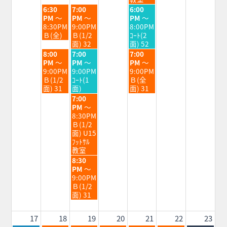
火
水
金
6:30
7:00
6:00
曜
曜
曜
PM
～
PM
～
PM
～
日,
日,
日,
8:30PM
9:00PM
8:00PM
8
8
8
Ｂ(全)
Ｂ(1/2
ｺｰﾄ(2
月
月
月
面) 32
面) 52
11th
12th
14th
火
水
金
8:00
7:00
7:00
2026
2026
2026
曜
曜
曜
PM
～
PM
～
PM
～
日,
日,
日,
9:00PM
9:00PM
9:00PM
8
8
8
Ｂ(1/2
ｺｰﾄ(1
Ｂ(全
月
月
月
面) 31
面)
面) 31
11th
12th
14th
水
7:00
2026
2026
2026
曜
PM
～
日,
8:30PM
8
Ｂ(1/2
月
面) U15
12th
ﾌｯﾄｻﾙ
2026
教室
水
8:30
曜
PM
～
日,
9:00PM
8
Ｂ(1/2
月
面) 31
12th
2026
17
18
19
20
21
22
23