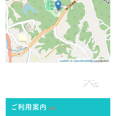
Leaflet
| ©
OpenStreetMap
contributors
ご利用案内
USE