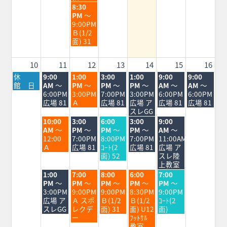
水
8:30
曜
PM
～
日,
9:00PM
8
Ｂ(1/2
月
面) 31
5th
2026
10
11
12
13
14
15
16
月
火
水
木
金
土
日
休
9:00
1:00
3:00
1:00
9:00
9:00
曜
曜
曜
曜
曜
曜
曜
館 日
AM
～
PM
～
PM
～
PM
～
AM
～
AM
～
日,
日,
日,
日,
日,
日,
日,
6:00PM
3:00PM
7:00PM
3:00PM
6:00PM
6:00PM
8
8
8
8
8
8
8
広場 81
Ａ
広場 81
広場 ア
広場 81
広場 81
月
月
月
月
月
月
月
スレGG
10th
11th
12th
13th
14th
15th
16th
火
水
木
金
土
10:00
3:00
6:00
3:00
9:00
2026
2026
2026
2026
2026
2026
2026
曜
曜
曜
曜
曜
AM
～
PM
～
PM
～
PM
～
AM
～
日,
日,
日,
日,
日,
12:00
7:00PM
8:00PM
7:00PM
11:00AM
8
8
8
8
8
Ａ
広場 81
ｺｰﾄ(2
広場 81
広場 ア
月
月
月
月
月
面) 52
スレ陸
11th
12th
13th
14th
15th
上教室
2026
2026
2026
2026
2026
火
水
木
金
土
1:00
7:00
8:00
6:00
7:00
曜
曜
曜
曜
曜
PM
～
PM
～
PM
～
PM
～
PM
～
日,
日,
日,
日,
日,
3:00PM
9:00PM
9:00PM
8:30PM
9:00PM
8
8
8
8
8
広場 ア
Ａ スポ
Ｂ(1/2
Ｂ(1/2
ｺｰﾄ(2
月
月
月
月
月
スレGG
レクデ
面) 31
面) U12
面)
11th
12th
13th
14th
15th
ー
ﾌｯﾄｻﾙ
2026
2026
2026
2026
2026
教室