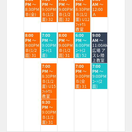
曜
曜
曜
曜
曜
PM
～
PM
～
PM
～
PM
～
AM
～
日,
日,
日,
日,
日,
8:30PM
9:00PM
9:00PM
8:30PM
12:00
9
9
9
9
9
Ｂ(全)
Ｂ(1/2
Ｂ(1/2
Ｂ(1/2
Ａ
月
月
月
月
月
面) 32
面) 32
面) U12
1st
2nd
3rd
4th
5th
ﾌｯﾄｻﾙ
2026
2026
2026
2026
2026
教室
火
水
木
金
土
8:00
7:00
8:00
6:00
9:00
曜
曜
曜
曜
曜
PM
～
PM
～
PM
～
PM
～
AM
～
日,
日,
日,
日,
日,
9:00PM
9:00PM
9:00PM
8:00PM
11:00AM
9
9
9
9
9
Ｂ(1/2
ｺｰﾄ(1
Ｂ(1/2
ｺｰﾄ(2
広場 ア
月
月
月
月
月
面) 31
面)
面) 31
面) 52
スレ陸
1st
2nd
3rd
4th
5th
上教室
2026
2026
2026
2026
2026
水
金
土
7:00
7:00
7:00
曜
曜
曜
PM
～
PM
～
PM
～
日,
日,
日,
8:30PM
9:00PM
9:00PM
9
9
9
Ｂ(1/2
Ｂ(全
ｺｰﾄ(2
月
月
月
面) U15
面) 31
面)
2nd
4th
5th
ﾌｯﾄｻﾙ
2026
2026
2026
教室
水
8:30
曜
PM
～
日,
9:00PM
9
Ｂ(1/2
月
面) 31
2nd
2026