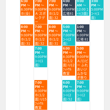
火
水
木
金
土
日
6:30
7:00
7:00
4:00
9:00
3:00
曜
曜
曜
曜
曜
曜
PM
～
PM
～
PM
～
PM
～
AM
～
PM
～
日,
日,
日,
日,
日,
日,
8:30PM
9:00PM
9:00PM
8:00PM
12:00 ｺ
5:00PM
8
8
8
8
8
8
Ｂ(全)
Ａ スポ
Ｂ(1/2
広場81
ｰﾄ(3面)
ｺｰﾄ(1
月
月
月
月
月
月
レクデ
面) 32
面)
25th
26th
27th
28th
29th
30th
ー
2026
2026
2026
2026
2026
2026
火
水
木
金
土
8:00
7:00
8:00
5:00
1:00
曜
曜
曜
曜
曜
PM
～
PM
～
PM
～
PM
～
PM
～
日,
日,
日,
日,
日,
9:00PM
9:00PM
9:00PM
7:00PM
6:00PM
8
8
8
8
8
Ｂ(1/2
Ｂ(1/2
Ｂ(1/2
ｺｰﾄ(2
広場 81
月
月
月
月
月
面) 31
面) 32
面) 31
面)
25th
26th
27th
28th
29th
水
金
土
7:00
6:00
5:00
2026
2026
2026
2026
2026
曜
曜
曜
PM
～
PM
～
PM
～
日,
日,
日,
9:00PM
8:30PM
9:00PM
8
8
8
ｺｰﾄ(1
Ｂ(1/2
Ａ/ロビ
月
月
月
面)
面) U12
ー ふれ
26th
28th
29th
ﾌｯﾄｻﾙ
あいジ
2026
2026
2026
教室
ムかな
ぎ祭り
水
金
土
7:00
6:00
7:00
曜
曜
曜
PM
～
PM
～
PM
～
日,
日,
日,
8:30PM
8:00PM
9:00PM
8
8
8
Ｂ(1/2
ｺｰﾄ(2
ｺｰﾄ(2
月
月
月
面) U15
面) 52
面)
26th
28th
29th
ﾌｯﾄｻﾙ
2026
2026
2026
教室