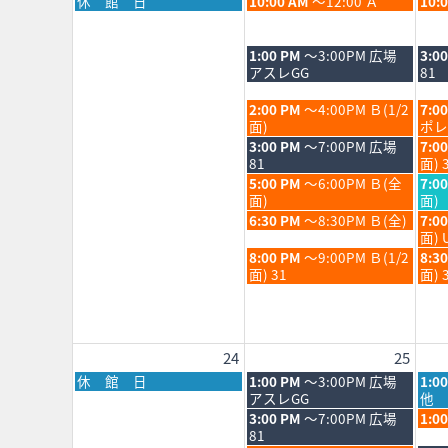
月
火
水
休 館 日
10:00 AM
～12:00 Ａ
10:
202
曜
曜
曜
日,
日,
日,
8
8
8
火
水
1:00 PM
～3:00PM 広場
3:0
月
月
月
曜
曜
アスレGG
81
17th
18th
19th
日,
日,
2026
2026
202
8
8
火
水
2:00 PM
～4:00PM Ｂ(1/2
7:0
月
月
曜
曜
面)
ポレ
18th
19th
日,
日,
火
水
3:00 PM
～7:00PM 広場
7:0
2026
202
8
8
曜
曜
81
面) 
月
月
日,
日,
火
水
5:00 PM
～6:00PM Ｂ(全
7:0
18th
19th
8
8
曜
曜
面)
面)
2026
202
月
月
日,
日,
火
水
6:30 PM
～8:30PM Ｂ(全)
7:0
18th
19th
8
8
曜
曜
面) 
2026
202
月
月
日,
日,
火
水
8:00 PM
～9:00PM Ｂ(1/2
8:3
18th
19th
8
8
曜
曜
面) 31
面) 
2026
202
月
月
日,
日,
18th
19th
8
8
2026
202
月
月
18th
19th
24
25
2026
202
月
火
水
休 館 日
1:00 PM
～3:00PM 広場
1:0
曜
曜
曜
アスレGG
他 
日,
日,
日,
火
水
3:00 PM
～7:00PM 広場
1:0
8
8
8
曜
曜
81