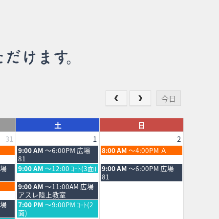
ただけます。
今日
土
日
31
1
2
土
日
9:00 AM
～6:00PM 広場
8:00 AM
～4:00PM Ａ
曜
曜
81
日,
日,
土
日
広場
9:00 AM
～12:00 ｺｰﾄ(3面)
9:00 AM
～6:00PM 広場
8
8
曜
曜
81
月
月
日,
日,
土
9:00 AM
～11:00AM 広場
1st
2nd
8
8
曜
アスレ陸上教室
2026
2026
月
月
日,
土
広場
7:00 PM
～9:00PM ｺｰﾄ(2
1st
2nd
8
曜
面)
2026
2026