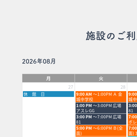
施設のご利
2026年08月
月
火
27
28
月
火
水
休 館 日
9:00 AM
～1:00PM Ａ 金
9:0
曜
曜
曜
城中学校
城中
日,
日,
日,
火
水
1:00 PM
～3:00PM 広場
3:0
7
7
7
曜
曜
アスレGG
81
月
月
月
日,
日,
火
水
3:00 PM
～7:00PM 広場
7:0
27th
28th
29th
7
7
曜
曜
81
ポレ
2026
2026
202
月
月
日,
日,
火
水
5:00 PM
～6:00PM Ｂ(全
7:0
28th
29th
7
7
曜
曜
面)
面) 
2026
202