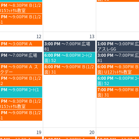
6
2026
2026
月
月
日,
0 PM
～8:30PM Ｂ(1/2
6th
7th
8
U15ﾌｯﾄｻﾙ教室
6
2026
2026
月
0 PM
～9:00PM Ｂ(1/2
7th
31
6
2026
12
13
6
木
金
0 PM
～3:00PM Ａ
3:00 PM
～7:00PM 広場
1:00 PM
～3:00PM 
6
曜
曜
81
アスレGG
日,
日,
木
金
0 PM
～7:00PM 広場
6:00 PM
～8:00PM ｺｰﾄ(2
3:00 PM
～7:00PM 
8
8
曜
曜
面) 52
81
月
月
日,
日,
木
金
0 PM
～9:00PM Ａ ス
8:00 PM
～9:00PM Ｂ(1/2
6:00 PM
～8:30PM Ｂ
13th
14th
8
8
曜
曜
クデー
面) 31
面) U12ﾌｯﾄｻﾙ教室
6
2026
2026
月
月
日,
日,
金
0 PM
～9:00PM Ｂ(1/2
6:00 PM
～8:00PM ｺｰ
13th
14th
8
8
曜
32
面) 52
6
2026
2026
月
月
日,
金
0 PM
～9:00PM ｺｰﾄ(1
7:00 PM
～9:00PM 
13th
14th
8
曜
面) 31
6
2026
2026
月
日,
0 PM
～8:30PM Ｂ(1/2
14th
8
U15ﾌｯﾄｻﾙ教室
6
2026
月
0 PM
～9:00PM Ｂ(1/2
14th
31
6
2026
19
20
6