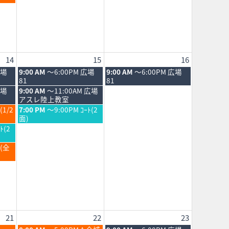
2026
14
15
16
土
日
広場
9:00 AM
～6:00PM 広場
9:00 AM
～6:00PM 広場
曜
曜
81
81
日,
日,
土
広場
9:00 AM
～11:00AM 広場
8
8
曜
アスレ陸上教室
月
月
日,
土
(1/2
7:00 PM
～9:00PM ｺｰﾄ(2
15th
16th
8
曜
面)
2026
2026
月
日,
ﾄ(2
15th
8
2026
月
Ｂ(全
15th
2026
21
22
23