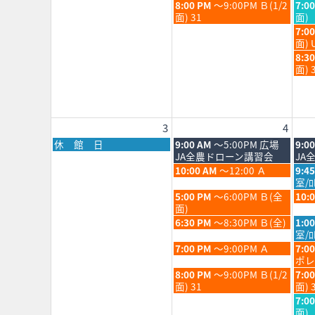
月
月
日,
日,
火
水
8:00 PM
～9:00PM Ｂ(1/2
7:0
28th
29th
7
7
曜
曜
面) 31
面)
2026
202
月
月
日,
日,
水
7:0
28th
29th
7
7
曜
面) 
2026
202
月
月
日,
水
8:3
28th
29th
7
曜
面) 
2026
202
月
日,
29th
7
202
月
29th
3
4
202
月
火
水
休 館 日
9:00 AM
～5:00PM 広場
9:0
曜
曜
曜
JA全農ドローン講習会
JA
日,
日,
日,
火
水
10:00 AM
～12:00 Ａ
9:4
8
8
8
曜
曜
室/
月
月
月
日,
日,
火
水
5:00 PM
～6:00PM Ｂ(全
10:
3rd
4th
5th
8
8
曜
曜
面)
2026
2026
202
月
月
日,
日,
火
水
6:30 PM
～8:30PM Ｂ(全)
1:0
4th
5th
8
8
曜
曜
室/ﾛ
2026
202
月
月
日,
日,
火
水
7:00 PM
～9:00PM Ａ
7:0
4th
5th
8
8
曜
曜
ポレ
2026
202
月
月
日,
日,
火
水
8:00 PM
～9:00PM Ｂ(1/2
7:0
4th
5th
8
8
曜
曜
面) 31
面) 
2026
202
月
月
日,
日,
水
7:0
4th
5th
8
8
曜
面)