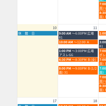
2026
202
月
月
日,
水
7:0
4th
5th
8
曜
面) 
2026
202
月
日,
水
8:3
5th
8
曜
面) 
202
月
日,
5th
8
10
11
202
月
5th
月
火
水
休 館 日
9:00 AM
～6:00PM 広場
1:0
202
曜
曜
曜
81
日,
日,
日,
火
水
10:00 AM
～12:00 Ａ
3:0
8
8
8
曜
曜
81
月
月
月
日,
日,
火
水
1:00 PM
～3:00PM 広場
7:0
10th
11th
12th
8
8
曜
曜
アスレGG
ポレ
2026
2026
202
月
月
日,
日,
火
水
6:30 PM
～8:30PM Ｂ(全)
7:0
11th
12th
8
8
曜
曜
面) 
2026
202
月
月
日,
日,
火
水
8:00 PM
～9:00PM Ｂ(1/2
7:0
11th
12th
8
8
曜
曜
面) 31
面)
2026
202
月
月
日,
日,
水
7:0
11th
12th
8
8
曜
面) 
2026
202
月
月
日,
水
8:3
11th
12th
8
曜
面) 
2026
202
月
日,
12th
8
17
18
202
月
12th