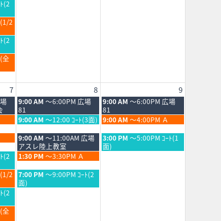
月
日,
ﾄ(2
1st
8
2026
月
(1/2
1st
2026
ﾄ(2
Ｂ(全
7
8
9
土
日
広場
9:00 AM
～6:00PM 広場
9:00 AM
～6:00PM 広場
曜
曜
会
81
81
日,
日,
土
日
9:00 AM
～12:00 ｺｰﾄ(3面)
9:00 AM
～4:00PM Ａ
8
8
曜
曜
月
月
日,
日,
土
日
9:00 AM
～11:00AM 広場
3:00 PM
～5:00PM ｺｰﾄ(1
8th
9th
8
8
曜
曜
アスレ陸上教室
面)
2026
2026
月
月
日,
日,
土
ﾄ(2
1:30 PM
～3:30PM Ａ
8th
9th
8
8
曜
2026
2026
月
月
日,
土
(1/2
7:00 PM
～9:00PM ｺｰﾄ(2
8th
9th
8
曜
面)
2026
2026
月
日,
ﾄ(2
8th
8
2026
月
Ｂ(全
8th