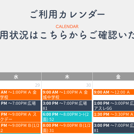
ご利用カレンダー
CALENDAR
用状況はこちらからご確認い
水
木
金
29
30
木
金
0 AM
～1:00PM Ａ 金
9:00 AM
～1:00PM Ａ 金
9:00 AM
～12:00 Ａ
曜
曜
学校
城中学校
日,
日,
木
金
0 PM
～7:00PM 広場
3:00 PM
～7:00PM 広場
1:00 PM
～3:00PM 
7
7
曜
曜
81
アスレGG
月
月
日,
日,
木
金
0 PM
～9:00PM Ａ ス
6:00 PM
～8:00PM ｺｰﾄ(2
1:30 PM
～3:30PM Ａ
30th
31st
7
7
曜
曜
クデー
面) 52
6
2026
2026
月
月
日,
日,
木
金
0 PM
～9:00PM Ｂ(1/2
8:00 PM
～9:00PM Ｂ(1/2
3:00 PM
～7:00PM 
30th
31st
7
7
曜
曜
32
面) 31
81
6
2026
2026