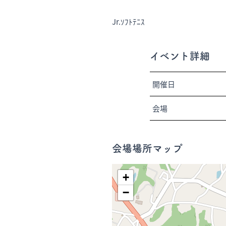
Jr.ｿﾌﾄﾃﾆｽ
イベント詳細
開催日
会場
会場場所マップ
+
−