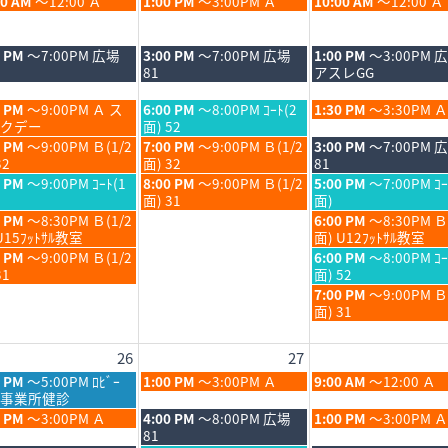
木
金
00 AM
～12:00 Ａ
1:00 PM
～3:00PM Ａ
10:00 AM
～12:00 Ａ
6
曜
曜
日,
日,
8
8
木
金
0 PM
～7:00PM 広場
3:00 PM
～7:00PM 広場
1:00 PM
～3:00PM 
月
月
曜
曜
81
アスレGG
20th
21st
日,
日,
6
2026
2026
8
8
木
金
0 PM
～9:00PM Ａ ス
6:00 PM
～8:00PM ｺｰﾄ(2
1:30 PM
～3:30PM Ａ
月
月
曜
曜
クデー
面) 52
20th
21st
日,
日,
木
金
0 PM
～9:00PM Ｂ(1/2
7:00 PM
～9:00PM Ｂ(1/2
3:00 PM
～7:00PM 
6
2026
2026
8
8
曜
曜
32
面) 32
81
月
月
日,
日,
木
金
0 PM
～9:00PM ｺｰﾄ(1
8:00 PM
～9:00PM Ｂ(1/2
5:00 PM
～7:00PM ｺｰ
20th
21st
8
8
曜
曜
面) 31
面)
6
2026
2026
月
月
日,
日,
金
0 PM
～8:30PM Ｂ(1/2
6:00 PM
～8:30PM Ｂ
20th
21st
8
8
曜
U15ﾌｯﾄｻﾙ教室
面) U12ﾌｯﾄｻﾙ教室
6
2026
2026
月
月
日,
金
0 PM
～9:00PM Ｂ(1/2
6:00 PM
～8:00PM ｺｰ
20th
21st
8
曜
31
面) 52
6
2026
2026
月
日,
金
7:00 PM
～9:00PM 
21st
8
曜
面) 31
6
2026
月
日,
21st
8
26
27
6
2026
月
21st
木
金
0 PM
～5:00PM ﾛﾋﾞｰ
1:00 PM
～3:00PM Ａ
9:00 AM
～12:00 Ａ
2026
曜
曜
事業所健診
日,
日,
木
金
0 PM
～3:00PM Ａ
4:00 PM
～8:00PM 広場
1:00 PM
～3:00PM Ａ
8
8
曜
曜
81