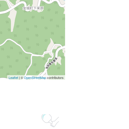
Leaflet
| ©
OpenStreetMap
contributors