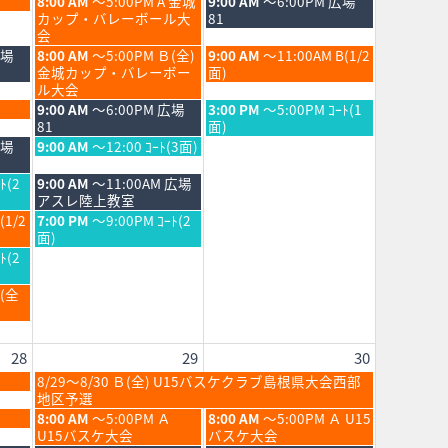
土
日
8:00 AM
～5:00PM A 金城
9:00 AM
～6:00PM 広場
曜
曜
カップ・バレーボール大
81
日,
日,
会
8
8
土
日
広場
8:00 AM
～5:00PM Ｂ(全)
9:00 AM
～11:00AM B(1/2
月
月
曜
曜
金城カップ・バレーボー
面)
22nd
23rd
日,
日,
ル大会
2026
2026
8
8
土
日
9:00 AM
～6:00PM 広場
3:00 PM
～5:00PM ｺｰﾄ(1
月
月
曜
曜
81
面)
22nd
23rd
日,
日,
土
広場
9:00 AM
～12:00 ｺｰﾄ(3面)
2026
2026
8
8
曜
月
月
日,
土
ﾄ(2
9:00 AM
～11:00AM 広場
22nd
23rd
8
曜
アスレ陸上教室
2026
2026
月
日,
土
(1/2
7:00 PM
～9:00PM ｺｰﾄ(2
22nd
8
曜
面)
2026
月
日,
ﾄ(2
22nd
8
2026
月
Ｂ(全
22nd
2026
28
29
30
土
8/29～8/30 Ｂ(全) U15バスケクラブ島根県大会西部
曜
地区予選
日,
土
日
8:00 AM
～5:00PM Ａ
8:00 AM
～5:00PM Ａ U15
8
曜
曜
U15バスケ大会
バスケ大会