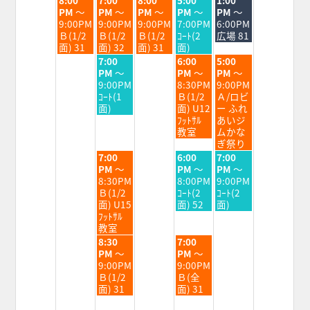
曜
曜
曜
曜
曜
PM
～
PM
～
PM
～
PM
～
PM
～
日,
日,
日,
日,
日,
9:00PM
9:00PM
9:00PM
7:00PM
6:00PM
8
8
8
8
8
Ｂ(1/2
Ｂ(1/2
Ｂ(1/2
ｺｰﾄ(2
広場 81
月
月
月
月
月
面) 31
面) 32
面) 31
面)
25th
26th
27th
28th
29th
水
金
土
7:00
6:00
5:00
2026
2026
2026
2026
2026
曜
曜
曜
PM
～
PM
～
PM
～
日,
日,
日,
9:00PM
8:30PM
9:00PM
8
8
8
ｺｰﾄ(1
Ｂ(1/2
Ａ/ロビ
月
月
月
面)
面) U12
ー ふれ
26th
28th
29th
ﾌｯﾄｻﾙ
あいジ
2026
2026
2026
教室
ムかな
ぎ祭り
水
金
土
7:00
6:00
7:00
曜
曜
曜
PM
～
PM
～
PM
～
日,
日,
日,
8:30PM
8:00PM
9:00PM
8
8
8
Ｂ(1/2
ｺｰﾄ(2
ｺｰﾄ(2
月
月
月
面) U15
面) 52
面)
26th
28th
29th
ﾌｯﾄｻﾙ
2026
2026
2026
教室
水
金
8:30
7:00
曜
曜
PM
～
PM
～
日,
日,
9:00PM
9:00PM
8
8
Ｂ(1/2
Ｂ(全
月
月
面) 31
面) 31
26th
28th