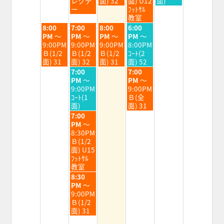
レクデ
面) 32
面) U12
面)
4th
5th
6th
7th
8th
ー
ﾌｯﾄｻﾙ
2026
2026
2026
2026
2026
教室
火
水
木
金
8:00
7:00
8:00
6:00
曜
曜
曜
曜
PM
～
PM
～
PM
～
PM
～
日,
日,
日,
日,
9:00PM
9:00PM
9:00PM
8:00PM
8
8
8
8
Ｂ(1/2
Ｂ(1/2
Ｂ(1/2
ｺｰﾄ(2
月
月
月
月
面) 31
面) 32
面) 31
面) 52
4th
5th
6th
7th
水
金
7:00
7:00
2026
2026
2026
2026
曜
曜
PM
～
PM
～
日,
日,
9:00PM
9:00PM
8
8
ｺｰﾄ(1
Ｂ(全
月
月
面)
面) 31
5th
7th
水
7:00
2026
2026
曜
PM
～
日,
8:30PM
8
Ｂ(1/2
月
面) U15
5th
ﾌｯﾄｻﾙ
2026
教室
水
8:30
曜
PM
～
日,
9:00PM
8
Ｂ(1/2
月
面) 31
5th