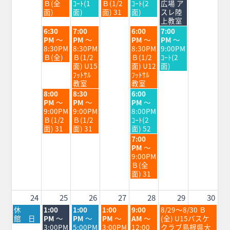
8
8
8
8
8
Ｂ(全
ｺｰﾄ(1
Ｂ(1/2
ｺｰﾄ(2
広場 ア
月
月
月
月
月
面)
面)
面) 31
面)
スレ陸
18th
19th
20th
21st
22nd
上教室
2026
2026
2026
2026
2026
火
水
金
土
6:30
7:00
6:00
7:00
曜
曜
曜
曜
PM
～
PM
～
PM
～
PM
～
日,
日,
日,
日,
8:30PM
8:30PM
8:30PM
9:00PM
8
8
8
8
Ｂ(全)
Ｂ(1/2
Ｂ(1/2
ｺｰﾄ(2
月
月
月
月
面) U15
面) U12
面)
18th
19th
21st
22nd
ﾌｯﾄｻﾙ
ﾌｯﾄｻﾙ
2026
2026
2026
2026
教室
教室
火
水
金
8:00
8:30
6:00
曜
曜
曜
PM
～
PM
～
PM
～
日,
日,
日,
9:00PM
9:00PM
8:00PM
8
8
8
Ｂ(1/2
Ｂ(1/2
ｺｰﾄ(2
月
月
月
面) 31
面) 31
面) 52
18th
19th
21st
金
7:00
2026
2026
2026
曜
PM
～
日,
9:00PM
8
Ｂ(全
月
面) 31
21st
2026
24
25
26
27
28
29
30
月
火
水
木
金
土
休
1:00
1:00
1:00
9:00
8/29～8/30 Ｂ
曜
曜
曜
曜
曜
曜
館 日
PM
～
PM
～
PM
～
AM
～
(全) U15バスケ
日,
日,
日,
日,
日,
日,
3:00PM
5:00PM
3:00PM
12:00
クラブ島根県大