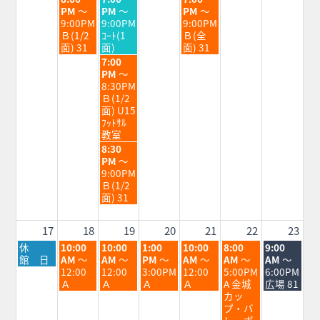
2026
2026
2026
曜
曜
曜
PM
～
PM
～
PM
～
日,
日,
日,
9:00PM
9:00PM
9:00PM
8
8
8
Ｂ(1/2
ｺｰﾄ(1
Ｂ(全
月
月
月
面) 31
面)
面) 31
11th
12th
14th
水
7:00
2026
2026
2026
曜
PM
～
日,
8:30PM
8
Ｂ(1/2
月
面) U15
12th
ﾌｯﾄｻﾙ
2026
教室
水
8:30
曜
PM
～
日,
9:00PM
8
Ｂ(1/2
月
面) 31
12th
2026
17
18
19
20
21
22
23
月
火
水
木
金
土
日
休
10:00
10:00
1:00
10:00
8:00
9:00
曜
曜
曜
曜
曜
曜
曜
館 日
AM
～
AM
～
PM
～
AM
～
AM
～
AM
～
日,
日,
日,
日,
日,
日,
日,
12:00
12:00
3:00PM
12:00
5:00PM
6:00PM
8
8
8
8
8
8
8
Ａ
Ａ
Ａ
Ａ
A 金城
広場 81
月
月
月
月
月
月
月
カッ
17th
18th
19th
20th
21st
22nd
23rd
プ・バ
2026
2026
2026
2026
2026
2026
2026
レーボ