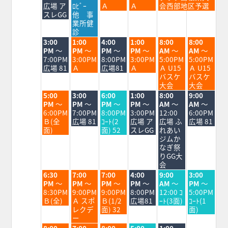
8
8
8
8
8
8
広場 ア
ﾛﾋﾞｰ
Ａ
Ａ
会西部地区予選
月
月
月
月
月
月
スレGG
他 事
24th
25th
26th
27th
28th
29th
業所健
2026
2026
2026
2026
2026
2026
診
火
水
木
金
土
日
3:00
1:00
4:00
1:00
8:00
8:00
曜
曜
曜
曜
曜
曜
PM
～
PM
～
PM
～
PM
～
AM
～
AM
～
日,
日,
日,
日,
日,
日,
7:00PM
3:00PM
8:00PM
3:00PM
5:00PM
5:00PM
8
8
8
8
8
8
広場 81
Ａ
広場81
Ａ
Ａ U15
Ａ U15
月
月
月
月
月
月
バスケ
バスケ
25th
26th
27th
28th
29th
30th
大会
大会
2026
2026
2026
2026
2026
2026
火
水
木
金
土
日
5:00
3:00
6:00
1:00
8:00
9:00
曜
曜
曜
曜
曜
曜
PM
～
PM
～
PM
～
PM
～
AM
～
AM
～
日,
日,
日,
日,
日,
日,
6:00PM
7:00PM
8:00PM
3:00PM
12:00
6:00PM
8
8
8
8
8
8
Ｂ(全
広場 81
ｺｰﾄ(2
広場 ア
広場 ふ
広場 81
月
月
月
月
月
月
面)
面) 52
スレGG
れあい
25th
26th
27th
28th
29th
30th
ジムか
2026
2026
2026
2026
2026
2026
なぎ祭
りGG大
会
火
水
木
金
土
日
6:30
7:00
7:00
4:00
9:00
3:00
曜
曜
曜
曜
曜
曜
PM
～
PM
～
PM
～
PM
～
AM
～
PM
～
日,
日,
日,
日,
日,
日,
8:30PM
9:00PM
9:00PM
8:00PM
12:00 ｺ
5:00PM
8
8
8
8
8
8
Ｂ(全)
Ａ スポ
Ｂ(1/2
広場81
ｰﾄ(3面)
ｺｰﾄ(1
月
月
月
月
月
月
レクデ
面) 32
面)
25th
26th
27th
28th
29th
30th
ー
2026
2026
2026
2026
2026
2026
火
水
木
金
土
8:00
7:00
8:00
5:00
1:00