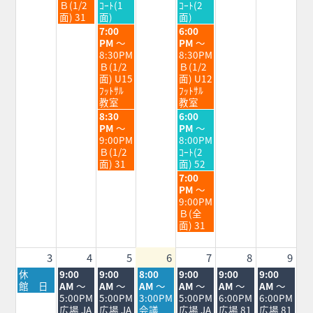
7
7
7
Ｂ(1/2
ｺｰﾄ(1
ｺｰﾄ(2
月
月
月
面) 31
面)
面)
28th
29th
31st
水
金
7:00
6:00
2026
2026
2026
曜
曜
PM
～
PM
～
日,
日,
8:30PM
8:30PM
7
7
Ｂ(1/2
Ｂ(1/2
月
月
面) U15
面) U12
29th
31st
ﾌｯﾄｻﾙ
ﾌｯﾄｻﾙ
2026
2026
教室
教室
水
金
8:30
6:00
曜
曜
PM
～
PM
～
日,
日,
9:00PM
8:00PM
7
7
Ｂ(1/2
ｺｰﾄ(2
月
月
面) 31
面) 52
29th
31st
金
7:00
2026
2026
曜
PM
～
日,
9:00PM
7
Ｂ(全
月
面) 31
31st
2026
3
4
5
6
7
8
9
月
火
水
木
金
土
日
休
9:00
9:00
8:00
9:00
9:00
9:00
曜
曜
曜
曜
曜
曜
曜
館 日
AM
～
AM
～
AM
～
AM
～
AM
～
AM
～
日,
日,
日,
日,
日,
日,
日,
5:00PM
5:00PM
3:00PM
5:00PM
6:00PM
6:00PM
8
8
8
8
8
8
8
広場 JA
広場 JA
会議
広場 JA
広場 81
広場 81