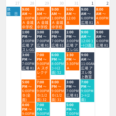
27
28
29
30
31
1
2
月
火
水
木
金
土
日
休
9:00
9:00
9:00
9:00
9:00
8:00
曜
曜
曜
曜
曜
曜
曜
館 日
AM
～
AM
～
AM
～
AM
～
AM
～
AM
～
日,
日,
日,
日,
日,
日,
日,
1:00PM
1:00PM
1:00PM
12:00
6:00PM
4:00PM
7
7
7
7
7
8
8
Ａ 金城
Ａ 金城
Ａ 金城
Ａ
広場 81
Ａ
月
月
月
月
月
月
月
中学校
中学校
中学校
27th
28th
29th
30th
31st
1st
2nd
火
水
木
金
土
日
1:00
3:00
3:00
1:00
9:00
9:00
2026
2026
2026
2026
2026
2026
2026
曜
曜
曜
曜
曜
曜
PM
～
PM
～
PM
～
PM
～
AM
～
AM
～
日,
日,
日,
日,
日,
日,
3:00PM
7:00PM
7:00PM
3:00PM
12:00 ｺ
6:00PM
7
7
7
7
8
8
広場 ア
広場 81
広場 81
広場 ア
ｰﾄ(3面)
広場 81
月
月
月
月
月
月
スレGG
スレGG
28th
29th
30th
31st
1st
2nd
火
水
木
金
土
3:00
7:00
6:00
1:30
9:00
2026
2026
2026
2026
2026
2026
曜
曜
曜
曜
曜
PM
～
PM
～
PM
～
PM
～
AM
～
日,
日,
日,
日,
日,
7:00PM
9:00PM
8:00PM
3:30PM
11:00AM
7
7
7
7
8
広場 81
Ａ スポ
ｺｰﾄ(2
Ａ
広場 ア
月
月
月
月
月
レクデ
面) 52
スレ陸
28th
29th
30th
31st
1st
ー
上教室
2026
2026
2026
2026
2026
火
水
木
金
土
5:00
7:00
8:00
3:00
7:00
曜
曜
曜
曜
曜
PM
～
PM
～
PM
～
PM
～
PM
～
日,
日,
日,
日,
日,
6:00PM
9:00PM
9:00PM
7:00PM
9:00PM
7
7
7
7
8
Ｂ(全
Ｂ(1/2
Ｂ(1/2
広場 81
ｺｰﾄ(2
月
月
月
月
月
面)
面) 32
面) 31
面)
28th
29th
30th
31st
1st
火
水
金
8:00
7:00
5:00
2026
2026
2026
2026
2026
曜
曜
曜
PM
～
PM
～
PM
～
日,
日,
日,
9:00PM
9:00PM
7:00PM