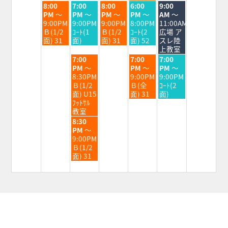
火
水
木
金
土
8:00
7:00
8:00
6:00
9:00
曜
曜
曜
曜
曜
PM
～
PM
～
PM
～
PM
～
AM
～
日,
日,
日,
日,
日,
9:00PM
9:00PM
9:00PM
8:00PM
11:00AM
9
9
9
9
9
Ｂ(1/2
ｺｰﾄ(1
Ｂ(1/2
ｺｰﾄ(2
広場 ア
月
月
月
月
月
面) 31
面)
面) 31
面) 52
スレ陸
1st
2nd
3rd
4th
5th
上教室
2026
2026
2026
2026
2026
水
金
土
7:00
7:00
7:00
曜
曜
曜
PM
～
PM
～
PM
～
日,
日,
日,
8:30PM
9:00PM
9:00PM
9
9
9
Ｂ(1/2
Ｂ(全
ｺｰﾄ(2
月
月
月
面) U15
面) 31
面)
2nd
4th
5th
ﾌｯﾄｻﾙ
2026
2026
2026
教室
水
8:30
曜
PM
～
日,
9:00PM
9
Ｂ(1/2
月
面) 31
2nd
2026