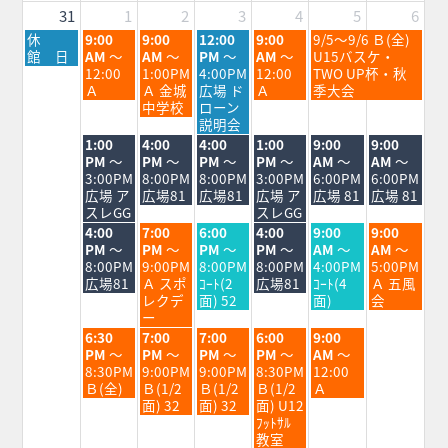
2026
2026
31
1
2
3
4
5
6
月
火
水
木
金
土
休
9:00
9:00
12:00
9:00
9/5～9/6 Ｂ(全)
曜
曜
曜
曜
曜
曜
館 日
AM
～
AM
～
PM
～
AM
～
U15バスケ・
日,
日,
日,
日,
日,
日,
12:00
1:00PM
4:00PM
12:00
TWO UP杯・秋
8
9
9
9
9
9
Ａ
Ａ 金城
広場 ド
Ａ
季大会
月
月
月
月
月
月
中学校
ローン
31st
1st
2nd
3rd
4th
5th
説明会
2026
2026
2026
2026
2026
2026
火
水
木
金
土
日
1:00
4:00
4:00
1:00
9:00
9:00
曜
曜
曜
曜
曜
曜
PM
～
PM
～
PM
～
PM
～
AM
～
AM
～
日,
日,
日,
日,
日,
日,
3:00PM
8:00PM
8:00PM
3:00PM
6:00PM
6:00PM
9
9
9
9
9
9
広場 ア
広場81
広場81
広場 ア
広場 81
広場 81
月
月
月
月
月
月
スレGG
スレGG
1st
2nd
3rd
4th
5th
6th
火
水
木
金
土
日
4:00
7:00
6:00
4:00
9:00
9:00
2026
2026
2026
2026
2026
2026
曜
曜
曜
曜
曜
曜
PM
～
PM
～
PM
～
PM
～
AM
～
AM
～
日,
日,
日,
日,
日,
日,
8:00PM
9:00PM
8:00PM
8:00PM
4:00PM
5:00PM
9
9
9
9
9
9
広場81
Ａ スポ
ｺｰﾄ(2
広場81
ｺｰﾄ(4
Ａ 五風
月
月
月
月
月
月
レクデ
面) 52
面)
会
1st
2nd
3rd
4th
5th
6th
ー
2026
2026
2026
2026
2026
2026
火
水
木
金
土
6:30
7:00
7:00
6:00
9:00
曜
曜
曜
曜
曜
PM
～
PM
～
PM
～
PM
～
AM
～
日,
日,
日,
日,
日,
8:30PM
9:00PM
9:00PM
8:30PM
12:00
9
9
9
9
9
Ｂ(全)
Ｂ(1/2
Ｂ(1/2
Ｂ(1/2
Ａ
月
月
月
月
月
面) 32
面) 32
面) U12
1st
2nd
3rd
4th
5th
ﾌｯﾄｻﾙ
2026
2026
2026
2026
2026
教室