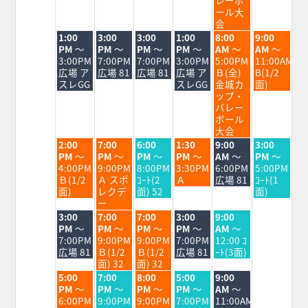
ール大
会
火
水
木
金
土
日
1:00
3:00
3:00
1:00
8:00
9:00
曜
曜
曜
曜
曜
曜
PM
～
PM
～
PM
～
PM
～
AM
～
AM
～
日,
日,
日,
日,
日,
日,
3:00PM
7:00PM
7:00PM
3:00PM
5:00PM
11:00AM
8
8
8
8
8
8
広場 ア
広場 81
広場 81
広場 ア
Ｂ(全)
B(1/2
月
月
月
月
月
月
スレGG
スレGG
金城カ
面)
18th
19th
20th
21st
22nd
23rd
ップ・
2026
2026
2026
2026
2026
2026
バレー
ボール
大会
火
水
木
金
土
日
2:00
7:00
6:00
1:30
9:00
3:00
曜
曜
曜
曜
曜
曜
PM
～
PM
～
PM
～
PM
～
AM
～
PM
～
日,
日,
日,
日,
日,
日,
4:00PM
9:00PM
8:00PM
3:30PM
6:00PM
5:00PM
8
8
8
8
8
8
Ｂ(1/2
Ａ スポ
ｺｰﾄ(2
Ａ
広場 81
ｺｰﾄ(1
月
月
月
月
月
月
面)
レクデ
面) 52
面)
18th
19th
20th
21st
22nd
23rd
ー
2026
2026
2026
2026
2026
2026
火
水
木
金
土
3:00
7:00
7:00
3:00
9:00
曜
曜
曜
曜
曜
PM
～
PM
～
PM
～
PM
～
AM
～
日,
日,
日,
日,
日,
7:00PM
9:00PM
9:00PM
7:00PM
12:00 ｺ
8
8
8
8
8
広場 81
Ｂ(1/2
Ｂ(1/2
広場 81
ｰﾄ(3面)
月
月
月
月
月
面) 32
面) 32
18th
19th
20th
21st
22nd
火
水
木
金
土
5:00
7:00
8:00
5:00
9:00
2026
2026
2026
2026
2026
曜
曜
曜
曜
曜
PM
～
PM
～
PM
～
PM
～
AM
～
日,
日,
日,
日,
日,
6:00PM
9:00PM
9:00PM
7:00PM
11:00AM