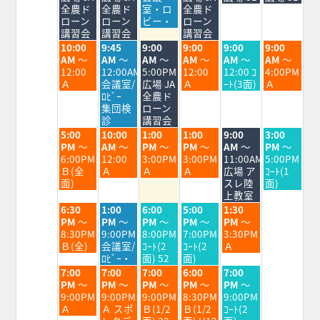
月
月
月
月
月
月
月
全農ド
全農ド
室・ロ
全農ド
3rd
4th
5th
6th
7th
8th
9th
ローン
ローン
ビー・
ローン
2026
2026
2026
2026
2026
2026
2026
講習会
講習会
講習会
火
水
木
金
土
日
10:00
9:45
9:00
9:00
9:00
9:00
曜
曜
曜
曜
曜
曜
AM
～
AM
～
AM
～
AM
～
AM
～
AM
～
日,
日,
日,
日,
日,
日,
12:00
12:00AM
5:00PM
12:00
12:00 ｺ
4:00PM
8
8
8
8
8
8
Ａ
会議室/
広場 JA
Ａ
ｰﾄ(3面)
Ａ
月
月
月
月
月
月
ﾛﾋﾞｰ
全農ド
4th
5th
6th
7th
8th
9th
集団検
ローン
2026
2026
2026
2026
2026
2026
診
講習会
火
水
木
金
土
日
5:00
10:00
1:00
1:00
9:00
3:00
曜
曜
曜
曜
曜
曜
PM
～
AM
～
PM
～
PM
～
AM
～
PM
～
日,
日,
日,
日,
日,
日,
6:00PM
12:00
3:00PM
3:00PM
11:00AM
5:00PM
8
8
8
8
8
8
Ｂ(全
Ａ
Ａ
Ａ
広場 ア
ｺｰﾄ(1
月
月
月
月
月
月
面)
スレ陸
面)
4th
5th
6th
7th
8th
9th
上教室
2026
2026
2026
2026
2026
2026
火
水
木
金
土
6:30
1:00
6:00
5:00
1:30
曜
曜
曜
曜
曜
PM
～
PM
～
PM
～
PM
～
PM
～
日,
日,
日,
日,
日,
8:30PM
9:00PM
8:00PM
7:00PM
3:30PM
8
8
8
8
8
Ｂ(全)
会議室/
ｺｰﾄ(2
ｺｰﾄ(2
Ａ
月
月
月
月
月
ﾛﾋﾞｰ・
面) 52
面)
4th
5th
6th
7th
8th
火
水
木
金
土
7:00
7:00
7:00
6:00
7:00
2026
2026
2026
2026
2026
曜
曜
曜
曜
曜
PM
～
PM
～
PM
～
PM
～
PM
～
日,
日,
日,
日,
日,
9:00PM
9:00PM
9:00PM
8:30PM
9:00PM
8
8
8
8
8
Ａ
Ａ スポ
Ｂ(1/2
Ｂ(1/2
ｺｰﾄ(2
月
月
月
月
月