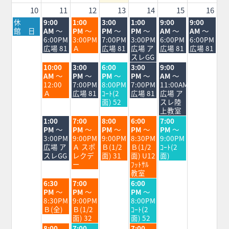
2026
10
11
12
13
14
15
16
月
火
水
木
金
土
日
休
9:00
1:00
3:00
1:00
9:00
9:00
曜
曜
曜
曜
曜
曜
曜
館 日
AM
～
PM
～
PM
～
PM
～
AM
～
AM
～
日,
日,
日,
日,
日,
日,
日,
6:00PM
3:00PM
7:00PM
3:00PM
6:00PM
6:00PM
8
8
8
8
8
8
8
広場 81
Ａ
広場 81
広場 ア
広場 81
広場 81
月
月
月
月
月
月
月
スレGG
10th
11th
12th
13th
14th
15th
16th
火
水
木
金
土
10:00
3:00
6:00
3:00
9:00
2026
2026
2026
2026
2026
2026
2026
曜
曜
曜
曜
曜
AM
～
PM
～
PM
～
PM
～
AM
～
日,
日,
日,
日,
日,
12:00
7:00PM
8:00PM
7:00PM
11:00AM
8
8
8
8
8
Ａ
広場 81
ｺｰﾄ(2
広場 81
広場 ア
月
月
月
月
月
面) 52
スレ陸
11th
12th
13th
14th
15th
上教室
2026
2026
2026
2026
2026
火
水
木
金
土
1:00
7:00
8:00
6:00
7:00
曜
曜
曜
曜
曜
PM
～
PM
～
PM
～
PM
～
PM
～
日,
日,
日,
日,
日,
3:00PM
9:00PM
9:00PM
8:30PM
9:00PM
8
8
8
8
8
広場 ア
Ａ スポ
Ｂ(1/2
Ｂ(1/2
ｺｰﾄ(2
月
月
月
月
月
スレGG
レクデ
面) 31
面) U12
面)
11th
12th
13th
14th
15th
ー
ﾌｯﾄｻﾙ
2026
2026
2026
2026
2026
教室
火
水
金
6:30
7:00
6:00
曜
曜
曜
PM
～
PM
～
PM
～
日,
日,
日,
8:30PM
9:00PM
8:00PM
8
8
8
Ｂ(全)
Ｂ(1/2
ｺｰﾄ(2
月
月
月
面) 32
面) 52
11th
12th
14th
火
水
金
8:00
7:00
7:00