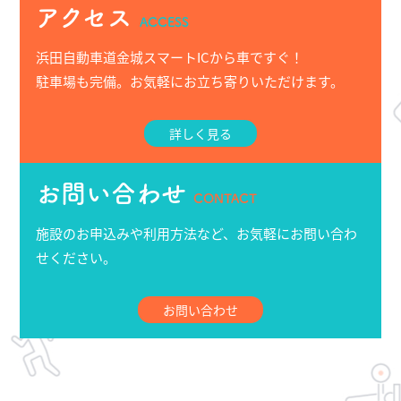
アクセス
ACCESS
浜田自動車道金城スマートICから車ですぐ！
駐車場も完備。お気軽にお立ち寄りいただけます。
詳しく見る
お問い合わせ
CONTACT
施設のお申込みや利用方法など、お気軽にお問い合わ
せください。
お問い合わせ