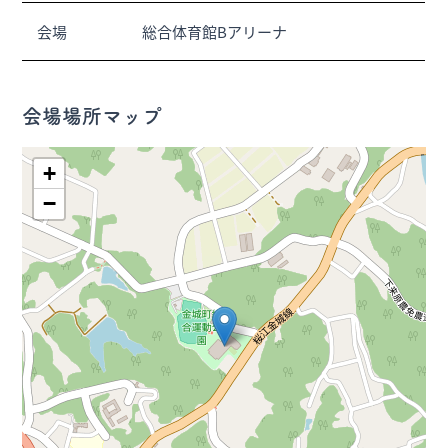
会場
総合体育館Bアリーナ
会場場所マップ
+
−