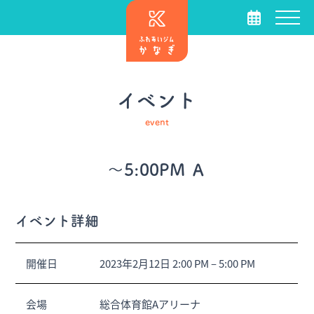
イベント
event
～5:00PM Ａ
イベント詳細
開催日
2023年2月12日 2:00 PM
–
5:00 PM
会場
総合体育館Aアリーナ