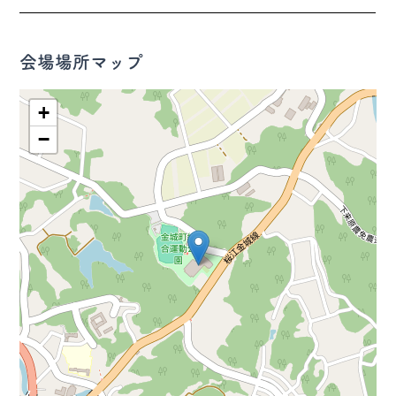
会場場所マップ
+
−