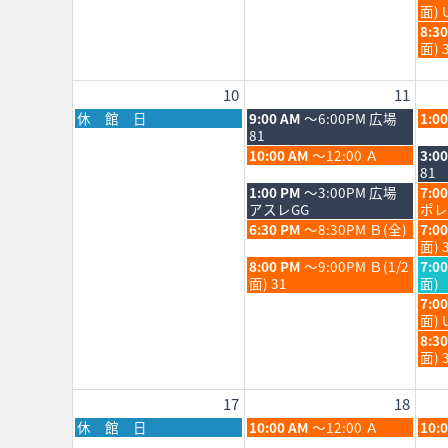
4th
5th
8
曜
面) 
2026
202
月
日,
水
8:3
5th
8
曜
面) 
202
月
日,
5th
8
10
11
202
月
5th
月
火
水
休 館 日
9:00 AM
～6:00PM 広場
1:0
202
曜
曜
曜
81
日,
日,
日,
火
水
10:00 AM
～12:00 Ａ
3:0
8
8
8
曜
曜
81
月
月
月
日,
日,
火
水
1:00 PM
～3:00PM 広場
7:0
10th
11th
12th
8
8
曜
曜
アスレGG
ポレ
2026
2026
202
月
月
日,
日,
火
水
6:30 PM
～8:30PM Ｂ(全)
7:0
11th
12th
8
8
曜
曜
面) 
2026
202
月
月
日,
日,
火
水
8:00 PM
～9:00PM Ｂ(1/2
7:0
11th
12th
8
8
曜
曜
面) 31
面)
2026
202
月
月
日,
日,
水
7:0
11th
12th
8
8
曜
面) 
2026
202
月
月
日,
水
8:3
11th
12th
8
曜
面) 
2026
202
月
日,
12th
8
17
18
202
月
12th
月
火
水
休 館 日
10:00 AM
～12:00 Ａ
10:
202
曜
曜
曜