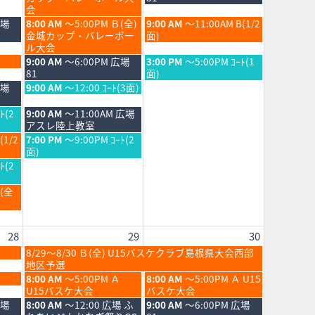
日,
日,
会
8
8
土
日
広場
8:00 AM
～5:00PM Ｂ(全)
9:00 AM
～11:00AM B(1/2
月
月
曜
曜
金城カップ・バレーボー
面)
22nd
23rd
日,
日,
ル大会
2026
2026
8
8
土
日
9:00 AM
～6:00PM 広場
3:00 PM
～5:00PM ｺｰﾄ(1
月
月
曜
曜
81
面)
22nd
23rd
日,
日,
土
広場
9:00 AM
～12:00 ｺｰﾄ(3面)
2026
2026
8
8
曜
月
月
日,
土
ﾄ(2
9:00 AM
～11:00AM 広場
22nd
23rd
8
曜
アスレ陸上教室
2026
2026
月
日,
土
(1/2
7:00 PM
～9:00PM ｺｰﾄ(2
22nd
8
曜
面)
2026
月
日,
ﾄ(2
22nd
8
2026
月
Ｂ(全
22nd
2026
28
29
30
土
8/29～8/30 Ｂ(全) U15バスケクラブ島根県大会西部
曜
地区予選
日,
土
日
8:00 AM
～5:00PM Ａ
8:00 AM
～5:00PM Ａ U15
8
曜
曜
U15バスケ大会
バスケ大会
月
日,
日,
土
日
広場
8:00 AM
～12:00 広場 ふ
9:00 AM
～6:00PM 広場
29th
8
8