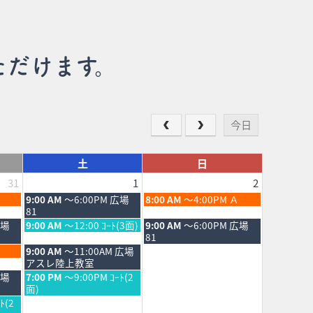
ただけます。
今日
土
日
31
1
2
土
日
9:00 AM
～6:00PM 広場
8:00 AM
～4:00PM Ａ
曜
曜
81
日,
日,
土
日
広場
9:00 AM
～12:00 ｺｰﾄ(3面)
9:00 AM
～6:00PM 広場
8
8
曜
曜
81
月
月
日,
日,
土
9:00 AM
～11:00AM 広場
1st
2nd
8
8
曜
アスレ陸上教室
2026
2026
月
月
日,
土
広場
7:00 PM
～9:00PM ｺｰﾄ(2
1st
2nd
8
曜
面)
2026
2026
月
日,
ﾄ(2
1st
8