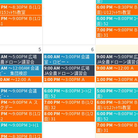
曜
面)
6
2026
2026
月
月
日,
金
0 PM
～8:30PM Ｂ(1/2
6:00 PM
～8:30PM Ｂ
30th
31st
7
曜
U15ﾌｯﾄｻﾙ教室
面) U12ﾌｯﾄｻﾙ教室
6
2026
2026
月
日,
金
0 PM
～9:00PM Ｂ(1/2
6:00 PM
～8:00PM ｺｰ
31st
7
曜
31
面) 52
6
2026
月
日,
金
7:00 PM
～9:00PM 
31st
7
曜
面) 31
6
2026
月
日,
31st
7
5
6
6
2026
月
31st
木
金
0 AM
～5:00PM 広場
8:00 AM
～3:00PM 会議
9:00 AM
～5:00PM 
2026
曜
曜
全農ドローン講習会
室・ロビー・
JA全農ドローン講習
日,
日,
木
金
5 AM
～12:00AM 会議
9:00 AM
～5:00PM 広場
9:00 AM
～12:00 Ａ
8
8
曜
曜
ﾛﾋﾞｰ 集団検診
JA全農ドローン講習会
月
月
日,
日,
木
金
00 AM
～12:00 Ａ
1:00 PM
～3:00PM Ａ
1:00 PM
～3:00PM Ａ
6th
7th
8
8
曜
曜
6
2026
2026
月
月
日,
日,
木
金
0 PM
～9:00PM 会議
6:00 PM
～8:00PM ｺｰﾄ(2
5:00 PM
～7:00PM ｺｰ
6th
7th
8
8
曜
曜
ﾋﾞｰ・
面) 52
面)
6
2026
2026
月
月
日,
日,
木
金
0 PM
～9:00PM Ａ ス
7:00 PM
～9:00PM Ｂ(1/2
6:00 PM
～8:30PM Ｂ
6th
7th
8
8
曜
曜
クデー
面) 32
面) U12ﾌｯﾄｻﾙ教室
6
2026
2026
月
月
日,
日,
木
金
0 PM
～9:00PM Ｂ(1/2
8:00 PM
～9:00PM Ｂ(1/2
6:00 PM
～8:00PM ｺｰ
6th
7th
8
8
曜
曜
32
面) 31
面) 52
6
2026
2026
月
月
日,
日,
金
0 PM
～9:00PM ｺｰﾄ(1
7:00 PM
～9:00PM 
6th
7th
8
8
曜
面) 31
6
2026
2026
月
月
日,
0 PM
～8:30PM Ｂ(1/2