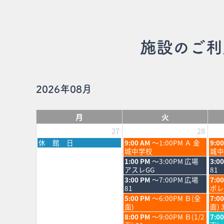
施設のご利
2026年08月
月
火
27
28
月
火
水
休 館 日
9:00 AM
～1:00PM Ａ 金
9:0
曜
曜
曜
城中学校
城中
日,
日,
日,
火
水
1:00 PM
～3:00PM 広場
3:0
7
7
7
曜
曜
アスレGG
81
月
月
月
日,
日,
火
水
3:00 PM
～7:00PM 広場
7:0
27th
28th
29th
7
7
曜
曜
81
ポレ
2026
2026
202
月
月
日,
日,
火
水
5:00 PM
～6:00PM Ｂ(全
7:0
28th
29th
7
7
曜
曜
面)
面) 
2026
202
月
月
日,
日,
火
水
8:00 PM
～9:00PM Ｂ(1/2
7:0
28th
29th
7
7