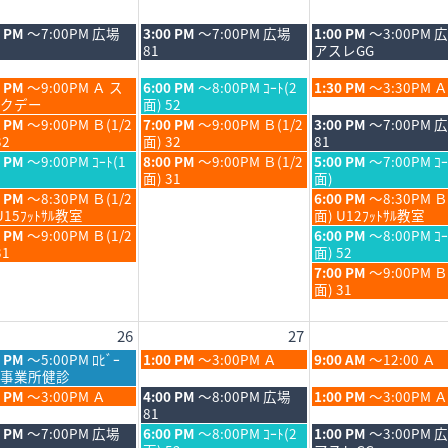
日,
日,
8
8
木
金
0 PM
～7:00PM 広場
3:00 PM
～7:00PM 広場
1:00 PM
～3:00PM 
月
月
曜
曜
81
アスレGG
20th
21st
日,
日,
6
2026
2026
8
8
木
金
0 PM
～9:00PM Ａ ス
6:00 PM
～8:00PM ｺｰﾄ(2
1:30 PM
～3:30PM Ａ
月
月
曜
曜
クデー
面) 52
20th
21st
日,
日,
木
金
0 PM
～9:00PM Ｂ(1/2
7:00 PM
～9:00PM Ｂ(1/2
3:00 PM
～7:00PM 
6
2026
2026
8
8
曜
曜
32
面) 32
81
月
月
日,
日,
木
金
0 PM
～9:00PM ｺｰﾄ(1
8:00 PM
～9:00PM Ｂ(1/2
5:00 PM
～7:00PM ｺｰ
20th
21st
8
8
曜
曜
面) 31
面)
6
2026
2026
月
月
日,
日,
金
0 PM
～8:30PM Ｂ(1/2
6:00 PM
～8:30PM Ｂ
20th
21st
8
8
曜
U15ﾌｯﾄｻﾙ教室
面) U12ﾌｯﾄｻﾙ教室
6
2026
2026
月
月
日,
金
0 PM
～9:00PM Ｂ(1/2
6:00 PM
～8:00PM ｺｰ
20th
21st
8
曜
31
面) 52
6
2026
2026
月
日,
金
7:00 PM
～9:00PM 
21st
8
曜
面) 31
6
2026
月
日,
21st
8
26
27
6
2026
月
21st
木
金
0 PM
～5:00PM ﾛﾋﾞｰ
1:00 PM
～3:00PM Ａ
9:00 AM
～12:00 Ａ
2026
曜
曜
事業所健診
日,
日,
木
金
0 PM
～3:00PM Ａ
4:00 PM
～8:00PM 広場
1:00 PM
～3:00PM Ａ
8
8
曜
曜
81
月
月
日,
日,
木
金
0 PM
～7:00PM 広場
6:00 PM
～8:00PM ｺｰﾄ(2
1:00 PM
～3:00PM 
27th
28th
8
8