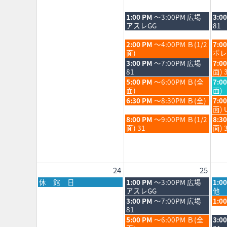
日,
日,
日,
8
8
8
火
水
1:00 PM
～3:00PM 広場
3:0
月
月
月
曜
曜
アスレGG
81
17th
18th
19th
日,
日,
2026
2026
202
8
8
火
水
2:00 PM
～4:00PM Ｂ(1/2
7:0
月
月
曜
曜
面)
ポレ
18th
19th
日,
日,
火
水
3:00 PM
～7:00PM 広場
7:0
2026
202
8
8
曜
曜
81
面) 
月
月
日,
日,
火
水
5:00 PM
～6:00PM Ｂ(全
7:0
18th
19th
8
8
曜
曜
面)
面)
2026
202
月
月
日,
日,
火
水
6:30 PM
～8:30PM Ｂ(全)
7:0
18th
19th
8
8
曜
曜
面) 
2026
202
月
月
日,
日,
火
水
8:00 PM
～9:00PM Ｂ(1/2
8:3
18th
19th
8
8
曜
曜
面) 31
面) 
2026
202
月
月
日,
日,
18th
19th
8
8
2026
202
月
月
18th
19th
24
25
2026
202
月
火
水
休 館 日
1:00 PM
～3:00PM 広場
1:0
曜
曜
曜
アスレGG
他 
日,
日,
日,
火
水
3:00 PM
～7:00PM 広場
1:0
8
8
8
曜
曜
81
月
月
月
日,
日,
火
水
5:00 PM
～6:00PM Ｂ(全
3:0
24th
25th
26th
8
8