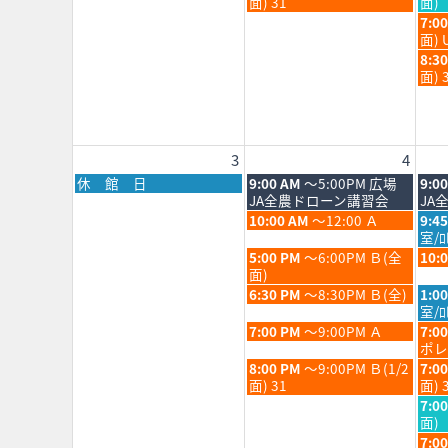
曜
曜
面) 31
面)
2026
202
月
月
日,
日,
水
7:0
28th
29th
7
7
曜
面) 
2026
202
月
月
日,
水
8:3
28th
29th
7
曜
面) 
2026
202
月
日,
29th
7
202
月
29th
3
4
202
月
火
水
休 館 日
9:00 AM
～5:00PM 広場
9:0
曜
曜
曜
JA全農ドローン講習会
JA
日,
日,
日,
火
水
10:00 AM
～12:00 Ａ
9:4
8
8
8
曜
曜
室/
月
月
月
日,
日,
火
水
5:00 PM
～6:00PM Ｂ(全
10:
3rd
4th
5th
8
8
曜
曜
面)
2026
2026
202
月
月
日,
日,
火
水
6:30 PM
～8:30PM Ｂ(全)
1:0
4th
5th
8
8
曜
曜
室/ﾛ
2026
202
月
月
日,
日,
火
水
7:00 PM
～9:00PM Ａ
7:0
4th
5th
8
8
曜
曜
ポレ
2026
202
月
月
日,
日,
火
水
8:00 PM
～9:00PM Ｂ(1/2
7:0
4th
5th
8
8
曜
曜
面) 31
面) 
2026
202
月
月
日,
日,
水
7:0
4th
5th
8
8
曜
面)
2026
202
月
月
日,
水
7:0