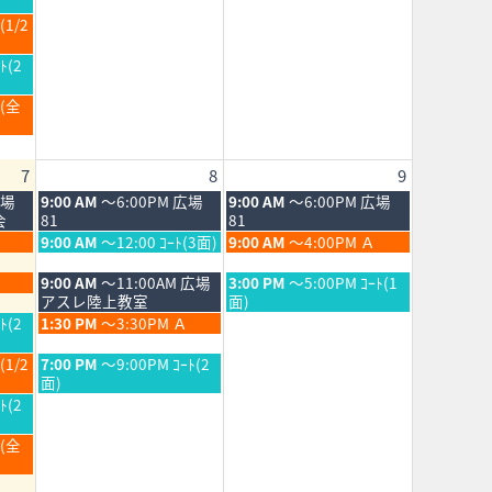
2026
月
(1/2
1st
2026
ﾄ(2
Ｂ(全
7
8
9
土
日
広場
9:00 AM
～6:00PM 広場
9:00 AM
～6:00PM 広場
曜
曜
会
81
81
日,
日,
土
日
9:00 AM
～12:00 ｺｰﾄ(3面)
9:00 AM
～4:00PM Ａ
8
8
曜
曜
月
月
日,
日,
土
日
9:00 AM
～11:00AM 広場
3:00 PM
～5:00PM ｺｰﾄ(1
8th
9th
8
8
曜
曜
アスレ陸上教室
面)
2026
2026
月
月
日,
日,
土
ﾄ(2
1:30 PM
～3:30PM Ａ
8th
9th
8
8
曜
2026
2026
月
月
日,
土
(1/2
7:00 PM
～9:00PM ｺｰﾄ(2
8th
9th
8
曜
面)
2026
2026
月
日,
ﾄ(2
8th
8
2026
月
Ｂ(全
8th
2026