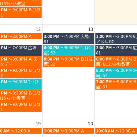
6th
7th
8
U15ﾌｯﾄｻﾙ教室
6
2026
2026
月
0 PM
～9:00PM Ｂ(1/2
7th
31
6
2026
12
13
6
木
金
0 PM
～3:00PM Ａ
3:00 PM
～7:00PM 広場
1:00 PM
～3:00PM 
6
曜
曜
81
アスレGG
日,
日,
木
金
0 PM
～7:00PM 広場
6:00 PM
～8:00PM ｺｰﾄ(2
3:00 PM
～7:00PM 
8
8
曜
曜
面) 52
81
月
月
日,
日,
木
金
0 PM
～9:00PM Ａ ス
8:00 PM
～9:00PM Ｂ(1/2
6:00 PM
～8:30PM Ｂ
13th
14th
8
8
曜
曜
クデー
面) 31
面) U12ﾌｯﾄｻﾙ教室
6
2026
2026
月
月
日,
日,
金
0 PM
～9:00PM Ｂ(1/2
6:00 PM
～8:00PM ｺｰ
13th
14th
8
8
曜
32
面) 52
6
2026
2026
月
月
日,
金
0 PM
～9:00PM ｺｰﾄ(1
7:00 PM
～9:00PM 
13th
14th
8
曜
面) 31
6
2026
2026
月
日,
0 PM
～8:30PM Ｂ(1/2
14th
8
U15ﾌｯﾄｻﾙ教室
6
2026
月
0 PM
～9:00PM Ｂ(1/2
14th
31
6
2026
19
20
6
木
金
00 AM
～12:00 Ａ
1:00 PM
～3:00PM Ａ
10:00 AM
～12:00 Ａ
6
曜
曜