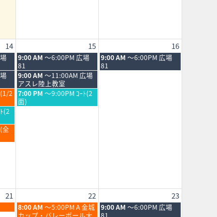
14
15
16
土
日
広場
9:00 AM
～6:00PM 広場
9:00 AM
～6:00PM 広場
曜
曜
81
81
日,
日,
土
広場
9:00 AM
～11:00AM 広場
8
8
曜
アスレ陸上教室
月
月
日,
土
(1/2
7:00 PM
～9:00PM ｺｰﾄ(2
15th
16th
8
曜
面)
2026
2026
月
日,
ﾄ(2
15th
8
2026
月
Ｂ(全
15th
2026
21
22
23
土
日
8:00 AM
～5:00PM A 金城
9:00 AM
～6:00PM 広場
曜
曜
カップ・バレーボール大
81