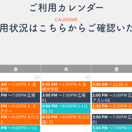
ご利用カレンダー
CALENDAR
用状況はこちらからご確認い
水
木
金
29
30
木
金
0 AM
～1:00PM Ａ 金
9:00 AM
～1:00PM Ａ 金
9:00 AM
～12:00 Ａ
曜
曜
学校
城中学校
日,
日,
木
金
0 PM
～7:00PM 広場
3:00 PM
～7:00PM 広場
1:00 PM
～3:00PM 
7
7
曜
曜
81
アスレGG
月
月
日,
日,
木
金
0 PM
～9:00PM Ａ ス
6:00 PM
～8:00PM ｺｰﾄ(2
1:30 PM
～3:30PM Ａ
30th
31st
7
7
曜
曜
クデー
面) 52
6
2026
2026
月
月
日,
日,
木
金
0 PM
～9:00PM Ｂ(1/2
8:00 PM
～9:00PM Ｂ(1/2
3:00 PM
～7:00PM 
30th
31st
7
7
曜
曜
32
面) 31
81
6
2026
2026
月
月
日,
日,
金
0 PM
～9:00PM ｺｰﾄ(1
5:00 PM
～7:00PM ｺｰ
30th
31st
7
7