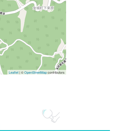
Leaflet
| ©
OpenStreetMap
contributors