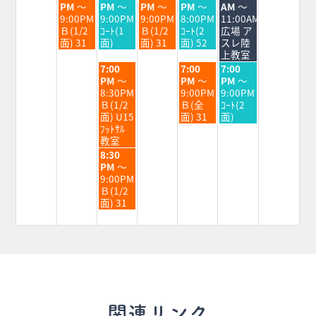
曜
曜
曜
曜
曜
PM
～
PM
～
PM
～
PM
～
AM
～
日,
日,
日,
日,
日,
9:00PM
9:00PM
9:00PM
8:00PM
11:00AM
9
9
9
9
9
Ｂ(1/2
ｺｰﾄ(1
Ｂ(1/2
ｺｰﾄ(2
広場 ア
月
月
月
月
月
面) 31
面)
面) 31
面) 52
スレ陸
1st
2nd
3rd
4th
5th
上教室
2026
2026
2026
2026
2026
水
金
土
7:00
7:00
7:00
曜
曜
曜
PM
～
PM
～
PM
～
日,
日,
日,
8:30PM
9:00PM
9:00PM
9
9
9
Ｂ(1/2
Ｂ(全
ｺｰﾄ(2
月
月
月
面) U15
面) 31
面)
2nd
4th
5th
ﾌｯﾄｻﾙ
2026
2026
2026
教室
水
8:30
曜
PM
～
日,
9:00PM
9
Ｂ(1/2
月
面) 31
2nd
2026
関連リンク