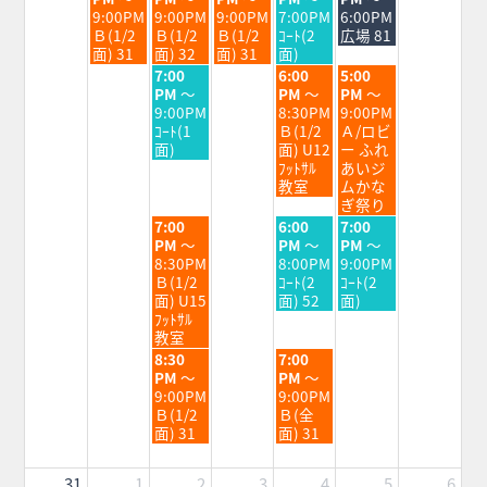
日,
日,
日,
日,
日,
9:00PM
9:00PM
9:00PM
7:00PM
6:00PM
8
8
8
8
8
Ｂ(1/2
Ｂ(1/2
Ｂ(1/2
ｺｰﾄ(2
広場 81
月
月
月
月
月
面) 31
面) 32
面) 31
面)
25th
26th
27th
28th
29th
水
金
土
7:00
6:00
5:00
2026
2026
2026
2026
2026
曜
曜
曜
PM
～
PM
～
PM
～
日,
日,
日,
9:00PM
8:30PM
9:00PM
8
8
8
ｺｰﾄ(1
Ｂ(1/2
Ａ/ロビ
月
月
月
面)
面) U12
ー ふれ
26th
28th
29th
ﾌｯﾄｻﾙ
あいジ
2026
2026
2026
教室
ムかな
ぎ祭り
水
金
土
7:00
6:00
7:00
曜
曜
曜
PM
～
PM
～
PM
～
日,
日,
日,
8:30PM
8:00PM
9:00PM
8
8
8
Ｂ(1/2
ｺｰﾄ(2
ｺｰﾄ(2
月
月
月
面) U15
面) 52
面)
26th
28th
29th
ﾌｯﾄｻﾙ
2026
2026
2026
教室
水
金
8:30
7:00
曜
曜
PM
～
PM
～
日,
日,
9:00PM
9:00PM
8
8
Ｂ(1/2
Ｂ(全
月
月
面) 31
面) 31
26th
28th
2026
2026
31
1
2
3
4
5
6