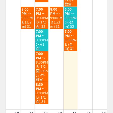
2026
2026
2026
2026
2026
教室
火
水
木
金
8:00
7:00
8:00
6:00
曜
曜
曜
曜
PM
～
PM
～
PM
～
PM
～
日,
日,
日,
日,
9:00PM
9:00PM
9:00PM
8:00PM
8
8
8
8
Ｂ(1/2
Ｂ(1/2
Ｂ(1/2
ｺｰﾄ(2
月
月
月
月
面) 31
面) 32
面) 31
面) 52
4th
5th
6th
7th
水
金
7:00
7:00
2026
2026
2026
2026
曜
曜
PM
～
PM
～
日,
日,
9:00PM
9:00PM
8
8
ｺｰﾄ(1
Ｂ(全
月
月
面)
面) 31
5th
7th
水
7:00
2026
2026
曜
PM
～
日,
8:30PM
8
Ｂ(1/2
月
面) U15
5th
ﾌｯﾄｻﾙ
2026
教室
水
8:30
曜
PM
～
日,
9:00PM
8
Ｂ(1/2
月
面) 31
5th
2026