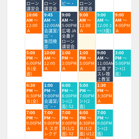
3rd
4th
5th
6th
7th
8th
9th
ローン
ローン
ビー・
ローン
2026
2026
2026
2026
2026
2026
2026
講習会
講習会
講習会
火
水
木
金
土
日
10:00
9:45
9:00
9:00
9:00
9:00
曜
曜
曜
曜
曜
曜
AM
～
AM
～
AM
～
AM
～
AM
～
AM
～
日,
日,
日,
日,
日,
日,
12:00
12:00AM
5:00PM
12:00
12:00 ｺ
4:00PM
8
8
8
8
8
8
Ａ
会議室/
広場 JA
Ａ
ｰﾄ(3面)
Ａ
月
月
月
月
月
月
ﾛﾋﾞｰ
全農ド
4th
5th
6th
7th
8th
9th
集団検
ローン
2026
2026
2026
2026
2026
2026
診
講習会
火
水
木
金
土
日
5:00
10:00
1:00
1:00
9:00
3:00
曜
曜
曜
曜
曜
曜
PM
～
AM
～
PM
～
PM
～
AM
～
PM
～
日,
日,
日,
日,
日,
日,
6:00PM
12:00
3:00PM
3:00PM
11:00AM
5:00PM
8
8
8
8
8
8
Ｂ(全
Ａ
Ａ
Ａ
広場 ア
ｺｰﾄ(1
月
月
月
月
月
月
面)
スレ陸
面)
4th
5th
6th
7th
8th
9th
上教室
2026
2026
2026
2026
2026
2026
火
水
木
金
土
6:30
1:00
6:00
5:00
1:30
曜
曜
曜
曜
曜
PM
～
PM
～
PM
～
PM
～
PM
～
日,
日,
日,
日,
日,
8:30PM
9:00PM
8:00PM
7:00PM
3:30PM
8
8
8
8
8
Ｂ(全)
会議室/
ｺｰﾄ(2
ｺｰﾄ(2
Ａ
月
月
月
月
月
ﾛﾋﾞｰ・
面) 52
面)
4th
5th
6th
7th
8th
火
水
木
金
土
7:00
7:00
7:00
6:00
7:00
2026
2026
2026
2026
2026
曜
曜
曜
曜
曜
PM
～
PM
～
PM
～
PM
～
PM
～
日,
日,
日,
日,
日,
9:00PM
9:00PM
9:00PM
8:30PM
9:00PM
8
8
8
8
8
Ａ
Ａ スポ
Ｂ(1/2
Ｂ(1/2
ｺｰﾄ(2
月
月
月
月
月
レクデ
面) 32
面) U12
面)
4th
5th
6th
7th
8th
ー
ﾌｯﾄｻﾙ