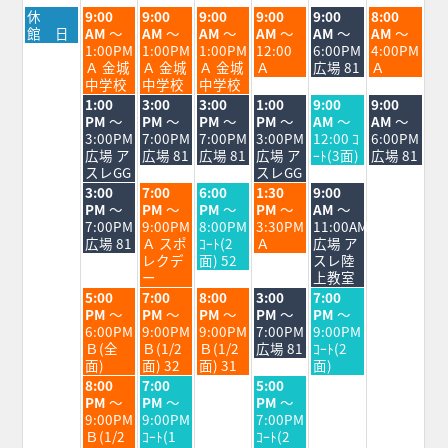
月
火
水
木
金
土
日
休
9:00
9:00
9:00
9:00
9:00
8:00
曜
曜
曜
曜
曜
曜
曜
館 日
AM
～
AM
～
AM
～
AM
～
AM
～
AM
～
日,
日,
日,
日,
日,
日,
日,
1:00PM
1:00PM
1:00PM
12:00
6:00PM
4:00PM
7
7
7
7
7
8
8
Ａ 金城
Ａ 金城
Ａ 金城
Ａ
広場 81
Ａ
月
月
月
月
月
月
月
中学校
中学校
中学校
27th
28th
29th
30th
31st
1st
2nd
火
水
木
金
土
日
1:00
3:00
3:00
1:00
9:00
9:00
2026
2026
2026
2026
2026
2026
2026
曜
曜
曜
曜
曜
曜
PM
～
PM
～
PM
～
PM
～
AM
～
AM
～
日,
日,
日,
日,
日,
日,
3:00PM
7:00PM
7:00PM
3:00PM
12:00 ｺ
6:00PM
7
7
7
7
8
8
広場 ア
広場 81
広場 81
広場 ア
ｰﾄ(3面)
広場 81
月
月
月
月
月
月
スレGG
スレGG
28th
29th
30th
31st
1st
2nd
火
水
木
金
土
3:00
7:00
6:00
1:30
9:00
2026
2026
2026
2026
2026
2026
曜
曜
曜
曜
曜
PM
～
PM
～
PM
～
PM
～
AM
～
日,
日,
日,
日,
日,
7:00PM
9:00PM
8:00PM
3:30PM
11:00AM
7
7
7
7
8
広場 81
Ａ スポ
ｺｰﾄ(2
Ａ
広場 ア
月
月
月
月
月
レクデ
面) 52
スレ陸
28th
29th
30th
31st
1st
ー
上教室
2026
2026
2026
2026
2026
火
水
木
金
土
5:00
7:00
8:00
3:00
7:00
曜
曜
曜
曜
曜
PM
～
PM
～
PM
～
PM
～
PM
～
日,
日,
日,
日,
日,
6:00PM
9:00PM
9:00PM
7:00PM
9:00PM
7
7
7
7
8
Ｂ(全
Ｂ(1/2
Ｂ(1/2
広場 81
ｺｰﾄ(2
月
月
月
月
月
面)
面) 32
面) 31
面)
28th
29th
30th
31st
1st
火
水
金
8:00
7:00
5:00
2026
2026
2026
2026
2026
曜
曜
曜
PM
～
PM
～
PM
～
日,
日,
日,
9:00PM
9:00PM
7:00PM
7
7
7
Ｂ(1/2
ｺｰﾄ(1
ｺｰﾄ(2