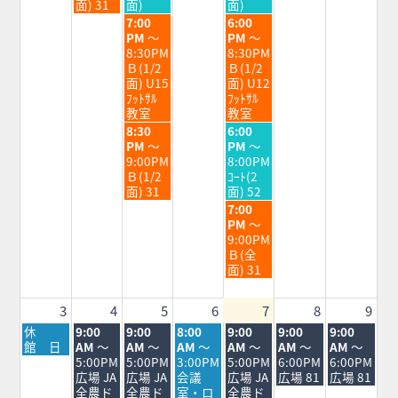
月
月
月
面) 31
面)
面)
28th
29th
31st
水
金
7:00
6:00
2026
2026
2026
曜
曜
PM
～
PM
～
日,
日,
8:30PM
8:30PM
7
7
Ｂ(1/2
Ｂ(1/2
月
月
面) U15
面) U12
29th
31st
ﾌｯﾄｻﾙ
ﾌｯﾄｻﾙ
2026
2026
教室
教室
水
金
8:30
6:00
曜
曜
PM
～
PM
～
日,
日,
9:00PM
8:00PM
7
7
Ｂ(1/2
ｺｰﾄ(2
月
月
面) 31
面) 52
29th
31st
金
7:00
2026
2026
曜
PM
～
日,
9:00PM
7
Ｂ(全
月
面) 31
31st
2026
3
4
5
6
7
8
9
月
火
水
木
金
土
日
休
9:00
9:00
8:00
9:00
9:00
9:00
曜
曜
曜
曜
曜
曜
曜
館 日
AM
～
AM
～
AM
～
AM
～
AM
～
AM
～
日,
日,
日,
日,
日,
日,
日,
5:00PM
5:00PM
3:00PM
5:00PM
6:00PM
6:00PM
8
8
8
8
8
8
8
広場 JA
広場 JA
会議
広場 JA
広場 81
広場 81
月
月
月
月
月
月
月
全農ド
全農ド
室・ロ
全農ド