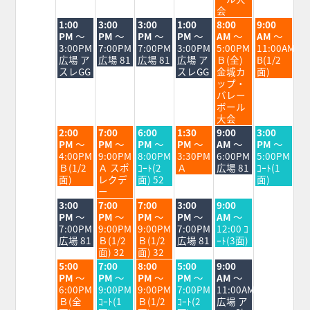
会
火
水
木
金
土
日
1:00
3:00
3:00
1:00
8:00
9:00
曜
曜
曜
曜
曜
曜
PM
～
PM
～
PM
～
PM
～
AM
～
AM
～
日,
日,
日,
日,
日,
日,
3:00PM
7:00PM
7:00PM
3:00PM
5:00PM
11:00AM
8
8
8
8
8
8
広場 ア
広場 81
広場 81
広場 ア
Ｂ(全)
B(1/2
月
月
月
月
月
月
スレGG
スレGG
金城カ
面)
18th
19th
20th
21st
22nd
23rd
ップ・
2026
2026
2026
2026
2026
2026
バレー
ボール
大会
火
水
木
金
土
日
2:00
7:00
6:00
1:30
9:00
3:00
曜
曜
曜
曜
曜
曜
PM
～
PM
～
PM
～
PM
～
AM
～
PM
～
日,
日,
日,
日,
日,
日,
4:00PM
9:00PM
8:00PM
3:30PM
6:00PM
5:00PM
8
8
8
8
8
8
Ｂ(1/2
Ａ スポ
ｺｰﾄ(2
Ａ
広場 81
ｺｰﾄ(1
月
月
月
月
月
月
面)
レクデ
面) 52
面)
18th
19th
20th
21st
22nd
23rd
ー
2026
2026
2026
2026
2026
2026
火
水
木
金
土
3:00
7:00
7:00
3:00
9:00
曜
曜
曜
曜
曜
PM
～
PM
～
PM
～
PM
～
AM
～
日,
日,
日,
日,
日,
7:00PM
9:00PM
9:00PM
7:00PM
12:00 ｺ
8
8
8
8
8
広場 81
Ｂ(1/2
Ｂ(1/2
広場 81
ｰﾄ(3面)
月
月
月
月
月
面) 32
面) 32
18th
19th
20th
21st
22nd
火
水
木
金
土
5:00
7:00
8:00
5:00
9:00
2026
2026
2026
2026
2026
曜
曜
曜
曜
曜
PM
～
PM
～
PM
～
PM
～
AM
～
日,
日,
日,
日,
日,
6:00PM
9:00PM
9:00PM
7:00PM
11:00AM
8
8
8
8
8
Ｂ(全
ｺｰﾄ(1
Ｂ(1/2
ｺｰﾄ(2
広場 ア