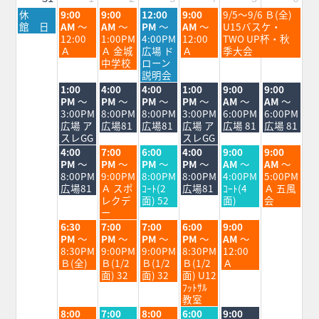
月
火
水
木
金
土
休
9:00
9:00
12:00
9:00
9/5～9/6 Ｂ(全)
曜
曜
曜
曜
曜
曜
館 日
AM
～
AM
～
PM
～
AM
～
U15バスケ・
日,
日,
日,
日,
日,
日,
12:00
1:00PM
4:00PM
12:00
TWO UP杯・秋
8
9
9
9
9
9
Ａ
Ａ 金城
広場 ド
Ａ
季大会
月
月
月
月
月
月
中学校
ローン
31st
1st
2nd
3rd
4th
5th
説明会
2026
2026
2026
2026
2026
2026
火
水
木
金
土
日
1:00
4:00
4:00
1:00
9:00
9:00
曜
曜
曜
曜
曜
曜
PM
～
PM
～
PM
～
PM
～
AM
～
AM
～
日,
日,
日,
日,
日,
日,
3:00PM
8:00PM
8:00PM
3:00PM
6:00PM
6:00PM
9
9
9
9
9
9
広場 ア
広場81
広場81
広場 ア
広場 81
広場 81
月
月
月
月
月
月
スレGG
スレGG
1st
2nd
3rd
4th
5th
6th
火
水
木
金
土
日
4:00
7:00
6:00
4:00
9:00
9:00
2026
2026
2026
2026
2026
2026
曜
曜
曜
曜
曜
曜
PM
～
PM
～
PM
～
PM
～
AM
～
AM
～
日,
日,
日,
日,
日,
日,
8:00PM
9:00PM
8:00PM
8:00PM
4:00PM
5:00PM
9
9
9
9
9
9
広場81
Ａ スポ
ｺｰﾄ(2
広場81
ｺｰﾄ(4
Ａ 五風
月
月
月
月
月
月
レクデ
面) 52
面)
会
1st
2nd
3rd
4th
5th
6th
ー
2026
2026
2026
2026
2026
2026
火
水
木
金
土
6:30
7:00
7:00
6:00
9:00
曜
曜
曜
曜
曜
PM
～
PM
～
PM
～
PM
～
AM
～
日,
日,
日,
日,
日,
8:30PM
9:00PM
9:00PM
8:30PM
12:00
9
9
9
9
9
Ｂ(全)
Ｂ(1/2
Ｂ(1/2
Ｂ(1/2
Ａ
月
月
月
月
月
面) 32
面) 32
面) U12
1st
2nd
3rd
4th
5th
ﾌｯﾄｻﾙ
2026
2026
2026
2026
2026
教室
火
水
木
金
土
8:00
7:00
8:00
6:00
9:00