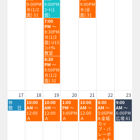
日,
日,
日,
9:00PM
9:00PM
9:00PM
8
8
8
Ｂ(1/2
ｺｰﾄ(1
Ｂ(全
月
月
月
面) 31
面)
面) 31
11th
12th
14th
水
7:00
2026
2026
2026
曜
PM
～
日,
8:30PM
8
Ｂ(1/2
月
面) U15
12th
ﾌｯﾄｻﾙ
2026
教室
水
8:30
曜
PM
～
日,
9:00PM
8
Ｂ(1/2
月
面) 31
12th
2026
17
18
19
20
21
22
23
月
火
水
木
金
土
日
休
10:00
10:00
1:00
10:00
8:00
9:00
曜
曜
曜
曜
曜
曜
曜
館 日
AM
～
AM
～
PM
～
AM
～
AM
～
AM
～
日,
日,
日,
日,
日,
日,
日,
12:00
12:00
3:00PM
12:00
5:00PM
6:00PM
8
8
8
8
8
8
8
Ａ
Ａ
Ａ
Ａ
A 金城
広場 81
月
月
月
月
月
月
月
カッ
17th
18th
19th
20th
21st
22nd
23rd
プ・バ
2026
2026
2026
2026
2026
2026
2026
レーボ
ール大