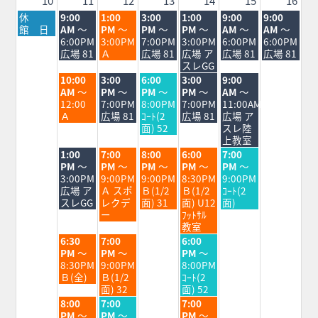
10
11
12
13
14
15
16
月
火
水
木
金
土
日
休
9:00
1:00
3:00
1:00
9:00
9:00
曜
曜
曜
曜
曜
曜
曜
館 日
AM
～
PM
～
PM
～
PM
～
AM
～
AM
～
日,
日,
日,
日,
日,
日,
日,
6:00PM
3:00PM
7:00PM
3:00PM
6:00PM
6:00PM
8
8
8
8
8
8
8
広場 81
Ａ
広場 81
広場 ア
広場 81
広場 81
月
月
月
月
月
月
月
スレGG
10th
11th
12th
13th
14th
15th
16th
火
水
木
金
土
10:00
3:00
6:00
3:00
9:00
2026
2026
2026
2026
2026
2026
2026
曜
曜
曜
曜
曜
AM
～
PM
～
PM
～
PM
～
AM
～
日,
日,
日,
日,
日,
12:00
7:00PM
8:00PM
7:00PM
11:00AM
8
8
8
8
8
Ａ
広場 81
ｺｰﾄ(2
広場 81
広場 ア
月
月
月
月
月
面) 52
スレ陸
11th
12th
13th
14th
15th
上教室
2026
2026
2026
2026
2026
火
水
木
金
土
1:00
7:00
8:00
6:00
7:00
曜
曜
曜
曜
曜
PM
～
PM
～
PM
～
PM
～
PM
～
日,
日,
日,
日,
日,
3:00PM
9:00PM
9:00PM
8:30PM
9:00PM
8
8
8
8
8
広場 ア
Ａ スポ
Ｂ(1/2
Ｂ(1/2
ｺｰﾄ(2
月
月
月
月
月
スレGG
レクデ
面) 31
面) U12
面)
11th
12th
13th
14th
15th
ー
ﾌｯﾄｻﾙ
2026
2026
2026
2026
2026
教室
火
水
金
6:30
7:00
6:00
曜
曜
曜
PM
～
PM
～
PM
～
日,
日,
日,
8:30PM
9:00PM
8:00PM
8
8
8
Ｂ(全)
Ｂ(1/2
ｺｰﾄ(2
月
月
月
面) 32
面) 52
11th
12th
14th
火
水
金
8:00
7:00
7:00
2026
2026
2026
曜
曜
曜
PM
～
PM
～
PM
～