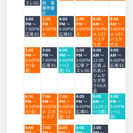
月
月
月
月
月
月
スレGG
他 事
24th
25th
26th
27th
28th
29th
業所健
2026
2026
2026
2026
2026
2026
診
火
水
木
金
土
日
3:00
1:00
4:00
1:00
8:00
8:00
曜
曜
曜
曜
曜
曜
PM
～
PM
～
PM
～
PM
～
AM
～
AM
～
日,
日,
日,
日,
日,
日,
7:00PM
3:00PM
8:00PM
3:00PM
5:00PM
5:00PM
8
8
8
8
8
8
広場 81
Ａ
広場81
Ａ
Ａ U15
Ａ U15
月
月
月
月
月
月
バスケ
バスケ
25th
26th
27th
28th
29th
30th
大会
大会
2026
2026
2026
2026
2026
2026
火
水
木
金
土
日
5:00
3:00
6:00
1:00
8:00
9:00
曜
曜
曜
曜
曜
曜
PM
～
PM
～
PM
～
PM
～
AM
～
AM
～
日,
日,
日,
日,
日,
日,
6:00PM
7:00PM
8:00PM
3:00PM
12:00
6:00PM
8
8
8
8
8
8
Ｂ(全
広場 81
ｺｰﾄ(2
広場 ア
広場 ふ
広場 81
月
月
月
月
月
月
面)
面) 52
スレGG
れあい
25th
26th
27th
28th
29th
30th
ジムか
2026
2026
2026
2026
2026
2026
なぎ祭
りGG大
会
火
水
木
金
土
日
6:30
7:00
7:00
4:00
9:00
3:00
曜
曜
曜
曜
曜
曜
PM
～
PM
～
PM
～
PM
～
AM
～
PM
～
日,
日,
日,
日,
日,
日,
8:30PM
9:00PM
9:00PM
8:00PM
12:00 ｺ
5:00PM
8
8
8
8
8
8
Ｂ(全)
Ａ スポ
Ｂ(1/2
広場81
ｰﾄ(3面)
ｺｰﾄ(1
月
月
月
月
月
月
レクデ
面) 32
面)
25th
26th
27th
28th
29th
30th
ー
2026
2026
2026
2026
2026
2026
火
水
木
金
土
8:00
7:00
8:00
5:00
1:00
曜
曜
曜
曜
曜
PM
～
PM
～
PM
～
PM
～
PM
～