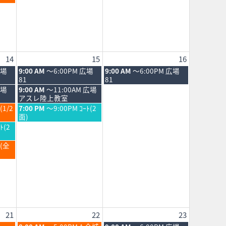
2026
14
15
16
土
日
広場
9:00 AM
～6:00PM 広場
9:00 AM
～6:00PM 広場
曜
曜
81
81
日,
日,
土
広場
9:00 AM
～11:00AM 広場
8
8
曜
アスレ陸上教室
月
月
日,
土
(1/2
7:00 PM
～9:00PM ｺｰﾄ(2
15th
16th
8
曜
面)
2026
2026
月
日,
ﾄ(2
15th
8
2026
月
Ｂ(全
15th
2026
21
22
23