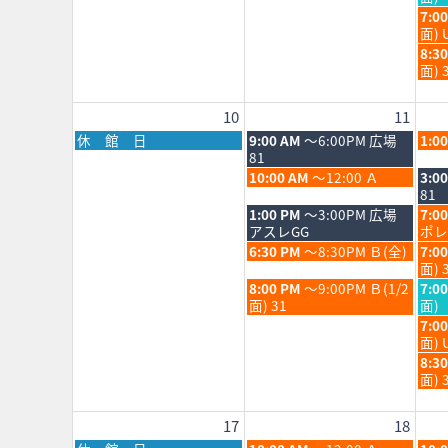
2026
202
月
月
日,
水
7:0
4th
5th
8
曜
面) 
2026
202
月
日,
水
8:3
5th
8
曜
面) 
202
月
日,
5th
8
10
11
202
月
5th
月
火
水
休 館 日
9:00 AM
～6:00PM 広場
1:0
202
曜
曜
曜
81
日,
日,
日,
火
水
10:00 AM
～12:00 Ａ
3:0
8
8
8
曜
曜
81
月
月
月
日,
日,
火
水
1:00 PM
～3:00PM 広場
7:0
10th
11th
12th
8
8
曜
曜
アスレGG
ポレ
2026
2026
202
月
月
日,
日,
火
水
6:30 PM
～8:30PM Ｂ(全)
7:0
11th
12th
8
8
曜
曜
面) 
2026
202
月
月
日,
日,
火
水
8:00 PM
～9:00PM Ｂ(1/2
7:0
11th
12th
8
8
曜
曜
面) 31
面)
2026
202
月
月
日,
日,
水
7:0
11th
12th
8
8
曜
面) 
2026
202
月
月
日,
水
8:3
11th
12th
8
曜
面) 
2026
202
月
日,
12th
8
17
18
202
月
12th