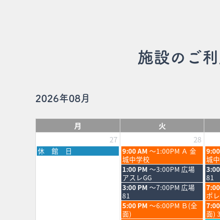
施設のご利
2026年08月
月
火
27
28
月
火
水
休 館 日
9:00 AM
～1:00PM Ａ 金
9:0
曜
曜
曜
城中学校
城中
日,
日,
日,
火
水
1:00 PM
～3:00PM 広場
3:0
7
7
7
曜
曜
アスレGG
81
月
月
月
日,
日,
火
水
3:00 PM
～7:00PM 広場
7:0
27th
28th
29th
7
7
曜
曜
81
ポレ
2026
2026
202
月
月
日,
日,
火
水
5:00 PM
～6:00PM Ｂ(全
7:0
28th
29th
7
7
曜
曜
面)
面) 
2026
202