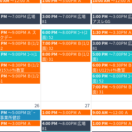
木
金
00 AM
～12:00 Ａ
1:00 PM
～3:00PM Ａ
10:00 AM
～12:00 Ａ
6
曜
曜
日,
日,
8
8
木
金
0 PM
～7:00PM 広場
3:00 PM
～7:00PM 広場
1:00 PM
～3:00PM 
月
月
曜
曜
81
アスレGG
20th
21st
日,
日,
6
2026
2026
8
8
木
金
0 PM
～9:00PM Ａ ス
6:00 PM
～8:00PM ｺｰﾄ(2
1:30 PM
～3:30PM Ａ
月
月
曜
曜
クデー
面) 52
20th
21st
日,
日,
木
金
0 PM
～9:00PM Ｂ(1/2
7:00 PM
～9:00PM Ｂ(1/2
3:00 PM
～7:00PM 
6
2026
2026
8
8
曜
曜
32
面) 32
81
月
月
日,
日,
木
金
0 PM
～9:00PM ｺｰﾄ(1
8:00 PM
～9:00PM Ｂ(1/2
5:00 PM
～7:00PM ｺｰ
20th
21st
8
8
曜
曜
面) 31
面)
6
2026
2026
月
月
日,
日,
金
0 PM
～8:30PM Ｂ(1/2
6:00 PM
～8:30PM Ｂ
20th
21st
8
8
曜
U15ﾌｯﾄｻﾙ教室
面) U12ﾌｯﾄｻﾙ教室
6
2026
2026
月
月
日,
金
0 PM
～9:00PM Ｂ(1/2
6:00 PM
～8:00PM ｺｰ
20th
21st
8
曜
31
面) 52
6
2026
2026
月
日,
金
7:00 PM
～9:00PM 
21st
8
曜
面) 31
6
2026
月
日,
21st
8
26
27
6
2026
月
21st
木
金
0 PM
～5:00PM ﾛﾋﾞｰ
1:00 PM
～3:00PM Ａ
9:00 AM
～12:00 Ａ
2026
曜
曜
事業所健診
日,
日,
木
金
0 PM
～3:00PM Ａ
4:00 PM
～8:00PM 広場
1:00 PM
～3:00PM Ａ
8
8
曜
曜
81