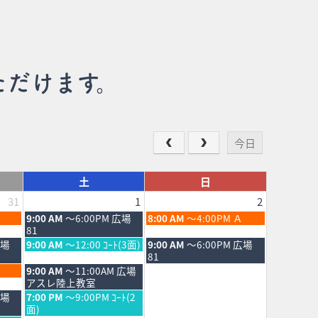
ただけます。
今日
土
日
31
1
2
土
日
9:00 AM
～6:00PM 広場
8:00 AM
～4:00PM Ａ
曜
曜
81
日,
日,
土
日
広場
9:00 AM
～12:00 ｺｰﾄ(3面)
9:00 AM
～6:00PM 広場
8
8
曜
曜
81
月
月
日,
日,
土
9:00 AM
～11:00AM 広場
1st
2nd
8
8
曜
アスレ陸上教室
2026
2026
月
月
日,
土
広場
7:00 PM
～9:00PM ｺｰﾄ(2
1st
2nd
8
曜
面)
2026
2026