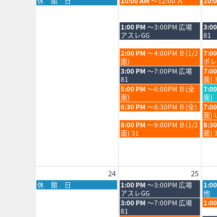
月
火
水
休 館 日
10:00 AM
～12:00 Ａ
10:
202
曜
曜
曜
日,
日,
日,
8
8
8
火
水
1:00 PM
～3:00PM 広場
3:0
月
月
月
曜
曜
アスレGG
81
17th
18th
19th
日,
日,
2026
2026
202
8
8
火
水
2:00 PM
～4:00PM Ｂ(1/2
7:0
月
月
曜
曜
面)
ポレ
18th
19th
日,
日,
火
水
3:00 PM
～7:00PM 広場
7:0
2026
202
8
8
曜
曜
81
面) 
月
月
日,
日,
火
水
5:00 PM
～6:00PM Ｂ(全
7:0
18th
19th
8
8
曜
曜
面)
面)
2026
202
月
月
日,
日,
火
水
6:30 PM
～8:30PM Ｂ(全)
7:0
18th
19th
8
8
曜
曜
面) 
2026
202
月
月
日,
日,
火
水
8:00 PM
～9:00PM Ｂ(1/2
8:3
18th
19th
8
8
曜
曜
面) 31
面) 
2026
202
月
月
日,
日,
18th
19th
8
8
2026
202
月
月
18th
19th
24
25
2026
202
月
火
水
休 館 日
1:00 PM
～3:00PM 広場
1:0
曜
曜
曜
アスレGG
他 
日,
日,
日,
火
水
3:00 PM
～7:00PM 広場
1:0
8
8
8
曜
曜
81