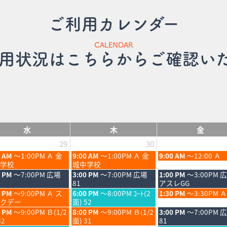
ご利用カレンダー
CALENDAR
用状況はこちらからご確認い
水
木
金
29
30
木
金
0 AM
～1:00PM Ａ 金
9:00 AM
～1:00PM Ａ 金
9:00 AM
～12:00 Ａ
曜
曜
学校
城中学校
日,
日,
木
金
0 PM
～7:00PM 広場
3:00 PM
～7:00PM 広場
1:00 PM
～3:00PM 
7
7
曜
曜
81
アスレGG
月
月
日,
日,
木
金
0 PM
～9:00PM Ａ ス
6:00 PM
～8:00PM ｺｰﾄ(2
1:30 PM
～3:30PM Ａ
30th
31st
7
7
曜
曜
クデー
面) 52
6
2026
2026
月
月
日,
日,
木
金
0 PM
～9:00PM Ｂ(1/2
8:00 PM
～9:00PM Ｂ(1/2
3:00 PM
～7:00PM 
30th
31st
7
7
曜
曜
32
面) 31
81
6
2026
2026