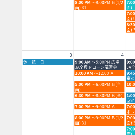
月
月
日,
日,
火
水
8:00 PM
～9:00PM Ｂ(1/2
7:0
28th
29th
7
7
曜
曜
面) 31
面)
2026
202
月
月
日,
日,
水
7:0
28th
29th
7
7
曜
面) 
2026
202
月
月
日,
水
8:3
28th
29th
7
曜
面) 
2026
202
月
日,
29th
7
202
月
29th
3
4
202
月
火
水
休 館 日
9:00 AM
～5:00PM 広場
9:0
曜
曜
曜
JA全農ドローン講習会
JA
日,
日,
日,
火
水
10:00 AM
～12:00 Ａ
9:4
8
8
8
曜
曜
室/
月
月
月
日,
日,
火
水
5:00 PM
～6:00PM Ｂ(全
10:
3rd
4th
5th
8
8
曜
曜
面)
2026
2026
202
月
月
日,
日,
火
水
6:30 PM
～8:30PM Ｂ(全)
1:0
4th
5th
8
8
曜
曜
室/ﾛ
2026
202
月
月
日,
日,
火
水
7:00 PM
～9:00PM Ａ
7:0
4th
5th
8
8
曜
曜
ポレ
2026
202
月
月
日,
日,
火
水
8:00 PM
～9:00PM Ｂ(1/2
7:0
4th
5th
8
8
曜
曜
面) 31
面) 
2026
202
月
月
日,
日,
水
7:0
4th
5th
8
8
曜
面)