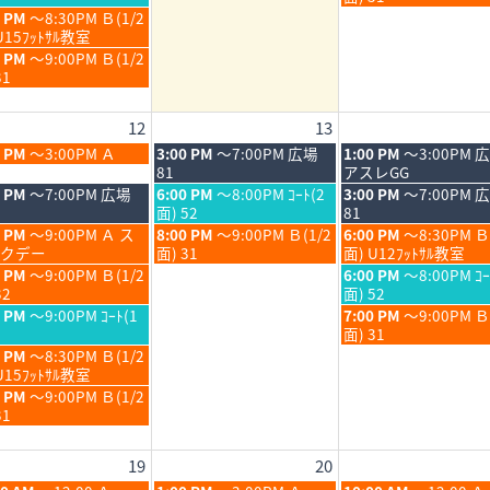
6
2026
2026
月
月
日,
0 PM
～8:30PM Ｂ(1/2
6th
7th
8
U15ﾌｯﾄｻﾙ教室
6
2026
2026
月
0 PM
～9:00PM Ｂ(1/2
7th
31
6
2026
12
13
6
木
金
0 PM
～3:00PM Ａ
3:00 PM
～7:00PM 広場
1:00 PM
～3:00PM 
6
曜
曜
81
アスレGG
日,
日,
木
金
0 PM
～7:00PM 広場
6:00 PM
～8:00PM ｺｰﾄ(2
3:00 PM
～7:00PM 
8
8
曜
曜
面) 52
81
月
月
日,
日,
木
金
0 PM
～9:00PM Ａ ス
8:00 PM
～9:00PM Ｂ(1/2
6:00 PM
～8:30PM Ｂ
13th
14th
8
8
曜
曜
クデー
面) 31
面) U12ﾌｯﾄｻﾙ教室
6
2026
2026
月
月
日,
日,
金
0 PM
～9:00PM Ｂ(1/2
6:00 PM
～8:00PM ｺｰ
13th
14th
8
8
曜
32
面) 52
6
2026
2026
月
月
日,
金
0 PM
～9:00PM ｺｰﾄ(1
7:00 PM
～9:00PM 
13th
14th
8
曜
面) 31
6
2026
2026
月
日,
0 PM
～8:30PM Ｂ(1/2
14th
8
U15ﾌｯﾄｻﾙ教室
6
2026
月
0 PM
～9:00PM Ｂ(1/2
14th
31
6
2026
19
20
6