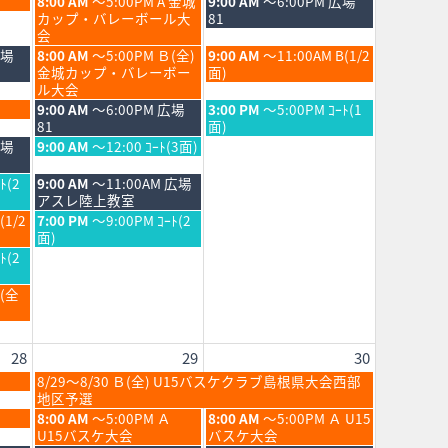
土
日
8:00 AM
～5:00PM A 金城
9:00 AM
～6:00PM 広場
曜
曜
カップ・バレーボール大
81
日,
日,
会
8
8
土
日
広場
8:00 AM
～5:00PM Ｂ(全)
9:00 AM
～11:00AM B(1/2
月
月
曜
曜
金城カップ・バレーボー
面)
22nd
23rd
日,
日,
ル大会
2026
2026
8
8
土
日
9:00 AM
～6:00PM 広場
3:00 PM
～5:00PM ｺｰﾄ(1
月
月
曜
曜
81
面)
22nd
23rd
日,
日,
土
広場
9:00 AM
～12:00 ｺｰﾄ(3面)
2026
2026
8
8
曜
月
月
日,
土
ﾄ(2
9:00 AM
～11:00AM 広場
22nd
23rd
8
曜
アスレ陸上教室
2026
2026
月
日,
土
(1/2
7:00 PM
～9:00PM ｺｰﾄ(2
22nd
8
曜
面)
2026
月
日,
ﾄ(2
22nd
8
2026
月
Ｂ(全
22nd
2026
28
29
30
土
8/29～8/30 Ｂ(全) U15バスケクラブ島根県大会西部
曜
地区予選
日,
土
日
8:00 AM
～5:00PM Ａ
8:00 AM
～5:00PM Ａ U15
8
曜
曜
U15バスケ大会
バスケ大会