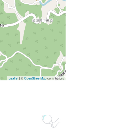
Leaflet
| ©
OpenStreetMap
contributors