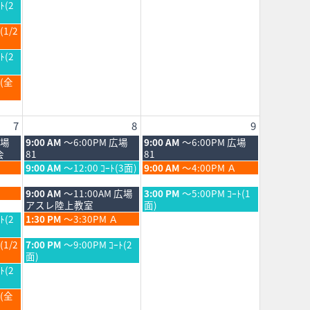
月
日,
ﾄ(2
1st
8
2026
月
(1/2
1st
2026
ﾄ(2
Ｂ(全
7
8
9
土
日
広場
9:00 AM
～6:00PM 広場
9:00 AM
～6:00PM 広場
曜
曜
会
81
81
日,
日,
土
日
9:00 AM
～12:00 ｺｰﾄ(3面)
9:00 AM
～4:00PM Ａ
8
8
曜
曜
月
月
日,
日,
土
日
9:00 AM
～11:00AM 広場
3:00 PM
～5:00PM ｺｰﾄ(1
8th
9th
8
8
曜
曜
アスレ陸上教室
面)
2026
2026
月
月
日,
日,
土
ﾄ(2
1:30 PM
～3:30PM Ａ
8th
9th
8
8
曜
2026
2026
月
月
日,
土
(1/2
7:00 PM
～9:00PM ｺｰﾄ(2
8th
9th
8
曜
面)
2026
2026
月
日,
ﾄ(2
8th
8
2026
月
Ｂ(全
8th