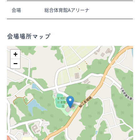
会場
総合体育館Aアリーナ
会場場所マップ
+
−