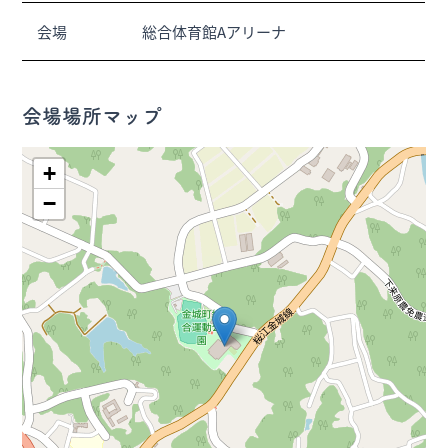
会場
総合体育館Aアリーナ
会場場所マップ
+
−