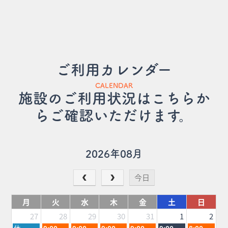
ご利用カレンダー
CALENDAR
施設のご利用状況はこちらか
らご確認いただけます。
2026年08月
今日
月
火
水
木
金
土
日
27
28
29
30
31
1
2
月
火
水
木
金
土
日
休
9:00
9:00
9:00
9:00
9:00
8:00