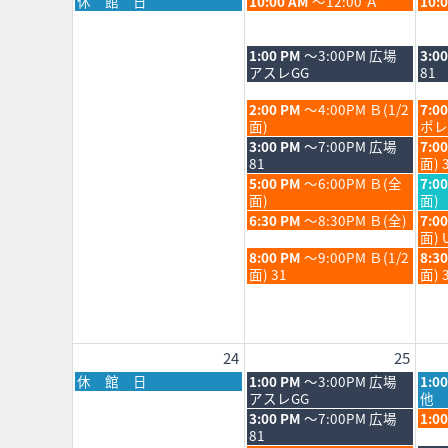
月
火
水
休 館 日
10:00 AM
～12:00 Ａ
10:
202
曜
曜
曜
日,
日,
日,
8
8
8
火
水
1:00 PM
～3:00PM 広場
3:0
月
月
月
曜
曜
アスレGG
81
17th
18th
19th
日,
日,
2026
2026
202
8
8
火
水
2:00 PM
～4:00PM Ｂ(1/2
7:0
月
月
曜
曜
面)
ポレ
18th
19th
日,
日,
火
水
3:00 PM
～7:00PM 広場
7:0
2026
202
8
8
曜
曜
81
面) 
月
月
日,
日,
火
水
5:00 PM
～6:00PM Ｂ(全
7:0
18th
19th
8
8
曜
曜
面)
面)
2026
202
月
月
日,
日,
火
水
6:30 PM
～8:30PM Ｂ(全)
7:0
18th
19th
8
8
曜
曜
面) 
2026
202
月
月
日,
日,
火
水
8:00 PM
～9:00PM Ｂ(1/2
8:3
18th
19th
8
8
曜
曜
面) 31
面) 
2026
202
月
月
日,
日,
18th
19th
8
8
2026
202
月
月
18th
19th
24
25
2026
202
月
火
水
休 館 日
1:00 PM
～3:00PM 広場
1:0
曜
曜
曜
アスレGG
他 
日,
日,
日,
火
水
3:00 PM
～7:00PM 広場
1:0
8
8
8
曜
曜
81