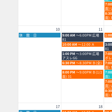
2026
202
月
月
日,
水
7:0
4th
5th
8
曜
面) 
2026
202
月
日,
水
8:3
5th
8
曜
面) 
202
月
日,
5th
8
10
11
202
月
5th
月
火
水
休 館 日
9:00 AM
～6:00PM 広場
1:0
202
曜
曜
曜
81
日,
日,
日,
火
水
10:00 AM
～12:00 Ａ
3:0
8
8
8
曜
曜
81
月
月
月
日,
日,
火
水
1:00 PM
～3:00PM 広場
7:0
10th
11th
12th
8
8
曜
曜
アスレGG
ポレ
2026
2026
202
月
月
日,
日,
火
水
6:30 PM
～8:30PM Ｂ(全)
7:0
11th
12th
8
8
曜
曜
面) 
2026
202
月
月
日,
日,
火
水
8:00 PM
～9:00PM Ｂ(1/2
7:0
11th
12th
8
8
曜
曜
面) 31
面)
2026
202
月
月
日,
日,
水
7:0
11th
12th
8
8
曜
面) 
2026
202
月
月
日,
水
8:3
11th
12th
8
曜
面) 
2026
202
月
日,
12th
8
17
18
202
月
12th