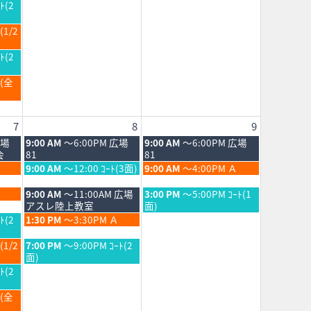
月
日,
ﾄ(2
1st
8
2026
月
(1/2
1st
2026
ﾄ(2
Ｂ(全
7
8
9
土
日
広場
9:00 AM
～6:00PM 広場
9:00 AM
～6:00PM 広場
曜
曜
会
81
81
日,
日,
土
日
9:00 AM
～12:00 ｺｰﾄ(3面)
9:00 AM
～4:00PM Ａ
8
8
曜
曜
月
月
日,
日,
土
日
9:00 AM
～11:00AM 広場
3:00 PM
～5:00PM ｺｰﾄ(1
8th
9th
8
8
曜
曜
アスレ陸上教室
面)
2026
2026
月
月
日,
日,
土
ﾄ(2
1:30 PM
～3:30PM Ａ
8th
9th
8
8
曜
2026
2026
月
月
日,
土
(1/2
7:00 PM
～9:00PM ｺｰﾄ(2
8th
9th
8
曜
面)
2026
2026
月
日,
ﾄ(2
8th
8
2026
月
Ｂ(全
8th