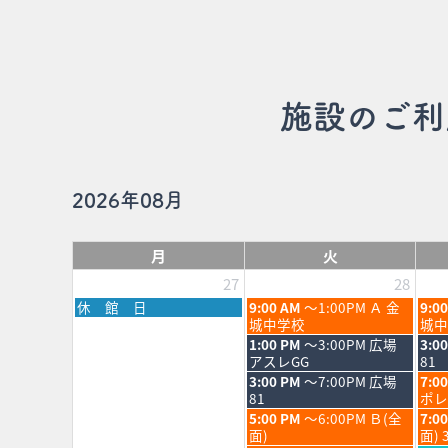
施設のご利
2026年08月
月
火
27
28
月
火
水
休 館 日
9:00 AM
～1:00PM Ａ 金
9:0
曜
曜
曜
城中学校
城中
日,
日,
日,
火
水
1:00 PM
～3:00PM 広場
3:0
7
7
7
曜
曜
アスレGG
81
月
月
月
日,
日,
火
水
3:00 PM
～7:00PM 広場
7:0
27th
28th
29th
7
7
曜
曜
81
ポレ
2026
2026
202
月
月
日,
日,
火
水
5:00 PM
～6:00PM Ｂ(全
7:0
28th
29th
7
7
曜
曜
面)
面) 
2026
202