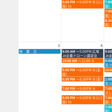
月
月
日,
日,
火
水
8:00 PM
～9:00PM Ｂ(1/2
7:0
28th
29th
7
7
曜
曜
面) 31
面)
2026
202
月
月
日,
日,
水
7:0
28th
29th
7
7
曜
面) 
2026
202
月
月
日,
水
8:3
28th
29th
7
曜
面) 
2026
202
月
日,
29th
7
202
月
29th
3
4
202
月
火
水
休 館 日
9:00 AM
～5:00PM 広場
9:0
曜
曜
曜
JA全農ドローン講習会
JA
日,
日,
日,
火
水
10:00 AM
～12:00 Ａ
9:4
8
8
8
曜
曜
室/
月
月
月
日,
日,
火
水
5:00 PM
～6:00PM Ｂ(全
10:
3rd
4th
5th
8
8
曜
曜
面)
2026
2026
202
月
月
日,
日,
火
水
6:30 PM
～8:30PM Ｂ(全)
1:0
4th
5th
8
8
曜
曜
室/ﾛ
2026
202
月
月
日,
日,
火
水
7:00 PM
～9:00PM Ａ
7:0
4th
5th
8
8
曜
曜
ポレ
2026
202
月
月
日,
日,
火
水
8:00 PM
～9:00PM Ｂ(1/2
7:0
4th
5th
8
8
曜
曜
面) 31
面) 
2026
202
月
月
日,
日,
水
7:0
4th
5th
8
8
曜
面)