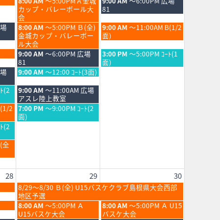
土
日
8:00 AM
～5:00PM A 金城
9:00 AM
～6:00PM 広場
曜
曜
カップ・バレーボール大
81
日,
日,
会
8
8
土
日
広場
8:00 AM
～5:00PM Ｂ(全)
9:00 AM
～11:00AM B(1/2
月
月
曜
曜
金城カップ・バレーボー
面)
22nd
23rd
日,
日,
ル大会
2026
2026
8
8
土
日
9:00 AM
～6:00PM 広場
3:00 PM
～5:00PM ｺｰﾄ(1
月
月
曜
曜
81
面)
22nd
23rd
日,
日,
土
広場
9:00 AM
～12:00 ｺｰﾄ(3面)
2026
2026
8
8
曜
月
月
日,
土
ﾄ(2
9:00 AM
～11:00AM 広場
22nd
23rd
8
曜
アスレ陸上教室
2026
2026
月
日,
土
(1/2
7:00 PM
～9:00PM ｺｰﾄ(2
22nd
8
曜
面)
2026
月
日,
ﾄ(2
22nd
8
2026
月
Ｂ(全
22nd
2026
28
29
30
土
8/29～8/30 Ｂ(全) U15バスケクラブ島根県大会西部
曜
地区予選
日,
土
日
8:00 AM
～5:00PM Ａ
8:00 AM
～5:00PM Ａ U15
8
曜
曜
U15バスケ大会
バスケ大会