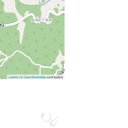
Leaflet
| ©
OpenStreetMap
contributors