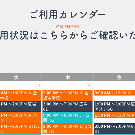
ご利用カレンダー
CALENDAR
用状況はこちらからご確認い
水
木
金
29
30
木
金
0 AM
～1:00PM Ａ 金
9:00 AM
～1:00PM Ａ 金
9:00 AM
～12:00 Ａ
曜
曜
学校
城中学校
日,
日,
木
金
0 PM
～7:00PM 広場
3:00 PM
～7:00PM 広場
1:00 PM
～3:00PM 
7
7
曜
曜
81
アスレGG
月
月
日,
日,
木
金
0 PM
～9:00PM Ａ ス
6:00 PM
～8:00PM ｺｰﾄ(2
1:30 PM
～3:30PM Ａ
30th
31st
7
7
曜
曜
クデー
面) 52
6
2026
2026
月
月
日,
日,
木
金
0 PM
～9:00PM Ｂ(1/2
8:00 PM
～9:00PM Ｂ(1/2
3:00 PM
～7:00PM 
30th
31st
7
7
曜
曜
32
面) 31
81
6
2026
2026