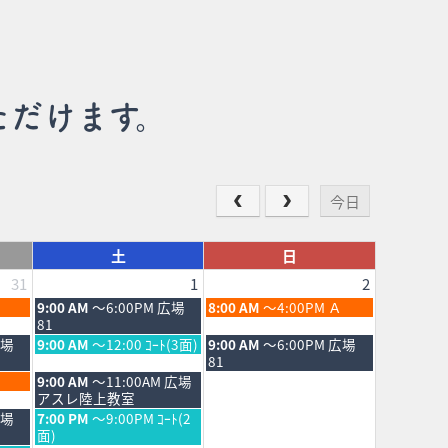
ただけます。
今日
土
日
31
1
2
土
日
9:00 AM
～6:00PM 広場
8:00 AM
～4:00PM Ａ
曜
曜
81
日,
日,
土
日
広場
9:00 AM
～12:00 ｺｰﾄ(3面)
9:00 AM
～6:00PM 広場
8
8
曜
曜
81
月
月
日,
日,
土
9:00 AM
～11:00AM 広場
1st
2nd
8
8
曜
アスレ陸上教室
2026
2026
月
月
日,
土
広場
7:00 PM
～9:00PM ｺｰﾄ(2
1st
2nd
8
曜
面)
2026
2026