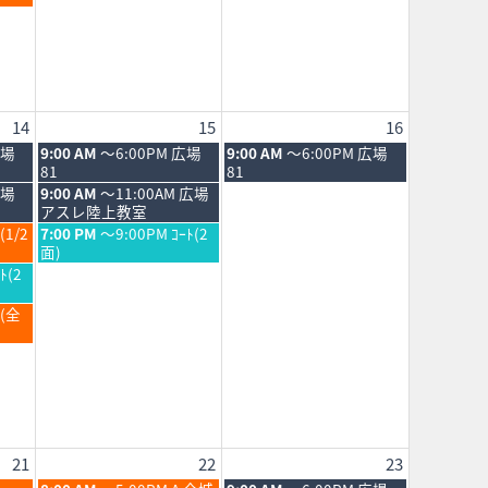
2026
14
15
16
土
日
広場
9:00 AM
～6:00PM 広場
9:00 AM
～6:00PM 広場
曜
曜
81
81
日,
日,
土
広場
9:00 AM
～11:00AM 広場
8
8
曜
アスレ陸上教室
月
月
日,
土
(1/2
7:00 PM
～9:00PM ｺｰﾄ(2
15th
16th
8
曜
面)
2026
2026
月
日,
ﾄ(2
15th
8
2026
月
Ｂ(全
15th
2026
21
22
23