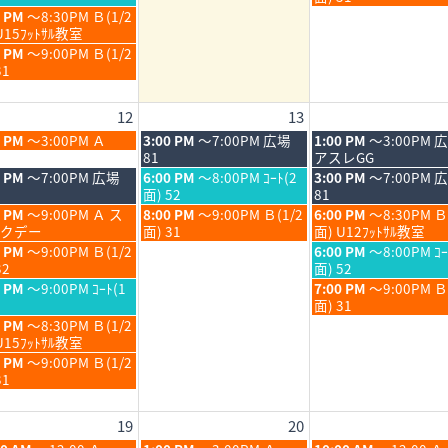
6
2026
2026
月
月
日,
0 PM
～8:30PM Ｂ(1/2
6th
7th
8
U15ﾌｯﾄｻﾙ教室
6
2026
2026
月
0 PM
～9:00PM Ｂ(1/2
7th
31
6
2026
12
13
6
木
金
0 PM
～3:00PM Ａ
3:00 PM
～7:00PM 広場
1:00 PM
～3:00PM 
6
曜
曜
81
アスレGG
日,
日,
木
金
0 PM
～7:00PM 広場
6:00 PM
～8:00PM ｺｰﾄ(2
3:00 PM
～7:00PM 
8
8
曜
曜
面) 52
81
月
月
日,
日,
木
金
0 PM
～9:00PM Ａ ス
8:00 PM
～9:00PM Ｂ(1/2
6:00 PM
～8:30PM Ｂ
13th
14th
8
8
曜
曜
クデー
面) 31
面) U12ﾌｯﾄｻﾙ教室
6
2026
2026
月
月
日,
日,
金
0 PM
～9:00PM Ｂ(1/2
6:00 PM
～8:00PM ｺｰ
13th
14th
8
8
曜
32
面) 52
6
2026
2026
月
月
日,
金
0 PM
～9:00PM ｺｰﾄ(1
7:00 PM
～9:00PM 
13th
14th
8
曜
面) 31
6
2026
2026
月
日,
0 PM
～8:30PM Ｂ(1/2
14th
8
U15ﾌｯﾄｻﾙ教室
6
2026
月
0 PM
～9:00PM Ｂ(1/2
14th
31
6
2026
19
20
6