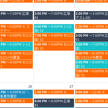
木
金
00 AM
～12:00 Ａ
1:00 PM
～3:00PM Ａ
10:00 AM
～12:00 Ａ
6
曜
曜
日,
日,
8
8
木
金
0 PM
～7:00PM 広場
3:00 PM
～7:00PM 広場
1:00 PM
～3:00PM 
月
月
曜
曜
81
アスレGG
20th
21st
日,
日,
6
2026
2026
8
8
木
金
0 PM
～9:00PM Ａ ス
6:00 PM
～8:00PM ｺｰﾄ(2
1:30 PM
～3:30PM Ａ
月
月
曜
曜
クデー
面) 52
20th
21st
日,
日,
木
金
0 PM
～9:00PM Ｂ(1/2
7:00 PM
～9:00PM Ｂ(1/2
3:00 PM
～7:00PM 
6
2026
2026
8
8
曜
曜
32
面) 32
81
月
月
日,
日,
木
金
0 PM
～9:00PM ｺｰﾄ(1
8:00 PM
～9:00PM Ｂ(1/2
5:00 PM
～7:00PM ｺｰ
20th
21st
8
8
曜
曜
面) 31
面)
6
2026
2026
月
月
日,
日,
金
0 PM
～8:30PM Ｂ(1/2
6:00 PM
～8:30PM Ｂ
20th
21st
8
8
曜
U15ﾌｯﾄｻﾙ教室
面) U12ﾌｯﾄｻﾙ教室
6
2026
2026
月
月
日,
金
0 PM
～9:00PM Ｂ(1/2
6:00 PM
～8:00PM ｺｰ
20th
21st
8
曜
31
面) 52
6
2026
2026
月
日,
金
7:00 PM
～9:00PM 
21st
8
曜
面) 31
6
2026
月
日,
21st
8
26
27
6
2026
月
21st
木
金
0 PM
～5:00PM ﾛﾋﾞｰ
1:00 PM
～3:00PM Ａ
9:00 AM
～12:00 Ａ
2026
曜
曜
事業所健診
日,
日,
木
金
0 PM
～3:00PM Ａ
4:00 PM
～8:00PM 広場
1:00 PM
～3:00PM Ａ
8
8
曜
曜
81