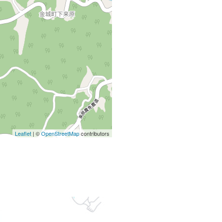
Leaflet
| ©
OpenStreetMap
contributors