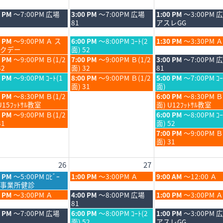
日,
日,
8
8
木
金
0 PM
～7:00PM 広場
3:00 PM
～7:00PM 広場
1:00 PM
～3:00PM 
月
月
曜
曜
81
アスレGG
20th
21st
日,
日,
6
2026
2026
8
8
木
金
0 PM
～9:00PM Ａ ス
6:00 PM
～8:00PM ｺｰﾄ(2
1:30 PM
～3:30PM Ａ
月
月
曜
曜
クデー
面) 52
20th
21st
日,
日,
木
金
0 PM
～9:00PM Ｂ(1/2
7:00 PM
～9:00PM Ｂ(1/2
3:00 PM
～7:00PM 
6
2026
2026
8
8
曜
曜
32
面) 32
81
月
月
日,
日,
木
金
0 PM
～9:00PM ｺｰﾄ(1
8:00 PM
～9:00PM Ｂ(1/2
5:00 PM
～7:00PM ｺｰ
20th
21st
8
8
曜
曜
面) 31
面)
6
2026
2026
月
月
日,
日,
金
0 PM
～8:30PM Ｂ(1/2
6:00 PM
～8:30PM Ｂ
20th
21st
8
8
曜
U15ﾌｯﾄｻﾙ教室
面) U12ﾌｯﾄｻﾙ教室
6
2026
2026
月
月
日,
金
0 PM
～9:00PM Ｂ(1/2
6:00 PM
～8:00PM ｺｰ
20th
21st
8
曜
31
面) 52
6
2026
2026
月
日,
金
7:00 PM
～9:00PM 
21st
8
曜
面) 31
6
2026
月
日,
21st
8
26
27
6
2026
月
21st
木
金
0 PM
～5:00PM ﾛﾋﾞｰ
1:00 PM
～3:00PM Ａ
9:00 AM
～12:00 Ａ
2026
曜
曜
事業所健診
日,
日,
木
金
0 PM
～3:00PM Ａ
4:00 PM
～8:00PM 広場
1:00 PM
～3:00PM Ａ
8
8
曜
曜
81
月
月
日,
日,
木
金
0 PM
～7:00PM 広場
6:00 PM
～8:00PM ｺｰﾄ(2
1:00 PM
～3:00PM 
27th
28th
8
8
曜
曜
面) 52
アスレGG