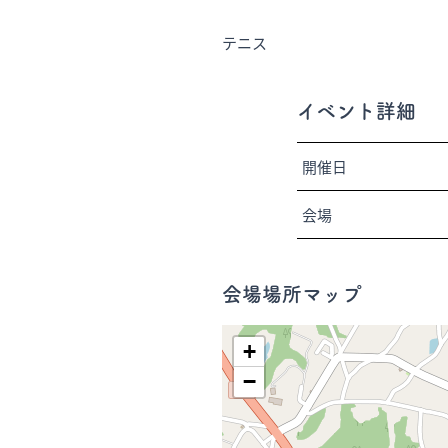
テニス
イベント詳細
開催日
会場
会場場所マップ
+
−