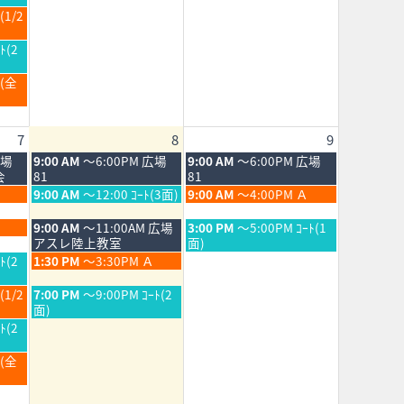
2026
月
(1/2
1st
2026
ﾄ(2
Ｂ(全
7
8
9
土
日
広場
9:00 AM
～6:00PM 広場
9:00 AM
～6:00PM 広場
曜
曜
会
81
81
日,
日,
土
日
9:00 AM
～12:00 ｺｰﾄ(3面)
9:00 AM
～4:00PM Ａ
8
8
曜
曜
月
月
日,
日,
土
日
9:00 AM
～11:00AM 広場
3:00 PM
～5:00PM ｺｰﾄ(1
8th
9th
8
8
曜
曜
アスレ陸上教室
面)
2026
2026
月
月
日,
日,
土
ﾄ(2
1:30 PM
～3:30PM Ａ
8th
9th
8
8
曜
2026
2026
月
月
日,
土
(1/2
7:00 PM
～9:00PM ｺｰﾄ(2
8th
9th
8
曜
面)
2026
2026
月
日,
ﾄ(2
8th
8
2026
月
Ｂ(全
8th
2026