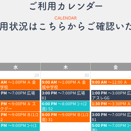
ご利用カレンダー
CALENDAR
用状況はこちらからご確認い
水
木
金
29
30
木
金
0 AM
～1:00PM Ａ 金
9:00 AM
～1:00PM Ａ 金
9:00 AM
～12:00 Ａ
曜
曜
学校
城中学校
日,
日,
木
金
0 PM
～7:00PM 広場
3:00 PM
～7:00PM 広場
1:00 PM
～3:00PM 
7
7
曜
曜
81
アスレGG
月
月
日,
日,
木
金
0 PM
～9:00PM Ａ ス
6:00 PM
～8:00PM ｺｰﾄ(2
1:30 PM
～3:30PM Ａ
30th
31st
7
7
曜
曜
クデー
面) 52
6
2026
2026
月
月
日,
日,
木
金
0 PM
～9:00PM Ｂ(1/2
8:00 PM
～9:00PM Ｂ(1/2
3:00 PM
～7:00PM 
30th
31st
7
7
曜
曜
32
面) 31
81
6
2026
2026
月
月
日,
日,
金
0 PM
～9:00PM ｺｰﾄ(1
5:00 PM
～7:00PM ｺｰ
30th
31st
7
7
曜
面)