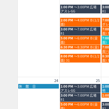
日,
日,
日,
8
8
8
火
水
1:00 PM
～3:00PM 広場
3:0
月
月
月
曜
曜
アスレGG
81
17th
18th
19th
日,
日,
2026
2026
202
8
8
火
水
2:00 PM
～4:00PM Ｂ(1/2
7:0
月
月
曜
曜
面)
ポレ
18th
19th
日,
日,
火
水
3:00 PM
～7:00PM 広場
7:0
2026
202
8
8
曜
曜
81
面) 
月
月
日,
日,
火
水
5:00 PM
～6:00PM Ｂ(全
7:0
18th
19th
8
8
曜
曜
面)
面)
2026
202
月
月
日,
日,
火
水
6:30 PM
～8:30PM Ｂ(全)
7:0
18th
19th
8
8
曜
曜
面) 
2026
202
月
月
日,
日,
火
水
8:00 PM
～9:00PM Ｂ(1/2
8:3
18th
19th
8
8
曜
曜
面) 31
面) 
2026
202
月
月
日,
日,
18th
19th
8
8
2026
202
月
月
18th
19th
24
25
2026
202
月
火
水
休 館 日
1:00 PM
～3:00PM 広場
1:0
曜
曜
曜
アスレGG
他 
日,
日,
日,
火
水
3:00 PM
～7:00PM 広場
1:0
8
8
8
曜
曜
81
月
月
月
日,
日,
火
水
5:00 PM
～6:00PM Ｂ(全
3:0
24th
25th
26th
8
8
曜
曜
面)
81