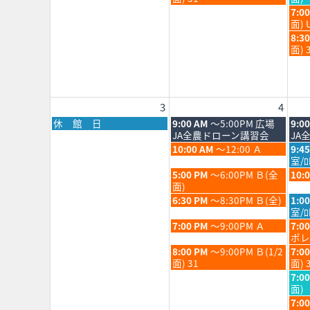
2026
202
月
月
日,
日,
水
7:0
28th
29th
7
7
曜
面) 
2026
202
月
月
日,
水
8:3
28th
29th
7
曜
面) 
2026
202
月
日,
29th
7
202
月
29th
3
4
202
月
火
水
休 館 日
9:00 AM
～5:00PM 広場
9:0
曜
曜
曜
JA全農ドローン講習会
JA
日,
日,
日,
火
水
10:00 AM
～12:00 Ａ
9:4
8
8
8
曜
曜
室/
月
月
月
日,
日,
火
水
5:00 PM
～6:00PM Ｂ(全
10:
3rd
4th
5th
8
8
曜
曜
面)
2026
2026
202
月
月
日,
日,
火
水
6:30 PM
～8:30PM Ｂ(全)
1:0
4th
5th
8
8
曜
曜
室/ﾛ
2026
202
月
月
日,
日,
火
水
7:00 PM
～9:00PM Ａ
7:0
4th
5th
8
8
曜
曜
ポレ
2026
202
月
月
日,
日,
火
水
8:00 PM
～9:00PM Ｂ(1/2
7:0
4th
5th
8
8
曜
曜
面) 31
面) 
2026
202
月
月
日,
日,
水
7:0
4th
5th
8
8
曜
面)
2026
202
月
月
日,
水
7:0
4th
5th