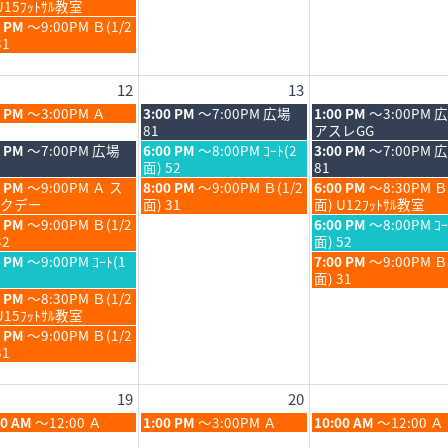
8
U15ﾌｯﾄｻﾙ教室
6
2026
2026
月
0 PM
～9:00PM Ｂ(1/2
7th
31
6
2026
12
13
6
木
金
0 PM
～3:00PM Ａ
3:00 PM
～7:00PM 広場
1:00 PM
～3:00PM 
6
曜
曜
81
アスレGG
日,
日,
木
金
0 PM
～7:00PM 広場
6:00 PM
～8:00PM ｺｰﾄ(2
3:00 PM
～7:00PM 
8
8
曜
曜
面) 52
81
月
月
日,
日,
木
金
0 PM
～9:00PM Ａ ス
8:00 PM
～9:00PM Ｂ(1/2
6:00 PM
～8:30PM Ｂ
13th
14th
8
8
曜
曜
クデー
面) 31
面) U12ﾌｯﾄｻﾙ教室
6
2026
2026
月
月
日,
日,
金
0 PM
～9:00PM Ｂ(1/2
6:00 PM
～8:00PM ｺｰ
13th
14th
8
8
曜
32
面) 52
6
2026
2026
月
月
日,
金
0 PM
～9:00PM ｺｰﾄ(1
7:00 PM
～9:00PM 
13th
14th
8
曜
面) 31
6
2026
2026
月
日,
0 PM
～8:30PM Ｂ(1/2
14th
8
U15ﾌｯﾄｻﾙ教室
6
2026
月
0 PM
～9:00PM Ｂ(1/2
14th
31
6
2026
19
20
6
木
金
00 AM
～12:00 Ａ
1:00 PM
～3:00PM Ａ
10:00 AM
～12:00 Ａ
6
曜
曜