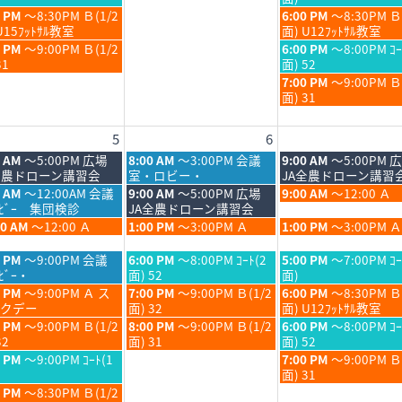
6
2026
2026
月
月
日,
金
0 PM
～8:30PM Ｂ(1/2
6:00 PM
～8:30PM Ｂ
30th
31st
7
曜
U15ﾌｯﾄｻﾙ教室
面) U12ﾌｯﾄｻﾙ教室
6
2026
2026
月
日,
金
0 PM
～9:00PM Ｂ(1/2
6:00 PM
～8:00PM ｺｰ
31st
7
曜
31
面) 52
6
2026
月
日,
金
7:00 PM
～9:00PM 
31st
7
曜
面) 31
6
2026
月
日,
31st
7
5
6
6
2026
月
31st
木
金
0 AM
～5:00PM 広場
8:00 AM
～3:00PM 会議
9:00 AM
～5:00PM 
2026
曜
曜
全農ドローン講習会
室・ロビー・
JA全農ドローン講習
日,
日,
木
金
5 AM
～12:00AM 会議
9:00 AM
～5:00PM 広場
9:00 AM
～12:00 Ａ
8
8
曜
曜
ﾛﾋﾞｰ 集団検診
JA全農ドローン講習会
月
月
日,
日,
木
金
00 AM
～12:00 Ａ
1:00 PM
～3:00PM Ａ
1:00 PM
～3:00PM Ａ
6th
7th
8
8
曜
曜
6
2026
2026
月
月
日,
日,
木
金
0 PM
～9:00PM 会議
6:00 PM
～8:00PM ｺｰﾄ(2
5:00 PM
～7:00PM ｺｰ
6th
7th
8
8
曜
曜
ﾋﾞｰ・
面) 52
面)
6
2026
2026
月
月
日,
日,
木
金
0 PM
～9:00PM Ａ ス
7:00 PM
～9:00PM Ｂ(1/2
6:00 PM
～8:30PM Ｂ
6th
7th
8
8
曜
曜
クデー
面) 32
面) U12ﾌｯﾄｻﾙ教室
6
2026
2026
月
月
日,
日,
木
金
0 PM
～9:00PM Ｂ(1/2
8:00 PM
～9:00PM Ｂ(1/2
6:00 PM
～8:00PM ｺｰ
6th
7th
8
8
曜
曜
32
面) 31
面) 52
6
2026
2026
月
月
日,
日,
金
0 PM
～9:00PM ｺｰﾄ(1
7:00 PM
～9:00PM 
6th
7th
8
8
曜
面) 31
6
2026
2026
月
月
日,
0 PM
～8:30PM Ｂ(1/2
6th
7th