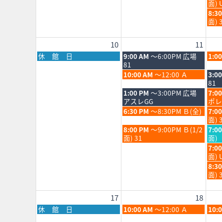
8
曜
面) 
2026
202
月
日,
水
8:3
5th
8
曜
面) 
202
月
日,
5th
8
10
11
202
月
5th
月
火
水
休 館 日
9:00 AM
～6:00PM 広場
1:0
202
曜
曜
曜
81
日,
日,
日,
火
水
10:00 AM
～12:00 Ａ
3:0
8
8
8
曜
曜
81
月
月
月
日,
日,
火
水
1:00 PM
～3:00PM 広場
7:0
10th
11th
12th
8
8
曜
曜
アスレGG
ポレ
2026
2026
202
月
月
日,
日,
火
水
6:30 PM
～8:30PM Ｂ(全)
7:0
11th
12th
8
8
曜
曜
面) 
2026
202
月
月
日,
日,
火
水
8:00 PM
～9:00PM Ｂ(1/2
7:0
11th
12th
8
8
曜
曜
面) 31
面)
2026
202
月
月
日,
日,
水
7:0
11th
12th
8
8
曜
面) 
2026
202
月
月
日,
水
8:3
11th
12th
8
曜
面) 
2026
202
月
日,
12th
8
17
18
202
月
12th
月
火
水
休 館 日
10:00 AM
～12:00 Ａ
10:
202
曜
曜
曜