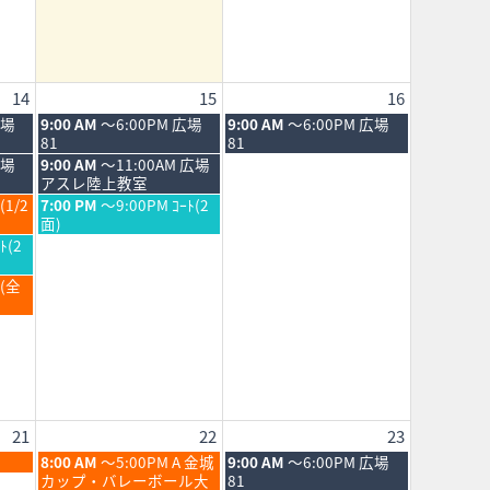
14
15
16
土
日
広場
9:00 AM
～6:00PM 広場
9:00 AM
～6:00PM 広場
曜
曜
81
81
日,
日,
土
広場
9:00 AM
～11:00AM 広場
8
8
曜
アスレ陸上教室
月
月
日,
土
(1/2
7:00 PM
～9:00PM ｺｰﾄ(2
15th
16th
8
曜
面)
2026
2026
月
日,
ﾄ(2
15th
8
2026
月
Ｂ(全
15th
2026
21
22
23
土
日
8:00 AM
～5:00PM A 金城
9:00 AM
～6:00PM 広場
曜
曜
カップ・バレーボール大
81