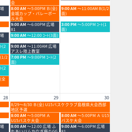
日,
日,
会
8
8
土
日
広場
8:00 AM
～5:00PM Ｂ(全)
9:00 AM
～11:00AM B(1/2
月
月
曜
曜
金城カップ・バレーボー
面)
22nd
23rd
日,
日,
ル大会
2026
2026
8
8
土
日
9:00 AM
～6:00PM 広場
3:00 PM
～5:00PM ｺｰﾄ(1
月
月
曜
曜
81
面)
22nd
23rd
日,
日,
土
広場
9:00 AM
～12:00 ｺｰﾄ(3面)
2026
2026
8
8
曜
月
月
日,
土
ﾄ(2
9:00 AM
～11:00AM 広場
22nd
23rd
8
曜
アスレ陸上教室
2026
2026
月
日,
土
(1/2
7:00 PM
～9:00PM ｺｰﾄ(2
22nd
8
曜
面)
2026
月
日,
ﾄ(2
22nd
8
2026
月
Ｂ(全
22nd
2026
28
29
30
土
8/29～8/30 Ｂ(全) U15バスケクラブ島根県大会西部
曜
地区予選
日,
土
日
8:00 AM
～5:00PM Ａ
8:00 AM
～5:00PM Ａ U15
8
曜
曜
U15バスケ大会
バスケ大会
月
日,
日,
土
日
広場
8:00 AM
～12:00 広場 ふ
9:00 AM
～6:00PM 広場
29th
8
8
曜
曜
れあいジムかなぎ祭りGG
81