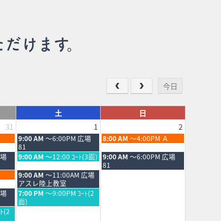
ただけます。
今日
土
日
31
1
2
土
日
9:00 AM
～6:00PM 広場
8:00 AM
～4:00PM Ａ
曜
曜
81
日,
日,
土
日
広場
9:00 AM
～12:00 ｺｰﾄ(3面)
9:00 AM
～6:00PM 広場
8
8
曜
曜
81
月
月
日,
日,
土
9:00 AM
～11:00AM 広場
1st
2nd
8
8
曜
アスレ陸上教室
2026
2026
月
月
日,
土
広場
7:00 PM
～9:00PM ｺｰﾄ(2
1st
2nd
8
曜
面)
2026
2026
月
日,
ﾄ(2
1st
8