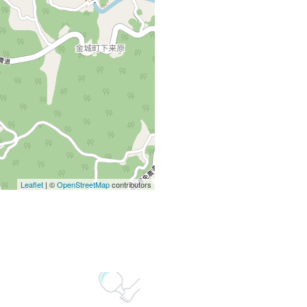
Leaflet
| ©
OpenStreetMap
contributors