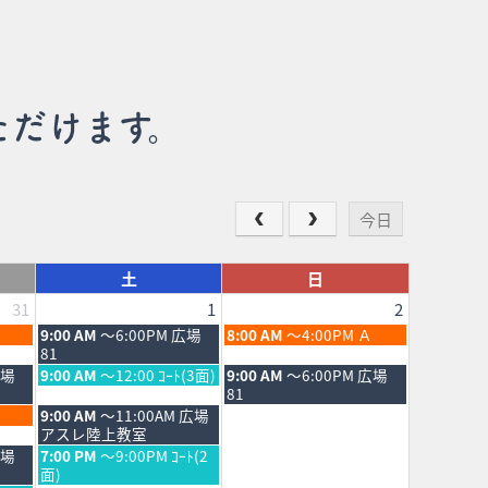
ただけます。
今日
土
日
31
1
2
土
日
9:00 AM
～6:00PM 広場
8:00 AM
～4:00PM Ａ
曜
曜
81
日,
日,
土
日
広場
9:00 AM
～12:00 ｺｰﾄ(3面)
9:00 AM
～6:00PM 広場
8
8
曜
曜
81
月
月
日,
日,
土
9:00 AM
～11:00AM 広場
1st
2nd
8
8
曜
アスレ陸上教室
2026
2026
月
月
日,
土
広場
7:00 PM
～9:00PM ｺｰﾄ(2
1st
2nd
8
曜
面)
2026
2026