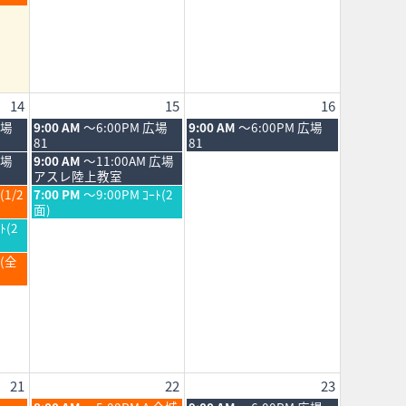
2026
14
15
16
土
日
広場
9:00 AM
～6:00PM 広場
9:00 AM
～6:00PM 広場
曜
曜
81
81
日,
日,
土
広場
9:00 AM
～11:00AM 広場
8
8
曜
アスレ陸上教室
月
月
日,
土
(1/2
7:00 PM
～9:00PM ｺｰﾄ(2
15th
16th
8
曜
面)
2026
2026
月
日,
ﾄ(2
15th
8
2026
月
Ｂ(全
15th
2026
21
22
23