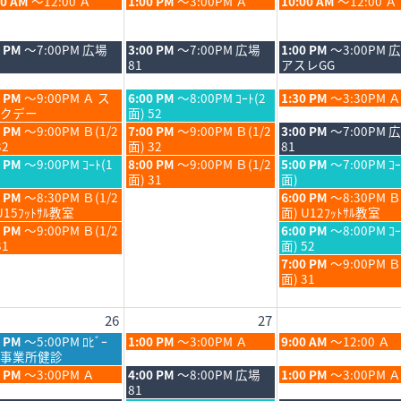
木
金
00 AM
～12:00 Ａ
1:00 PM
～3:00PM Ａ
10:00 AM
～12:00 Ａ
6
曜
曜
日,
日,
8
8
木
金
0 PM
～7:00PM 広場
3:00 PM
～7:00PM 広場
1:00 PM
～3:00PM 
月
月
曜
曜
81
アスレGG
20th
21st
日,
日,
6
2026
2026
8
8
木
金
0 PM
～9:00PM Ａ ス
6:00 PM
～8:00PM ｺｰﾄ(2
1:30 PM
～3:30PM Ａ
月
月
曜
曜
クデー
面) 52
20th
21st
日,
日,
木
金
0 PM
～9:00PM Ｂ(1/2
7:00 PM
～9:00PM Ｂ(1/2
3:00 PM
～7:00PM 
6
2026
2026
8
8
曜
曜
32
面) 32
81
月
月
日,
日,
木
金
0 PM
～9:00PM ｺｰﾄ(1
8:00 PM
～9:00PM Ｂ(1/2
5:00 PM
～7:00PM ｺｰ
20th
21st
8
8
曜
曜
面) 31
面)
6
2026
2026
月
月
日,
日,
金
0 PM
～8:30PM Ｂ(1/2
6:00 PM
～8:30PM Ｂ
20th
21st
8
8
曜
U15ﾌｯﾄｻﾙ教室
面) U12ﾌｯﾄｻﾙ教室
6
2026
2026
月
月
日,
金
0 PM
～9:00PM Ｂ(1/2
6:00 PM
～8:00PM ｺｰ
20th
21st
8
曜
31
面) 52
6
2026
2026
月
日,
金
7:00 PM
～9:00PM 
21st
8
曜
面) 31
6
2026
月
日,
21st
8
26
27
6
2026
月
21st
木
金
0 PM
～5:00PM ﾛﾋﾞｰ
1:00 PM
～3:00PM Ａ
9:00 AM
～12:00 Ａ
2026
曜
曜
事業所健診
日,
日,
木
金
0 PM
～3:00PM Ａ
4:00 PM
～8:00PM 広場
1:00 PM
～3:00PM Ａ
8
8
曜
曜
81