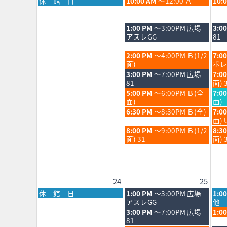
月
火
水
休 館 日
10:00 AM
～12:00 Ａ
10:
202
曜
曜
曜
日,
日,
日,
8
8
8
火
水
1:00 PM
～3:00PM 広場
3:0
月
月
月
曜
曜
アスレGG
81
17th
18th
19th
日,
日,
2026
2026
202
8
8
火
水
2:00 PM
～4:00PM Ｂ(1/2
7:0
月
月
曜
曜
面)
ポレ
18th
19th
日,
日,
火
水
3:00 PM
～7:00PM 広場
7:0
2026
202
8
8
曜
曜
81
面) 
月
月
日,
日,
火
水
5:00 PM
～6:00PM Ｂ(全
7:0
18th
19th
8
8
曜
曜
面)
面)
2026
202
月
月
日,
日,
火
水
6:30 PM
～8:30PM Ｂ(全)
7:0
18th
19th
8
8
曜
曜
面) 
2026
202
月
月
日,
日,
火
水
8:00 PM
～9:00PM Ｂ(1/2
8:3
18th
19th
8
8
曜
曜
面) 31
面) 
2026
202
月
月
日,
日,
18th
19th
8
8
2026
202
月
月
18th
19th
24
25
2026
202
月
火
水
休 館 日
1:00 PM
～3:00PM 広場
1:0
曜
曜
曜
アスレGG
他 
日,
日,
日,
火
水
3:00 PM
～7:00PM 広場
1:0
8
8
8
曜
曜
81