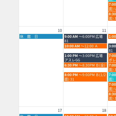
2026
202
月
月
日,
水
7:0
4th
5th
8
曜
面) 
2026
202
月
日,
水
8:3
5th
8
曜
面) 
202
月
日,
5th
8
10
11
202
月
5th
月
火
水
休 館 日
9:00 AM
～6:00PM 広場
1:0
202
曜
曜
曜
81
日,
日,
日,
火
水
10:00 AM
～12:00 Ａ
3:0
8
8
8
曜
曜
81
月
月
月
日,
日,
火
水
1:00 PM
～3:00PM 広場
7:0
10th
11th
12th
8
8
曜
曜
アスレGG
ポレ
2026
2026
202
月
月
日,
日,
火
水
6:30 PM
～8:30PM Ｂ(全)
7:0
11th
12th
8
8
曜
曜
面) 
2026
202
月
月
日,
日,
火
水
8:00 PM
～9:00PM Ｂ(1/2
7:0
11th
12th
8
8
曜
曜
面) 31
面)
2026
202
月
月
日,
日,
水
7:0
11th
12th
8
8
曜
面) 
2026
202
月
月
日,
水
8:3
11th
12th
8
曜
面) 
2026
202
月
日,
12th
8
17
18
202
月
12th