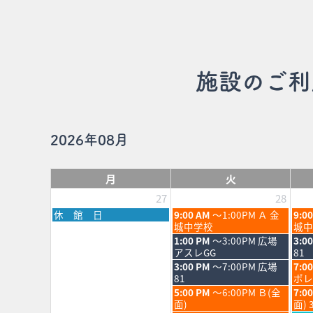
施設のご利
2026年08月
月
火
27
28
月
火
水
休 館 日
9:00 AM
～1:00PM Ａ 金
9:0
曜
曜
曜
城中学校
城中
日,
日,
日,
火
水
1:00 PM
～3:00PM 広場
3:0
7
7
7
曜
曜
アスレGG
81
月
月
月
日,
日,
火
水
3:00 PM
～7:00PM 広場
7:0
27th
28th
29th
7
7
曜
曜
81
ポレ
2026
2026
202
月
月
日,
日,
火
水
5:00 PM
～6:00PM Ｂ(全
7:0
28th
29th
7
7
曜
曜
面)
面) 
2026
202