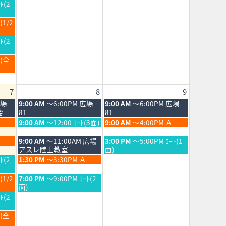
月
日,
ﾄ(2
1st
8
2026
月
(1/2
1st
2026
ﾄ(2
Ｂ(全
7
8
9
土
日
広場
9:00 AM
～6:00PM 広場
9:00 AM
～6:00PM 広場
曜
曜
会
81
81
日,
日,
土
日
9:00 AM
～12:00 ｺｰﾄ(3面)
9:00 AM
～4:00PM Ａ
8
8
曜
曜
月
月
日,
日,
土
日
9:00 AM
～11:00AM 広場
3:00 PM
～5:00PM ｺｰﾄ(1
8th
9th
8
8
曜
曜
アスレ陸上教室
面)
2026
2026
月
月
日,
日,
土
ﾄ(2
1:30 PM
～3:30PM Ａ
8th
9th
8
8
曜
2026
2026
月
月
日,
土
(1/2
7:00 PM
～9:00PM ｺｰﾄ(2
8th
9th
8
曜
面)
2026
2026
月
日,
ﾄ(2
8th
8
2026
月
Ｂ(全
8th