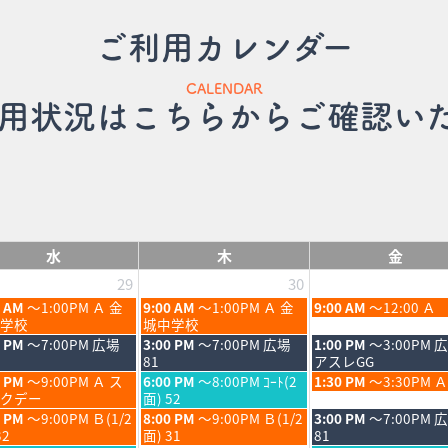
ご利用カレンダー
CALENDAR
用状況はこちらからご確認い
水
木
金
29
30
木
金
0 AM
～1:00PM Ａ 金
9:00 AM
～1:00PM Ａ 金
9:00 AM
～12:00 Ａ
曜
曜
学校
城中学校
日,
日,
木
金
0 PM
～7:00PM 広場
3:00 PM
～7:00PM 広場
1:00 PM
～3:00PM 
7
7
曜
曜
81
アスレGG
月
月
日,
日,
木
金
0 PM
～9:00PM Ａ ス
6:00 PM
～8:00PM ｺｰﾄ(2
1:30 PM
～3:30PM Ａ
30th
31st
7
7
曜
曜
クデー
面) 52
6
2026
2026
月
月
日,
日,
木
金
0 PM
～9:00PM Ｂ(1/2
8:00 PM
～9:00PM Ｂ(1/2
3:00 PM
～7:00PM 
30th
31st
7
7
曜
曜
32
面) 31
81
6
2026
2026