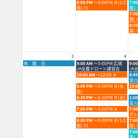
月
月
日,
日,
火
水
8:00 PM
～9:00PM Ｂ(1/2
7:0
28th
29th
7
7
曜
曜
面) 31
面)
2026
202
月
月
日,
日,
水
7:0
28th
29th
7
7
曜
面) 
2026
202
月
月
日,
水
8:3
28th
29th
7
曜
面) 
2026
202
月
日,
29th
7
202
月
29th
3
4
202
月
火
水
休 館 日
9:00 AM
～5:00PM 広場
9:0
曜
曜
曜
JA全農ドローン講習会
JA
日,
日,
日,
火
水
10:00 AM
～12:00 Ａ
9:4
8
8
8
曜
曜
室/
月
月
月
日,
日,
火
水
5:00 PM
～6:00PM Ｂ(全
10:
3rd
4th
5th
8
8
曜
曜
面)
2026
2026
202
月
月
日,
日,
火
水
6:30 PM
～8:30PM Ｂ(全)
1:0
4th
5th
8
8
曜
曜
室/ﾛ
2026
202
月
月
日,
日,
火
水
7:00 PM
～9:00PM Ａ
7:0
4th
5th
8
8
曜
曜
ポレ
2026
202
月
月
日,
日,
火
水
8:00 PM
～9:00PM Ｂ(1/2
7:0
4th
5th
8
8
曜
曜
面) 31
面) 
2026
202
月
月
日,
日,
水
7:0
4th
5th
8
8
曜
面)