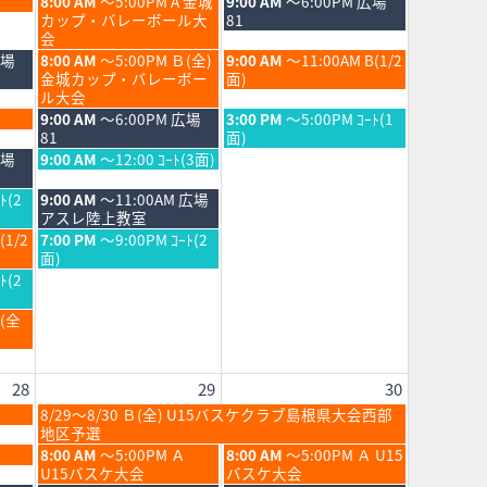
土
日
8:00 AM
～5:00PM A 金城
9:00 AM
～6:00PM 広場
曜
曜
カップ・バレーボール大
81
日,
日,
会
8
8
土
日
広場
8:00 AM
～5:00PM Ｂ(全)
9:00 AM
～11:00AM B(1/2
月
月
曜
曜
金城カップ・バレーボー
面)
22nd
23rd
日,
日,
ル大会
2026
2026
8
8
土
日
9:00 AM
～6:00PM 広場
3:00 PM
～5:00PM ｺｰﾄ(1
月
月
曜
曜
81
面)
22nd
23rd
日,
日,
土
広場
9:00 AM
～12:00 ｺｰﾄ(3面)
2026
2026
8
8
曜
月
月
日,
土
ﾄ(2
9:00 AM
～11:00AM 広場
22nd
23rd
8
曜
アスレ陸上教室
2026
2026
月
日,
土
(1/2
7:00 PM
～9:00PM ｺｰﾄ(2
22nd
8
曜
面)
2026
月
日,
ﾄ(2
22nd
8
2026
月
Ｂ(全
22nd
2026
28
29
30
土
8/29～8/30 Ｂ(全) U15バスケクラブ島根県大会西部
曜
地区予選
日,
土
日
8:00 AM
～5:00PM Ａ
8:00 AM
～5:00PM Ａ U15
8
曜
曜
U15バスケ大会
バスケ大会