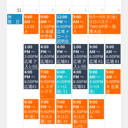
26th
28th
2026
2026
31
1
2
3
4
5
6
月
火
水
木
金
土
休
9:00
9:00
12:00
9:00
9/5～9/6 Ｂ(全)
曜
曜
曜
曜
曜
曜
館 日
AM
～
AM
～
PM
～
AM
～
U15バスケ・
日,
日,
日,
日,
日,
日,
12:00
1:00PM
4:00PM
12:00
TWO UP杯・秋
8
9
9
9
9
9
Ａ
Ａ 金城
広場 ド
Ａ
季大会
月
月
月
月
月
月
中学校
ローン
31st
1st
2nd
3rd
4th
5th
説明会
2026
2026
2026
2026
2026
2026
火
水
木
金
土
日
1:00
4:00
4:00
1:00
9:00
9:00
曜
曜
曜
曜
曜
曜
PM
～
PM
～
PM
～
PM
～
AM
～
AM
～
日,
日,
日,
日,
日,
日,
3:00PM
8:00PM
8:00PM
3:00PM
6:00PM
6:00PM
9
9
9
9
9
9
広場 ア
広場81
広場81
広場 ア
広場 81
広場 81
月
月
月
月
月
月
スレGG
スレGG
1st
2nd
3rd
4th
5th
6th
火
水
木
金
土
日
4:00
7:00
6:00
4:00
9:00
9:00
2026
2026
2026
2026
2026
2026
曜
曜
曜
曜
曜
曜
PM
～
PM
～
PM
～
PM
～
AM
～
AM
～
日,
日,
日,
日,
日,
日,
8:00PM
9:00PM
8:00PM
8:00PM
4:00PM
5:00PM
9
9
9
9
9
9
広場81
Ａ スポ
ｺｰﾄ(2
広場81
ｺｰﾄ(4
Ａ 五風
月
月
月
月
月
月
レクデ
面) 52
面)
会
1st
2nd
3rd
4th
5th
6th
ー
2026
2026
2026
2026
2026
2026
火
水
木
金
土
6:30
7:00
7:00
6:00
9:00
曜
曜
曜
曜
曜
PM
～
PM
～
PM
～
PM
～
AM
～
日,
日,
日,
日,
日,
8:30PM
9:00PM
9:00PM
8:30PM
12:00
9
9
9
9
9
Ｂ(全)
Ｂ(1/2
Ｂ(1/2
Ｂ(1/2
Ａ
月
月
月
月
月
面) 32
面) 32
面) U12
1st
2nd
3rd
4th
5th
ﾌｯﾄｻﾙ