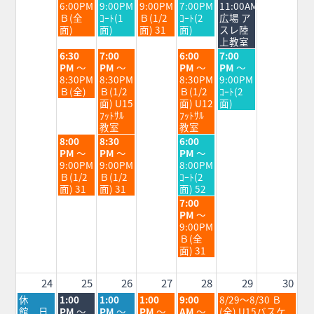
日,
日,
日,
日,
日,
6:00PM
9:00PM
9:00PM
7:00PM
11:00AM
8
8
8
8
8
Ｂ(全
ｺｰﾄ(1
Ｂ(1/2
ｺｰﾄ(2
広場 ア
月
月
月
月
月
面)
面)
面) 31
面)
スレ陸
18th
19th
20th
21st
22nd
上教室
2026
2026
2026
2026
2026
火
水
金
土
6:30
7:00
6:00
7:00
曜
曜
曜
曜
PM
～
PM
～
PM
～
PM
～
日,
日,
日,
日,
8:30PM
8:30PM
8:30PM
9:00PM
8
8
8
8
Ｂ(全)
Ｂ(1/2
Ｂ(1/2
ｺｰﾄ(2
月
月
月
月
面) U15
面) U12
面)
18th
19th
21st
22nd
ﾌｯﾄｻﾙ
ﾌｯﾄｻﾙ
2026
2026
2026
2026
教室
教室
火
水
金
8:00
8:30
6:00
曜
曜
曜
PM
～
PM
～
PM
～
日,
日,
日,
9:00PM
9:00PM
8:00PM
8
8
8
Ｂ(1/2
Ｂ(1/2
ｺｰﾄ(2
月
月
月
面) 31
面) 31
面) 52
18th
19th
21st
金
7:00
2026
2026
2026
曜
PM
～
日,
9:00PM
8
Ｂ(全
月
面) 31
21st
2026
24
25
26
27
28
29
30
月
火
水
木
金
土
休
1:00
1:00
1:00
9:00
8/29～8/30 Ｂ
曜
曜
曜
曜
曜
曜
館 日
PM
～
PM
～
PM
～
AM
～
(全) U15バスケ