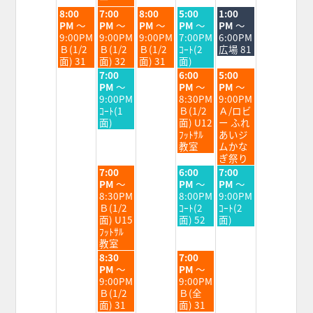
2026
2026
2026
2026
2026
2026
火
水
木
金
土
8:00
7:00
8:00
5:00
1:00
曜
曜
曜
曜
曜
PM
～
PM
～
PM
～
PM
～
PM
～
日,
日,
日,
日,
日,
9:00PM
9:00PM
9:00PM
7:00PM
6:00PM
8
8
8
8
8
Ｂ(1/2
Ｂ(1/2
Ｂ(1/2
ｺｰﾄ(2
広場 81
月
月
月
月
月
面) 31
面) 32
面) 31
面)
25th
26th
27th
28th
29th
水
金
土
7:00
6:00
5:00
2026
2026
2026
2026
2026
曜
曜
曜
PM
～
PM
～
PM
～
日,
日,
日,
9:00PM
8:30PM
9:00PM
8
8
8
ｺｰﾄ(1
Ｂ(1/2
Ａ/ロビ
月
月
月
面)
面) U12
ー ふれ
26th
28th
29th
ﾌｯﾄｻﾙ
あいジ
2026
2026
2026
教室
ムかな
ぎ祭り
水
金
土
7:00
6:00
7:00
曜
曜
曜
PM
～
PM
～
PM
～
日,
日,
日,
8:30PM
8:00PM
9:00PM
8
8
8
Ｂ(1/2
ｺｰﾄ(2
ｺｰﾄ(2
月
月
月
面) U15
面) 52
面)
26th
28th
29th
ﾌｯﾄｻﾙ
2026
2026
2026
教室
水
金
8:30
7:00
曜
曜
PM
～
PM
～
日,
日,
9:00PM
9:00PM
8
8
Ｂ(1/2
Ｂ(全
月
月
面) 31
面) 31