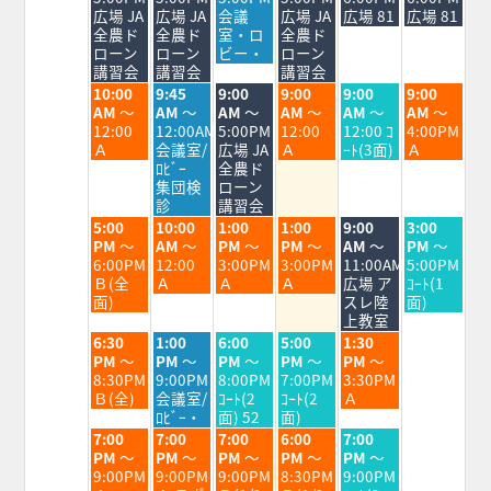
8
8
8
8
8
8
8
広場 JA
広場 JA
会議
広場 JA
広場 81
広場 81
月
月
月
月
月
月
月
全農ド
全農ド
室・ロ
全農ド
3rd
4th
5th
6th
7th
8th
9th
ローン
ローン
ビー・
ローン
2026
2026
2026
2026
2026
2026
2026
講習会
講習会
講習会
火
水
木
金
土
日
10:00
9:45
9:00
9:00
9:00
9:00
曜
曜
曜
曜
曜
曜
AM
～
AM
～
AM
～
AM
～
AM
～
AM
～
日,
日,
日,
日,
日,
日,
12:00
12:00AM
5:00PM
12:00
12:00 ｺ
4:00PM
8
8
8
8
8
8
Ａ
会議室/
広場 JA
Ａ
ｰﾄ(3面)
Ａ
月
月
月
月
月
月
ﾛﾋﾞｰ
全農ド
4th
5th
6th
7th
8th
9th
集団検
ローン
2026
2026
2026
2026
2026
2026
診
講習会
火
水
木
金
土
日
5:00
10:00
1:00
1:00
9:00
3:00
曜
曜
曜
曜
曜
曜
PM
～
AM
～
PM
～
PM
～
AM
～
PM
～
日,
日,
日,
日,
日,
日,
6:00PM
12:00
3:00PM
3:00PM
11:00AM
5:00PM
8
8
8
8
8
8
Ｂ(全
Ａ
Ａ
Ａ
広場 ア
ｺｰﾄ(1
月
月
月
月
月
月
面)
スレ陸
面)
4th
5th
6th
7th
8th
9th
上教室
2026
2026
2026
2026
2026
2026
火
水
木
金
土
6:30
1:00
6:00
5:00
1:30
曜
曜
曜
曜
曜
PM
～
PM
～
PM
～
PM
～
PM
～
日,
日,
日,
日,
日,
8:30PM
9:00PM
8:00PM
7:00PM
3:30PM
8
8
8
8
8
Ｂ(全)
会議室/
ｺｰﾄ(2
ｺｰﾄ(2
Ａ
月
月
月
月
月
ﾛﾋﾞｰ・
面) 52
面)
4th
5th
6th
7th
8th
火
水
木
金
土
7:00
7:00
7:00
6:00
7:00
2026
2026
2026
2026
2026
曜
曜
曜
曜
曜
PM
～
PM
～
PM
～
PM
～
PM
～
日,
日,
日,
日,
日,
9:00PM
9:00PM
9:00PM
8:30PM
9:00PM