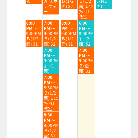
8
8
8
8
8
Ａ
Ａ スポ
Ｂ(1/2
Ｂ(1/2
ｺｰﾄ(2
月
月
月
月
月
レクデ
面) 32
面) U12
面)
4th
5th
6th
7th
8th
ー
ﾌｯﾄｻﾙ
2026
2026
2026
2026
2026
教室
火
水
木
金
8:00
7:00
8:00
6:00
曜
曜
曜
曜
PM
～
PM
～
PM
～
PM
～
日,
日,
日,
日,
9:00PM
9:00PM
9:00PM
8:00PM
8
8
8
8
Ｂ(1/2
Ｂ(1/2
Ｂ(1/2
ｺｰﾄ(2
月
月
月
月
面) 31
面) 32
面) 31
面) 52
4th
5th
6th
7th
水
金
7:00
7:00
2026
2026
2026
2026
曜
曜
PM
～
PM
～
日,
日,
9:00PM
9:00PM
8
8
ｺｰﾄ(1
Ｂ(全
月
月
面)
面) 31
5th
7th
水
7:00
2026
2026
曜
PM
～
日,
8:30PM
8
Ｂ(1/2
月
面) U15
5th
ﾌｯﾄｻﾙ
2026
教室
水
8:30
曜
PM
～
日,
9:00PM
8
Ｂ(1/2
月
面) 31