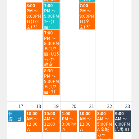
11th
12th
14th
火
水
金
8:00
7:00
7:00
2026
2026
2026
曜
曜
曜
PM
～
PM
～
PM
～
日,
日,
日,
9:00PM
9:00PM
9:00PM
8
8
8
Ｂ(1/2
ｺｰﾄ(1
Ｂ(全
月
月
月
面) 31
面)
面) 31
11th
12th
14th
水
7:00
2026
2026
2026
曜
PM
～
日,
8:30PM
8
Ｂ(1/2
月
面) U15
12th
ﾌｯﾄｻﾙ
2026
教室
水
8:30
曜
PM
～
日,
9:00PM
8
Ｂ(1/2
月
面) 31
12th
2026
17
18
19
20
21
22
23
月
火
水
木
金
土
日
休
10:00
10:00
1:00
10:00
8:00
9:00
曜
曜
曜
曜
曜
曜
曜
館 日
AM
～
AM
～
PM
～
AM
～
AM
～
AM
～
日,
日,
日,
日,
日,
日,
日,
12:00
12:00
3:00PM
12:00
5:00PM
6:00PM
8
8
8
8
8
8
8
Ａ
Ａ
Ａ
Ａ
A 金城
広場 81
月
月
月
月
月
月
月
カッ