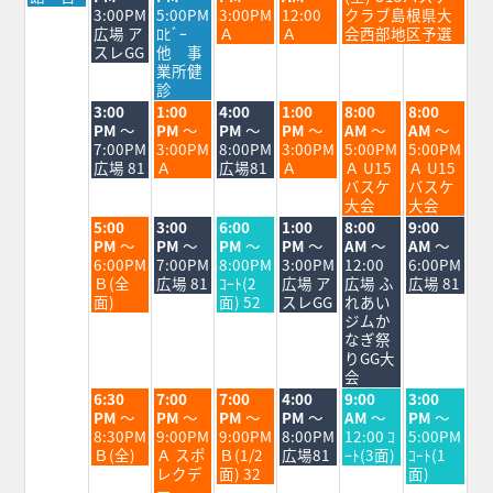
日,
日,
日,
日,
日,
日,
3:00PM
5:00PM
3:00PM
12:00
クラブ島根県大
8
8
8
8
8
8
広場 ア
ﾛﾋﾞｰ
Ａ
Ａ
会西部地区予選
月
月
月
月
月
月
スレGG
他 事
24th
25th
26th
27th
28th
29th
業所健
2026
2026
2026
2026
2026
2026
診
火
水
木
金
土
日
3:00
1:00
4:00
1:00
8:00
8:00
曜
曜
曜
曜
曜
曜
PM
～
PM
～
PM
～
PM
～
AM
～
AM
～
日,
日,
日,
日,
日,
日,
7:00PM
3:00PM
8:00PM
3:00PM
5:00PM
5:00PM
8
8
8
8
8
8
広場 81
Ａ
広場81
Ａ
Ａ U15
Ａ U15
月
月
月
月
月
月
バスケ
バスケ
25th
26th
27th
28th
29th
30th
大会
大会
2026
2026
2026
2026
2026
2026
火
水
木
金
土
日
5:00
3:00
6:00
1:00
8:00
9:00
曜
曜
曜
曜
曜
曜
PM
～
PM
～
PM
～
PM
～
AM
～
AM
～
日,
日,
日,
日,
日,
日,
6:00PM
7:00PM
8:00PM
3:00PM
12:00
6:00PM
8
8
8
8
8
8
Ｂ(全
広場 81
ｺｰﾄ(2
広場 ア
広場 ふ
広場 81
月
月
月
月
月
月
面)
面) 52
スレGG
れあい
25th
26th
27th
28th
29th
30th
ジムか
2026
2026
2026
2026
2026
2026
なぎ祭
りGG大
会
火
水
木
金
土
日
6:30
7:00
7:00
4:00
9:00
3:00
曜
曜
曜
曜
曜
曜
PM
～
PM
～
PM
～
PM
～
AM
～
PM
～
日,
日,
日,
日,
日,
日,
8:30PM
9:00PM
9:00PM
8:00PM
12:00 ｺ
5:00PM
8
8
8
8
8
8
Ｂ(全)
Ａ スポ
Ｂ(1/2
広場81
ｰﾄ(3面)
ｺｰﾄ(1
月
月
月
月
月
月
レクデ
面) 32
面)
25th
26th
27th
28th
29th
30th
ー