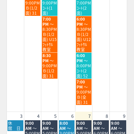
日,
日,
日,
9:00PM
9:00PM
7:00PM
7
7
7
Ｂ(1/2
ｺｰﾄ(1
ｺｰﾄ(2
月
月
月
面) 31
面)
面)
28th
29th
31st
水
金
7:00
6:00
2026
2026
2026
曜
曜
PM
～
PM
～
日,
日,
8:30PM
8:30PM
7
7
Ｂ(1/2
Ｂ(1/2
月
月
面) U15
面) U12
29th
31st
ﾌｯﾄｻﾙ
ﾌｯﾄｻﾙ
2026
2026
教室
教室
水
金
8:30
6:00
曜
曜
PM
～
PM
～
日,
日,
9:00PM
8:00PM
7
7
Ｂ(1/2
ｺｰﾄ(2
月
月
面) 31
面) 52
29th
31st
金
7:00
2026
2026
曜
PM
～
日,
9:00PM
7
Ｂ(全
月
面) 31
31st
2026
3
4
5
6
7
8
9
月
火
水
木
金
土
日
休
9:00
9:00
8:00
9:00
9:00
9:00
曜
曜
曜
曜
曜
曜
曜
館 日
AM
～
AM
～
AM
～
AM
～
AM
～
AM
～
日,
日,
日,
日,
日,
日,
日,
5:00PM
5:00PM
3:00PM
5:00PM
6:00PM
6:00PM