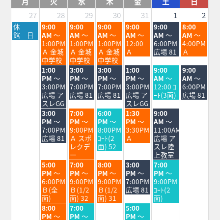
月
火
水
木
金
土
日
27
28
29
30
31
1
2
月
火
水
木
金
土
日
休
9:00
9:00
9:00
9:00
9:00
8:00
曜
曜
曜
曜
曜
曜
曜
館 日
AM
～
AM
～
AM
～
AM
～
AM
～
AM
～
日,
日,
日,
日,
日,
日,
日,
1:00PM
1:00PM
1:00PM
12:00
6:00PM
4:00PM
7
7
7
7
7
8
8
Ａ 金城
Ａ 金城
Ａ 金城
Ａ
広場 81
Ａ
月
月
月
月
月
月
月
中学校
中学校
中学校
27th
28th
29th
30th
31st
1st
2nd
火
水
木
金
土
日
1:00
3:00
3:00
1:00
9:00
9:00
2026
2026
2026
2026
2026
2026
2026
曜
曜
曜
曜
曜
曜
PM
～
PM
～
PM
～
PM
～
AM
～
AM
～
日,
日,
日,
日,
日,
日,
3:00PM
7:00PM
7:00PM
3:00PM
12:00 ｺ
6:00PM
7
7
7
7
8
8
広場 ア
広場 81
広場 81
広場 ア
ｰﾄ(3面)
広場 81
月
月
月
月
月
月
スレGG
スレGG
28th
29th
30th
31st
1st
2nd
火
水
木
金
土
3:00
7:00
6:00
1:30
9:00
2026
2026
2026
2026
2026
2026
曜
曜
曜
曜
曜
PM
～
PM
～
PM
～
PM
～
AM
～
日,
日,
日,
日,
日,
7:00PM
9:00PM
8:00PM
3:30PM
11:00AM
7
7
7
7
8
広場 81
Ａ スポ
ｺｰﾄ(2
Ａ
広場 ア
月
月
月
月
月
レクデ
面) 52
スレ陸
28th
29th
30th
31st
1st
ー
上教室
2026
2026
2026
2026
2026
火
水
木
金
土
5:00
7:00
8:00
3:00
7:00
曜
曜
曜
曜
曜
PM
～
PM
～
PM
～
PM
～
PM
～
日,
日,
日,
日,
日,
6:00PM
9:00PM
9:00PM
7:00PM
9:00PM
7
7
7
7
8
Ｂ(全
Ｂ(1/2
Ｂ(1/2
広場 81
ｺｰﾄ(2
月
月
月
月
月
面)
面) 32
面) 31
面)
28th
29th
30th
31st
1st
火
水
金
8:00
7:00
5:00
2026
2026
2026
2026
2026
曜
曜
曜
PM
～
PM
～
PM
～