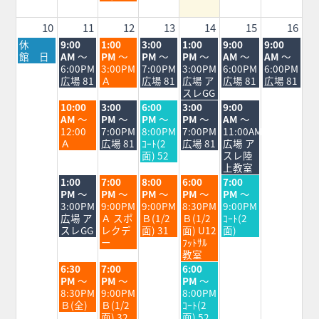
5th
2026
10
11
12
13
14
15
16
月
火
水
木
金
土
日
休
9:00
1:00
3:00
1:00
9:00
9:00
曜
曜
曜
曜
曜
曜
曜
館 日
AM
～
PM
～
PM
～
PM
～
AM
～
AM
～
日,
日,
日,
日,
日,
日,
日,
6:00PM
3:00PM
7:00PM
3:00PM
6:00PM
6:00PM
8
8
8
8
8
8
8
広場 81
Ａ
広場 81
広場 ア
広場 81
広場 81
月
月
月
月
月
月
月
スレGG
10th
11th
12th
13th
14th
15th
16th
火
水
木
金
土
10:00
3:00
6:00
3:00
9:00
2026
2026
2026
2026
2026
2026
2026
曜
曜
曜
曜
曜
AM
～
PM
～
PM
～
PM
～
AM
～
日,
日,
日,
日,
日,
12:00
7:00PM
8:00PM
7:00PM
11:00AM
8
8
8
8
8
Ａ
広場 81
ｺｰﾄ(2
広場 81
広場 ア
月
月
月
月
月
面) 52
スレ陸
11th
12th
13th
14th
15th
上教室
2026
2026
2026
2026
2026
火
水
木
金
土
1:00
7:00
8:00
6:00
7:00
曜
曜
曜
曜
曜
PM
～
PM
～
PM
～
PM
～
PM
～
日,
日,
日,
日,
日,
3:00PM
9:00PM
9:00PM
8:30PM
9:00PM
8
8
8
8
8
広場 ア
Ａ スポ
Ｂ(1/2
Ｂ(1/2
ｺｰﾄ(2
月
月
月
月
月
スレGG
レクデ
面) 31
面) U12
面)
11th
12th
13th
14th
15th
ー
ﾌｯﾄｻﾙ
2026
2026
2026
2026
2026
教室
火
水
金
6:30
7:00
6:00
曜
曜
曜
PM
～
PM
～
PM
～
日,
日,
日,
8:30PM
9:00PM
8:00PM
8
8
8
Ｂ(全)
Ｂ(1/2
ｺｰﾄ(2
月
月
月
面) 32
面) 52