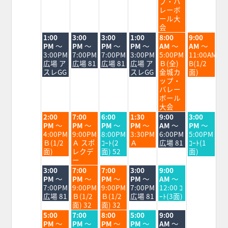
17th
18th
19th
20th
21st
22nd
23rd
プ・バ
2026
2026
2026
2026
2026
2026
2026
レーボ
ール大
会
火
水
木
金
土
日
1:00
3:00
3:00
1:00
8:00
9:00
曜
曜
曜
曜
曜
曜
PM
～
PM
～
PM
～
PM
～
AM
～
AM
～
日,
日,
日,
日,
日,
日,
3:00PM
7:00PM
7:00PM
3:00PM
5:00PM
11:00AM
8
8
8
8
8
8
広場 ア
広場 81
広場 81
広場 ア
Ｂ(全)
B(1/2
月
月
月
月
月
月
スレGG
スレGG
金城カ
面)
18th
19th
20th
21st
22nd
23rd
ップ・
2026
2026
2026
2026
2026
2026
バレー
ボール
大会
火
水
木
金
土
日
2:00
7:00
6:00
1:30
9:00
3:00
曜
曜
曜
曜
曜
曜
PM
～
PM
～
PM
～
PM
～
AM
～
PM
～
日,
日,
日,
日,
日,
日,
4:00PM
9:00PM
8:00PM
3:30PM
6:00PM
5:00PM
8
8
8
8
8
8
Ｂ(1/2
Ａ スポ
ｺｰﾄ(2
Ａ
広場 81
ｺｰﾄ(1
月
月
月
月
月
月
面)
レクデ
面) 52
面)
18th
19th
20th
21st
22nd
23rd
ー
2026
2026
2026
2026
2026
2026
火
水
木
金
土
3:00
7:00
7:00
3:00
9:00
曜
曜
曜
曜
曜
PM
～
PM
～
PM
～
PM
～
AM
～
日,
日,
日,
日,
日,
7:00PM
9:00PM
9:00PM
7:00PM
12:00 ｺ
8
8
8
8
8
広場 81
Ｂ(1/2
Ｂ(1/2
広場 81
ｰﾄ(3面)
月
月
月
月
月
面) 32
面) 32
18th
19th
20th
21st
22nd
火
水
木
金
土
5:00
7:00
8:00
5:00
9:00
2026
2026
2026
2026
2026
曜
曜
曜
曜
曜
PM
～
PM
～
PM
～
PM
～
AM
～