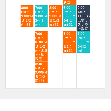
2026
2026
2026
2026
2026
教室
火
水
木
金
土
8:00
7:00
8:00
6:00
9:00
曜
曜
曜
曜
曜
PM
～
PM
～
PM
～
PM
～
AM
～
日,
日,
日,
日,
日,
9:00PM
9:00PM
9:00PM
8:00PM
11:00AM
9
9
9
9
9
Ｂ(1/2
ｺｰﾄ(1
Ｂ(1/2
ｺｰﾄ(2
広場 ア
月
月
月
月
月
面) 31
面)
面) 31
面) 52
スレ陸
1st
2nd
3rd
4th
5th
上教室
2026
2026
2026
2026
2026
水
金
土
7:00
7:00
7:00
曜
曜
曜
PM
～
PM
～
PM
～
日,
日,
日,
8:30PM
9:00PM
9:00PM
9
9
9
Ｂ(1/2
Ｂ(全
ｺｰﾄ(2
月
月
月
面) U15
面) 31
面)
2nd
4th
5th
ﾌｯﾄｻﾙ
2026
2026
2026
教室
水
8:30
曜
PM
～
日,
9:00PM
9
Ｂ(1/2
月
面) 31
2nd
2026