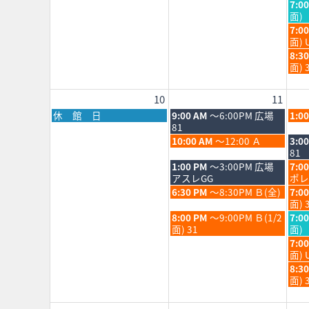
日,
日,
水
7:0
4th
5th
8
8
曜
面)
2026
202
月
月
日,
水
7:0
4th
5th
8
曜
面) 
2026
202
月
日,
水
8:3
5th
8
曜
面) 
202
月
日,
5th
8
10
11
202
月
5th
月
火
水
休 館 日
9:00 AM
～6:00PM 広場
1:0
202
曜
曜
曜
81
日,
日,
日,
火
水
10:00 AM
～12:00 Ａ
3:0
8
8
8
曜
曜
81
月
月
月
日,
日,
火
水
1:00 PM
～3:00PM 広場
7:0
10th
11th
12th
8
8
曜
曜
アスレGG
ポレ
2026
2026
202
月
月
日,
日,
火
水
6:30 PM
～8:30PM Ｂ(全)
7:0
11th
12th
8
8
曜
曜
面) 
2026
202
月
月
日,
日,
火
水
8:00 PM
～9:00PM Ｂ(1/2
7:0
11th
12th
8
8
曜
曜
面) 31
面)
2026
202
月
月
日,
日,
水
7:0
11th
12th
8
8
曜
面) 
2026
202
月
月
日,
水
8:3
11th
12th
8
曜
面) 
2026
202
月
日,
12th
8