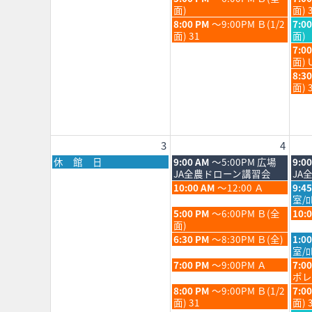
28th
29th
7
7
曜
曜
面)
面) 
2026
202
月
月
日,
日,
火
水
8:00 PM
～9:00PM Ｂ(1/2
7:0
28th
29th
7
7
曜
曜
面) 31
面)
2026
202
月
月
日,
日,
水
7:0
28th
29th
7
7
曜
面) 
2026
202
月
月
日,
水
8:3
28th
29th
7
曜
面) 
2026
202
月
日,
29th
7
202
月
29th
3
4
202
月
火
水
休 館 日
9:00 AM
～5:00PM 広場
9:0
曜
曜
曜
JA全農ドローン講習会
JA
日,
日,
日,
火
水
10:00 AM
～12:00 Ａ
9:4
8
8
8
曜
曜
室/
月
月
月
日,
日,
火
水
5:00 PM
～6:00PM Ｂ(全
10:
3rd
4th
5th
8
8
曜
曜
面)
2026
2026
202
月
月
日,
日,
火
水
6:30 PM
～8:30PM Ｂ(全)
1:0
4th
5th
8
8
曜
曜
室/ﾛ
2026
202
月
月
日,
日,
火
水
7:00 PM
～9:00PM Ａ
7:0
4th
5th
8
8
曜
曜
ポレ
2026
202
月
月
日,
日,
火
水
8:00 PM
～9:00PM Ｂ(1/2
7:0
4th
5th
8
8
曜
曜
面) 31
面) 
2026
202
月
月