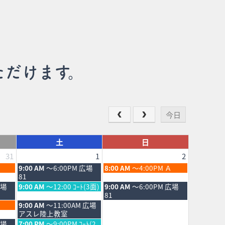
ただけます。
今日
土
日
31
1
2
土
日
9:00 AM
～6:00PM 広場
8:00 AM
～4:00PM Ａ
曜
曜
81
日,
日,
土
日
広場
9:00 AM
～12:00 ｺｰﾄ(3面)
9:00 AM
～6:00PM 広場
8
8
曜
曜
81
月
月
日,
日,
土
9:00 AM
～11:00AM 広場
1st
2nd
8
8
曜
アスレ陸上教室
2026
2026
月
月
日,
土
広場
7:00 PM
～9:00PM ｺｰﾄ(2