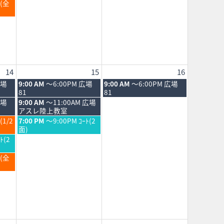
Ｂ(全
8th
2026
14
15
16
土
日
広場
9:00 AM
～6:00PM 広場
9:00 AM
～6:00PM 広場
曜
曜
81
81
日,
日,
土
広場
9:00 AM
～11:00AM 広場
8
8
曜
アスレ陸上教室
月
月
日,
土
(1/2
7:00 PM
～9:00PM ｺｰﾄ(2
15th
16th
8
曜
面)
2026
2026
月
日,
ﾄ(2
15th
8
2026
月
Ｂ(全
15th
2026