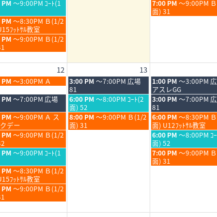
日,
日,
金
0 PM
～9:00PM ｺｰﾄ(1
7:00 PM
～9:00PM 
6th
7th
8
8
曜
面) 31
6
2026
2026
月
月
日,
0 PM
～8:30PM Ｂ(1/2
6th
7th
8
U15ﾌｯﾄｻﾙ教室
6
2026
2026
月
0 PM
～9:00PM Ｂ(1/2
7th
31
6
2026
12
13
6
木
金
0 PM
～3:00PM Ａ
3:00 PM
～7:00PM 広場
1:00 PM
～3:00PM 
6
曜
曜
81
アスレGG
日,
日,
木
金
0 PM
～7:00PM 広場
6:00 PM
～8:00PM ｺｰﾄ(2
3:00 PM
～7:00PM 
8
8
曜
曜
面) 52
81
月
月
日,
日,
木
金
0 PM
～9:00PM Ａ ス
8:00 PM
～9:00PM Ｂ(1/2
6:00 PM
～8:30PM Ｂ
13th
14th
8
8
曜
曜
クデー
面) 31
面) U12ﾌｯﾄｻﾙ教室
6
2026
2026
月
月
日,
日,
金
0 PM
～9:00PM Ｂ(1/2
6:00 PM
～8:00PM ｺｰ
13th
14th
8
8
曜
32
面) 52
6
2026
2026
月
月
日,
金
0 PM
～9:00PM ｺｰﾄ(1
7:00 PM
～9:00PM 
13th
14th
8
曜
面) 31
6
2026
2026
月
日,
0 PM
～8:30PM Ｂ(1/2
14th
8
U15ﾌｯﾄｻﾙ教室
6
2026
月
0 PM
～9:00PM Ｂ(1/2
14th
31
6
2026