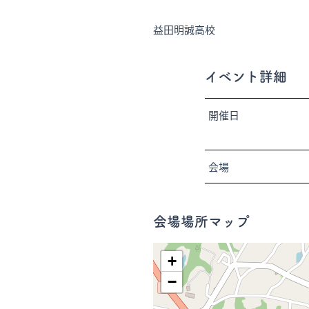
益田明誠高校
イベント詳細
開催日
会場
会場場所マップ
+
−