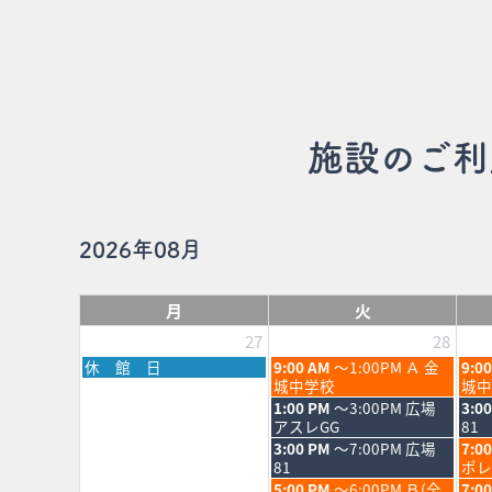
施設のご利
2026年08月
月
火
27
28
月
火
水
休 館 日
9:00 AM
～1:00PM Ａ 金
9:0
曜
曜
曜
城中学校
城中
日,
日,
日,
火
水
1:00 PM
～3:00PM 広場
3:0
7
7
7
曜
曜
アスレGG
81
月
月
月
日,
日,
火
水
3:00 PM
～7:00PM 広場
7:0
27th
28th
29th
7
7
曜
曜
81
ポレ
2026
2026
202
月
月
日,
日,
火
水
5:00 PM
～6:00PM Ｂ(全
7:0