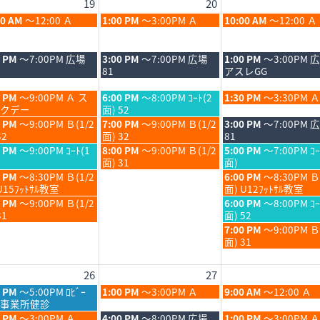
19
20
6
木
金
00 AM
～12:00 Ａ
1:00 PM
～3:00PM Ａ
10:00 AM
～12:00 Ａ
6
曜
曜
日,
日,
8
8
木
金
0 PM
～7:00PM 広場
3:00 PM
～7:00PM 広場
1:00 PM
～3:00PM 
月
月
曜
曜
81
アスレGG
20th
21st
日,
日,
6
2026
2026
8
8
木
金
0 PM
～9:00PM Ａ ス
6:00 PM
～8:00PM ｺｰﾄ(2
1:30 PM
～3:30PM Ａ
月
月
曜
曜
クデー
面) 52
20th
21st
日,
日,
木
金
0 PM
～9:00PM Ｂ(1/2
7:00 PM
～9:00PM Ｂ(1/2
3:00 PM
～7:00PM 
6
2026
2026
8
8
曜
曜
32
面) 32
81
月
月
日,
日,
木
金
0 PM
～9:00PM ｺｰﾄ(1
8:00 PM
～9:00PM Ｂ(1/2
5:00 PM
～7:00PM ｺｰ
20th
21st
8
8
曜
曜
面) 31
面)
6
2026
2026
月
月
日,
日,
金
0 PM
～8:30PM Ｂ(1/2
6:00 PM
～8:30PM Ｂ
20th
21st
8
8
曜
U15ﾌｯﾄｻﾙ教室
面) U12ﾌｯﾄｻﾙ教室
6
2026
2026
月
月
日,
金
0 PM
～9:00PM Ｂ(1/2
6:00 PM
～8:00PM ｺｰ
20th
21st
8
曜
31
面) 52
6
2026
2026
月
日,
金
7:00 PM
～9:00PM 
21st
8
曜
面) 31
6
2026
月
日,
21st
8
26
27
6
2026
月
21st
木
金
0 PM
～5:00PM ﾛﾋﾞｰ
1:00 PM
～3:00PM Ａ
9:00 AM
～12:00 Ａ
2026
曜
曜
事業所健診
日,
日,
木
金
0 PM
～3:00PM Ａ
4:00 PM
～8:00PM 広場
1:00 PM
～3:00PM Ａ