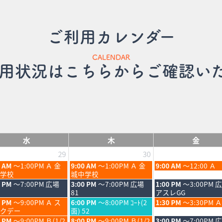
ご利用カレンダー
CALENDAR
用状況はこちらからご確認い
水
木
金
29
30
木
金
0 AM
～1:00PM Ａ 金
9:00 AM
～1:00PM Ａ 金
9:00 AM
～12:00 Ａ
曜
曜
学校
城中学校
日,
日,
木
金
0 PM
～7:00PM 広場
3:00 PM
～7:00PM 広場
1:00 PM
～3:00PM 
7
7
曜
曜
81
アスレGG
月
月
日,
日,
木
金
0 PM
～9:00PM Ａ ス
6:00 PM
～8:00PM ｺｰﾄ(2
1:30 PM
～3:30PM Ａ
30th
31st
7
7
曜
曜
クデー
面) 52
6
2026
2026
月
月
日,
日,
木
金
0 PM
～9:00PM Ｂ(1/2
8:00 PM
～9:00PM Ｂ(1/2
3:00 PM
～7:00PM 