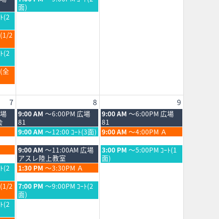
1st
2nd
8
曜
面)
2026
2026
月
日,
ﾄ(2
1st
8
2026
月
(1/2
1st
2026
ﾄ(2
Ｂ(全
7
8
9
土
日
広場
9:00 AM
～6:00PM 広場
9:00 AM
～6:00PM 広場
曜
曜
会
81
81
日,
日,
土
日
9:00 AM
～12:00 ｺｰﾄ(3面)
9:00 AM
～4:00PM Ａ
8
8
曜
曜
月
月
日,
日,
土
日
9:00 AM
～11:00AM 広場
3:00 PM
～5:00PM ｺｰﾄ(1
8th
9th
8
8
曜
曜
アスレ陸上教室
面)
2026
2026
月
月
日,
日,
土
ﾄ(2
1:30 PM
～3:30PM Ａ
8th
9th
8
8
曜
2026
2026
月
月
日,
土
(1/2
7:00 PM
～9:00PM ｺｰﾄ(2
8th
9th
8
曜
面)
2026
2026
月
日,
ﾄ(2
8th
8
2026
月