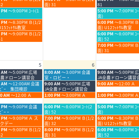
30th
31st
7
7
曜
曜
32
面) 31
81
6
2026
2026
月
月
日,
日,
金
0 PM
～9:00PM ｺｰﾄ(1
5:00 PM
～7:00PM ｺｰ
30th
31st
7
7
曜
面)
6
2026
2026
月
月
日,
金
0 PM
～8:30PM Ｂ(1/2
6:00 PM
～8:30PM Ｂ
30th
31st
7
曜
U15ﾌｯﾄｻﾙ教室
面) U12ﾌｯﾄｻﾙ教室
6
2026
2026
月
日,
金
0 PM
～9:00PM Ｂ(1/2
6:00 PM
～8:00PM ｺｰ
31st
7
曜
31
面) 52
6
2026
月
日,
金
7:00 PM
～9:00PM 
31st
7
曜
面) 31
6
2026
月
日,
31st
7
5
6
6
2026
月
31st
木
金
0 AM
～5:00PM 広場
8:00 AM
～3:00PM 会議
9:00 AM
～5:00PM 
2026
曜
曜
全農ドローン講習会
室・ロビー・
JA全農ドローン講習
日,
日,
木
金
5 AM
～12:00AM 会議
9:00 AM
～5:00PM 広場
9:00 AM
～12:00 Ａ
8
8
曜
曜
ﾛﾋﾞｰ 集団検診
JA全農ドローン講習会
月
月
日,
日,
木
金
00 AM
～12:00 Ａ
1:00 PM
～3:00PM Ａ
1:00 PM
～3:00PM Ａ
6th
7th
8
8
曜
曜
6
2026
2026
月
月
日,
日,
木
金
0 PM
～9:00PM 会議
6:00 PM
～8:00PM ｺｰﾄ(2
5:00 PM
～7:00PM ｺｰ
6th
7th
8
8
曜
曜
ﾋﾞｰ・
面) 52
面)
6
2026
2026
月
月
日,
日,
木
金
0 PM
～9:00PM Ａ ス
7:00 PM
～9:00PM Ｂ(1/2
6:00 PM
～8:30PM Ｂ
6th
7th
8
8
曜
曜
クデー
面) 32
面) U12ﾌｯﾄｻﾙ教室
6
2026
2026
月
月
日,
日,
木
金
0 PM
～9:00PM Ｂ(1/2
8:00 PM
～9:00PM Ｂ(1/2
6:00 PM
～8:00PM ｺｰ
6th
7th
8
8
曜
曜
32
面) 31
面) 52
6
2026
2026
月
月