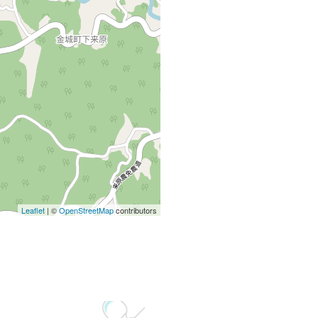
Leaflet
| ©
OpenStreetMap
contributors