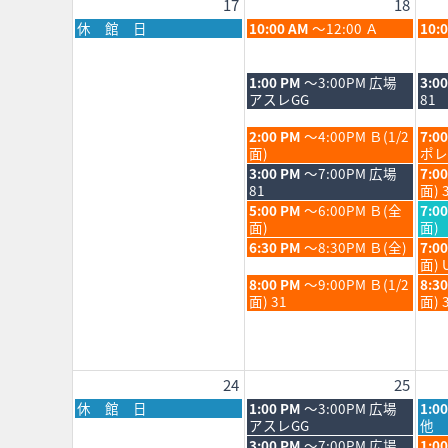
17
18
202
月
12th
月
火
水
休 館 日
10:00 AM
～12:00 Ａ
10:
202
曜
曜
曜
日,
日,
日,
8
8
8
火
水
1:00 PM
～3:00PM 広場
3:0
月
月
月
曜
曜
アスレGG
81
17th
18th
19th
日,
日,
2026
2026
202
8
8
火
水
2:00 PM
～4:00PM Ｂ(1/2
7:0
月
月
曜
曜
面)
ポレ
18th
19th
日,
日,
火
水
3:00 PM
～7:00PM 広場
7:0
2026
202
8
8
曜
曜
81
面) 
月
月
日,
日,
火
水
5:00 PM
～6:00PM Ｂ(全
7:0
18th
19th
8
8
曜
曜
面)
面)
2026
202
月
月
日,
日,
火
水
6:30 PM
～8:30PM Ｂ(全)
7:0
18th
19th
8
8
曜
曜
面) 
2026
202
月
月
日,
日,
火
水
8:00 PM
～9:00PM Ｂ(1/2
8:3
18th
19th
8
8
曜
曜
面) 31
面) 
2026
202
月
月
日,
日,
18th
19th
8
8
2026
202
月
月
18th
19th
24
25
2026
202
月
火
水
休 館 日
1:00 PM
～3:00PM 広場
1:0
曜
曜
曜
アスレGG
他 
日,
日,
日,
火
水
3:00 PM
～7:00PM 広場
1:0