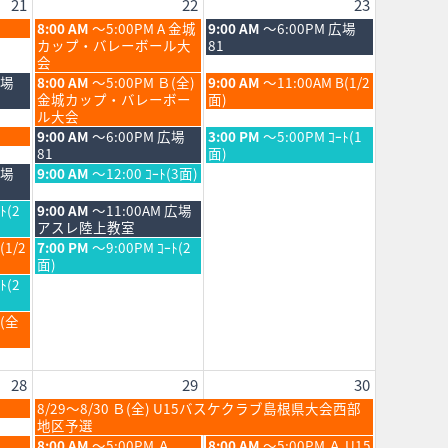
21
22
23
土
日
8:00 AM
～5:00PM A 金城
9:00 AM
～6:00PM 広場
曜
曜
カップ・バレーボール大
81
日,
日,
会
8
8
土
日
広場
8:00 AM
～5:00PM Ｂ(全)
9:00 AM
～11:00AM B(1/2
月
月
曜
曜
金城カップ・バレーボー
面)
22nd
23rd
日,
日,
ル大会
2026
2026
8
8
土
日
9:00 AM
～6:00PM 広場
3:00 PM
～5:00PM ｺｰﾄ(1
月
月
曜
曜
81
面)
22nd
23rd
日,
日,
土
広場
9:00 AM
～12:00 ｺｰﾄ(3面)
2026
2026
8
8
曜
月
月
日,
土
ﾄ(2
9:00 AM
～11:00AM 広場
22nd
23rd
8
曜
アスレ陸上教室
2026
2026
月
日,
土
(1/2
7:00 PM
～9:00PM ｺｰﾄ(2
22nd
8
曜
面)
2026
月
日,
ﾄ(2
22nd
8
2026
月
Ｂ(全
22nd
2026
28
29
30
土
8/29～8/30 Ｂ(全) U15バスケクラブ島根県大会西部
曜
地区予選
日,
土
日
8:00 AM
～5:00PM Ａ
8:00 AM
～5:00PM Ａ U15