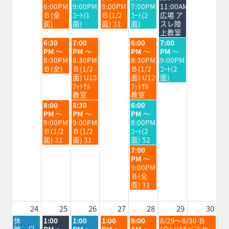
日,
日,
日,
日,
日,
6:00PM
9:00PM
9:00PM
7:00PM
11:00AM
8
8
8
8
8
Ｂ(全
ｺｰﾄ(1
Ｂ(1/2
ｺｰﾄ(2
広場 ア
月
月
月
月
月
面)
面)
面) 31
面)
スレ陸
18th
19th
20th
21st
22nd
上教室
2026
2026
2026
2026
2026
火
水
金
土
6:30
7:00
6:00
7:00
曜
曜
曜
曜
PM
～
PM
～
PM
～
PM
～
日,
日,
日,
日,
8:30PM
8:30PM
8:30PM
9:00PM
8
8
8
8
Ｂ(全)
Ｂ(1/2
Ｂ(1/2
ｺｰﾄ(2
月
月
月
月
面) U15
面) U12
面)
18th
19th
21st
22nd
ﾌｯﾄｻﾙ
ﾌｯﾄｻﾙ
2026
2026
2026
2026
教室
教室
火
水
金
8:00
8:30
6:00
曜
曜
曜
PM
～
PM
～
PM
～
日,
日,
日,
9:00PM
9:00PM
8:00PM
8
8
8
Ｂ(1/2
Ｂ(1/2
ｺｰﾄ(2
月
月
月
面) 31
面) 31
面) 52
18th
19th
21st
金
7:00
2026
2026
2026
曜
PM
～
日,
9:00PM
8
Ｂ(全
月
面) 31
21st
2026
24
25
26
27
28
29
30
月
火
水
木
金
土
休
1:00
1:00
1:00
9:00
8/29～8/30 Ｂ
曜
曜
曜
曜
曜
曜
館 日
PM
～
PM
～
PM
～
AM
～
(全) U15バスケ