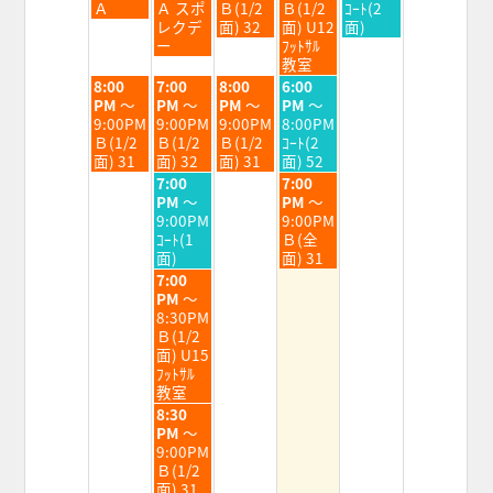
8
8
8
8
8
Ａ
Ａ スポ
Ｂ(1/2
Ｂ(1/2
ｺｰﾄ(2
月
月
月
月
月
レクデ
面) 32
面) U12
面)
4th
5th
6th
7th
8th
ー
ﾌｯﾄｻﾙ
2026
2026
2026
2026
2026
教室
火
水
木
金
8:00
7:00
8:00
6:00
曜
曜
曜
曜
PM
～
PM
～
PM
～
PM
～
日,
日,
日,
日,
9:00PM
9:00PM
9:00PM
8:00PM
8
8
8
8
Ｂ(1/2
Ｂ(1/2
Ｂ(1/2
ｺｰﾄ(2
月
月
月
月
面) 31
面) 32
面) 31
面) 52
4th
5th
6th
7th
水
金
7:00
7:00
2026
2026
2026
2026
曜
曜
PM
～
PM
～
日,
日,
9:00PM
9:00PM
8
8
ｺｰﾄ(1
Ｂ(全
月
月
面)
面) 31
5th
7th
水
7:00
2026
2026
曜
PM
～
日,
8:30PM
8
Ｂ(1/2
月
面) U15
5th
ﾌｯﾄｻﾙ
2026
教室
水
8:30
曜
PM
～
日,
9:00PM
8
Ｂ(1/2
月
面) 31