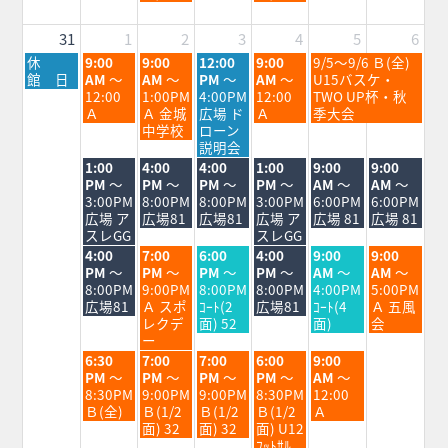
26th
28th
2026
2026
31
1
2
3
4
5
6
月
火
水
木
金
土
休
9:00
9:00
12:00
9:00
9/5～9/6 Ｂ(全)
曜
曜
曜
曜
曜
曜
館 日
AM
～
AM
～
PM
～
AM
～
U15バスケ・
日,
日,
日,
日,
日,
日,
12:00
1:00PM
4:00PM
12:00
TWO UP杯・秋
8
9
9
9
9
9
Ａ
Ａ 金城
広場 ド
Ａ
季大会
月
月
月
月
月
月
中学校
ローン
31st
1st
2nd
3rd
4th
5th
説明会
2026
2026
2026
2026
2026
2026
火
水
木
金
土
日
1:00
4:00
4:00
1:00
9:00
9:00
曜
曜
曜
曜
曜
曜
PM
～
PM
～
PM
～
PM
～
AM
～
AM
～
日,
日,
日,
日,
日,
日,
3:00PM
8:00PM
8:00PM
3:00PM
6:00PM
6:00PM
9
9
9
9
9
9
広場 ア
広場81
広場81
広場 ア
広場 81
広場 81
月
月
月
月
月
月
スレGG
スレGG
1st
2nd
3rd
4th
5th
6th
火
水
木
金
土
日
4:00
7:00
6:00
4:00
9:00
9:00
2026
2026
2026
2026
2026
2026
曜
曜
曜
曜
曜
曜
PM
～
PM
～
PM
～
PM
～
AM
～
AM
～
日,
日,
日,
日,
日,
日,
8:00PM
9:00PM
8:00PM
8:00PM
4:00PM
5:00PM
9
9
9
9
9
9
広場81
Ａ スポ
ｺｰﾄ(2
広場81
ｺｰﾄ(4
Ａ 五風
月
月
月
月
月
月
レクデ
面) 52
面)
会
1st
2nd
3rd
4th
5th
6th
ー
2026
2026
2026
2026
2026
2026
火
水
木
金
土
6:30
7:00
7:00
6:00
9:00
曜
曜
曜
曜
曜
PM
～
PM
～
PM
～
PM
～
AM
～
日,
日,
日,
日,
日,
8:30PM
9:00PM
9:00PM
8:30PM
12:00
9
9
9
9
9
Ｂ(全)
Ｂ(1/2
Ｂ(1/2
Ｂ(1/2
Ａ
月
月
月
月
月
面) 32
面) 32
面) U12
1st
2nd
3rd
4th
5th
ﾌｯﾄｻﾙ