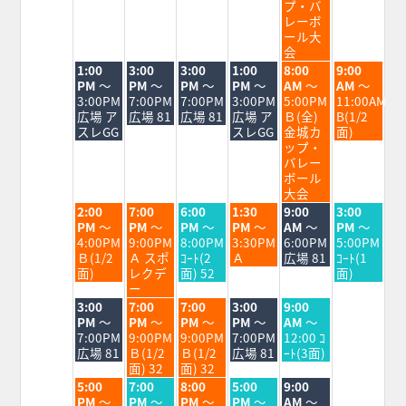
17th
18th
19th
20th
21st
22nd
23rd
プ・バ
2026
2026
2026
2026
2026
2026
2026
レーボ
ール大
会
火
水
木
金
土
日
1:00
3:00
3:00
1:00
8:00
9:00
曜
曜
曜
曜
曜
曜
PM
～
PM
～
PM
～
PM
～
AM
～
AM
～
日,
日,
日,
日,
日,
日,
3:00PM
7:00PM
7:00PM
3:00PM
5:00PM
11:00AM
8
8
8
8
8
8
広場 ア
広場 81
広場 81
広場 ア
Ｂ(全)
B(1/2
月
月
月
月
月
月
スレGG
スレGG
金城カ
面)
18th
19th
20th
21st
22nd
23rd
ップ・
2026
2026
2026
2026
2026
2026
バレー
ボール
大会
火
水
木
金
土
日
2:00
7:00
6:00
1:30
9:00
3:00
曜
曜
曜
曜
曜
曜
PM
～
PM
～
PM
～
PM
～
AM
～
PM
～
日,
日,
日,
日,
日,
日,
4:00PM
9:00PM
8:00PM
3:30PM
6:00PM
5:00PM
8
8
8
8
8
8
Ｂ(1/2
Ａ スポ
ｺｰﾄ(2
Ａ
広場 81
ｺｰﾄ(1
月
月
月
月
月
月
面)
レクデ
面) 52
面)
18th
19th
20th
21st
22nd
23rd
ー
2026
2026
2026
2026
2026
2026
火
水
木
金
土
3:00
7:00
7:00
3:00
9:00
曜
曜
曜
曜
曜
PM
～
PM
～
PM
～
PM
～
AM
～
日,
日,
日,
日,
日,
7:00PM
9:00PM
9:00PM
7:00PM
12:00 ｺ
8
8
8
8
8
広場 81
Ｂ(1/2
Ｂ(1/2
広場 81
ｰﾄ(3面)
月
月
月
月
月
面) 32
面) 32
18th
19th
20th
21st
22nd
火
水
木
金
土
5:00
7:00
8:00
5:00
9:00
2026
2026
2026
2026
2026
曜
曜
曜
曜
曜
PM
～
PM
～
PM
～
PM
～
AM
～