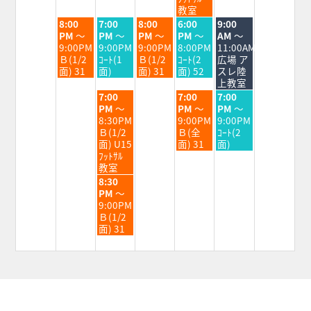
2026
2026
2026
2026
2026
教室
火
水
木
金
土
8:00
7:00
8:00
6:00
9:00
曜
曜
曜
曜
曜
PM
～
PM
～
PM
～
PM
～
AM
～
日,
日,
日,
日,
日,
9:00PM
9:00PM
9:00PM
8:00PM
11:00AM
9
9
9
9
9
Ｂ(1/2
ｺｰﾄ(1
Ｂ(1/2
ｺｰﾄ(2
広場 ア
月
月
月
月
月
面) 31
面)
面) 31
面) 52
スレ陸
1st
2nd
3rd
4th
5th
上教室
2026
2026
2026
2026
2026
水
金
土
7:00
7:00
7:00
曜
曜
曜
PM
～
PM
～
PM
～
日,
日,
日,
8:30PM
9:00PM
9:00PM
9
9
9
Ｂ(1/2
Ｂ(全
ｺｰﾄ(2
月
月
月
面) U15
面) 31
面)
2nd
4th
5th
ﾌｯﾄｻﾙ
2026
2026
2026
教室
水
8:30
曜
PM
～
日,
9:00PM
9
Ｂ(1/2
月
面) 31
2nd
2026