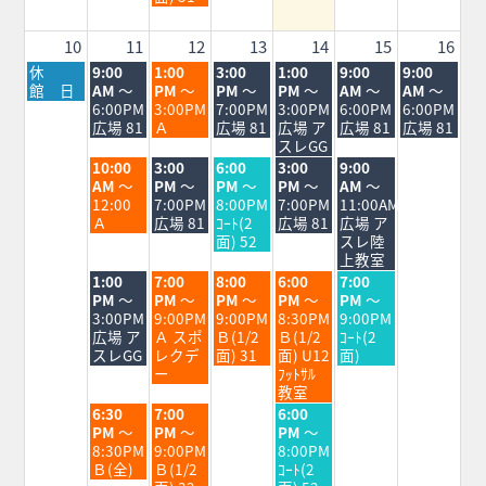
5th
2026
10
11
12
13
14
15
16
月
火
水
木
金
土
日
休
9:00
1:00
3:00
1:00
9:00
9:00
曜
曜
曜
曜
曜
曜
曜
館 日
AM
～
PM
～
PM
～
PM
～
AM
～
AM
～
日,
日,
日,
日,
日,
日,
日,
6:00PM
3:00PM
7:00PM
3:00PM
6:00PM
6:00PM
8
8
8
8
8
8
8
広場 81
Ａ
広場 81
広場 ア
広場 81
広場 81
月
月
月
月
月
月
月
スレGG
10th
11th
12th
13th
14th
15th
16th
火
水
木
金
土
10:00
3:00
6:00
3:00
9:00
2026
2026
2026
2026
2026
2026
2026
曜
曜
曜
曜
曜
AM
～
PM
～
PM
～
PM
～
AM
～
日,
日,
日,
日,
日,
12:00
7:00PM
8:00PM
7:00PM
11:00AM
8
8
8
8
8
Ａ
広場 81
ｺｰﾄ(2
広場 81
広場 ア
月
月
月
月
月
面) 52
スレ陸
11th
12th
13th
14th
15th
上教室
2026
2026
2026
2026
2026
火
水
木
金
土
1:00
7:00
8:00
6:00
7:00
曜
曜
曜
曜
曜
PM
～
PM
～
PM
～
PM
～
PM
～
日,
日,
日,
日,
日,
3:00PM
9:00PM
9:00PM
8:30PM
9:00PM
8
8
8
8
8
広場 ア
Ａ スポ
Ｂ(1/2
Ｂ(1/2
ｺｰﾄ(2
月
月
月
月
月
スレGG
レクデ
面) 31
面) U12
面)
11th
12th
13th
14th
15th
ー
ﾌｯﾄｻﾙ
2026
2026
2026
2026
2026
教室
火
水
金
6:30
7:00
6:00
曜
曜
曜
PM
～
PM
～
PM
～
日,
日,
日,
8:30PM
9:00PM
8:00PM
8
8
8
Ｂ(全)
Ｂ(1/2
ｺｰﾄ(2
月
月
月