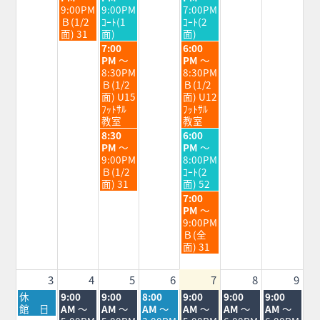
日,
日,
日,
9:00PM
9:00PM
7:00PM
7
7
7
Ｂ(1/2
ｺｰﾄ(1
ｺｰﾄ(2
月
月
月
面) 31
面)
面)
28th
29th
31st
水
金
7:00
6:00
2026
2026
2026
曜
曜
PM
～
PM
～
日,
日,
8:30PM
8:30PM
7
7
Ｂ(1/2
Ｂ(1/2
月
月
面) U15
面) U12
29th
31st
ﾌｯﾄｻﾙ
ﾌｯﾄｻﾙ
2026
2026
教室
教室
水
金
8:30
6:00
曜
曜
PM
～
PM
～
日,
日,
9:00PM
8:00PM
7
7
Ｂ(1/2
ｺｰﾄ(2
月
月
面) 31
面) 52
29th
31st
金
7:00
2026
2026
曜
PM
～
日,
9:00PM
7
Ｂ(全
月
面) 31
31st
2026
3
4
5
6
7
8
9
月
火
水
木
金
土
日
休
9:00
9:00
8:00
9:00
9:00
9:00
曜
曜
曜
曜
曜
曜
曜
館 日
AM
～
AM
～
AM
～
AM
～
AM
～
AM
～
日,
日,
日,
日,
日,
日,
日,