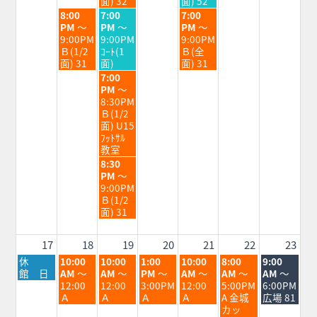
面) 32
面) 52
11th
12th
14th
火
水
金
8:00
7:00
7:00
2026
2026
2026
曜
曜
曜
PM
～
PM
～
PM
～
日,
日,
日,
9:00PM
9:00PM
9:00PM
8
8
8
Ｂ(1/2
ｺｰﾄ(1
Ｂ(全
月
月
月
面) 31
面)
面) 31
11th
12th
14th
水
7:00
2026
2026
2026
曜
PM
～
日,
8:30PM
8
Ｂ(1/2
月
面) U15
12th
ﾌｯﾄｻﾙ
2026
教室
水
8:30
曜
PM
～
日,
9:00PM
8
Ｂ(1/2
月
面) 31
12th
2026
17
18
19
20
21
22
23
月
火
水
木
金
土
日
休
10:00
10:00
1:00
10:00
8:00
9:00
曜
曜
曜
曜
曜
曜
曜
館 日
AM
～
AM
～
PM
～
AM
～
AM
～
AM
～
日,
日,
日,
日,
日,
日,
日,
12:00
12:00
3:00PM
12:00
5:00PM
6:00PM
8
8
8
8
8
8
8
Ａ
Ａ
Ａ
Ａ
A 金城
広場 81
月
月
月
月
月
月
月
カッ