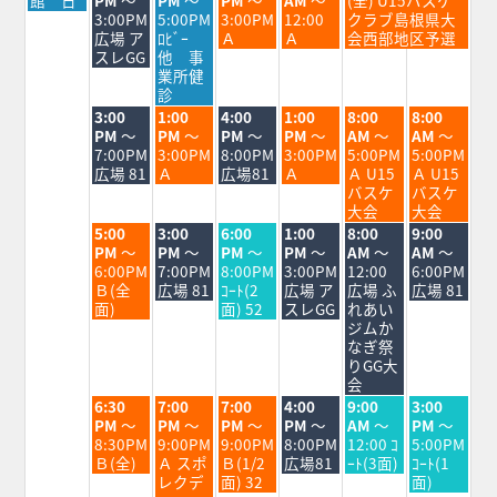
日,
日,
日,
日,
日,
日,
3:00PM
5:00PM
3:00PM
12:00
クラブ島根県大
8
8
8
8
8
8
広場 ア
ﾛﾋﾞｰ
Ａ
Ａ
会西部地区予選
月
月
月
月
月
月
スレGG
他 事
24th
25th
26th
27th
28th
29th
業所健
2026
2026
2026
2026
2026
2026
診
火
水
木
金
土
日
3:00
1:00
4:00
1:00
8:00
8:00
曜
曜
曜
曜
曜
曜
PM
～
PM
～
PM
～
PM
～
AM
～
AM
～
日,
日,
日,
日,
日,
日,
7:00PM
3:00PM
8:00PM
3:00PM
5:00PM
5:00PM
8
8
8
8
8
8
広場 81
Ａ
広場81
Ａ
Ａ U15
Ａ U15
月
月
月
月
月
月
バスケ
バスケ
25th
26th
27th
28th
29th
30th
大会
大会
2026
2026
2026
2026
2026
2026
火
水
木
金
土
日
5:00
3:00
6:00
1:00
8:00
9:00
曜
曜
曜
曜
曜
曜
PM
～
PM
～
PM
～
PM
～
AM
～
AM
～
日,
日,
日,
日,
日,
日,
6:00PM
7:00PM
8:00PM
3:00PM
12:00
6:00PM
8
8
8
8
8
8
Ｂ(全
広場 81
ｺｰﾄ(2
広場 ア
広場 ふ
広場 81
月
月
月
月
月
月
面)
面) 52
スレGG
れあい
25th
26th
27th
28th
29th
30th
ジムか
2026
2026
2026
2026
2026
2026
なぎ祭
りGG大
会
火
水
木
金
土
日
6:30
7:00
7:00
4:00
9:00
3:00
曜
曜
曜
曜
曜
曜
PM
～
PM
～
PM
～
PM
～
AM
～
PM
～
日,
日,
日,
日,
日,
日,
8:30PM
9:00PM
9:00PM
8:00PM
12:00 ｺ
5:00PM
8
8
8
8
8
8
Ｂ(全)
Ａ スポ
Ｂ(1/2
広場81
ｰﾄ(3面)
ｺｰﾄ(1
月
月
月
月
月
月
レクデ
面) 32
面)