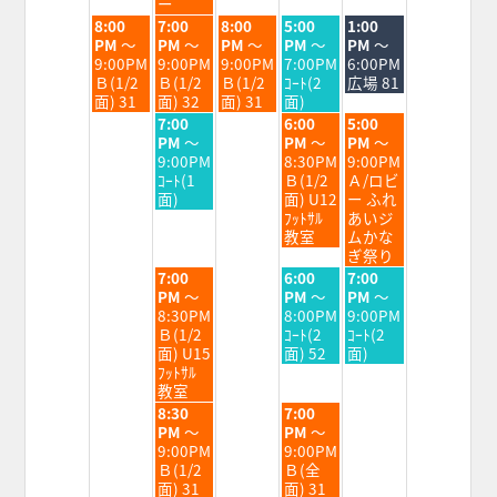
25th
26th
27th
28th
29th
30th
ー
2026
2026
2026
2026
2026
2026
火
水
木
金
土
8:00
7:00
8:00
5:00
1:00
曜
曜
曜
曜
曜
PM
～
PM
～
PM
～
PM
～
PM
～
日,
日,
日,
日,
日,
9:00PM
9:00PM
9:00PM
7:00PM
6:00PM
8
8
8
8
8
Ｂ(1/2
Ｂ(1/2
Ｂ(1/2
ｺｰﾄ(2
広場 81
月
月
月
月
月
面) 31
面) 32
面) 31
面)
25th
26th
27th
28th
29th
水
金
土
7:00
6:00
5:00
2026
2026
2026
2026
2026
曜
曜
曜
PM
～
PM
～
PM
～
日,
日,
日,
9:00PM
8:30PM
9:00PM
8
8
8
ｺｰﾄ(1
Ｂ(1/2
Ａ/ロビ
月
月
月
面)
面) U12
ー ふれ
26th
28th
29th
ﾌｯﾄｻﾙ
あいジ
2026
2026
2026
教室
ムかな
ぎ祭り
水
金
土
7:00
6:00
7:00
曜
曜
曜
PM
～
PM
～
PM
～
日,
日,
日,
8:30PM
8:00PM
9:00PM
8
8
8
Ｂ(1/2
ｺｰﾄ(2
ｺｰﾄ(2
月
月
月
面) U15
面) 52
面)
26th
28th
29th
ﾌｯﾄｻﾙ
2026
2026
2026
教室
水
金
8:30
7:00
曜
曜
PM
～
PM
～
日,
日,
9:00PM
9:00PM
8
8
Ｂ(1/2
Ｂ(全
月
月
面) 31
面) 31