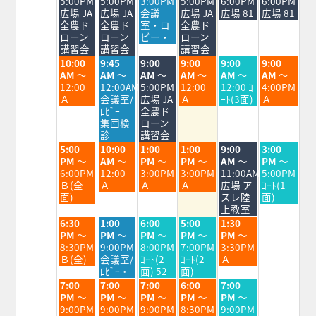
5:00PM
5:00PM
3:00PM
5:00PM
6:00PM
6:00PM
8
8
8
8
8
8
8
広場 JA
広場 JA
会議
広場 JA
広場 81
広場 81
月
月
月
月
月
月
月
全農ド
全農ド
室・ロ
全農ド
3rd
4th
5th
6th
7th
8th
9th
ローン
ローン
ビー・
ローン
2026
2026
2026
2026
2026
2026
2026
講習会
講習会
講習会
火
水
木
金
土
日
10:00
9:45
9:00
9:00
9:00
9:00
曜
曜
曜
曜
曜
曜
AM
～
AM
～
AM
～
AM
～
AM
～
AM
～
日,
日,
日,
日,
日,
日,
12:00
12:00AM
5:00PM
12:00
12:00 ｺ
4:00PM
8
8
8
8
8
8
Ａ
会議室/
広場 JA
Ａ
ｰﾄ(3面)
Ａ
月
月
月
月
月
月
ﾛﾋﾞｰ
全農ド
4th
5th
6th
7th
8th
9th
集団検
ローン
2026
2026
2026
2026
2026
2026
診
講習会
火
水
木
金
土
日
5:00
10:00
1:00
1:00
9:00
3:00
曜
曜
曜
曜
曜
曜
PM
～
AM
～
PM
～
PM
～
AM
～
PM
～
日,
日,
日,
日,
日,
日,
6:00PM
12:00
3:00PM
3:00PM
11:00AM
5:00PM
8
8
8
8
8
8
Ｂ(全
Ａ
Ａ
Ａ
広場 ア
ｺｰﾄ(1
月
月
月
月
月
月
面)
スレ陸
面)
4th
5th
6th
7th
8th
9th
上教室
2026
2026
2026
2026
2026
2026
火
水
木
金
土
6:30
1:00
6:00
5:00
1:30
曜
曜
曜
曜
曜
PM
～
PM
～
PM
～
PM
～
PM
～
日,
日,
日,
日,
日,
8:30PM
9:00PM
8:00PM
7:00PM
3:30PM
8
8
8
8
8
Ｂ(全)
会議室/
ｺｰﾄ(2
ｺｰﾄ(2
Ａ
月
月
月
月
月
ﾛﾋﾞｰ・
面) 52
面)
4th
5th
6th
7th
8th
火
水
木
金
土
7:00
7:00
7:00
6:00
7:00
2026
2026
2026
2026
2026
曜
曜
曜
曜
曜
PM
～
PM
～
PM
～
PM
～
PM
～
日,
日,
日,
日,
日,
9:00PM
9:00PM
9:00PM
8:30PM
9:00PM