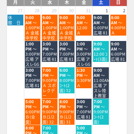
月
火
水
木
金
土
日
27
28
29
30
31
1
2
月
火
水
木
金
土
日
休
9:00
9:00
9:00
9:00
9:00
8:00
曜
曜
曜
曜
曜
曜
曜
館 日
AM
～
AM
～
AM
～
AM
～
AM
～
AM
～
日,
日,
日,
日,
日,
日,
日,
1:00PM
1:00PM
1:00PM
12:00
6:00PM
4:00PM
7
7
7
7
7
8
8
Ａ 金城
Ａ 金城
Ａ 金城
Ａ
広場 81
Ａ
月
月
月
月
月
月
月
中学校
中学校
中学校
27th
28th
29th
30th
31st
1st
2nd
火
水
木
金
土
日
1:00
3:00
3:00
1:00
9:00
9:00
2026
2026
2026
2026
2026
2026
2026
曜
曜
曜
曜
曜
曜
PM
～
PM
～
PM
～
PM
～
AM
～
AM
～
日,
日,
日,
日,
日,
日,
3:00PM
7:00PM
7:00PM
3:00PM
12:00 ｺ
6:00PM
7
7
7
7
8
8
広場 ア
広場 81
広場 81
広場 ア
ｰﾄ(3面)
広場 81
月
月
月
月
月
月
スレGG
スレGG
28th
29th
30th
31st
1st
2nd
火
水
木
金
土
3:00
7:00
6:00
1:30
9:00
2026
2026
2026
2026
2026
2026
曜
曜
曜
曜
曜
PM
～
PM
～
PM
～
PM
～
AM
～
日,
日,
日,
日,
日,
7:00PM
9:00PM
8:00PM
3:30PM
11:00AM
7
7
7
7
8
広場 81
Ａ スポ
ｺｰﾄ(2
Ａ
広場 ア
月
月
月
月
月
レクデ
面) 52
スレ陸
28th
29th
30th
31st
1st
ー
上教室
2026
2026
2026
2026
2026
火
水
木
金
土
5:00
7:00
8:00
3:00
7:00
曜
曜
曜
曜
曜
PM
～
PM
～
PM
～
PM
～
PM
～
日,
日,
日,
日,
日,
6:00PM
9:00PM
9:00PM
7:00PM
9:00PM
7
7
7
7
8
Ｂ(全
Ｂ(1/2
Ｂ(1/2
広場 81
ｺｰﾄ(2
月
月
月
月
月
面)
面) 32
面) 31
面)
28th
29th
30th
31st
1st
火
水
金
8:00
7:00
5:00
2026
2026
2026
2026
2026
曜
曜
曜
PM
～
PM
～
PM
～