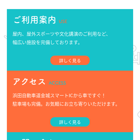
ご利用案内
USE
屋内、屋外スポーツや文化講演のご利用など、
幅広い施設を完備しております。
詳しく見る
アクセス
ACCESS
浜田自動車道金城スマートICから車ですぐ！
駐車場も完備。お気軽にお立ち寄りいただけます。
詳しく見る