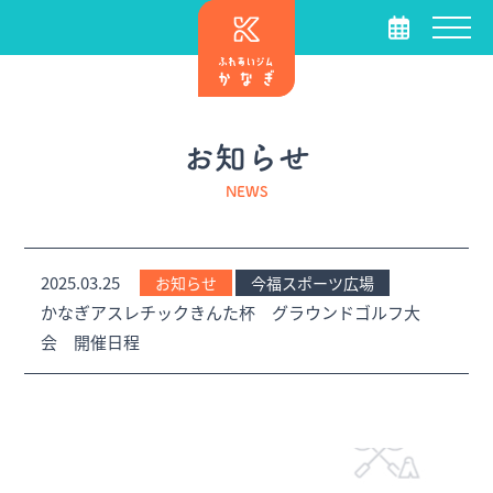
お知らせ
NEWS
2025.03.25
お知らせ
今福スポーツ広場
かなぎアスレチックきんた杯 グラウンドゴルフ大
会 開催日程