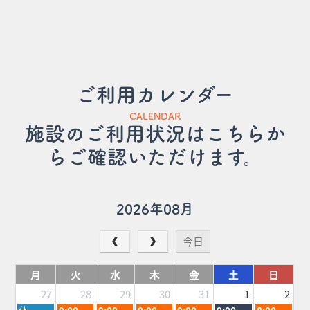
ご利用カレンダー
CALENDAR
施設のご利用状況はこちらか
らご確認いただけます。
2026年08月
今日
月
火
水
木
金
土
日
27
28
29
30
31
1
2
月
火
水
木
金
土
日
休
9:00
9:00
9:00
9:00
9:00
8:00