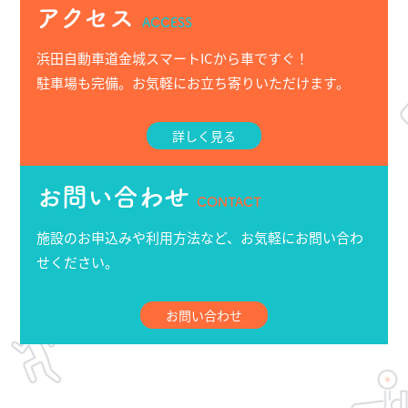
アクセス
ACCESS
浜田自動車道金城スマートICから車ですぐ！
駐車場も完備。お気軽にお立ち寄りいただけます。
詳しく見る
お問い合わせ
CONTACT
施設のお申込みや利用方法など、お気軽にお問い合わ
せください。
お問い合わせ