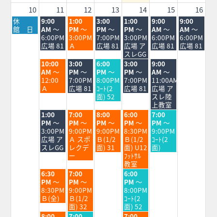
2026
10
11
12
13
14
15
16
月
火
水
木
金
土
日
休
9:00
1:00
3:00
1:00
9:00
9:00
曜
曜
曜
曜
曜
曜
曜
館 日
AM
～
PM
～
PM
～
PM
～
AM
～
AM
～
日,
日,
日,
日,
日,
日,
日,
6:00PM
3:00PM
7:00PM
3:00PM
6:00PM
6:00PM
8
8
8
8
8
8
8
広場 81
Ａ
広場 81
広場 ア
広場 81
広場 81
月
月
月
月
月
月
月
スレGG
10th
11th
12th
13th
14th
15th
16th
火
水
木
金
土
10:00
3:00
6:00
3:00
9:00
2026
2026
2026
2026
2026
2026
2026
曜
曜
曜
曜
曜
AM
～
PM
～
PM
～
PM
～
AM
～
日,
日,
日,
日,
日,
12:00
7:00PM
8:00PM
7:00PM
11:00AM
8
8
8
8
8
Ａ
広場 81
ｺｰﾄ(2
広場 81
広場 ア
月
月
月
月
月
面) 52
スレ陸
11th
12th
13th
14th
15th
上教室
2026
2026
2026
2026
2026
火
水
木
金
土
1:00
7:00
8:00
6:00
7:00
曜
曜
曜
曜
曜
PM
～
PM
～
PM
～
PM
～
PM
～
日,
日,
日,
日,
日,
3:00PM
9:00PM
9:00PM
8:30PM
9:00PM
8
8
8
8
8
広場 ア
Ａ スポ
Ｂ(1/2
Ｂ(1/2
ｺｰﾄ(2
月
月
月
月
月
スレGG
レクデ
面) 31
面) U12
面)
11th
12th
13th
14th
15th
ー
ﾌｯﾄｻﾙ
2026
2026
2026
2026
2026
教室
火
水
金
6:30
7:00
6:00
曜
曜
曜
PM
～
PM
～
PM
～
日,
日,
日,
8:30PM
9:00PM
8:00PM
8
8
8
Ｂ(全)
Ｂ(1/2
ｺｰﾄ(2
月
月
月
面) 32
面) 52
11th
12th
14th
火
水
金
8:00
7:00
7:00