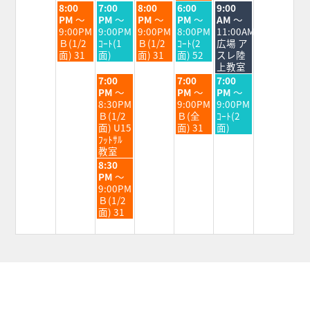
火
水
木
金
土
8:00
7:00
8:00
6:00
9:00
曜
曜
曜
曜
曜
PM
～
PM
～
PM
～
PM
～
AM
～
日,
日,
日,
日,
日,
9:00PM
9:00PM
9:00PM
8:00PM
11:00AM
9
9
9
9
9
Ｂ(1/2
ｺｰﾄ(1
Ｂ(1/2
ｺｰﾄ(2
広場 ア
月
月
月
月
月
面) 31
面)
面) 31
面) 52
スレ陸
1st
2nd
3rd
4th
5th
上教室
2026
2026
2026
2026
2026
水
金
土
7:00
7:00
7:00
曜
曜
曜
PM
～
PM
～
PM
～
日,
日,
日,
8:30PM
9:00PM
9:00PM
9
9
9
Ｂ(1/2
Ｂ(全
ｺｰﾄ(2
月
月
月
面) U15
面) 31
面)
2nd
4th
5th
ﾌｯﾄｻﾙ
2026
2026
2026
教室
水
8:30
曜
PM
～
日,
9:00PM
9
Ｂ(1/2
月
面) 31
2nd
2026