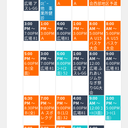
8
8
8
8
8
8
広場 ア
ﾛﾋﾞｰ
Ａ
Ａ
会西部地区予選
月
月
月
月
月
月
スレGG
他 事
24th
25th
26th
27th
28th
29th
業所健
2026
2026
2026
2026
2026
2026
診
火
水
木
金
土
日
3:00
1:00
4:00
1:00
8:00
8:00
曜
曜
曜
曜
曜
曜
PM
～
PM
～
PM
～
PM
～
AM
～
AM
～
日,
日,
日,
日,
日,
日,
7:00PM
3:00PM
8:00PM
3:00PM
5:00PM
5:00PM
8
8
8
8
8
8
広場 81
Ａ
広場81
Ａ
Ａ U15
Ａ U15
月
月
月
月
月
月
バスケ
バスケ
25th
26th
27th
28th
29th
30th
大会
大会
2026
2026
2026
2026
2026
2026
火
水
木
金
土
日
5:00
3:00
6:00
1:00
8:00
9:00
曜
曜
曜
曜
曜
曜
PM
～
PM
～
PM
～
PM
～
AM
～
AM
～
日,
日,
日,
日,
日,
日,
6:00PM
7:00PM
8:00PM
3:00PM
12:00
6:00PM
8
8
8
8
8
8
Ｂ(全
広場 81
ｺｰﾄ(2
広場 ア
広場 ふ
広場 81
月
月
月
月
月
月
面)
面) 52
スレGG
れあい
25th
26th
27th
28th
29th
30th
ジムか
2026
2026
2026
2026
2026
2026
なぎ祭
りGG大
会
火
水
木
金
土
日
6:30
7:00
7:00
4:00
9:00
3:00
曜
曜
曜
曜
曜
曜
PM
～
PM
～
PM
～
PM
～
AM
～
PM
～
日,
日,
日,
日,
日,
日,
8:30PM
9:00PM
9:00PM
8:00PM
12:00 ｺ
5:00PM
8
8
8
8
8
8
Ｂ(全)
Ａ スポ
Ｂ(1/2
広場81
ｰﾄ(3面)
ｺｰﾄ(1
月
月
月
月
月
月
レクデ
面) 32
面)
25th
26th
27th
28th
29th
30th
ー
2026
2026
2026
2026
2026
2026
火
水
木
金
土
8:00
7:00
8:00
5:00
1:00