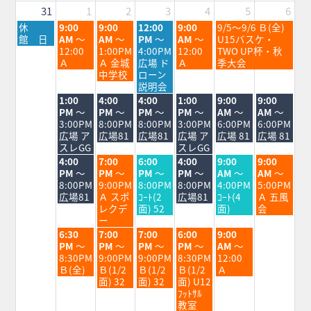
2026
2026
31
1
2
3
4
5
6
月
火
水
木
金
土
休
9:00
9:00
12:00
9:00
9/5～9/6 Ｂ(全)
曜
曜
曜
曜
曜
曜
館 日
AM
～
AM
～
PM
～
AM
～
U15バスケ・
日,
日,
日,
日,
日,
日,
12:00
1:00PM
4:00PM
12:00
TWO UP杯・秋
8
9
9
9
9
9
Ａ
Ａ 金城
広場 ド
Ａ
季大会
月
月
月
月
月
月
中学校
ローン
31st
1st
2nd
3rd
4th
5th
説明会
2026
2026
2026
2026
2026
2026
火
水
木
金
土
日
1:00
4:00
4:00
1:00
9:00
9:00
曜
曜
曜
曜
曜
曜
PM
～
PM
～
PM
～
PM
～
AM
～
AM
～
日,
日,
日,
日,
日,
日,
3:00PM
8:00PM
8:00PM
3:00PM
6:00PM
6:00PM
9
9
9
9
9
9
広場 ア
広場81
広場81
広場 ア
広場 81
広場 81
月
月
月
月
月
月
スレGG
スレGG
1st
2nd
3rd
4th
5th
6th
火
水
木
金
土
日
4:00
7:00
6:00
4:00
9:00
9:00
2026
2026
2026
2026
2026
2026
曜
曜
曜
曜
曜
曜
PM
～
PM
～
PM
～
PM
～
AM
～
AM
～
日,
日,
日,
日,
日,
日,
8:00PM
9:00PM
8:00PM
8:00PM
4:00PM
5:00PM
9
9
9
9
9
9
広場81
Ａ スポ
ｺｰﾄ(2
広場81
ｺｰﾄ(4
Ａ 五風
月
月
月
月
月
月
レクデ
面) 52
面)
会
1st
2nd
3rd
4th
5th
6th
ー
2026
2026
2026
2026
2026
2026
火
水
木
金
土
6:30
7:00
7:00
6:00
9:00
曜
曜
曜
曜
曜
PM
～
PM
～
PM
～
PM
～
AM
～
日,
日,
日,
日,
日,
8:30PM
9:00PM
9:00PM
8:30PM
12:00
9
9
9
9
9
Ｂ(全)
Ｂ(1/2
Ｂ(1/2
Ｂ(1/2
Ａ
月
月
月
月
月
面) 32
面) 32
面) U12
1st
2nd
3rd
4th
5th
ﾌｯﾄｻﾙ
2026
2026
2026
2026
2026
教室