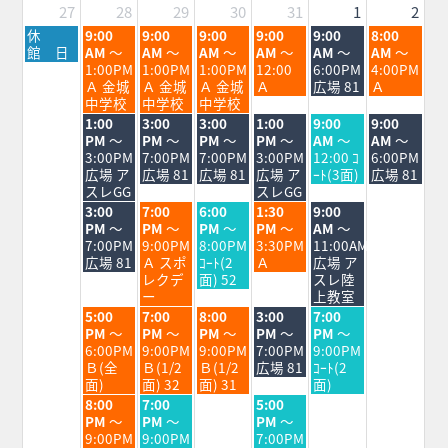
27
28
29
30
31
1
2
月
火
水
木
金
土
日
休
9:00
9:00
9:00
9:00
9:00
8:00
曜
曜
曜
曜
曜
曜
曜
館 日
AM
～
AM
～
AM
～
AM
～
AM
～
AM
～
日,
日,
日,
日,
日,
日,
日,
1:00PM
1:00PM
1:00PM
12:00
6:00PM
4:00PM
7
7
7
7
7
8
8
Ａ 金城
Ａ 金城
Ａ 金城
Ａ
広場 81
Ａ
月
月
月
月
月
月
月
中学校
中学校
中学校
27th
28th
29th
30th
31st
1st
2nd
火
水
木
金
土
日
1:00
3:00
3:00
1:00
9:00
9:00
2026
2026
2026
2026
2026
2026
2026
曜
曜
曜
曜
曜
曜
PM
～
PM
～
PM
～
PM
～
AM
～
AM
～
日,
日,
日,
日,
日,
日,
3:00PM
7:00PM
7:00PM
3:00PM
12:00 ｺ
6:00PM
7
7
7
7
8
8
広場 ア
広場 81
広場 81
広場 ア
ｰﾄ(3面)
広場 81
月
月
月
月
月
月
スレGG
スレGG
28th
29th
30th
31st
1st
2nd
火
水
木
金
土
3:00
7:00
6:00
1:30
9:00
2026
2026
2026
2026
2026
2026
曜
曜
曜
曜
曜
PM
～
PM
～
PM
～
PM
～
AM
～
日,
日,
日,
日,
日,
7:00PM
9:00PM
8:00PM
3:30PM
11:00AM
7
7
7
7
8
広場 81
Ａ スポ
ｺｰﾄ(2
Ａ
広場 ア
月
月
月
月
月
レクデ
面) 52
スレ陸
28th
29th
30th
31st
1st
ー
上教室
2026
2026
2026
2026
2026
火
水
木
金
土
5:00
7:00
8:00
3:00
7:00
曜
曜
曜
曜
曜
PM
～
PM
～
PM
～
PM
～
PM
～
日,
日,
日,
日,
日,
6:00PM
9:00PM
9:00PM
7:00PM
9:00PM
7
7
7
7
8
Ｂ(全
Ｂ(1/2
Ｂ(1/2
広場 81
ｺｰﾄ(2
月
月
月
月
月
面)
面) 32
面) 31
面)
28th
29th
30th
31st
1st
火
水
金
8:00
7:00
5:00
2026
2026
2026
2026
2026
曜
曜
曜
PM
～
PM
～
PM
～
日,
日,
日,
9:00PM
9:00PM
7:00PM