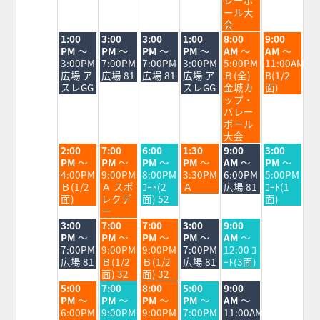
ール大
会
火
水
木
金
土
日
1:00
3:00
3:00
1:00
8:00
9:00
曜
曜
曜
曜
曜
曜
PM
～
PM
～
PM
～
PM
～
AM
～
AM
～
日,
日,
日,
日,
日,
日,
3:00PM
7:00PM
7:00PM
3:00PM
5:00PM
11:00AM
8
8
8
8
8
8
広場 ア
広場 81
広場 81
広場 ア
Ｂ(全)
B(1/2
月
月
月
月
月
月
スレGG
スレGG
金城カ
面)
18th
19th
20th
21st
22nd
23rd
ップ・
2026
2026
2026
2026
2026
2026
バレー
ボール
大会
火
水
木
金
土
日
2:00
7:00
6:00
1:30
9:00
3:00
曜
曜
曜
曜
曜
曜
PM
～
PM
～
PM
～
PM
～
AM
～
PM
～
日,
日,
日,
日,
日,
日,
4:00PM
9:00PM
8:00PM
3:30PM
6:00PM
5:00PM
8
8
8
8
8
8
Ｂ(1/2
Ａ スポ
ｺｰﾄ(2
Ａ
広場 81
ｺｰﾄ(1
月
月
月
月
月
月
面)
レクデ
面) 52
面)
18th
19th
20th
21st
22nd
23rd
ー
2026
2026
2026
2026
2026
2026
火
水
木
金
土
3:00
7:00
7:00
3:00
9:00
曜
曜
曜
曜
曜
PM
～
PM
～
PM
～
PM
～
AM
～
日,
日,
日,
日,
日,
7:00PM
9:00PM
9:00PM
7:00PM
12:00 ｺ
8
8
8
8
8
広場 81
Ｂ(1/2
Ｂ(1/2
広場 81
ｰﾄ(3面)
月
月
月
月
月
面) 32
面) 32
18th
19th
20th
21st
22nd
火
水
木
金
土
5:00
7:00
8:00
5:00
9:00
2026
2026
2026
2026
2026
曜
曜
曜
曜
曜
PM
～
PM
～
PM
～
PM
～
AM
～
日,
日,
日,
日,
日,
6:00PM
9:00PM
9:00PM
7:00PM
11:00AM