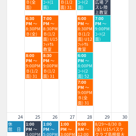
8
8
8
8
8
Ｂ(全
ｺｰﾄ(1
Ｂ(1/2
ｺｰﾄ(2
広場 ア
月
月
月
月
月
面)
面)
面) 31
面)
スレ陸
18th
19th
20th
21st
22nd
上教室
2026
2026
2026
2026
2026
火
水
金
土
6:30
7:00
6:00
7:00
曜
曜
曜
曜
PM
～
PM
～
PM
～
PM
～
日,
日,
日,
日,
8:30PM
8:30PM
8:30PM
9:00PM
8
8
8
8
Ｂ(全)
Ｂ(1/2
Ｂ(1/2
ｺｰﾄ(2
月
月
月
月
面) U15
面) U12
面)
18th
19th
21st
22nd
ﾌｯﾄｻﾙ
ﾌｯﾄｻﾙ
2026
2026
2026
2026
教室
教室
火
水
金
8:00
8:30
6:00
曜
曜
曜
PM
～
PM
～
PM
～
日,
日,
日,
9:00PM
9:00PM
8:00PM
8
8
8
Ｂ(1/2
Ｂ(1/2
ｺｰﾄ(2
月
月
月
面) 31
面) 31
面) 52
18th
19th
21st
金
7:00
2026
2026
2026
曜
PM
～
日,
9:00PM
8
Ｂ(全
月
面) 31
21st
2026
24
25
26
27
28
29
30
月
火
水
木
金
土
休
1:00
1:00
1:00
9:00
8/29～8/30 Ｂ
曜
曜
曜
曜
曜
曜
館 日
PM
～
PM
～
PM
～
AM
～
(全) U15バスケ
日,
日,
日,
日,
日,
日,
3:00PM
5:00PM
3:00PM
12:00
クラブ島根県大