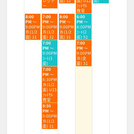
レクデ
面) 32
面) U12
面)
4th
5th
6th
7th
8th
ー
ﾌｯﾄｻﾙ
2026
2026
2026
2026
2026
教室
火
水
木
金
8:00
7:00
8:00
6:00
曜
曜
曜
曜
PM
～
PM
～
PM
～
PM
～
日,
日,
日,
日,
9:00PM
9:00PM
9:00PM
8:00PM
8
8
8
8
Ｂ(1/2
Ｂ(1/2
Ｂ(1/2
ｺｰﾄ(2
月
月
月
月
面) 31
面) 32
面) 31
面) 52
4th
5th
6th
7th
水
金
7:00
7:00
2026
2026
2026
2026
曜
曜
PM
～
PM
～
日,
日,
9:00PM
9:00PM
8
8
ｺｰﾄ(1
Ｂ(全
月
月
面)
面) 31
5th
7th
水
7:00
2026
2026
曜
PM
～
日,
8:30PM
8
Ｂ(1/2
月
面) U15
5th
ﾌｯﾄｻﾙ
2026
教室
水
8:30
曜
PM
～
日,
9:00PM
8
Ｂ(1/2
月
面) 31
5th