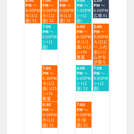
曜
曜
曜
曜
曜
PM
～
PM
～
PM
～
PM
～
PM
～
日,
日,
日,
日,
日,
9:00PM
9:00PM
9:00PM
7:00PM
6:00PM
8
8
8
8
8
Ｂ(1/2
Ｂ(1/2
Ｂ(1/2
ｺｰﾄ(2
広場 81
月
月
月
月
月
面) 31
面) 32
面) 31
面)
25th
26th
27th
28th
29th
水
金
土
7:00
6:00
5:00
2026
2026
2026
2026
2026
曜
曜
曜
PM
～
PM
～
PM
～
日,
日,
日,
9:00PM
8:30PM
9:00PM
8
8
8
ｺｰﾄ(1
Ｂ(1/2
Ａ/ロビ
月
月
月
面)
面) U12
ー ふれ
26th
28th
29th
ﾌｯﾄｻﾙ
あいジ
2026
2026
2026
教室
ムかな
ぎ祭り
水
金
土
7:00
6:00
7:00
曜
曜
曜
PM
～
PM
～
PM
～
日,
日,
日,
8:30PM
8:00PM
9:00PM
8
8
8
Ｂ(1/2
ｺｰﾄ(2
ｺｰﾄ(2
月
月
月
面) U15
面) 52
面)
26th
28th
29th
ﾌｯﾄｻﾙ
2026
2026
2026
教室
水
金
8:30
7:00
曜
曜
PM
～
PM
～
日,
日,
9:00PM
9:00PM
8
8
Ｂ(1/2
Ｂ(全
月
月
面) 31
面) 31
26th
28th