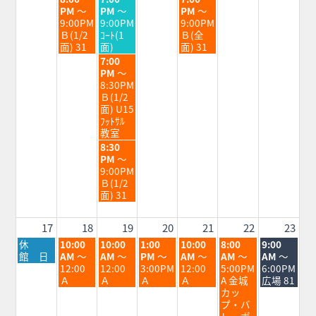
2026
2026
2026
曜
曜
曜
PM
～
PM
～
PM
～
日,
日,
日,
9:00PM
9:00PM
9:00PM
8
8
8
Ｂ(1/2
ｺｰﾄ(1
Ｂ(全
月
月
月
面) 31
面)
面) 31
11th
12th
14th
水
7:00
2026
2026
2026
曜
PM
～
日,
8:30PM
8
Ｂ(1/2
月
面) U15
12th
ﾌｯﾄｻﾙ
2026
教室
水
8:30
曜
PM
～
日,
9:00PM
8
Ｂ(1/2
月
面) 31
12th
2026
17
18
19
20
21
22
23
月
火
水
木
金
土
日
休
10:00
10:00
1:00
10:00
8:00
9:00
曜
曜
曜
曜
曜
曜
曜
館 日
AM
～
AM
～
PM
～
AM
～
AM
～
AM
～
日,
日,
日,
日,
日,
日,
日,
12:00
12:00
3:00PM
12:00
5:00PM
6:00PM
8
8
8
8
8
8
8
Ａ
Ａ
Ａ
Ａ
A 金城
広場 81
月
月
月
月
月
月
月
カッ
17th
18th
19th
20th
21st
22nd
23rd
プ・バ
2026
2026
2026
2026
2026
2026
2026
レーボ