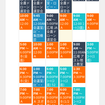
月
月
月
月
月
月
月
全農ド
全農ド
室・ロ
全農ド
3rd
4th
5th
6th
7th
8th
9th
ローン
ローン
ビー・
ローン
2026
2026
2026
2026
2026
2026
2026
講習会
講習会
講習会
火
水
木
金
土
日
10:00
9:45
9:00
9:00
9:00
9:00
曜
曜
曜
曜
曜
曜
AM
～
AM
～
AM
～
AM
～
AM
～
AM
～
日,
日,
日,
日,
日,
日,
12:00
12:00AM
5:00PM
12:00
12:00 ｺ
4:00PM
8
8
8
8
8
8
Ａ
会議室/
広場 JA
Ａ
ｰﾄ(3面)
Ａ
月
月
月
月
月
月
ﾛﾋﾞｰ
全農ド
4th
5th
6th
7th
8th
9th
集団検
ローン
2026
2026
2026
2026
2026
2026
診
講習会
火
水
木
金
土
日
5:00
10:00
1:00
1:00
9:00
3:00
曜
曜
曜
曜
曜
曜
PM
～
AM
～
PM
～
PM
～
AM
～
PM
～
日,
日,
日,
日,
日,
日,
6:00PM
12:00
3:00PM
3:00PM
11:00AM
5:00PM
8
8
8
8
8
8
Ｂ(全
Ａ
Ａ
Ａ
広場 ア
ｺｰﾄ(1
月
月
月
月
月
月
面)
スレ陸
面)
4th
5th
6th
7th
8th
9th
上教室
2026
2026
2026
2026
2026
2026
火
水
木
金
土
6:30
1:00
6:00
5:00
1:30
曜
曜
曜
曜
曜
PM
～
PM
～
PM
～
PM
～
PM
～
日,
日,
日,
日,
日,
8:30PM
9:00PM
8:00PM
7:00PM
3:30PM
8
8
8
8
8
Ｂ(全)
会議室/
ｺｰﾄ(2
ｺｰﾄ(2
Ａ
月
月
月
月
月
ﾛﾋﾞｰ・
面) 52
面)
4th
5th
6th
7th
8th
火
水
木
金
土
7:00
7:00
7:00
6:00
7:00
2026
2026
2026
2026
2026
曜
曜
曜
曜
曜
PM
～
PM
～
PM
～
PM
～
PM
～
日,
日,
日,
日,
日,
9:00PM
9:00PM
9:00PM
8:30PM
9:00PM
8
8
8
8
8
Ａ
Ａ スポ
Ｂ(1/2
Ｂ(1/2
ｺｰﾄ(2
月
月
月
月
月