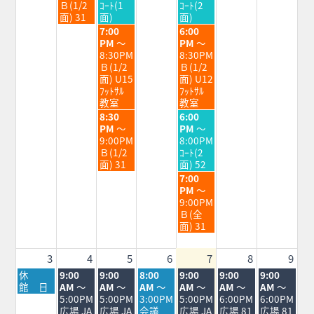
7
7
7
Ｂ(1/2
ｺｰﾄ(1
ｺｰﾄ(2
月
月
月
面) 31
面)
面)
28th
29th
31st
水
金
7:00
6:00
2026
2026
2026
曜
曜
PM
～
PM
～
日,
日,
8:30PM
8:30PM
7
7
Ｂ(1/2
Ｂ(1/2
月
月
面) U15
面) U12
29th
31st
ﾌｯﾄｻﾙ
ﾌｯﾄｻﾙ
2026
2026
教室
教室
水
金
8:30
6:00
曜
曜
PM
～
PM
～
日,
日,
9:00PM
8:00PM
7
7
Ｂ(1/2
ｺｰﾄ(2
月
月
面) 31
面) 52
29th
31st
金
7:00
2026
2026
曜
PM
～
日,
9:00PM
7
Ｂ(全
月
面) 31
31st
2026
3
4
5
6
7
8
9
月
火
水
木
金
土
日
休
9:00
9:00
8:00
9:00
9:00
9:00
曜
曜
曜
曜
曜
曜
曜
館 日
AM
～
AM
～
AM
～
AM
～
AM
～
AM
～
日,
日,
日,
日,
日,
日,
日,
5:00PM
5:00PM
3:00PM
5:00PM
6:00PM
6:00PM
8
8
8
8
8
8
8
広場 JA
広場 JA
会議
広場 JA
広場 81
広場 81