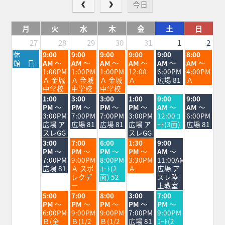
今日
月
火
水
木
金
土
日
27
28
29
30
31
1
2
月
火
水
木
金
土
日
休
9:00
9:00
9:00
9:00
9:00
8:00
曜
曜
曜
曜
曜
曜
曜
館 日
AM
～
AM
～
AM
～
AM
～
AM
～
AM
～
日,
日,
日,
日,
日,
日,
日,
1:00PM
1:00PM
1:00PM
12:00
6:00PM
4:00PM
7
7
7
7
7
8
8
Ａ 金城
Ａ 金城
Ａ 金城
Ａ
広場 81
Ａ
月
月
月
月
月
月
月
中学校
中学校
中学校
27th
28th
29th
30th
31st
1st
2nd
火
水
木
金
土
日
1:00
3:00
3:00
1:00
9:00
9:00
2026
2026
2026
2026
2026
2026
2026
曜
曜
曜
曜
曜
曜
PM
～
PM
～
PM
～
PM
～
AM
～
AM
～
日,
日,
日,
日,
日,
日,
3:00PM
7:00PM
7:00PM
3:00PM
12:00 ｺ
6:00PM
7
7
7
7
8
8
広場 ア
広場 81
広場 81
広場 ア
ｰﾄ(3面)
広場 81
月
月
月
月
月
月
スレGG
スレGG
28th
29th
30th
31st
1st
2nd
火
水
木
金
土
3:00
7:00
6:00
1:30
9:00
2026
2026
2026
2026
2026
2026
曜
曜
曜
曜
曜
PM
～
PM
～
PM
～
PM
～
AM
～
日,
日,
日,
日,
日,
7:00PM
9:00PM
8:00PM
3:30PM
11:00AM
7
7
7
7
8
広場 81
Ａ スポ
ｺｰﾄ(2
Ａ
広場 ア
月
月
月
月
月
レクデ
面) 52
スレ陸
28th
29th
30th
31st
1st
ー
上教室
2026
2026
2026
2026
2026
火
水
木
金
土
5:00
7:00
8:00
3:00
7:00
曜
曜
曜
曜
曜
PM
～
PM
～
PM
～
PM
～
PM
～
日,
日,
日,
日,
日,
6:00PM
9:00PM
9:00PM
7:00PM
9:00PM
7
7
7
7
8
Ｂ(全
Ｂ(1/2
Ｂ(1/2
広場 81
ｺｰﾄ(2