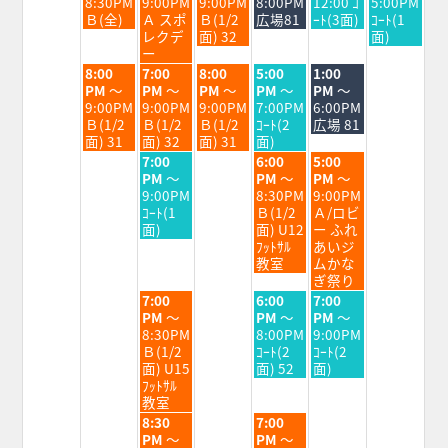
日,
日,
日,
日,
日,
日,
8:30PM
9:00PM
9:00PM
8:00PM
12:00 ｺ
5:00PM
8
8
8
8
8
8
Ｂ(全)
Ａ スポ
Ｂ(1/2
広場81
ｰﾄ(3面)
ｺｰﾄ(1
月
月
月
月
月
月
レクデ
面) 32
面)
25th
26th
27th
28th
29th
30th
ー
2026
2026
2026
2026
2026
2026
火
水
木
金
土
8:00
7:00
8:00
5:00
1:00
曜
曜
曜
曜
曜
PM
～
PM
～
PM
～
PM
～
PM
～
日,
日,
日,
日,
日,
9:00PM
9:00PM
9:00PM
7:00PM
6:00PM
8
8
8
8
8
Ｂ(1/2
Ｂ(1/2
Ｂ(1/2
ｺｰﾄ(2
広場 81
月
月
月
月
月
面) 31
面) 32
面) 31
面)
25th
26th
27th
28th
29th
水
金
土
7:00
6:00
5:00
2026
2026
2026
2026
2026
曜
曜
曜
PM
～
PM
～
PM
～
日,
日,
日,
9:00PM
8:30PM
9:00PM
8
8
8
ｺｰﾄ(1
Ｂ(1/2
Ａ/ロビ
月
月
月
面)
面) U12
ー ふれ
26th
28th
29th
ﾌｯﾄｻﾙ
あいジ
2026
2026
2026
教室
ムかな
ぎ祭り
水
金
土
7:00
6:00
7:00
曜
曜
曜
PM
～
PM
～
PM
～
日,
日,
日,
8:30PM
8:00PM
9:00PM
8
8
8
Ｂ(1/2
ｺｰﾄ(2
ｺｰﾄ(2
月
月
月
面) U15
面) 52
面)
26th
28th
29th
ﾌｯﾄｻﾙ
2026
2026
2026
教室
水
金
8:30
7:00
曜
曜
PM
～
PM
～