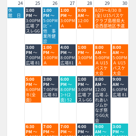
24
25
26
27
28
29
30
月
火
水
木
金
土
休
1:00
1:00
1:00
9:00
8/29～8/30 Ｂ
曜
曜
曜
曜
曜
曜
館 日
PM
～
PM
～
PM
～
AM
～
(全) U15バスケ
日,
日,
日,
日,
日,
日,
3:00PM
5:00PM
3:00PM
12:00
クラブ島根県大
8
8
8
8
8
8
広場 ア
ﾛﾋﾞｰ
Ａ
Ａ
会西部地区予選
月
月
月
月
月
月
スレGG
他 事
24th
25th
26th
27th
28th
29th
業所健
2026
2026
2026
2026
2026
2026
診
火
水
木
金
土
日
3:00
1:00
4:00
1:00
8:00
8:00
曜
曜
曜
曜
曜
曜
PM
～
PM
～
PM
～
PM
～
AM
～
AM
～
日,
日,
日,
日,
日,
日,
7:00PM
3:00PM
8:00PM
3:00PM
5:00PM
5:00PM
8
8
8
8
8
8
広場 81
Ａ
広場81
Ａ
Ａ U15
Ａ U15
月
月
月
月
月
月
バスケ
バスケ
25th
26th
27th
28th
29th
30th
大会
大会
2026
2026
2026
2026
2026
2026
火
水
木
金
土
日
5:00
3:00
6:00
1:00
8:00
9:00
曜
曜
曜
曜
曜
曜
PM
～
PM
～
PM
～
PM
～
AM
～
AM
～
日,
日,
日,
日,
日,
日,
6:00PM
7:00PM
8:00PM
3:00PM
12:00
6:00PM
8
8
8
8
8
8
Ｂ(全
広場 81
ｺｰﾄ(2
広場 ア
広場 ふ
広場 81
月
月
月
月
月
月
面)
面) 52
スレGG
れあい
25th
26th
27th
28th
29th
30th
ジムか
2026
2026
2026
2026
2026
2026
なぎ祭
りGG大
会
火
水
木
金
土
日
6:30
7:00
7:00
4:00
9:00
3:00
曜
曜
曜
曜
曜
曜
PM
～
PM
～
PM
～
PM
～
AM
～
PM
～