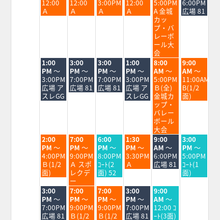
日,
日,
日,
日,
日,
日,
日,
12:00
12:00
3:00PM
12:00
5:00PM
6:00PM
8
8
8
8
8
8
8
Ａ
Ａ
Ａ
Ａ
A 金城
広場 81
月
月
月
月
月
月
月
カッ
17th
18th
19th
20th
21st
22nd
23rd
プ・バ
2026
2026
2026
2026
2026
2026
2026
レーボ
ール大
会
火
水
木
金
土
日
1:00
3:00
3:00
1:00
8:00
9:00
曜
曜
曜
曜
曜
曜
PM
～
PM
～
PM
～
PM
～
AM
～
AM
～
日,
日,
日,
日,
日,
日,
3:00PM
7:00PM
7:00PM
3:00PM
5:00PM
11:00AM
8
8
8
8
8
8
広場 ア
広場 81
広場 81
広場 ア
Ｂ(全)
B(1/2
月
月
月
月
月
月
スレGG
スレGG
金城カ
面)
18th
19th
20th
21st
22nd
23rd
ップ・
2026
2026
2026
2026
2026
2026
バレー
ボール
大会
火
水
木
金
土
日
2:00
7:00
6:00
1:30
9:00
3:00
曜
曜
曜
曜
曜
曜
PM
～
PM
～
PM
～
PM
～
AM
～
PM
～
日,
日,
日,
日,
日,
日,
4:00PM
9:00PM
8:00PM
3:30PM
6:00PM
5:00PM
8
8
8
8
8
8
Ｂ(1/2
Ａ スポ
ｺｰﾄ(2
Ａ
広場 81
ｺｰﾄ(1
月
月
月
月
月
月
面)
レクデ
面) 52
面)
18th
19th
20th
21st
22nd
23rd
ー
2026
2026
2026
2026
2026
2026
火
水
木
金
土
3:00
7:00
7:00
3:00
9:00
曜
曜
曜
曜
曜
PM
～
PM
～
PM
～
PM
～
AM
～
日,
日,
日,
日,
日,
7:00PM
9:00PM
9:00PM
7:00PM
12:00 ｺ
8
8
8
8
8
広場 81
Ｂ(1/2
Ｂ(1/2
広場 81
ｰﾄ(3面)