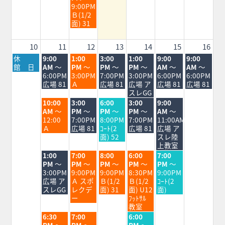
日,
9:00PM
8
Ｂ(1/2
月
面) 31
5th
2026
10
11
12
13
14
15
16
月
火
水
木
金
土
日
休
9:00
1:00
3:00
1:00
9:00
9:00
曜
曜
曜
曜
曜
曜
曜
館 日
AM
～
PM
～
PM
～
PM
～
AM
～
AM
～
日,
日,
日,
日,
日,
日,
日,
6:00PM
3:00PM
7:00PM
3:00PM
6:00PM
6:00PM
8
8
8
8
8
8
8
広場 81
Ａ
広場 81
広場 ア
広場 81
広場 81
月
月
月
月
月
月
月
スレGG
10th
11th
12th
13th
14th
15th
16th
火
水
木
金
土
10:00
3:00
6:00
3:00
9:00
2026
2026
2026
2026
2026
2026
2026
曜
曜
曜
曜
曜
AM
～
PM
～
PM
～
PM
～
AM
～
日,
日,
日,
日,
日,
12:00
7:00PM
8:00PM
7:00PM
11:00AM
8
8
8
8
8
Ａ
広場 81
ｺｰﾄ(2
広場 81
広場 ア
月
月
月
月
月
面) 52
スレ陸
11th
12th
13th
14th
15th
上教室
2026
2026
2026
2026
2026
火
水
木
金
土
1:00
7:00
8:00
6:00
7:00
曜
曜
曜
曜
曜
PM
～
PM
～
PM
～
PM
～
PM
～
日,
日,
日,
日,
日,
3:00PM
9:00PM
9:00PM
8:30PM
9:00PM
8
8
8
8
8
広場 ア
Ａ スポ
Ｂ(1/2
Ｂ(1/2
ｺｰﾄ(2
月
月
月
月
月
スレGG
レクデ
面) 31
面) U12
面)
11th
12th
13th
14th
15th
ー
ﾌｯﾄｻﾙ
2026
2026
2026
2026
2026
教室
火
水
金
6:30
7:00
6:00
曜
曜
曜
PM
～
PM
～
PM
～