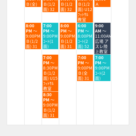
9
9
9
9
9
Ｂ(全)
Ｂ(1/2
Ｂ(1/2
Ｂ(1/2
Ａ
月
月
月
月
月
面) 32
面) 32
面) U12
1st
2nd
3rd
4th
5th
ﾌｯﾄｻﾙ
2026
2026
2026
2026
2026
教室
火
水
木
金
土
8:00
7:00
8:00
6:00
9:00
曜
曜
曜
曜
曜
PM
～
PM
～
PM
～
PM
～
AM
～
日,
日,
日,
日,
日,
9:00PM
9:00PM
9:00PM
8:00PM
11:00AM
9
9
9
9
9
Ｂ(1/2
ｺｰﾄ(1
Ｂ(1/2
ｺｰﾄ(2
広場 ア
月
月
月
月
月
面) 31
面)
面) 31
面) 52
スレ陸
1st
2nd
3rd
4th
5th
上教室
2026
2026
2026
2026
2026
水
金
土
7:00
7:00
7:00
曜
曜
曜
PM
～
PM
～
PM
～
日,
日,
日,
8:30PM
9:00PM
9:00PM
9
9
9
Ｂ(1/2
Ｂ(全
ｺｰﾄ(2
月
月
月
面) U15
面) 31
面)
2nd
4th
5th
ﾌｯﾄｻﾙ
2026
2026
2026
教室
水
8:30
曜
PM
～
日,
9:00PM
9
Ｂ(1/2
月
面) 31
2nd
2026