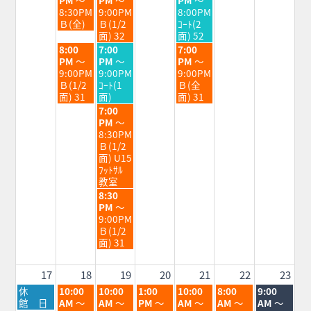
日,
日,
日,
8:30PM
9:00PM
8:00PM
8
8
8
Ｂ(全)
Ｂ(1/2
ｺｰﾄ(2
月
月
月
面) 32
面) 52
11th
12th
14th
火
水
金
8:00
7:00
7:00
2026
2026
2026
曜
曜
曜
PM
～
PM
～
PM
～
日,
日,
日,
9:00PM
9:00PM
9:00PM
8
8
8
Ｂ(1/2
ｺｰﾄ(1
Ｂ(全
月
月
月
面) 31
面)
面) 31
11th
12th
14th
水
7:00
2026
2026
2026
曜
PM
～
日,
8:30PM
8
Ｂ(1/2
月
面) U15
12th
ﾌｯﾄｻﾙ
2026
教室
水
8:30
曜
PM
～
日,
9:00PM
8
Ｂ(1/2
月
面) 31
12th
2026
17
18
19
20
21
22
23
月
火
水
木
金
土
日
休
10:00
10:00
1:00
10:00
8:00
9:00
曜
曜
曜
曜
曜
曜
曜
館 日
AM
～
AM
～
PM
～
AM
～
AM
～
AM
～