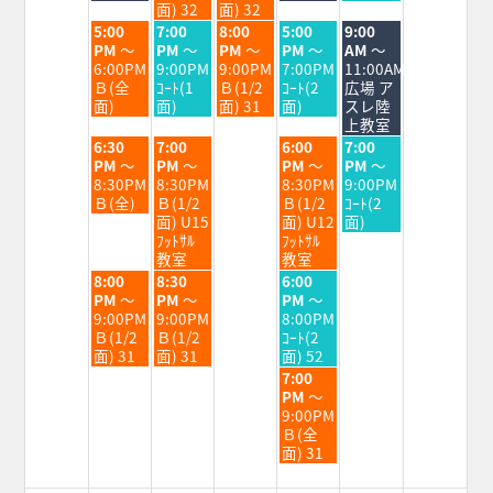
月
月
月
月
月
面) 32
面) 32
18th
19th
20th
21st
22nd
火
水
木
金
土
5:00
7:00
8:00
5:00
9:00
2026
2026
2026
2026
2026
曜
曜
曜
曜
曜
PM
～
PM
～
PM
～
PM
～
AM
～
日,
日,
日,
日,
日,
6:00PM
9:00PM
9:00PM
7:00PM
11:00AM
8
8
8
8
8
Ｂ(全
ｺｰﾄ(1
Ｂ(1/2
ｺｰﾄ(2
広場 ア
月
月
月
月
月
面)
面)
面) 31
面)
スレ陸
18th
19th
20th
21st
22nd
上教室
2026
2026
2026
2026
2026
火
水
金
土
6:30
7:00
6:00
7:00
曜
曜
曜
曜
PM
～
PM
～
PM
～
PM
～
日,
日,
日,
日,
8:30PM
8:30PM
8:30PM
9:00PM
8
8
8
8
Ｂ(全)
Ｂ(1/2
Ｂ(1/2
ｺｰﾄ(2
月
月
月
月
面) U15
面) U12
面)
18th
19th
21st
22nd
ﾌｯﾄｻﾙ
ﾌｯﾄｻﾙ
2026
2026
2026
2026
教室
教室
火
水
金
8:00
8:30
6:00
曜
曜
曜
PM
～
PM
～
PM
～
日,
日,
日,
9:00PM
9:00PM
8:00PM
8
8
8
Ｂ(1/2
Ｂ(1/2
ｺｰﾄ(2
月
月
月
面) 31
面) 31
面) 52
18th
19th
21st
金
7:00
2026
2026
2026
曜
PM
～
日,
9:00PM
8
Ｂ(全
月
面) 31
21st
2026