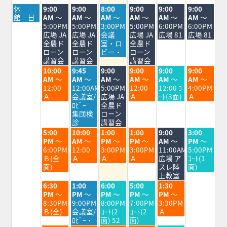
月
火
水
木
金
土
日
休
9:00
9:00
8:00
9:00
9:00
9:00
曜
曜
曜
曜
曜
曜
曜
館 日
AM
～
AM
～
AM
～
AM
～
AM
～
AM
～
日,
日,
日,
日,
日,
日,
日,
5:00PM
5:00PM
3:00PM
5:00PM
6:00PM
6:00PM
8
8
8
8
8
8
8
広場 JA
広場 JA
会議
広場 JA
広場 81
広場 81
月
月
月
月
月
月
月
全農ド
全農ド
室・ロ
全農ド
3rd
4th
5th
6th
7th
8th
9th
ローン
ローン
ビー・
ローン
2026
2026
2026
2026
2026
2026
2026
講習会
講習会
講習会
火
水
木
金
土
日
10:00
9:45
9:00
9:00
9:00
9:00
曜
曜
曜
曜
曜
曜
AM
～
AM
～
AM
～
AM
～
AM
～
AM
～
日,
日,
日,
日,
日,
日,
12:00
12:00AM
5:00PM
12:00
12:00 ｺ
4:00PM
8
8
8
8
8
8
Ａ
会議室/
広場 JA
Ａ
ｰﾄ(3面)
Ａ
月
月
月
月
月
月
ﾛﾋﾞｰ
全農ド
4th
5th
6th
7th
8th
9th
集団検
ローン
2026
2026
2026
2026
2026
2026
診
講習会
火
水
木
金
土
日
5:00
10:00
1:00
1:00
9:00
3:00
曜
曜
曜
曜
曜
曜
PM
～
AM
～
PM
～
PM
～
AM
～
PM
～
日,
日,
日,
日,
日,
日,
6:00PM
12:00
3:00PM
3:00PM
11:00AM
5:00PM
8
8
8
8
8
8
Ｂ(全
Ａ
Ａ
Ａ
広場 ア
ｺｰﾄ(1
月
月
月
月
月
月
面)
スレ陸
面)
4th
5th
6th
7th
8th
9th
上教室
2026
2026
2026
2026
2026
2026
火
水
木
金
土
6:30
1:00
6:00
5:00
1:30
曜
曜
曜
曜
曜
PM
～
PM
～
PM
～
PM
～
PM
～
日,
日,
日,
日,
日,
8:30PM
9:00PM
8:00PM
7:00PM
3:30PM
8
8
8
8
8
Ｂ(全)
会議室/
ｺｰﾄ(2
ｺｰﾄ(2
Ａ
月
月
月
月
月
ﾛﾋﾞｰ・
面) 52
面)