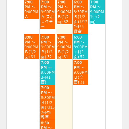
4th
5th
6th
7th
8th
火
水
木
金
土
7:00
7:00
7:00
6:00
7:00
2026
2026
2026
2026
2026
曜
曜
曜
曜
曜
PM
～
PM
～
PM
～
PM
～
PM
～
日,
日,
日,
日,
日,
9:00PM
9:00PM
9:00PM
8:30PM
9:00PM
8
8
8
8
8
Ａ
Ａ スポ
Ｂ(1/2
Ｂ(1/2
ｺｰﾄ(2
月
月
月
月
月
レクデ
面) 32
面) U12
面)
4th
5th
6th
7th
8th
ー
ﾌｯﾄｻﾙ
2026
2026
2026
2026
2026
教室
火
水
木
金
8:00
7:00
8:00
6:00
曜
曜
曜
曜
PM
～
PM
～
PM
～
PM
～
日,
日,
日,
日,
9:00PM
9:00PM
9:00PM
8:00PM
8
8
8
8
Ｂ(1/2
Ｂ(1/2
Ｂ(1/2
ｺｰﾄ(2
月
月
月
月
面) 31
面) 32
面) 31
面) 52
4th
5th
6th
7th
水
金
7:00
7:00
2026
2026
2026
2026
曜
曜
PM
～
PM
～
日,
日,
9:00PM
9:00PM
8
8
ｺｰﾄ(1
Ｂ(全
月
月
面)
面) 31
5th
7th
水
7:00
2026
2026
曜
PM
～
日,
8:30PM
8
Ｂ(1/2
月
面) U15
5th
ﾌｯﾄｻﾙ
2026
教室
水
8:30
曜
PM
～