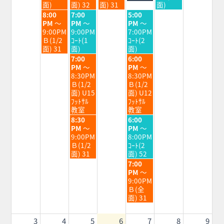
月
月
月
月
月
面)
面) 32
面) 31
面)
28th
29th
30th
31st
1st
火
水
金
8:00
7:00
5:00
2026
2026
2026
2026
2026
曜
曜
曜
PM
～
PM
～
PM
～
日,
日,
日,
9:00PM
9:00PM
7:00PM
7
7
7
Ｂ(1/2
ｺｰﾄ(1
ｺｰﾄ(2
月
月
月
面) 31
面)
面)
28th
29th
31st
水
金
7:00
6:00
2026
2026
2026
曜
曜
PM
～
PM
～
日,
日,
8:30PM
8:30PM
7
7
Ｂ(1/2
Ｂ(1/2
月
月
面) U15
面) U12
29th
31st
ﾌｯﾄｻﾙ
ﾌｯﾄｻﾙ
2026
2026
教室
教室
水
金
8:30
6:00
曜
曜
PM
～
PM
～
日,
日,
9:00PM
8:00PM
7
7
Ｂ(1/2
ｺｰﾄ(2
月
月
面) 31
面) 52
29th
31st
金
7:00
2026
2026
曜
PM
～
日,
9:00PM
7
Ｂ(全
月
面) 31
31st
2026
3
4
5
6
7
8
9