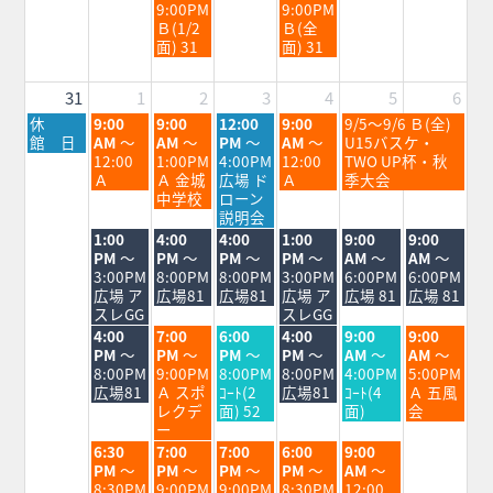
日,
日,
9:00PM
9:00PM
8
8
Ｂ(1/2
Ｂ(全
月
月
面) 31
面) 31
26th
28th
2026
2026
31
1
2
3
4
5
6
月
火
水
木
金
土
休
9:00
9:00
12:00
9:00
9/5～9/6 Ｂ(全)
曜
曜
曜
曜
曜
曜
館 日
AM
～
AM
～
PM
～
AM
～
U15バスケ・
日,
日,
日,
日,
日,
日,
12:00
1:00PM
4:00PM
12:00
TWO UP杯・秋
8
9
9
9
9
9
Ａ
Ａ 金城
広場 ド
Ａ
季大会
月
月
月
月
月
月
中学校
ローン
31st
1st
2nd
3rd
4th
5th
説明会
2026
2026
2026
2026
2026
2026
火
水
木
金
土
日
1:00
4:00
4:00
1:00
9:00
9:00
曜
曜
曜
曜
曜
曜
PM
～
PM
～
PM
～
PM
～
AM
～
AM
～
日,
日,
日,
日,
日,
日,
3:00PM
8:00PM
8:00PM
3:00PM
6:00PM
6:00PM
9
9
9
9
9
9
広場 ア
広場81
広場81
広場 ア
広場 81
広場 81
月
月
月
月
月
月
スレGG
スレGG
1st
2nd
3rd
4th
5th
6th
火
水
木
金
土
日
4:00
7:00
6:00
4:00
9:00
9:00
2026
2026
2026
2026
2026
2026
曜
曜
曜
曜
曜
曜
PM
～
PM
～
PM
～
PM
～
AM
～
AM
～
日,
日,
日,
日,
日,
日,
8:00PM
9:00PM
8:00PM
8:00PM
4:00PM
5:00PM
9
9
9
9
9
9
広場81
Ａ スポ
ｺｰﾄ(2
広場81
ｺｰﾄ(4
Ａ 五風
月
月
月
月
月
月
レクデ
面) 52
面)
会
1st
2nd
3rd
4th
5th
6th
ー
2026
2026
2026
2026
2026
2026
火
水
木
金
土
6:30
7:00
7:00
6:00
9:00
曜
曜
曜
曜
曜
PM
～
PM
～
PM
～
PM
～
AM
～
日,
日,
日,
日,
日,
8:30PM
9:00PM
9:00PM
8:30PM
12:00