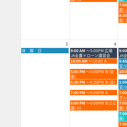
2026
202
月
月
日,
日,
水
7:0
28th
29th
7
7
曜
面) 
2026
202
月
月
日,
水
8:3
28th
29th
7
曜
面) 
2026
202
月
日,
29th
7
202
月
29th
3
4
202
月
火
水
休 館 日
9:00 AM
～5:00PM 広場
9:0
曜
曜
曜
JA全農ドローン講習会
JA
日,
日,
日,
火
水
10:00 AM
～12:00 Ａ
9:4
8
8
8
曜
曜
室/
月
月
月
日,
日,
火
水
5:00 PM
～6:00PM Ｂ(全
10:
3rd
4th
5th
8
8
曜
曜
面)
2026
2026
202
月
月
日,
日,
火
水
6:30 PM
～8:30PM Ｂ(全)
1:0
4th
5th
8
8
曜
曜
室/ﾛ
2026
202
月
月
日,
日,
火
水
7:00 PM
～9:00PM Ａ
7:0
4th
5th
8
8
曜
曜
ポレ
2026
202
月
月
日,
日,
火
水
8:00 PM
～9:00PM Ｂ(1/2
7:0
4th
5th
8
8
曜
曜
面) 31
面) 
2026
202
月
月
日,
日,
水
7:0
4th
5th
8
8
曜
面)
2026
202
月
月
日,
水
7:0
4th
5th