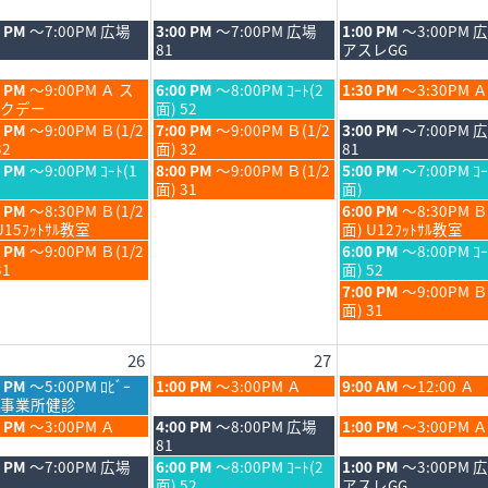
日,
日,
8
8
木
金
0 PM
～7:00PM 広場
3:00 PM
～7:00PM 広場
1:00 PM
～3:00PM 
月
月
曜
曜
81
アスレGG
20th
21st
日,
日,
6
2026
2026
8
8
木
金
0 PM
～9:00PM Ａ ス
6:00 PM
～8:00PM ｺｰﾄ(2
1:30 PM
～3:30PM Ａ
月
月
曜
曜
クデー
面) 52
20th
21st
日,
日,
木
金
0 PM
～9:00PM Ｂ(1/2
7:00 PM
～9:00PM Ｂ(1/2
3:00 PM
～7:00PM 
6
2026
2026
8
8
曜
曜
32
面) 32
81
月
月
日,
日,
木
金
0 PM
～9:00PM ｺｰﾄ(1
8:00 PM
～9:00PM Ｂ(1/2
5:00 PM
～7:00PM ｺｰ
20th
21st
8
8
曜
曜
面) 31
面)
6
2026
2026
月
月
日,
日,
金
0 PM
～8:30PM Ｂ(1/2
6:00 PM
～8:30PM Ｂ
20th
21st
8
8
曜
U15ﾌｯﾄｻﾙ教室
面) U12ﾌｯﾄｻﾙ教室
6
2026
2026
月
月
日,
金
0 PM
～9:00PM Ｂ(1/2
6:00 PM
～8:00PM ｺｰ
20th
21st
8
曜
31
面) 52
6
2026
2026
月
日,
金
7:00 PM
～9:00PM 
21st
8
曜
面) 31
6
2026
月
日,
21st
8
26
27
6
2026
月
21st
木
金
0 PM
～5:00PM ﾛﾋﾞｰ
1:00 PM
～3:00PM Ａ
9:00 AM
～12:00 Ａ
2026
曜
曜
事業所健診
日,
日,
木
金
0 PM
～3:00PM Ａ
4:00 PM
～8:00PM 広場
1:00 PM
～3:00PM Ａ
8
8
曜
曜
81
月
月
日,
日,
木
金
0 PM
～7:00PM 広場
6:00 PM
～8:00PM ｺｰﾄ(2
1:00 PM
～3:00PM 
27th
28th
8
8
曜
曜
面) 52
アスレGG