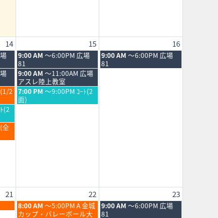
14
15
16
土
日
広場
9:00 AM
～6:00PM 広場
9:00 AM
～6:00PM 広場
曜
曜
81
81
日,
日,
土
広場
9:00 AM
～11:00AM 広場
8
8
曜
アスレ陸上教室
月
月
日,
土
(1/2
7:00 PM
～9:00PM ｺｰﾄ(2
15th
16th
8
曜
面)
2026
2026
月
日,
ﾄ(2
15th
8
2026
月
Ｂ(全
15th
2026
21
22
23
土
日
8:00 AM
～5:00PM A 金城
9:00 AM
～6:00PM 広場
曜
曜
カップ・バレーボール大
81