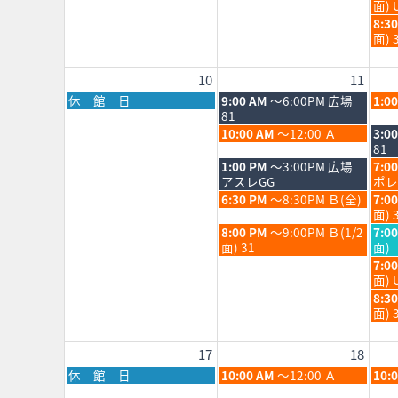
8
曜
面) 
2026
202
月
日,
水
8:3
5th
8
曜
面) 
202
月
日,
5th
8
10
11
202
月
5th
月
火
水
休 館 日
9:00 AM
～6:00PM 広場
1:0
202
曜
曜
曜
81
日,
日,
日,
火
水
10:00 AM
～12:00 Ａ
3:0
8
8
8
曜
曜
81
月
月
月
日,
日,
火
水
1:00 PM
～3:00PM 広場
7:0
10th
11th
12th
8
8
曜
曜
アスレGG
ポレ
2026
2026
202
月
月
日,
日,
火
水
6:30 PM
～8:30PM Ｂ(全)
7:0
11th
12th
8
8
曜
曜
面) 
2026
202
月
月
日,
日,
火
水
8:00 PM
～9:00PM Ｂ(1/2
7:0
11th
12th
8
8
曜
曜
面) 31
面)
2026
202
月
月
日,
日,
水
7:0
11th
12th
8
8
曜
面) 
2026
202
月
月
日,
水
8:3
11th
12th
8
曜
面) 
2026
202
月
日,
12th
8
17
18
202
月
12th
月
火
水
休 館 日
10:00 AM
～12:00 Ａ
10:
202
曜
曜
曜