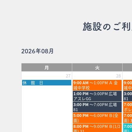
施設のご利
2026年08月
月
火
27
28
月
火
水
休 館 日
9:00 AM
～1:00PM Ａ 金
9:0
曜
曜
曜
城中学校
城中
日,
日,
日,
火
水
1:00 PM
～3:00PM 広場
3:0
7
7
7
曜
曜
アスレGG
81
月
月
月
日,
日,
火
水
3:00 PM
～7:00PM 広場
7:0
27th
28th
29th
7
7
曜
曜
81
ポレ
2026
2026
202
月
月
日,
日,
火
水
5:00 PM
～6:00PM Ｂ(全
7:0
28th
29th
7
7
曜
曜
面)
面) 
2026
202
月
月
日,
日,
火
水
8:00 PM
～9:00PM Ｂ(1/2
7:0
28th
29th
7
7
曜
曜
面) 31
面)