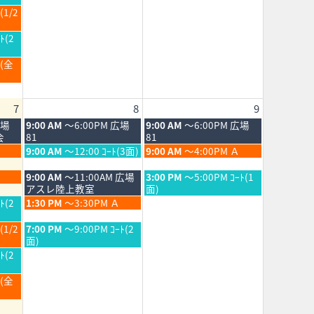
2026
月
(1/2
1st
2026
ﾄ(2
Ｂ(全
7
8
9
土
日
広場
9:00 AM
～6:00PM 広場
9:00 AM
～6:00PM 広場
曜
曜
会
81
81
日,
日,
土
日
9:00 AM
～12:00 ｺｰﾄ(3面)
9:00 AM
～4:00PM Ａ
8
8
曜
曜
月
月
日,
日,
土
日
9:00 AM
～11:00AM 広場
3:00 PM
～5:00PM ｺｰﾄ(1
8th
9th
8
8
曜
曜
アスレ陸上教室
面)
2026
2026
月
月
日,
日,
土
ﾄ(2
1:30 PM
～3:30PM Ａ
8th
9th
8
8
曜
2026
2026
月
月
日,
土
(1/2
7:00 PM
～9:00PM ｺｰﾄ(2
8th
9th
8
曜
面)
2026
2026
月
日,
ﾄ(2
8th
8
2026
月
Ｂ(全
8th
2026