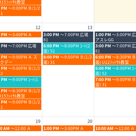
8
U15ﾌｯﾄｻﾙ教室
6
2026
2026
月
0 PM
～9:00PM Ｂ(1/2
7th
31
6
2026
12
13
6
木
金
0 PM
～3:00PM Ａ
3:00 PM
～7:00PM 広場
1:00 PM
～3:00PM 
6
曜
曜
81
アスレGG
日,
日,
木
金
0 PM
～7:00PM 広場
6:00 PM
～8:00PM ｺｰﾄ(2
3:00 PM
～7:00PM 
8
8
曜
曜
面) 52
81
月
月
日,
日,
木
金
0 PM
～9:00PM Ａ ス
8:00 PM
～9:00PM Ｂ(1/2
6:00 PM
～8:30PM Ｂ
13th
14th
8
8
曜
曜
クデー
面) 31
面) U12ﾌｯﾄｻﾙ教室
6
2026
2026
月
月
日,
日,
金
0 PM
～9:00PM Ｂ(1/2
6:00 PM
～8:00PM ｺｰ
13th
14th
8
8
曜
32
面) 52
6
2026
2026
月
月
日,
金
0 PM
～9:00PM ｺｰﾄ(1
7:00 PM
～9:00PM 
13th
14th
8
曜
面) 31
6
2026
2026
月
日,
0 PM
～8:30PM Ｂ(1/2
14th
8
U15ﾌｯﾄｻﾙ教室
6
2026
月
0 PM
～9:00PM Ｂ(1/2
14th
31
6
2026
19
20
6
木
金
00 AM
～12:00 Ａ
1:00 PM
～3:00PM Ａ
10:00 AM
～12:00 Ａ
6
曜
曜