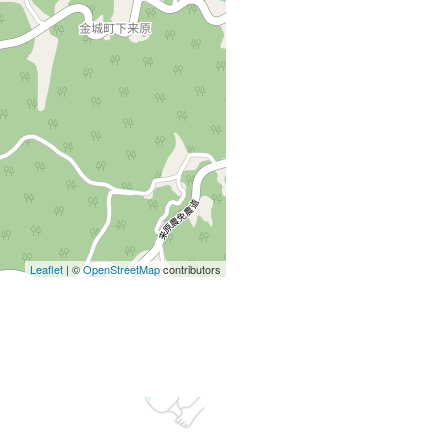
Leaflet
| ©
OpenStreetMap
contributors