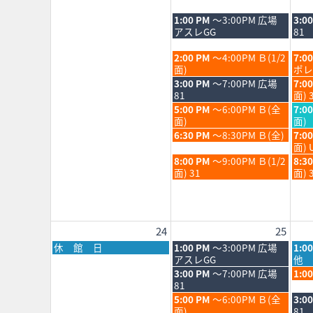
日,
日,
日,
8
8
8
火
水
1:00 PM
～3:00PM 広場
3:0
月
月
月
曜
曜
アスレGG
81
17th
18th
19th
日,
日,
2026
2026
202
8
8
火
水
2:00 PM
～4:00PM Ｂ(1/2
7:0
月
月
曜
曜
面)
ポレ
18th
19th
日,
日,
火
水
3:00 PM
～7:00PM 広場
7:0
2026
202
8
8
曜
曜
81
面) 
月
月
日,
日,
火
水
5:00 PM
～6:00PM Ｂ(全
7:0
18th
19th
8
8
曜
曜
面)
面)
2026
202
月
月
日,
日,
火
水
6:30 PM
～8:30PM Ｂ(全)
7:0
18th
19th
8
8
曜
曜
面) 
2026
202
月
月
日,
日,
火
水
8:00 PM
～9:00PM Ｂ(1/2
8:3
18th
19th
8
8
曜
曜
面) 31
面) 
2026
202
月
月
日,
日,
18th
19th
8
8
2026
202
月
月
18th
19th
24
25
2026
202
月
火
水
休 館 日
1:00 PM
～3:00PM 広場
1:0
曜
曜
曜
アスレGG
他 
日,
日,
日,
火
水
3:00 PM
～7:00PM 広場
1:0
8
8
8
曜
曜
81
月
月
月
日,
日,
火
水
5:00 PM
～6:00PM Ｂ(全
3:0
24th
25th
26th
8
8
曜
曜
面)
81