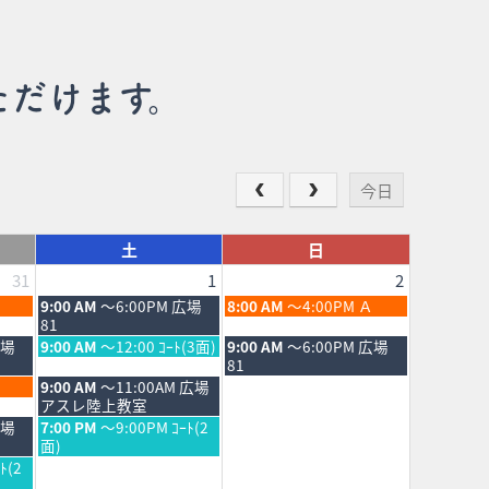
ただけます。
今日
土
日
31
1
2
土
日
9:00 AM
～6:00PM 広場
8:00 AM
～4:00PM Ａ
曜
曜
81
日,
日,
土
日
広場
9:00 AM
～12:00 ｺｰﾄ(3面)
9:00 AM
～6:00PM 広場
8
8
曜
曜
81
月
月
日,
日,
土
9:00 AM
～11:00AM 広場
1st
2nd
8
8
曜
アスレ陸上教室
2026
2026
月
月
日,
土
広場
7:00 PM
～9:00PM ｺｰﾄ(2
1st
2nd
8
曜
面)
2026
2026
月
日,
ﾄ(2
1st
8