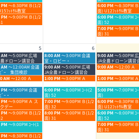
6
2026
2026
月
月
日,
金
0 PM
～8:30PM Ｂ(1/2
6:00 PM
～8:30PM Ｂ
30th
31st
7
曜
U15ﾌｯﾄｻﾙ教室
面) U12ﾌｯﾄｻﾙ教室
6
2026
2026
月
日,
金
0 PM
～9:00PM Ｂ(1/2
6:00 PM
～8:00PM ｺｰ
31st
7
曜
31
面) 52
6
2026
月
日,
金
7:00 PM
～9:00PM 
31st
7
曜
面) 31
6
2026
月
日,
31st
7
5
6
6
2026
月
31st
木
金
0 AM
～5:00PM 広場
8:00 AM
～3:00PM 会議
9:00 AM
～5:00PM 
2026
曜
曜
全農ドローン講習会
室・ロビー・
JA全農ドローン講習
日,
日,
木
金
5 AM
～12:00AM 会議
9:00 AM
～5:00PM 広場
9:00 AM
～12:00 Ａ
8
8
曜
曜
ﾛﾋﾞｰ 集団検診
JA全農ドローン講習会
月
月
日,
日,
木
金
00 AM
～12:00 Ａ
1:00 PM
～3:00PM Ａ
1:00 PM
～3:00PM Ａ
6th
7th
8
8
曜
曜
6
2026
2026
月
月
日,
日,
木
金
0 PM
～9:00PM 会議
6:00 PM
～8:00PM ｺｰﾄ(2
5:00 PM
～7:00PM ｺｰ
6th
7th
8
8
曜
曜
ﾋﾞｰ・
面) 52
面)
6
2026
2026
月
月
日,
日,
木
金
0 PM
～9:00PM Ａ ス
7:00 PM
～9:00PM Ｂ(1/2
6:00 PM
～8:30PM Ｂ
6th
7th
8
8
曜
曜
クデー
面) 32
面) U12ﾌｯﾄｻﾙ教室
6
2026
2026
月
月
日,
日,
木
金
0 PM
～9:00PM Ｂ(1/2
8:00 PM
～9:00PM Ｂ(1/2
6:00 PM
～8:00PM ｺｰ
6th
7th
8
8
曜
曜
32
面) 31
面) 52
6
2026
2026
月
月
日,
日,
金
0 PM
～9:00PM ｺｰﾄ(1
7:00 PM
～9:00PM 
6th
7th
8
8
曜
面) 31
6
2026
2026
月
月
日,
0 PM
～8:30PM Ｂ(1/2
6th
7th