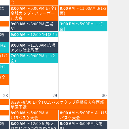
日,
日,
会
8
8
土
日
広場
8:00 AM
～5:00PM Ｂ(全)
9:00 AM
～11:00AM B(1/2
月
月
曜
曜
金城カップ・バレーボー
面)
22nd
23rd
日,
日,
ル大会
2026
2026
8
8
土
日
9:00 AM
～6:00PM 広場
3:00 PM
～5:00PM ｺｰﾄ(1
月
月
曜
曜
81
面)
22nd
23rd
日,
日,
土
広場
9:00 AM
～12:00 ｺｰﾄ(3面)
2026
2026
8
8
曜
月
月
日,
土
ﾄ(2
9:00 AM
～11:00AM 広場
22nd
23rd
8
曜
アスレ陸上教室
2026
2026
月
日,
土
(1/2
7:00 PM
～9:00PM ｺｰﾄ(2
22nd
8
曜
面)
2026
月
日,
ﾄ(2
22nd
8
2026
月
Ｂ(全
22nd
2026
28
29
30
土
8/29～8/30 Ｂ(全) U15バスケクラブ島根県大会西部
曜
地区予選
日,
土
日
8:00 AM
～5:00PM Ａ
8:00 AM
～5:00PM Ａ U15
8
曜
曜
U15バスケ大会
バスケ大会
月
日,
日,
土
日
広場
8:00 AM
～12:00 広場 ふ
9:00 AM
～6:00PM 広場
29th
8
8
曜
曜
れあいジムかなぎ祭りGG
81