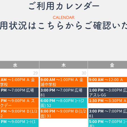
ご利用カレンダー
CALENDAR
用状況はこちらからご確認い
水
木
金
29
30
木
金
0 AM
～1:00PM Ａ 金
9:00 AM
～1:00PM Ａ 金
9:00 AM
～12:00 Ａ
曜
曜
学校
城中学校
日,
日,
木
金
0 PM
～7:00PM 広場
3:00 PM
～7:00PM 広場
1:00 PM
～3:00PM 
7
7
曜
曜
81
アスレGG
月
月
日,
日,
木
金
0 PM
～9:00PM Ａ ス
6:00 PM
～8:00PM ｺｰﾄ(2
1:30 PM
～3:30PM Ａ
30th
31st
7
7
曜
曜
クデー
面) 52
6
2026
2026
月
月
日,
日,
木
金
0 PM
～9:00PM Ｂ(1/2
8:00 PM
～9:00PM Ｂ(1/2
3:00 PM
～7:00PM 
30th
31st
7
7
曜
曜
32
面) 31
81
6
2026
2026
月
月
日,
日,
金
0 PM
～9:00PM ｺｰﾄ(1
5:00 PM
～7:00PM ｺｰ
30th
31st
7
7
曜
面)